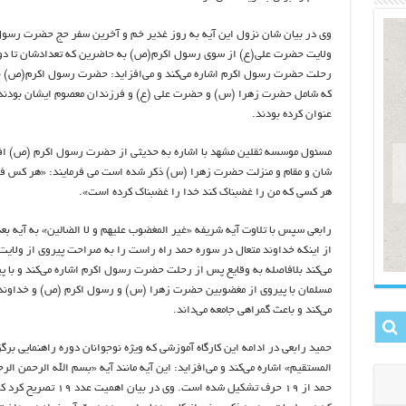
وی در بیان شان نزول این آیه به روز غدیر خم و آخرین سفر حج حضرت رسول ا
ولایت حضرت علی(ع) از سوی رسول اکرم(ص) به حاضرین که تعدادشان تا دوی
رحلت حضرت رسول اکرم اشاره می‌کند و می‌افزاید: حضرت رسول اکرم(ص) به
که شامل حضرت زهرا (س) و حضرت علی (ع) و فرزندان معصوم ایشان بودند را
عنوان کرده بودند.
مسئول موسسه ثقلین مشهد با اشاره به حدیثی از حضرت رسول اکرم (ص) افز
شان و مقام و منزلت حضرت زهرا (س) ذکر شده است می فرمایند: «هر کس فا
هر کسی که من را غضبناک کند خدا را غضبناک کرده است».
رابعی سپس با تلاوت آیه شریفه «غیر المغضوب علیهم و لا الضالین» به آیه بع
از اینکه خداوند متعال در سوره حمد راه راست را به صراحت پیروی از ولا
می‌کند بلافاصله به وقایع پس از رحلت حضرت رسول اکرم اشاره می‌کند و با پ
مسلمان با پیروی از مغضوبین حضرت زهرا (س) و رسول اکرم (ص) و خداوند مت
می‌کند و باعث گمراهی جامعه می‌داند.
حمید رابعی در ادامه این کارگاه آموزشی که ویژه نوجوانان دوره راهنمایی برگ
المستقیم» اشاره می‌کند و می‌افزاید: این آیه مانند آیه «بسم الله الرحمن ال