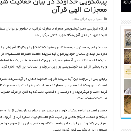
پیشگویی خداوند در بیان حقانیت شی
اتکلیفی مالکان اراضی شاهنامه ۳۵
ری
رای
معجزات الهی قرآن
حمید رابعی
,
قرآنی
,
مطالب
کارگاه آموزشی «هنرخوشنویسی همراه با معارف قرآنی» با حضور نوجوانان من
امید مشهد در محل آموزشگاه شهید فتحی برگزار شد.
«حمید رابعی»، مسئول موسسه ثقلین مشهد که تشکیل این کارگاه آموزشی را ب
دارد در ابتدای سخنان خود پیرامون آیه شریفه «اهدنا الصراط المستقیم» از 
مبارکه فاتحة الکتاب این آیه شریفه را بر روی تخته سیاه به صورت خط نستع
و به بخشی از قواعد خوشنویسی بر روی حروف و اتصالات این آیه اشاره کرد.
رابعی پس از ترجمه این آیه شریفه افزود: خداوند متعال در آیه شریفه «صرا
انعمت علیهم» که آیه بعدی سوره مبارکه حمد است، راه راست را به صورت کا
کرده است و می‌فرماید: راه راست راه کسانی است که به آنان از طرف حضرت ب
نعمت داده شده است.
دینکم و اتممت علیکم نعمتی و رضیت لکم الاسلام دینا» اشاره کرد و افزود: خ
معرفی می‌کند و ضمن قرار دادن ضمیر متکلم وحده «ی» آن را از سوی خود می‌د
اسلام را برای بشریت کامل کرده است.