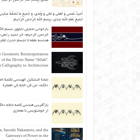
اُعیذُ نَفسی وَ أهلی وَ مالی وَ وُلدی، و جَمیعَ ما تَلحَقُهُ عِنایتی
جَمیعَ نِعَمِ اللّهِ عِندی، بِبِسمِ اللّهِ الرَّحمنِ الرَّحیمِ.
بازخوانی تحلیلی تابلوی «بسم الل
الرحمن الرحیم» اثر حمید رابعی؛ 
هندسه نقطه تا تجسم حدیث ثقلی
 Geometric Reinterpretation
of the Divine Name “Allah”:
 Calligraphy to Architecture
إعادة التشكيل الهندسي لكلمة الج
«الله»؛ من فن الخط إلى العمارة
بازآفرینی هندسی کلمه جلاله «الل
از خوشنویسی تا معماری
an, Satoshi Nakamoto, and the
Gateways of Power in the