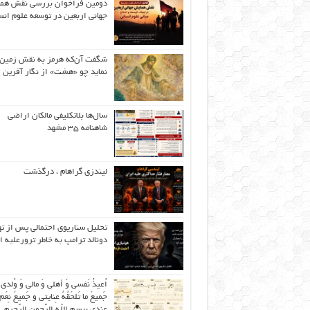
دومین فراخوان بررسی نقش هم
جهانی اربعین در توسعه علوم انس
شگفت آن‌که هرمز به نقش زمین 
نماید چو «هشت» از نگار آفرین
سال‌ها بلاتکلیفی مالکان اراضی
شاهنامه ۳۵ مشهد
لیندزی گراهام ، درگذشت
تحلیل سناریوی احتمالی پس از ت
دونالد ترامپ به خاطر ترورعلیه ا
اُعیذُ نَفسی وَ أهلی وَ مالی وَ وُلدی
جَمیعَ ما تَلحَقُهُ عِنایتی و جَمیعَ نِعَمِ 
عِندی بِبِسمِ اللّهِ الرَّحمنِ الرَّحیمِ