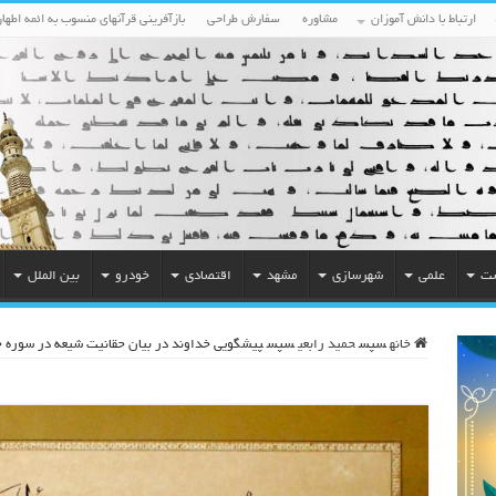
ارتباط با دانش آموزان
مشاوره
سفارش طراحی
بازآفرینی قرآنهای منسوب به ائمه اطهار
ست
علمی
شهرسازی
مشهد
اقتصادی
خودرو
بین الملل
خانه
سپس
حمید رابعی
سپس
پیشگویی خداوند در بیان حقانیت شیعه در سوره ح