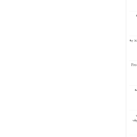
د به
Fro
ه
یف