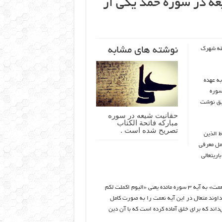
عه در سوره حمد یکی از
نوشته های مشابه
طقه شهرک
ه عهده
سوره
لیق نوشت
حقانیت شیعه در سوره
مبارکه فاتحة الکتاب
تصریح شده است .
ط الذین
مل معرفی
اریتعالی
حمید رابعی در ادامه سخنان خود و در تبیین مراد حضرت باریتعالی از واژه «نعمت» به آیه ۳ سوره مائده یعنی «الیوم اکملت لکم
داوند متعال در این آیه نعمت را به صورت کامل
اند که برای خلق آماده کرده است که با آن دین