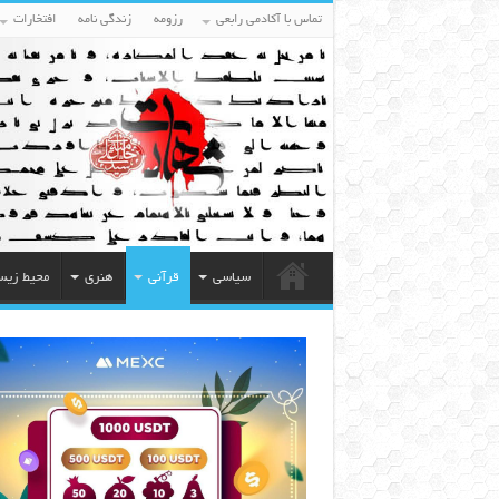
تماس با آکادمی رابعی
رزومه
زندگی نامه
افتخارات
سیاسی
قرآنی
هنری
محیط زی