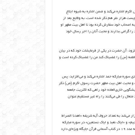
کرم اشاره می‌کند و ضمن اشاره به شیوه ابلاغ
ست هزار نفر هم ذکر شده است، به وقایع بعد از
 اصحاب خود سفارش کرده بود تا اهل بیت مطهر او
 گرامی بدارند و محبت آنان را اجر رسال خود
ود: آن حضرت در یکی از فرمایشات خود که در بیان
طمه (س) را غضبناک کند من را غضبناک کرده است و
دی سوره مبارکه حمد اشاره می‌کند و می‌افزاید: پس
یت و محبت اهل بیت مطهر حضرت رسول اکرم (ص) ذکر
یشگویی خارق‌العاده خود راهی که اکثریت جامعه
عال را طی می‌کنند را راه غیر مستقیم عنوان
زار می‌شد به تعداد حروف آیه شریفه «اهدنا الصراط
رحیم» و «ایاک نعبد و ایاک نستعین» در سوره مبارکه
حمد از ۱۹ حرف تشکیل شده است. وی در بیان اهمیت عدد ۱۹ تصریح کرد که عدد ۱۹ در کتاب آسمانی قرآن جایگاه ویژه‌ای دارد