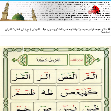
خانه
سپس
قرآنی
سپس
يتم تقديم نص الشكوى حول غياب المهدی (عج) في شكل “القرآن
المقطعه”