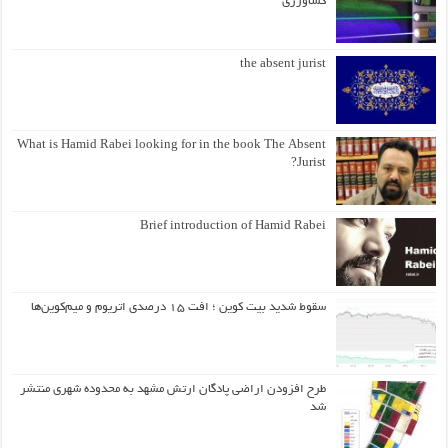
کشاورزی
the absent jurist
What is Hamid Rabei looking for in the book The Absent
Jurist?
Brief introduction of Hamid Rabei
سقوط شدید بیت کوین ؛ افت ۱۵ درصدی اتریوم و میم‌کوین‌ها
طرح افزودن اراضی پادگان ارتش مشهد به محدوده شهری منتشر
شد