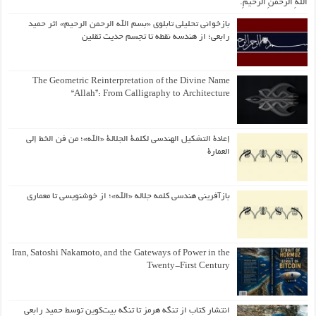
اللّهِ الرَّحمنِ الرَّحیمِ.
بازخوانی تحلیلی تابلوی «بسم الله الرحمن الرحیم» اثر حمید
رابعی؛ از هندسه نقطه تا تجسم حدیث ثقلین
The Geometric Reinterpretation of the Divine Name
“Allah”: From Calligraphy to Architecture
إعادة التشكيل الهندسي لكلمة الجلالة «الله»؛ من فن الخط إلى
العمارة
بازآفرینی هندسی کلمه جلاله «الله»؛ از خوشنویسی تا معماری
Iran, Satoshi Nakamoto, and the Gateways of Power in the
Twenty-First Century
انتشار کتاب از تنگه هرمز تا تنگه بیت‌کوین توسط حمید رابعی