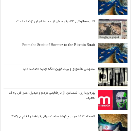
اشاره ساتوشی ناکاموتو بیش از حد به ایران نزدیک است
From the Strait of Hormuz to the Bitcoin Strait
ساتوشی ناکاموتو و بیت کوین تنگه جدید اقتصاد دنیا
بهره‌برداری اقتصادی از نارضایتی مردم و تبدیل اعتراض به کد
تخفیف
انسداد تنگه هرمز چگونه صنعت جهانی تراشه را فلج می‌کند؟