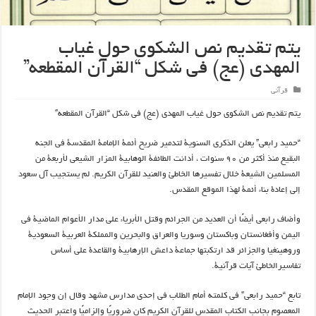
يتم تقديم نص الشكوى حول غياب
المهدی (عج) في شكل “القرآن المقطعه”
قرآنی
يتم تقديم نص الشكوى حول غياب المهدی (عج) في شكل “القرآن المقطعه”
“حميد رابعی” يعلن الذكرى السنوية لتدمير ضريح أئمة الإمامة المقدسة فی الجنه
البقیع منذ أكثر من ٩٠ سنوات ، أدانت الطائفة الوهابية المزار الشيعي لأربعة من
المسلمين الشيعة خلال تفسيرها الخاطئ والعنيد للقرآن الكريم. لم يستجيب آل سعود
إلى إعادة بناء أئمة لهذا الموقع المقدس.
وأضاف رابعی أيضًا أن العديد من الجرائم وقتل الأبرياء على مدار الأعوام الماضية في
اليمن وأفغانستان وباكستان وسوريا والعراق والبحرين والمملكة العربية السعودية
وروهينغيا والجزائر قد ارتكبتها جماعة داعش الإرهابية والقاعدة على أساس
تفاسیرالخاطئ آيات قرآنية.
تابع “حميد رابعی” في كلمته أمام الطلاب في إحدى مدارس مشهد وقال إن وجود الإمام
المعصوم بجانب الكتاب المقدس للقرآن الكريم كان ضروريًا وإلزاميًا واعتبر الحديث