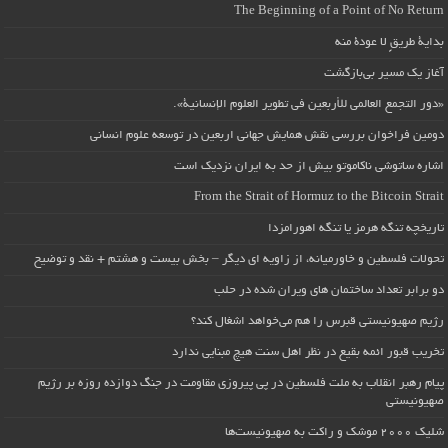
The Beginning of a Point of No Return
بداية طريقٍ لا عودة منه
آغاز یک مسیر بی‌بازگشت
«دور التجمع العالمي للأربعين في تطوير العلوم الإنسانية».
دومین فراخوان بررسی نقش همایش جهانی اربعین در توسعه علوم انسانی
اشاره ساتوشی ناکاموتو بیش از حد به ایران نزدیک است
From the Strait of Hormuz to the Bitcoin Strait
تاریخچه تنگه هرمز یا تنگه اهورامزدا
تحولات فلسطین و خاورمیانه، از زاویه ای دیگر – بخش بیست و هشتم + نقد و توضیح
دو برابر تعداد ساختمان های ویران شده در حلب
رژیم صهیونیستی قبرس را هم می‌خواهد اشغال کند؟
تخریب قبور ائمه بقیع در نظر اهل سنت هیچ مبنایی ندارد
پیام رهبر انقلاب به ملت فلسطین در پی پیروزی مقاومت در جنگ دوازده روزه بر رژیم
صهیونیستی
شلیک ۲۰۰۰ موشک و راکت به صهیونیست‌ها