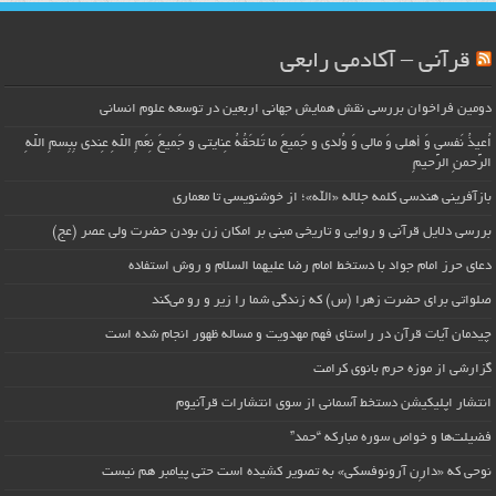
قرآنی – آکادمی رابعی
دومین فراخوان بررسی نقش همایش جهانی اربعین در توسعه علوم انسانی
اُعیذُ نَفسی وَ أهلی وَ مالی وَ وُلدی و جَمیعَ ما تَلحَقُهُ عِنایتی و جَمیعَ نِعَمِ اللّهِ عِندی بِبِسمِ اللّهِ
الرَّحمنِ الرَّحیمِ
بازآفرینی هندسی کلمه جلاله «الله»؛ از خوشنویسی تا معماری
بررسی دلایل قرآنی و روایی و تاریخی مبنی بر امکان زن بودن حضرت ولی عصر (عج)
دعای حرز امام جواد با دستخط امام رضا علیهما السلام و روش استفاده
صلواتی برای حضرت زهرا (س) که زندگی شما را زیر و رو می‌کند
چیدمان آیات قرآن در راستای فهم مهدویت و مساله ظهور انجام شده است
گزارشی از موزه حرم بانوی کرامت
انتشار اپلیکیشن دستخط آسمانی از سوی انتشارات قرآنیوم
فضیلت‌ها و خواص سوره مبارکه “حمد”
نوحی که «دارِن آرونوفسکی» به تصویر کشیده است حتی پیامبر هم نیست