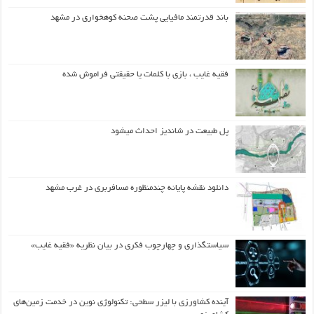
باند قدرتمند مافیایی پشت صحنه کوهخواری در مشهد
فقیه غایب ، بازی با کلمات یا حقیقتی فراموش شده
پل طبیعت در شاندیز احداث میشود
دانلود نقشه پایانه چندمنظوره مسافربری در غرب مشهد
سیاستگذاری و چهارچوب فکری در بیان نظریه «فقیه غایب»
آینده کشاورزی با لیزر سطحی: تکنولوژی نوین در خدمت زمین‌های