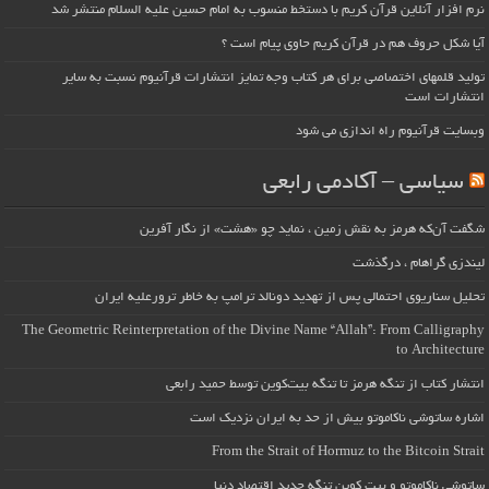
نرم افزار آنلاین قرآن کریم با دستخط منسوب به امام حسین علیه السلام منتشر شد
آیا شکل حروف هم در قرآن کریم حاوی پیام است ؟
تولید قلمهای اختصاصی برای هر کتاب وجه تمایز انتشارات قرآنیوم نسبت به سایر
انتشارات است
وبسایت قرآنیوم راه اندازی می شود
سیاسی – آکادمی رابعی
شگفت آن‌که هرمز به نقش زمین ، نماید چو «هشت» از نگار آفرین
لیندزی گراهام ، درگذشت
تحلیل سناریوی احتمالی پس از تهدید دونالد ترامپ به خاطر ترورعلیه ایران
The Geometric Reinterpretation of the Divine Name “Allah”: From Calligraphy
to Architecture
انتشار کتاب از تنگه هرمز تا تنگه بیت‌کوین توسط حمید رابعی
اشاره ساتوشی ناکاموتو بیش از حد به ایران نزدیک است
From the Strait of Hormuz to the Bitcoin Strait
ساتوشی ناکاموتو و بیت کوین تنگه جدید اقتصاد دنیا