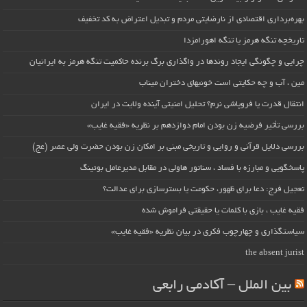
بهره‌برداری اقتصادی از نارضایتی مردم و تبدیل اعتراض به کد تخفیف
تاریخچه تنگه هرمز یا تنگه اهورامزدا
چرایی و چگونگی ایجاد روندها در واگذاری برگ برنده حاکمیت تنگه هرمز به ایرانیان
مین ، آب و چه حکایتی است خونبهای دختران میناب
انتقال قدرت یا فروپاشی نرم؟ تحلیل امنیتی آینده ولایت در ایران
بررسی تأثیر فرضیه زن بودن امام دوازدهم بر نظریه «فقیه غایب»
بررسی دلایل قرآنی و روایی و تاریخی مبنی بر امکان زن بودن حضرت ولی عصر (عج)
پاسخگویی و مبارزه با فساد ، سناتور هاولی در مقابل مدیرعامل بوئینگ
تعجیل فرج: دعا برای ظهور، حکومت یا بسترسازی برای عدالت؟
فقیه غایب ، بازی با کلمات یا حقیقتی فراموش شده
سیاستگذاری و چهارچوب فکری در بیان نظریه «فقیه غایب»
the absent jurist
بین الملل – آکادمی رابعی