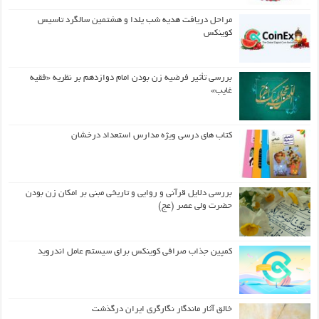
مراحل دریافت هدیه شب یلدا و هشتمین سالگرد تاسیس
کوینکس
بررسی تأثیر فرضیه زن بودن امام دوازدهم بر نظریه «فقیه
غایب»
کتاب های درسی ویژه مدارس استعداد درخشان
بررسی دلایل قرآنی و روایی و تاریخی مبنی بر امکان زن بودن
حضرت ولی عصر (عج)
کمپین جذاب صرافی کوینکس برای سیستم عامل اندروید
خالق آثار ماندگار نگارگری ایران درگذشت