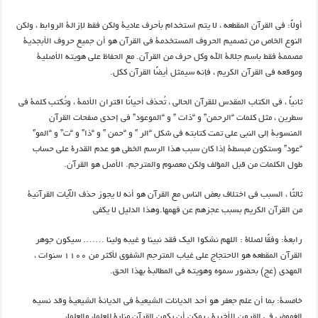
أولاً: فی القرآن المقطعه ، لا يتم استخدام بأحرف عادية ولكن فقط لإزالة الروابط ، ولكن
النوع الخاص من تصميم الحروف المستخدمة في القرآن هو أن جميع حروف الأبجدية
مصممة فقط باسم جلالة الله وكل حرف من القرآن. مع الحفاظ على هويته الأصلية
وموقعه في القرآن الكريم ، فإنه سيمثل أيضًا القرآن ككل.
ثانياً ، في الكتاب المقدس للقرآن الحالي ، تُحذف أحيانًا اقتران الأئمة ، وتُكتب كلمة في
سطرين ، مثل كلمات “الرحمن” و “ذات ” و “الموعود” في إحدى صفحات القرآن
المنسوبة إلى النبي علي تمت كتابته في شكل “الر ” و “حمن ” و “ذا” و “ت” و “المو”
“عود” وستكون مبسطة إذا كان سبب هذا الرسم الخطي هو عدم القدرة على حساب
طول الكلمات من قبل المؤلف ولكن معصوم والمترجم. الأصل هو القرآن.
ثالثًا ، السبب في اختلاف بعض الناس مع القرآن هو أنه لا يجوز حذف الآيات القرآنية
من القرآن الكريم بسبب عجزهم عن فهمها.وهذا الدلیل لا يكفي
رابعة: وفقًا لصلاة : اللهم نشکوا الیک فقد نبینا و غیبه ولینا ……. سيكون جوهر
القرآن المقطعه هو الاحتجاج على غياب المترجم الشفوي لأكثر من ۱۱۰۰ سنوات ،
المهدی (عج) بحضور سموه وهويته في المطالبة بهذا الحق.
خامسة: بما أن علم جعفر هو أحد الديانات الشيعية في الديانة الشيعية وقد نسيه
الغموض في القرون الأخيرة ، يمكن أن يكون القرآن منارة للعلماء والعلماء.