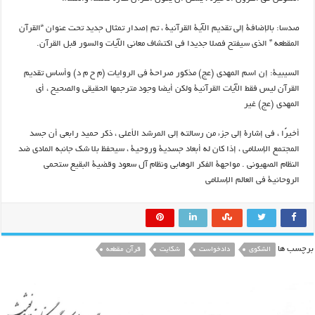
صدسا: بالإضافة إلى تقديم الآية القرآنية ، تم إصدار تمثال جديد تحت عنوان “القرآن
المقطعه ” الذي سيفتح فصلا جديدا في اكتشاف معاني الآيات والسور قبل القرآن.
السيبية: إن اسم المهدی (عج) مذكور صراحة في الروايات (م ح م د) وأساس تقديم
القرآن ليس فقط الآيات القرآنية ولكن أيضا وجود مترجمها الحقيقي والصحيح ، أي
المهدی (عج) غير
أخيرًا ، في إشارة إلى جزء من رسالته إلى المرشد الأعلى ، ذكر حميد رابعی أن جسد
المجتمع الإسلامي ، إذا كان له أبعاد جسدية وروحية ، سيحفظ بلا شك جانبه المادي ضد
النظام الصهيوني . مواجهة الفكر الوهابي ونظام آل سعود وقضية البقيع ستحمي
الروحانية في العالم الإسلامي
برچسب ها
الشکوی
دادخواست
شکایت
قرآن مقطعه