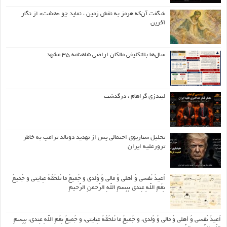
شگفت آن‌که هرمز به نقش زمین ، نماید چو «هشت» از نگار
آفرین
سال‌ها بلاتکلیفی مالکان اراضی شاهنامه ۳۵ مشهد
لیندزی گراهام ، درگذشت
تحلیل سناریوی احتمالی پس از تهدید دونالد ترامپ به خاطر
ترورعلیه ایران
اُعیذُ نَفسی وَ أهلی وَ مالی وَ وُلدی و جَمیعَ ما تَلحَقُهُ عِنایتی و جَمیعَ
نِعَمِ اللّهِ عِندی بِبِسمِ اللّهِ الرَّحمنِ الرَّحیمِ
اُعیذُ نَفسی وَ أهلی وَ مالی وَ وُلدی، و جَمیعَ ما تَلحَقُهُ عِنایتی، و جَمیعَ نِعَمِ اللّهِ عِندی، بِبِسمِ