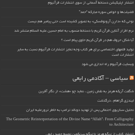
انتشار اپلیکیشن دستخط آسمانی از سوی انتشارات قرآنیوم
فضیلت‌ها و خواص سوره مبارکه “حمد”
نوحی که «دارِن آرونوفسکی» به تصویر کشیده است حتی پیامبر هم نیست
نرم افزار آنلاین قرآن کریم با دستخط منسوب به امام حسین علیه السلام منتشر شد
آیا شکل حروف هم در قرآن کریم حاوی پیام است ؟
تولید قلمهای اختصاصی برای هر کتاب وجه تمایز انتشارات قرآنیوم نسبت به سایر
انتشارات است
وبسایت قرآنیوم راه اندازی می شود
سیاسی – آکادمی رابعی
شگفت آن‌که هرمز به نقش زمین ، نماید چو «هشت» از نگار آفرین
لیندزی گراهام ، درگذشت
تحلیل سناریوی احتمالی پس از تهدید دونالد ترامپ به خاطر ترورعلیه ایران
The Geometric Reinterpretation of the Divine Name “Allah”: From Calligraphy
to Architecture
انتشار کتاب از تنگه هرمز تا تنگه بیت‌کوین توسط حمید رابعی