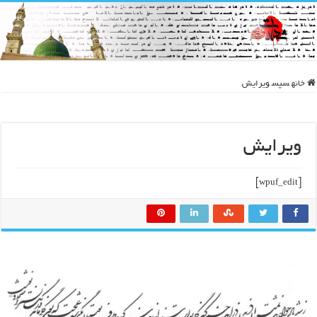
خانه
سپس
ویرایش
ویرایش
[wpuf_edit]