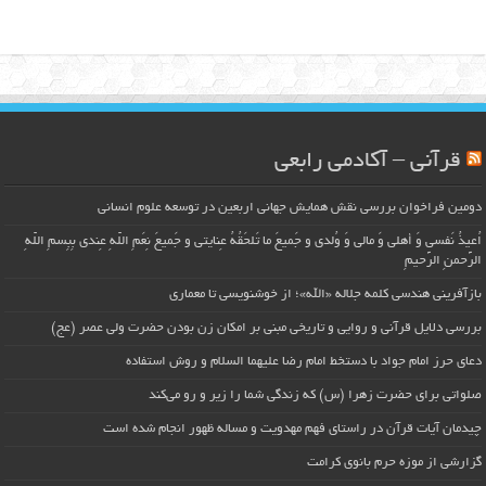
قرآنی – آکادمی رابعی
دومین فراخوان بررسی نقش همایش جهانی اربعین در توسعه علوم انسانی
اُعیذُ نَفسی وَ أهلی وَ مالی وَ وُلدی و جَمیعَ ما تَلحَقُهُ عِنایتی و جَمیعَ نِعَمِ اللّهِ عِندی بِبِسمِ اللّهِ
الرَّحمنِ الرَّحیمِ
بازآفرینی هندسی کلمه جلاله «الله»؛ از خوشنویسی تا معماری
بررسی دلایل قرآنی و روایی و تاریخی مبنی بر امکان زن بودن حضرت ولی عصر (عج)
دعای حرز امام جواد با دستخط امام رضا علیهما السلام و روش استفاده
صلواتی برای حضرت زهرا (س) که زندگی شما را زیر و رو می‌کند
چیدمان آیات قرآن در راستای فهم مهدویت و مساله ظهور انجام شده است
گزارشی از موزه حرم بانوی کرامت