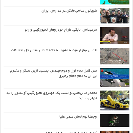
شبیخون ساسی مانکن در مدارس ایران
هرمیداس اتابکی; طراح خودروهای لامبورگینی و رنو
اتصال بولوار مهدیه مشهد به جاده شاندیز معطل حل اختلافات
متن کامل نامه اول و دوم مهندس جمشید آرین مبتکر و مخترع
ایرانی به مقام معظم رهبری
محمدرضا ریحانی توانست یک خودروی لامبورگینی آونتادور را به
تنهایی بسازد
وجعلنا لهم لسان صدق علیا