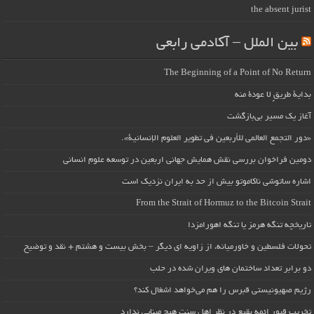
the absent jurist
بین الملل – آکادمی رابعی
The Beginning of a Point of No Return
بداية طريقٍ لا عودة منه
آغاز یک مسیر بی‌بازگشت
«دور التجمع العالمي للأربعين في تطوير العلوم الإنسانية».
دومین فراخوان بررسی نقش همایش جهانی اربعین در توسعه علوم انسانی
اشاره ساتوشی ناکاموتو بیش از حد به ایران نزدیک است
From the Strait of Hormuz to the Bitcoin Strait
تاریخچه تنگه هرمز یا تنگه اهورامزدا
تحولات فلسطین و خاورمیانه، از زاویه ای دیگر – بخش بیست و هشتم + نقد و توضیح
دو برابر تعداد ساختمان های ویران شده در حلب
رژیم صهیونیستی قبرس را هم می‌خواهد اشغال کند؟
تخریب قبور ائمه بقیع در نظر اهل سنت هیچ مبنایی ندارد