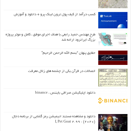
کسب درآمد از کیف پول ترون لینک پرو + دانلود و آموزش
طرح مهندس حمید رابعی با هدف اجرای موفق ، کامل و موثر پروژه
بزرگ ایرانرود ارائه شد
حقایق پنهان “بسم الله الرحمن الرحیم”
اتصالات در قرآن یکی از چشمه های زلال معرفت
دانلود اپلیکیشن صرافی بایننس ، binance
دانلود و مشاهده مستند انیمیشن رمز گشایی از برنامه دجال
(۲۰۲۰) : I, Pet Goat 2.99