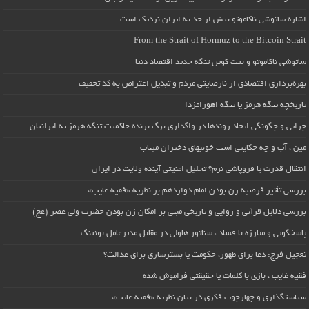
اشاره ساتوشی ناکاموتو بیش از حد به ایران نزدیک است
From the Strait of Hormuz to the Bitcoin Strait
ساتوشی ناکاموتو و بیت کوین تنگه جدید اقتصاد دنیا
بهره‌برداری اقتصادی از نارضایتی مردم و تبدیل اعتراض به کد تخفیف
تاریخچه تنگه هرمز یا تنگه اهورامزدا
چرایی و چگونگی ایجاد روندها در واگذاری برگ برنده حاکمیت تنگه هرمز به ایرانیان
مین ، آب و چه حکایتی است خونبهای دختران میناب
انتقال قدرت یا فروپاشی نرم؟ تحلیل امنیتی آینده ولایت در ایران
بررسی تأثیر فرضیه زن بودن امام دوازدهم بر نظریه «فقیه غایب»
بررسی دلایل قرآنی و روایی و تاریخی مبنی بر امکان زن بودن حضرت ولی عصر (عج)
پاسخگویی و مبارزه با فساد ، سناتور هاولی در مقابل مدیرعامل بوئینگ
تعجیل فرج: دعا برای ظهور، حکومت یا بسترسازی برای عدالت؟
فقیه غایب ، بازی با کلمات یا حقیقتی فراموش شده
سیاستگذاری و چهارچوب فکری در بیان نظریه «فقیه غایب»