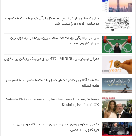
برای نخستین بار در تاریخ اسلام کل قرآن کریم با دستخط منسوب
به پیامبر اکرم (ص) منتشر شد
سرت را بالا بگیر بهداد! خدا سخت‌ترین نبردها را به قوی‌ترین
سربازانش می سپارد
معرفی اپلیکیشن BTC-MINING برای ماینینگ رایگان بیت کوین
مشاهده آنلاین و دانلود دعای کمیل با دستخط منسوب به امام علی
علیه السلام
Satoshi Nakamoto missing link between Bitcoin, Salman
Rushdie, Israel and UK
نگاهی به خودروهای تیون منصوری در نمایشگاه خودرو ۲۰۱۵
فرانکفورت + عکس