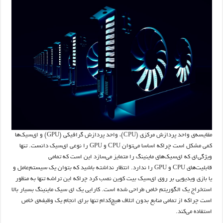
مقایسه‌ی واحد پردازش مرکزی (CPU)، واحد پردازش گرافیکی (GPU) و ای‌سیک‌ها
کمی مشکل است چراکه اساسا می‌توان CPU و GPU را نوعی ای‌سیک دانست. تنها
ویژگی‌ای که ای‌سیک‌های ماینینگ را متمایز می‌سازد این است که تمامی
قابلیت‌های CPU و GPU را ندارد. انتظار نداشته باشید که بتوان یک سیستم‌عامل و
یا بازی ویدیویی بر روی ای‌سیک بیت کوین نصب کرد چراکه این تراشه تنها به منظور
استخراج یک الگوریتم خاص طراحی شده است. کارایی یک ای سیک ماینینگ بسیار بالا
است چراکه از تمامی منابع بدون اتلاف هیچ‌کدام تنها برای انجام یک وظیفه‌ی خاص
استفاده می‌کند.