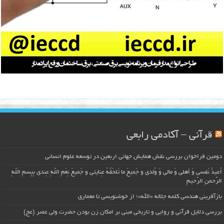
قرآنی – آکادمی رابعی
دومین فراخوان بررسی نقش همایش جهانی اربعین در توسعه علوم انسانی
اُعیذُ نَفسی وَ أهلی وَ مالی وَ وُلدی و جَمیعَ ما تَلحَقُهُ عِنایتی و جَمیعَ نِعَمِ اللّهِ عِندی بِبِسمِ اللّهِ
الرَّحمنِ الرَّحیمِ
بازآفرینی هندسی کلمه جلاله «الله»؛ از خوشنویسی تا معماری
بررسی دلایل قرآنی و روایی و تاریخی مبنی بر امکان زن بودن حضرت ولی عصر (عج)