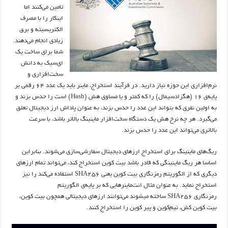
تامین می‌کنند اما
اینکار را با مصرف
الکتریسیته و برق
زیادی انجام می‌دهند.
شما برای ساخت یک
ای‌سیک به دانش
سخت‌افزاری و
نرم‌افزاری این حوزه نیاز دارید. در فرآیند استخراج، ماینر باید یک عدد ۶۴ رقمی بر
پایه‌ی ۱۶ (هگزادسیمال) را که کمتر و یا مساوی هش (Hash) است را حدس بزند و
به اولین نفری که بتواند این عدد را حدس بزند، به عنوان پاداش ارز دیجیتال تعلق
می‌گیرد. هر چه نرخ هش یک دستگاه سخت‌افزار ماینینگ بالاتر باشد، با سرعت
بالاتری می‌تواند این عدد را حدس بزند.
ریگ‌های ماینینگ برای استخراج ارزهای دیجیتال سفارشی‌سازی می‌شوند. بنابراین
اساسا هر ریگ ماینینگی که قادر باشد بیت کوین استخراج کند، می‌تواند تمام ارزهای
دیگری که از الگوریتم رمزنگاری بیت کوین یعنی SHA256 استفاده می‌کند را نیز
استخراج نماید. به عنوان مثال انت‌ماینرهایی که بر پایه‌ی الگوریتم
رمزنگاری SHA256 ساخته می‎شوند می‌توانند ارزهای دیجیتالی همچون بیت کوین،
بیت کوین کش، نیم‌کوین و پیر کوین را استخراج کنند.