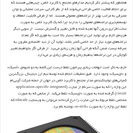
همانطور که پیشتر ذکر کردیم، مدارهای مجتمع با کاربرد خاص، چیپ‌هایی هستند که
برای انجام فعالیت خاصی طراحی می‌شوند که از نظر کارایی، سرعت عملیاتی و توان
مصرفی به مراتب بهتر از تراشه‌های معمولی هستند. اما از طرفی قابلیت انعطاف و
توسعه‌پذیری تراشه‌های معمولی را ندارند چرا که یک کاربرد خاص به صورت
سخت‌افزاری درون آنها تعبیه شده و قابل تغییر و گسترش نیست. از سویی دیگر
هزینه‌ی لازم برای تولید این تراشه‌ها بسیار بالا است به طوری که اگر تعداد
تراشه‌های مورد نیاز از حد خاصی کمتر باشد، تولید آن از دید اقتصادی مقرون به
صرفه نیست ضمن آنکه طراحی آنها زمان زیادی می‌برد. از طرفی اگر بخواهیم تغییر
کوچکی در این تراشه‌ها بدهیم زمان و هزینه‌ی زیادی بر می‌دارد.
لازم به ذکر است ابهامات زیادی پیرامون تلفظ درست این کلمه به دو شیوه‌ی «اَسیک»
و «ای‌سیک» وجود دارد. طبق تحقیقات انجام شده توسط تیم ارز دیجیتال، بزرگ‌ترین
کمپانی‌های تولیدکننده‌ی مدار مجتمع با کاربرد خاص در جهان از جمله شرکت آی‌بی‌ام
این واژه را که به صورت سرنام از عبارت (application-specific integrated
circuit) گرفته شده به صورت «ای‌سیک» تلفظ می‌کند. از منابعی که به صورت
مشخص تلفظ مربوط به این عبارت را درج کرده‌اند می‌توان به وب‌سایت edacafe که
تلفظ این واژه را به صورت «a-sick» نوشته نام برد.