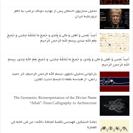
تحلیل سناریوی احتمالی پس از تهدید دونالد ترامپ به خاطر
ترورعلیه ایران
اُعیذُ نَفسی وَ أهلی وَ مالی وَ وُلدی و جَمیعَ ما تَلحَقُهُ عِنایتی و جَمیعَ
نِعَمِ اللّهِ عِندی بِبِسمِ اللّهِ الرَّحمنِ الرَّحیمِ
اُعیذُ نَفسی وَ أهلی وَ مالی وَ وُلدی، و جَمیعَ ما تَلحَقُهُ عِنایتی، و جَمیعَ نِعَمِ اللّهِ عِندی، بِبِسمِ
اللّهِ الرَّحمنِ الرَّحیمِ.
بازخوانی تحلیلی تابلوی «بسم الله الرحمن الرحیم» اثر حمید
رابعی؛ از هندسه نقطه تا تجسم حدیث ثقلین
The Geometric Reinterpretation of the Divine Name
“Allah”: From Calligraphy to Architecture
إعادة التشكيل الهندسي لكلمة الجلالة «الله»؛ من فن الخط إلى
العمارة