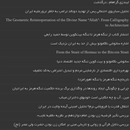
لیندزی گراهام ، درگذشت
تحلیل سناریوی احتمالی پس از تهدید دونالد ترامپ به خاطر ترورعلیه ایران
The Geometric Reinterpretation of the Divine Name “Allah”: From Calligraphy
to Architecture
انتشار کتاب از تنگه هرمز تا تنگه بیت‌کوین توسط حمید رابعی
اشاره ساتوشی ناکاموتو بیش از حد به ایران نزدیک است
From the Strait of Hormuz to the Bitcoin Strait
ساتوشی ناکاموتو و بیت کوین تنگه جدید اقتصاد دنیا
بهره‌برداری اقتصادی از نارضایتی مردم و تبدیل اعتراض به کد تخفیف
تاریخچه تنگه هرمز یا تنگه اهورامزدا
چرایی و چگونگی ایجاد روندها در واگذاری برگ برنده حاکمیت تنگه هرمز به ایرانیان
مین ، آب و چه حکایتی است خونبهای دختران میناب
انتقال قدرت یا فروپاشی نرم؟ تحلیل امنیتی آینده ولایت در ایران
بررسی تأثیر فرضیه زن بودن امام دوازدهم بر نظریه «فقیه غایب»
بررسی دلایل قرآنی و روایی و تاریخی مبنی بر امکان زن بودن حضرت ولی عصر (عج)