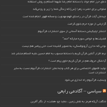
دعای حرز امام جواد با دستخط امام رضا علیهما السلام و روش استفاده
صلواتی برای حضرت زهرا (س) که زندگی شما را زیر و رو می‌کند
چیدمان آیات قرآن در راستای فهم مهدویت و مساله ظهور انجام شده است
گزارشی از موزه حرم بانوی کرامت
انتشار اپلیکیشن دستخط آسمانی از سوی انتشارات قرآنیوم
فضیلت‌ها و خواص سوره مبارکه “حمد”
نوحی که «دارِن آرونوفسکی» به تصویر کشیده است حتی پیامبر هم نیست
نرم افزار آنلاین قرآن کریم با دستخط منسوب به امام حسین علیه السلام منتشر شد
آیا شکل حروف هم در قرآن کریم حاوی پیام است ؟
تولید قلمهای اختصاصی برای هر کتاب وجه تمایز انتشارات قرآنیوم نسبت به سایر
انتشارات است
وبسایت قرآنیوم راه اندازی می شود
سیاسی – آکادمی رابعی
شگفت آن‌که هرمز به نقش زمین ، نماید چو «هشت» از نگار آفرین