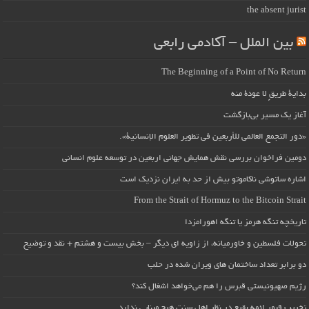
the absent jurist
بین الملل – آکادمی رابعی
The Beginning of a Point of No Return
بداية طريقٍ لا عودة منه
آغاز یک مسیر بی‌بازگشت
«دور التجمع العالمي للأربعين في تطوير العلوم الإنسانية».
دومین فراخوان بررسی نقش همایش جهانی اربعین در توسعه علوم انسانی
اشاره ساتوشی ناکاموتو بیش از حد به ایران نزدیک است
From the Strait of Hormuz to the Bitcoin Strait
تاریخچه تنگه هرمز یا تنگه اهورامزدا
تحولات فلسطین و خاورمیانه، از زاویه ای دیگر – بخش بیست و هشتم + نقد و توضیح
دو برابر تعداد ساختمان های ویران شده در حلب
رژیم صهیونیستی قبرس را هم می‌خواهد اشغال کند؟
تخریب قبور ائمه بقیع در نظر اهل سنت هیچ مبنایی ندارد