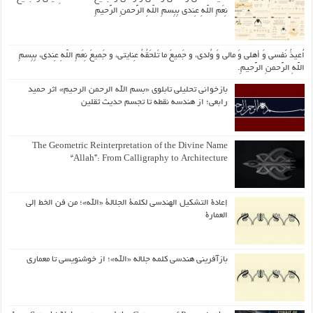
نِعَمِ اللّهِ عِندی بِبِسمِ اللّهِ الرَّحمنِ الرَّحیمِ
اُعیذُ نَفسی وَ أهلی وَ مالی وَ وُلدی، و جَمیعَ ما تَلحَقُهُ عِنایتی، و جَمیعَ نِعَمِ اللّهِ عِندی، بِبِسمِ
اللّهِ الرَّحمنِ الرَّحیمِ.
بازخوانی تحلیلی تابلوی «بسم الله الرحمن الرحیم» اثر حمید
رابعی؛ از هندسه نقطه تا تجسم حدیث ثقلین
The Geometric Reinterpretation of the Divine Name
“Allah”: From Calligraphy to Architecture
إعادة التشكيل الهندسي لكلمة الجلالة «الله»؛ من فن الخط إلى
العمارة
بازآفرینی هندسی کلمه جلاله «الله»؛ از خوشنویسی تا معماری