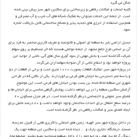
شکل می گیرد.
کلیه خدمات و امکانات رفاهی و زیرساختی برای ساکنین شهر سبز پیش بینی شده
است. از جمله این خدمات میتوان به تفکیک شبکه های آب شرب و آب مصرفی و
همچنین استفاده از انرژی های تجدید پذیر و مصالح ساختمانی قابل بازیافت اشاره
نمود.
تبدیل اراضی بایر به منطقه ای اصولی و قانونمند و تعریف کاربری منحصر به فرد
برای
آن بر اساس طرح جامع مشهد، از جمله عواملی هستند که اثر مستقیم بر روی سهام
شرکت گذاشته است و بخش مهمی از سود آوری سال های آتی، ناشی از عواید این
پروژه خواهد بود و انتفاع ناشی از آن متوجه سهامداران می گردد.
در پروژه شهر سبز، تفکیک قطعات بصورت ۱۰۰۰ متری است و برخی از قطعات از دو
و یا سه ممر دسترسی به خیابان های فرعی برخوردارند. یکی از نکاتی که در طراحی
شهری این منطقه لحاظ شده، بن بست بودن خیابان های فرعی است، این موضوع
آرامش ساکنین منطقه را در پی خواهد داشت، پوشش گیاهی مناسبی برای خیابان ها و
فضای سبز عمومی و اختصاصی درنظر گرفته شده است. در هر منزل مسکونی ۲۰
درصد سطح اشغال برای احداث ساختمان وجود خواهد داشت و ۸۰ درصد مابقی برای
ایجاد فضای سبز و امکانات رفاهی در نظر گرفته شده است.
در داخل پروژه شهر سبز الهیه ، زمین های خدماتی با کاربری هایی از قبیل، مدرسه،
مسجد
، درمانگاه، تجاری، پارک و … دیده شده است و ساکنین این منطقه جهت یک
زندگی آرام نیاز های روزانه خود را از داخل منطقه میتوانند تهیه نمایند. ضابطه مجاز