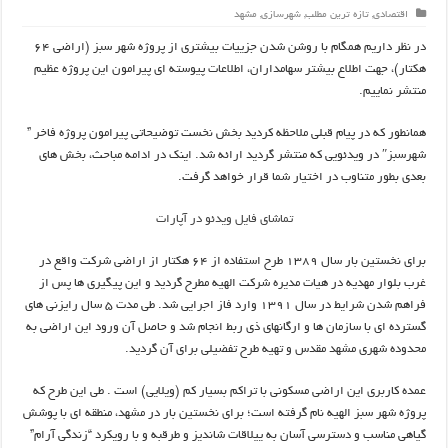
اقتصادی
,
تازه ترین مطلب
,
شهرسازی
,
مشهد
در نظر داریم همگام با روشن شدن جزییات بیشتری از پروژه شهر سبز (اراضی ۶۴
هکتار)، جهت اطلاع بیشتر سهامداران، اطلاعات پیوسته ای پیرامون این پروژه عظیم
منتشر نماییم.
همانطور که در پیام قبلی ملاحظه کردید بخش نخست توضیحاتی پیرامون پروژه فاخر ”
شهرسبز″
در ویدئویی که منتشر گردید ارائه شد. اینک در ادامه مباحث، بخش های
بعدی بطور متناوب در اختیار شما قرار خواهد گرفت.
تماشای فایل ویدئو در آپارات
برای نخستین بار سال ۱۳۸۹ طرح استفاده از ۶۴ هکتار از اراضی شرکت واقع در
غرب بلوار مهدیه در هیات مدیره شرکت الهیه مطرح گردید و این پیگیری ها پس از
فراهم شدن شرایط در سال ۱۳۹۱ وارد فاز اجرایی شد. طی مدت ۵ سال رایزنی های
گسترده ای با سازمان ها و ارگانهای ذی ربط انجام شد و حاصل آن ورود این اراضی به
محدوده شهری مشهد مقدس و تهیه طرح تفضیلی برای آن گردید.
عمده کاربری این اراضی مسکونی با تراکم بسیار کم (ویلایی) است . طی این طرح که
پروژه شهر سبز الهیه نام گرفته است؛ برای نخستین بار در مشهد، منطقه ای با پوشش
گیاهی مناسب و دسترسی آسان به ییلاقات شاندیز و طرقبه و با رویکرد “زندگی آرام”