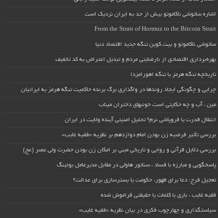
اشاره ساتوشی ناکاموتو بیش از حد به ایران نزدیک است
From the Strait of Hormuz to the Bitcoin Strait
ساتوشی ناکاموتو و بیت کوین تنگه جدید اقتصاد دنیا
بهره‌برداری اقتصادی از نارضایتی مردم و تبدیل اعتراض به کد تخفیف
تاریخچه تنگه هرمز یا تنگه اهورامزدا
چرایی و چگونگی ایجاد روندها در واگذاری برگ برنده حاکمیت تنگه هرمز به ایرانیان
مین ، آب و چه حکایتی است خونبهای دختران میناب
انتقال قدرت یا فروپاشی نرم؟ تحلیل امنیتی آینده ولایت در ایران
بررسی تأثیر فرضیه زن بودن امام دوازدهم بر نظریه «فقیه غایب»
بررسی دلایل قرآنی و روایی و تاریخی مبنی بر امکان زن بودن حضرت ولی عصر (عج)
پاسخگویی و مبارزه با فساد ، سناتور هاولی در مقابل مدیرعامل بوئینگ
تعجیل فرج: دعا برای ظهور، حکومت یا بسترسازی برای عدالت؟
فقیه غایب ، بازی با کلمات یا حقیقتی فراموش شده
سیاستگذاری و چهارچوب فکری در بیان نظریه «فقیه غایب»