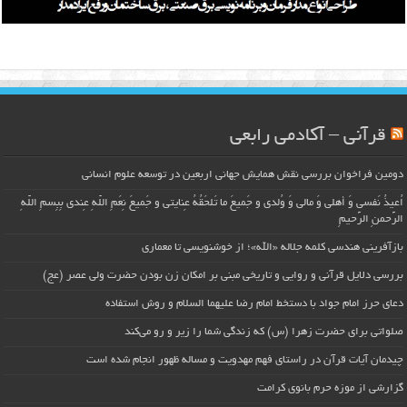
قرآنی – آکادمی رابعی
دومین فراخوان بررسی نقش همایش جهانی اربعین در توسعه علوم انسانی
اُعیذُ نَفسی وَ أهلی وَ مالی وَ وُلدی و جَمیعَ ما تَلحَقُهُ عِنایتی و جَمیعَ نِعَمِ اللّهِ عِندی بِبِسمِ اللّهِ
الرَّحمنِ الرَّحیمِ
بازآفرینی هندسی کلمه جلاله «الله»؛ از خوشنویسی تا معماری
بررسی دلایل قرآنی و روایی و تاریخی مبنی بر امکان زن بودن حضرت ولی عصر (عج)
دعای حرز امام جواد با دستخط امام رضا علیهما السلام و روش استفاده
صلواتی برای حضرت زهرا (س) که زندگی شما را زیر و رو می‌کند
چیدمان آیات قرآن در راستای فهم مهدویت و مساله ظهور انجام شده است
گزارشی از موزه حرم بانوی کرامت