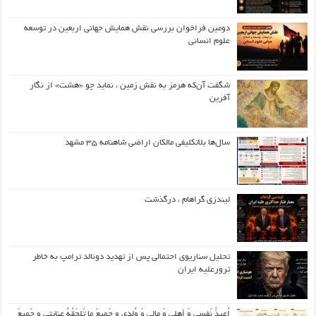
دومین فراخوان بررسی نقش همایش جهانی اربعین در توسعه
علوم انسانی
شگفت آن‌که هرمز به نقش زمین ، نماید چو «هشت» از نگار
آفرین
سال‌ها بلاتکلیفی مالکان اراضی شاهنامه ۳۵ مشهد
لیندزی گراهام ، درگذشت
تحلیل سناریوی احتمالی پس از تهدید دونالد ترامپ به خاطر
ترورعلیه ایران
اُعیذُ نَفسی وَ أهلی وَ مالی وَ وُلدی و جَمیعَ ما تَلحَقُهُ عِنایتی و جَمیعَ