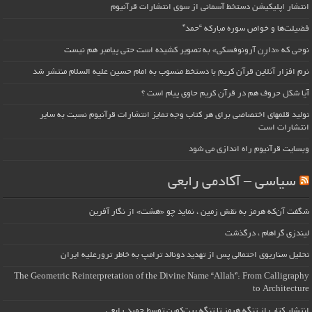
انتشار اپلیکیشن دستخط آسمانی از سوی انتشارات قرآنیوم
فضیلت‌ها و خواص سوره مبارکه “حمد”
نوحی که «دارِن آرونوفسکی» به تصویر کشیده است حتی پیامبر هم نیست
نرم افزار آنلاین قرآن کریم با دستخط منسوب به امام حسین علیه السلام منتشر شد
آیا شکل حروف هم در قرآن کریم حاوی پیام است ؟
تولید قلمهای اختصاصی برای هر کتاب وجه تمایز انتشارات قرآنیوم نسبت به سایر
انتشارات است
وبسایت قرآنیوم راه اندازی می شود
سیاسی – آکادمی رابعی
شگفت آن‌که هرمز به نقش زمین ، نماید چو «هشت» از نگار آفرین
لیندزی گراهام ، درگذشت
تحلیل سناریوی احتمالی پس از تهدید دونالد ترامپ به خاطر ترورعلیه ایران
The Geometric Reinterpretation of the Divine Name “Allah”: From Calligraphy
to Architecture
انتشار کتاب از تنگه هرمز تا تنگه بیت‌کوین توسط حمید رابعی