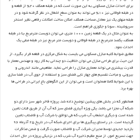
برای احداث منازل مسکونی به این صورت است که در طبقه همکف ۲۰% از قطعه و
در طبقه فوقانی نیز ۱۰% می تواند به عنوان سطح اشغال در نظر گرفته شود و در
طبقه منهای یک نیز معادل مساحت همکف، امکان ساخت امکانات رفاهی نظیر استخر
سرپوشیده ، سونا و جکوزی فراهم است.
به عنوان مثال در یک قطعه زمین ۱۰۰۰ متری، می توان دویست مترمربع بنا در طبقه
همکف، یکصد مترمربع در طبقه فوقانی و دویست متر مربع نیز در طبقه منفی یک
احداث نمود.
مطابق ضوابط کلیه منازل مسکونی می بایست به شکل مرکزی در قطعه قرار بگیرد، از
این حیث برای طراحی منازل می توان خلاقیت دو چندانی به کار رود و مهندس معمار با
قدرت بیشتری می تواند معماری منازل را طراحی نماید. مفاهیمی مانند اندرونی و
بیرونی، و مباحث تقسیم های چهار تایی فضای سبز و استفاده از جوی آب در فضا سازی
با این ضوابط کاملا همخوان است و می توان از این الگوهای باغ ایرانی در طراحی ها
بهره برد.
همانطور که در بخش های پیشین توضیح داده شد، پروژه فاخر شهر سبز دارای
دو
شبکه آب مجزا می باشد، یکی ویژه آبیاری فضای سبز که آب آن از طریق قنات تامین
شده است و دیگری انشعاب آب شرب که طی توافق با شرکت آب و فاضلاب تامین
گردیده است. در راستای پیگیری ها برای اجرای شبکه آب در تاریخ ۲۵ آذرماه ۹۶
بازدید جدیدی توسط مدیران شرکت آب و فاضلاب صورت گرفت و ضمن مذاکرات
جهت تسریع امور، از منبع عظیم ذخیره آب شرب که در نزدیکی پروژه در حال احداث