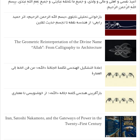
اُعیذُ نَفسی وَ أهلی وَ مالی وَ وُلدی، و جَمیعَ ما تَلحَقُهُ عِنایتی، و جَمیعَ نِعَمِ اللّهِ عِندی، بِبِسمِ
اللّهِ الرَّحمنِ الرَّحیمِ.
بازخوانی تحلیلی تابلوی «بسم الله الرحمن الرحیم» اثر حمید
رابعی؛ از هندسه نقطه تا تجسم حدیث ثقلین
The Geometric Reinterpretation of the Divine Name
“Allah”: From Calligraphy to Architecture
إعادة التشكيل الهندسي لكلمة الجلالة «الله»؛ من فن الخط إلى
العمارة
بازآفرینی هندسی کلمه جلاله «الله»؛ از خوشنویسی تا معماری
Iran, Satoshi Nakamoto, and the Gateways of Power in the
Twenty-First Century