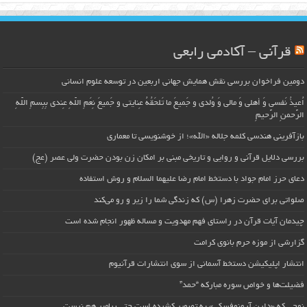
قرآنی – آکادمی رابعی
دومین فراخوان بررسی نقش همایش جهانی اربعین در توسعه علوم انسانی
اُعیذُ نَفسی وَ أهلی وَ مالی وَ وُلدی و جَمیعَ ما تَلحَقُهُ عِنایتی و جَمیعَ نِعَمِ اللّهِ عِندی بِبِسمِ اللّهِ
الرَّحمنِ الرَّحیمِ
بازآفرینی هندسی کلمه جلاله «الله»؛ از خوشنویسی تا معماری
بررسی دلایل قرآنی و روایی و تاریخی مبنی بر امکان زن بودن حضرت ولی عصر (عج)
دعای حرز امام جواد با دستخط امام رضا علیهما السلام و روش استفاده
صلواتی برای حضرت زهرا (س) که زندگی شما را زیر و رو می‌کند
چیدمان آیات قرآن در راستای فهم مهدویت و مساله ظهور انجام شده است
گزارشی از موزه حرم بانوی کرامت
انتشار اپلیکیشن دستخط آسمانی از سوی انتشارات قرآنیوم
فضیلت‌ها و خواص سوره مبارکه “حمد”
نوحی که «دارِن آرونوفسکی» به تصویر کشیده است حتی پیامبر هم نیست