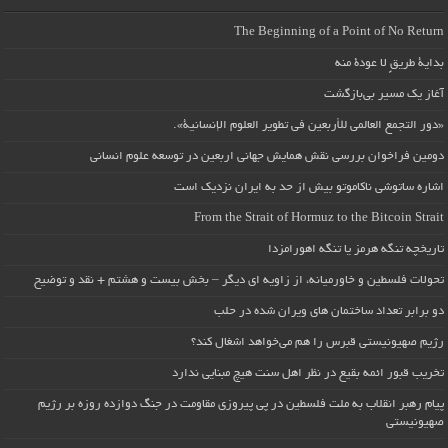
The Beginning of a Point of No Return
بداية طريقٍ لا عودة منه
آغاز یک مسیر بی‌بازگشت
«دور التجمع العالمي للأربعين في تطوير العلوم الإنسانية».
دومین فراخوان بررسی نقش همایش جهانی اربعین در توسعه علوم انسانی
اشاره ساتوشی ناکاموتو بیش از حد به ایران نزدیک است
From the Strait of Hormuz to the Bitcoin Strait
تاریخچه تنگه هرمز یا تنگه اهورامزدا
تحولات فلسطین و خاورمیانه، از زاویه ای دیگر – بخش بیست و هشتم + نقد و توضیح
دو برابر تعداد ساختمان های ویران شده در حلب
رژیم صهیونیستی قبرس را هم می‌خواهد اشغال کند؟
تخریب قبور ائمه بقیع در نظر اهل سنت هیچ مبنایی ندارد
پیام رهبر انقلاب به ملت فلسطین در پی پیروزی مقاومت در جنگ دوازده روزه بر رژیم
صهیونیستی