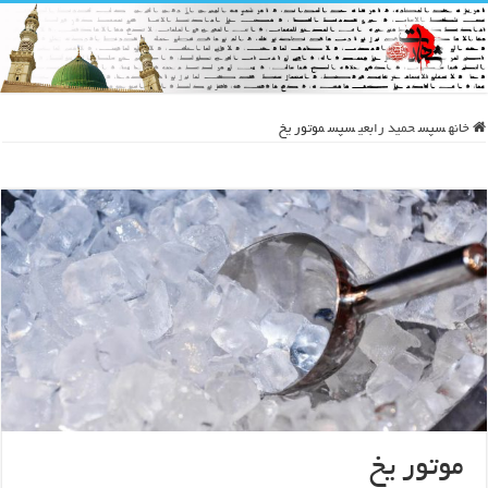
خانه
سپس
حمید رابعی
سپس
موتور یخ
موتور یخ