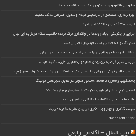
ساتوشی ناکاموتو و بیت کوین تنگه جدید اقتصاد دنیا
بهره‌برداری اقتصادی از نارضایتی مردم و تبدیل اعتراض به کد تخفیف
تاریخچه تنگه هرمز یا تنگه اهورامزدا
چرایی و چگونگی ایجاد روندها در واگذاری برگ برنده حاکمیت تنگه هرمز به ایرانیان
مین ، آب و چه حکایتی است خونبهای دختران میناب
انتقال قدرت یا فروپاشی نرم؟ تحلیل امنیتی آینده ولایت در ایران
بررسی تأثیر فرضیه زن بودن امام دوازدهم بر نظریه «فقیه غایب»
بررسی دلایل قرآنی و روایی و تاریخی مبنی بر امکان زن بودن حضرت ولی عصر (عج)
پاسخگویی و مبارزه با فساد ، سناتور هاولی در مقابل مدیرعامل بوئینگ
تعجیل فرج: دعا برای ظهور، حکومت یا بسترسازی برای عدالت؟
فقیه غایب ، بازی با کلمات یا حقیقتی فراموش شده
سیاستگذاری و چهارچوب فکری در بیان نظریه «فقیه غایب»
the absent jurist
بین الملل – آکادمی رابعی