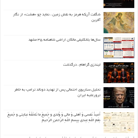
شگفت آن‌که هرمز به نقش زمین ، نماید چو «هشت» از نگار
آفرین
سال‌ها بلاتکلیفی مالکان اراضی شاهنامه ۳۵ مشهد
لیندزی گراهام ، درگذشت
تحلیل سناریوی احتمالی پس از تهدید دونالد ترامپ به خاطر
ترورعلیه ایران
اُعیذُ نَفسی وَ أهلی وَ مالی وَ وُلدی و جَمیعَ ما تَلحَقُهُ عِنایتی و جَمیعَ
نِعَمِ اللّهِ عِندی بِبِسمِ اللّهِ الرَّحمنِ الرَّحیمِ