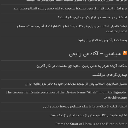
نرم افزار آنلاین قرآن کریم با دستخط منسوب به امام حسین علیه السلام منتشر شد
آیا شکل حروف هم در قرآن کریم حاوی پیام است ؟
تولید قلمهای اختصاصی برای هر کتاب وجه تمایز انتشارات قرآنیوم نسبت به سایر
انتشارات است
وبسایت قرآنیوم راه اندازی می شود
سیاسی – آکادمی رابعی
شگفت آن‌که هرمز به نقش زمین ، نماید چو «هشت» از نگار آفرین
لیندزی گراهام ، درگذشت
تحلیل سناریوی احتمالی پس از تهدید دونالد ترامپ به خاطر ترورعلیه ایران
The Geometric Reinterpretation of the Divine Name “Allah”: From Calligraphy
to Architecture
انتشار کتاب از تنگه هرمز تا تنگه بیت‌کوین توسط حمید رابعی
اشاره ساتوشی ناکاموتو بیش از حد به ایران نزدیک است
From the Strait of Hormuz to the Bitcoin Strait