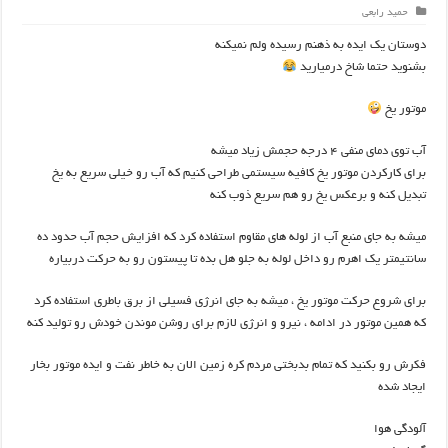
حمید رابعی
دوستان یک ایده به ذهنم رسیده ولم نمیکنه
بشنوید حتما شاخ درمیارید
موتور یخ
آب توی دمای منفی ۴ درجه حجمش زیاد میشه
برای کارکردن موتور یخ کافیه سیستمی طراحی کنیم که آب رو خیلی سریع به یخ
تبدیل کنه و برعکس یخ رو هم سریع ذوب کنه
میشه به جای منبع آب از لوله های مقاوم استفاده کرد که افزایش حجم آب حدود ده
سانتیمتر یک اهرم رو داخل لوله به جلو هل بده تا پیستون رو به حرکت دربیاره
برای شروع حرکت موتور یخ ، میشه به جای انرژی فسیلی از برق باطری استفاده کرد
که همین موتور در ادامه ، نیرو و انرژی لازم برای روشن موندن خودش رو تولید کنه
فکرش رو بکنید که تمام بدبختی مردم کره زمین الان به خاطر نفت و ایده موتور بخار
ایجاد شده
آلودگی هوا