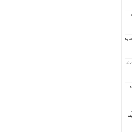
د به
Fro
ه
یف