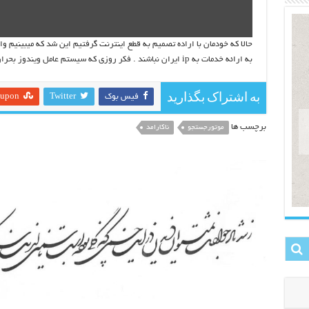
حالا که خودمان با اراده تصمیم به قطع اینترنت گرفتیم این شد که میبینیم 
به ارائه خدمات به ip ایران نباشند . فکر روزی که سیستم عامل ویندوز بحران اصلی کشور شود هر روز آزارم میدهد
به اشتراک بگذارید
فیس بوک
Twitter
eupon
برچسب ها
موتورجستجو
ناکارامد