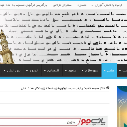
ارتباط با دانش آموزان
مشاوره
سفارش طراحی
بازآفرینی قرآنهای منسوب به ائمه اطهار
ست
علمی
شهرسازی
مشهد
اقتصادی
خودرو
بین الملل
خانه
سپس
حمید رابعی
سپس
موتورهای جستجوی ناکارامد داخلی