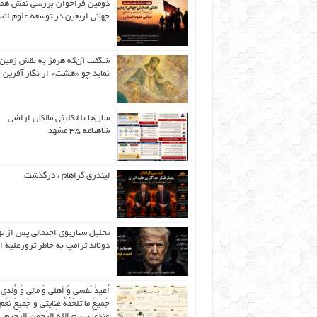
دومین فراخوان بررسی نقش هم
جهانی اربعین در توسعه علوم انس
شگفت آن‌که هرمز به نقش زمین 
نماید چو «هشت» از نگار آفرین
سال‌ها بلاتکلیفی مالکان اراضی
شاهنامه ۳۵ مشهد
لیندزی گراهام ، درگذشت
تحلیل سناریوی احتمالی پس از ت
دونالد ترامپ به خاطر ترورعلیه ا
اُعیذُ نَفسی وَ أهلی وَ مالی وَ وُلدی
جَمیعَ ما تَلحَقُهُ عِنایتی و جَمیعَ نِعَمِ 
عِندی بِبِسمِ اللّهِ الرَّحمنِ الرَّحیمِ