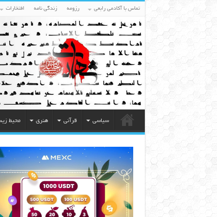
تماس با آکادمی رابعی
رزومه
زندگی نامه
افتخارات
سیاسی
قرآنی
هنری
محیط زی