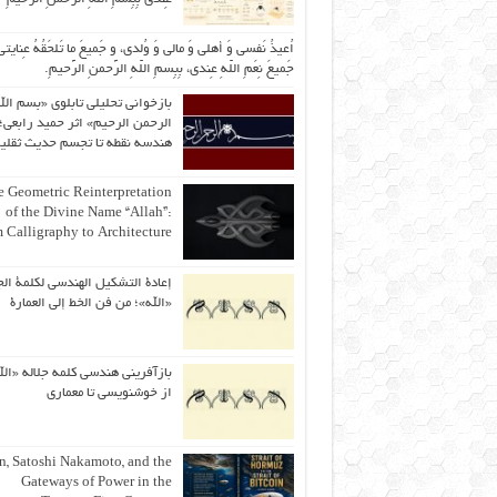
اُعیذُ نَفسی وَ أهلی وَ مالی وَ وُلدی، و جَمیعَ ما تَلحَقُهُ عِنایتی
جَمیعَ نِعَمِ اللّهِ عِندی، بِبِسمِ اللّهِ الرَّحمنِ الرَّحیمِ.
بازخوانی تحلیلی تابلوی «بسم الل
الرحمن الرحیم» اثر حمید رابعی؛ 
هندسه نقطه تا تجسم حدیث ثقلی
 Geometric Reinterpretation
of the Divine Name “Allah”:
 Calligraphy to Architecture
إعادة التشكيل الهندسي لكلمة الج
«الله»؛ من فن الخط إلى العمارة
بازآفرینی هندسی کلمه جلاله «الل
از خوشنویسی تا معماری
an, Satoshi Nakamoto, and the
Gateways of Power in the