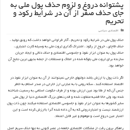
پشتوانه دروغ و لزوم حذف پول ملی به
جای حذف صفر از آن در شرایط رکود و
تحریم
اقتصادی
,
سیاسی
حذف پول ملی در شرایط رکود و تحریم ، آثار فراوانی خواهد داشت که رونق تولید ،
حذف قاچاق ، خروج از رکود ، اشتراک گذاری ثروت ملی به وسیله کارت اعتباری ،
حذف پول به عنوان ابزار نفوذ و جاسوسی اقتصادی و حذف دلالی و ایجاد جریان
سازنده برای ثروت ملی بلوکه شده در املاک و مستقلات از جمله بدیهی ترین نتایج آن
خواهد بود.
اگر ذات پول با ارزش باشد دولتهای خارجی نمیتوانند از آن به عنوان ابزار نفوذ در
اقتصاد استفاده کنند ، سکه رومی با به عبارتی ارز خارجی در صدر اسلام به خاطر
جنس آن که از طلا بود عین ارزش بوده و از طرف حکومت اسلامی به رسمیت شناخته
شده بود ولی حالا قضیه متفاوت شده و قدرت‌های بزرگ اقتصادی دنیا از پول ملی
سایر کشورها به عنوان ابزار نفوذ و جاسوسی اقتصادی استفاده میکنند چون ذات پول
ارزشمند نیست و اعتباردروغی که به آن داده شده آنرا باارزش کرده است و این
اعتبار عین دروغ است و موهوم و غیر قابل اعتماد.
راهکار برون رفت از مشکلات اقتصادی جامعه در عصر کنونی نه تنها حذف سریع اصل