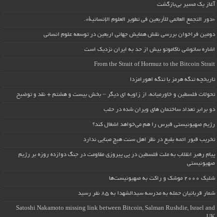
آغاز یک مسیر بی‌بازگشت
«دور التجمع العالمي للأربعين في تطوير العلوم الإنسانية».
دومین فراخوان بررسی نقش همایش جهانی اربعین در توسعه علوم انسانی
اشاره ساتوشی ناکاموتو بیش از حد به ایران نزدیک است
From the Strait of Hormuz to the Bitcoin Strait
تاریخچه تنگه هرمز یا تنگه اهورامزدا
تحولات فلسطین و خاورمیانه، از زاویه ای دیگر – بخش بیست و هشتم + نقد و توضیح
دو برابر تعداد ساختمان های ویران شده در حلب
رژیم صهیونیستی قبرس را هم می‌خواهد اشغال کند؟
تخریب قبور ائمه بقیع در نظر اهل سنت هیچ مبنایی ندارد
پیام رهبر انقلاب به ملت فلسطین در پی پیروزی مقاومت در جنگ دوازده روزه بر رژیم
صهیونیستی
شلیک ۲۰۰۰ موشک و راکت به صهیونیست‌ها
شمار قربانیان حمله به مدرسه سیدالشهدا به ۸۵ نفر رسید
Satoshi Nakamoto missing link between Bitcoin, Salman Rushdie, Israel and