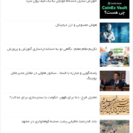
آموزش تبدیل دستگاه موبایل به یک کیف‌ پول سرد
هوش مصنوعی و ارز دیجیتال
تکریم مقام معلم: نگاهی نو به استانداردسازی آموزش و پرورش
پاسخگویی و مبارزه با فساد ، سناتور هاولی در مقابل مدیرعامل
بوئینگ
تعجیل فرج: دعا برای ظهور، حکومت یا بسترسازی برای عدالت؟
باند قدرتمند مافیایی پشت صحنه کوهخواری در مشهد