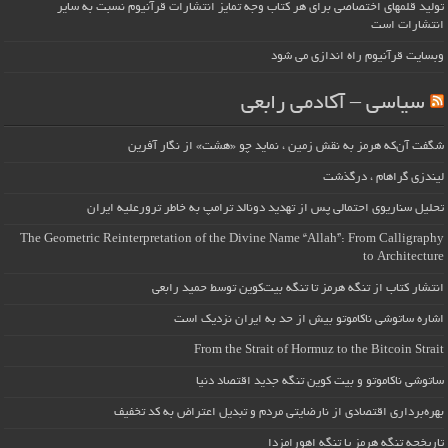
تولید قلمهای اختصاصی برای هر کتاب وجه تمایز انتشارات قرآنیوم نسبت به سایر
انتشارات است
وبسایت قرآنیوم راه اندازی می شود
سیاسی – آکادمی رابعی
شگفت آن‌که هرمز به نقش زمین ، نماید چو «هشت» از نگار آفرین
لیندزی گراهام ، درگذشت
تحلیل سناریوی احتمالی پس از تهدید دونالد ترامپ به خاطر ترورعلیه ایران
The Geometric Reinterpretation of the Divine Name “Allah”: From Calligraphy
to Architecture
انتشار کتاب از تنگه هرمز تا تنگه بیت‌کوین توسط حمید رابعی
اشاره ساتوشی ناکاموتو بیش از حد به ایران نزدیک است
From the Strait of Hormuz to the Bitcoin Strait
ساتوشی ناکاموتو و بیت کوین تنگه جدید اقتصاد دنیا
بهره‌برداری اقتصادی از نارضایتی مردم و تبدیل اعتراض به کد تخفیف
تاریخچه تنگه هرمز یا تنگه اهورامزدا