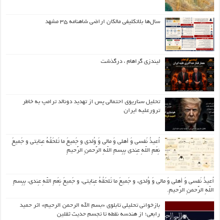
سال‌ها بلاتکلیفی مالکان اراضی شاهنامه ۳۵ مشهد
لیندزی گراهام ، درگذشت
تحلیل سناریوی احتمالی پس از تهدید دونالد ترامپ به خاطر
ترورعلیه ایران
اُعیذُ نَفسی وَ أهلی وَ مالی وَ وُلدی و جَمیعَ ما تَلحَقُهُ عِنایتی و جَمیعَ
نِعَمِ اللّهِ عِندی بِبِسمِ اللّهِ الرَّحمنِ الرَّحیمِ
اُعیذُ نَفسی وَ أهلی وَ مالی وَ وُلدی، و جَمیعَ ما تَلحَقُهُ عِنایتی، و جَمیعَ نِعَمِ اللّهِ عِندی، بِبِسمِ
اللّهِ الرَّحمنِ الرَّحیمِ.
بازخوانی تحلیلی تابلوی «بسم الله الرحمن الرحیم» اثر حمید
رابعی؛ از هندسه نقطه تا تجسم حدیث ثقلین