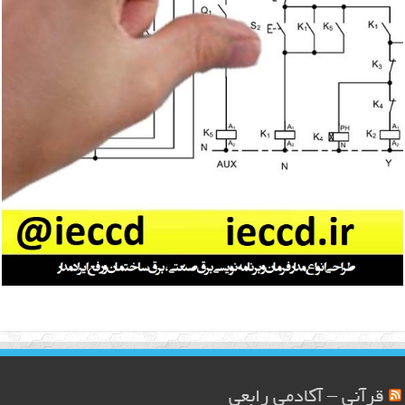
قرآنی – آکادمی رابعی