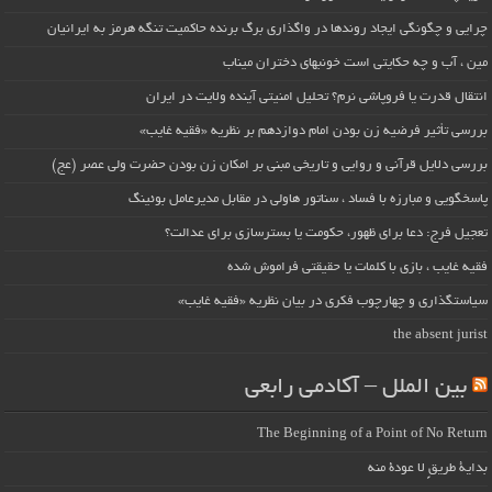
چرایی و چگونگی ایجاد روندها در واگذاری برگ برنده حاکمیت تنگه هرمز به ایرانیان
مین ، آب و چه حکایتی است خونبهای دختران میناب
انتقال قدرت یا فروپاشی نرم؟ تحلیل امنیتی آینده ولایت در ایران
بررسی تأثیر فرضیه زن بودن امام دوازدهم بر نظریه «فقیه غایب»
بررسی دلایل قرآنی و روایی و تاریخی مبنی بر امکان زن بودن حضرت ولی عصر (عج)
پاسخگویی و مبارزه با فساد ، سناتور هاولی در مقابل مدیرعامل بوئینگ
تعجیل فرج: دعا برای ظهور، حکومت یا بسترسازی برای عدالت؟
فقیه غایب ، بازی با کلمات یا حقیقتی فراموش شده
سیاستگذاری و چهارچوب فکری در بیان نظریه «فقیه غایب»
the absent jurist
بین الملل – آکادمی رابعی
The Beginning of a Point of No Return
بداية طريقٍ لا عودة منه