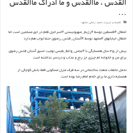
القدس ، ماالقدس و ما ادراک ماالقدس
…
تعلیم و تربیت
,
حمید رابعی
,
مشهد
اشغال #فلسطین توسط #رژیم_صهیونیستی #اسرائیل ظلم در حق مسلمین است اما
اشغال خیابانهای #مشهد توسط #آستان_قدس_رضوی حتما ثواب هم دارد
بیش از ۳۵ سال همسایگی با #عباس_واعظ_طبسی تولیت اسبق آستان قدس رضوی
برای من و خانواده ام چیزی جز رنج و عذاب و دردسر نداشته است
تحمل تخلفات متعدد ساختمانی در سه طرف منزل مسکونی فقط بخش کوچکی از
همسایه داری ما برای خادم امام رضا بوده است