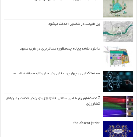
پل طبیعت در شاندیز احداث میشود
دانلود نقشه پایانه چندمنظوره مسافربری در غرب مشهد
سیاستگذاری و چهارچوب فکری در بیان نظریه «فقیه غایب»
آینده کشاورزی با لیزر سطحی: تکنولوژی نوین در خدمت زمین‌های
کشاورزی
the absent jurist