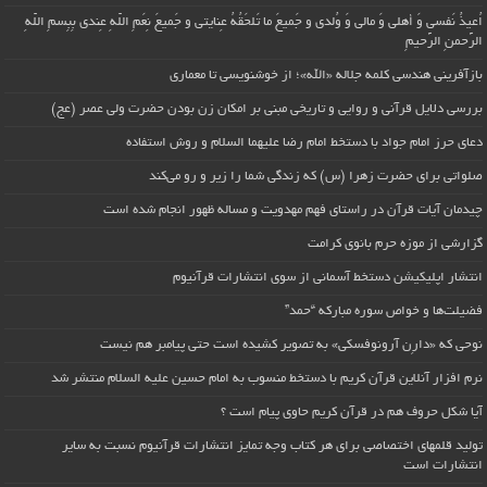
اُعیذُ نَفسی وَ أهلی وَ مالی وَ وُلدی و جَمیعَ ما تَلحَقُهُ عِنایتی و جَمیعَ نِعَمِ اللّهِ عِندی بِبِسمِ اللّهِ
الرَّحمنِ الرَّحیمِ
بازآفرینی هندسی کلمه جلاله «الله»؛ از خوشنویسی تا معماری
بررسی دلایل قرآنی و روایی و تاریخی مبنی بر امکان زن بودن حضرت ولی عصر (عج)
دعای حرز امام جواد با دستخط امام رضا علیهما السلام و روش استفاده
صلواتی برای حضرت زهرا (س) که زندگی شما را زیر و رو می‌کند
چیدمان آیات قرآن در راستای فهم مهدویت و مساله ظهور انجام شده است
گزارشی از موزه حرم بانوی کرامت
انتشار اپلیکیشن دستخط آسمانی از سوی انتشارات قرآنیوم
فضیلت‌ها و خواص سوره مبارکه “حمد”
نوحی که «دارِن آرونوفسکی» به تصویر کشیده است حتی پیامبر هم نیست
نرم افزار آنلاین قرآن کریم با دستخط منسوب به امام حسین علیه السلام منتشر شد
آیا شکل حروف هم در قرآن کریم حاوی پیام است ؟
تولید قلمهای اختصاصی برای هر کتاب وجه تمایز انتشارات قرآنیوم نسبت به سایر
انتشارات است