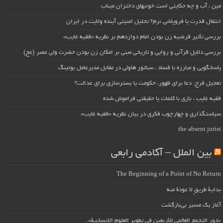
مین ، آب و چه حکایتی است خونبهای دختران میناب
انتقال قدرت یا فروپاشی نرم؟ تحلیل امنیتی آینده ولایت در ایران
بررسی تأثیر فرضیه زن بودن امام دوازدهم بر نظریه «فقیه غایب»
بررسی دلایل قرآنی و روایی و تاریخی مبنی بر امکان زن بودن حضرت ولی عصر (عج)
پاسخگویی و مبارزه با فساد ، سناتور هاولی در مقابل مدیرعامل بوئینگ
تعجیل فرج: دعا برای ظهور، حکومت یا بسترسازی برای عدالت؟
فقیه غایب ، بازی با کلمات یا حقیقتی فراموش شده
سیاستگذاری و چهارچوب فکری در بیان نظریه «فقیه غایب»
the absent jurist
بین الملل – آکادمی رابعی
The Beginning of a Point of No Return
بداية طريقٍ لا عودة منه
آغاز یک مسیر بی‌بازگشت
«دور التجمع العالمي للأربعين في تطوير العلوم الإنسانية».