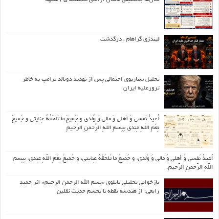
لیندزی گراهام ، درگذشت
تحلیل سناریوی احتمالی پس از تهدید دونالد ترامپ به خاطر
ترورعلیه ایران
اُعیذُ نَفسی وَ أهلی وَ مالی وَ وُلدی و جَمیعَ ما تَلحَقُهُ عِنایتی و جَمیعَ
نِعَمِ اللّهِ عِندی بِبِسمِ اللّهِ الرَّحمنِ الرَّحیمِ
اُعیذُ نَفسی وَ أهلی وَ مالی وَ وُلدی، و جَمیعَ ما تَلحَقُهُ عِنایتی، و جَمیعَ نِعَمِ اللّهِ عِندی، بِبِسمِ
اللّهِ الرَّحمنِ الرَّحیمِ.
بازخوانی تحلیلی تابلوی «بسم الله الرحمن الرحیم» اثر حمید
رابعی؛ از هندسه نقطه تا تجسم حدیث ثقلین