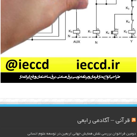
قرآنی – آکادمی رابعی
دومین فراخوان بررسی نقش همایش جهانی اربعین در توسعه علوم انسانی