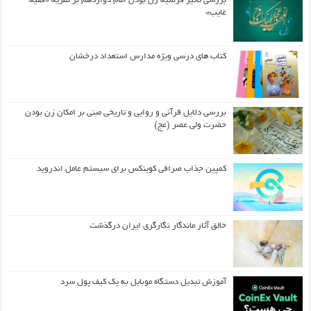
بررسی تأثیر فرضیه زن بودن امام دوازدهم بر نظریه «فقیه
غایب»
کتاب های درسی ویژه مدارس استعداد درخشان
بررسی دلایل قرآنی و روایی و تاریخی مبنی بر امکان زن بودن
حضرت ولی عصر (عج)
کمپین جذاب صرافی کوینکس برای سیستم عامل اندروید
خالق آثار ماندگار نگارگری ایران درگذشت
آموزش تبدیل دستگاه موبایل به یک کیف‌ پول سرد