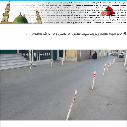
خانه
سپس
تعلیم و تربیت
سپس
القدس ، ماالقدس و ما ادراک ماالقدس …