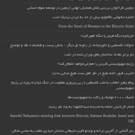
دومین فراخوان بررسی نقش همایش جهانی اربعین در توسعه علوم انسانی
اشاره ساتوشی ناکاموتو بیش از حد به ایران نزدیک است
From the Strait of Hormuz to the Bitcoin Strait
تاریخچه تنگه هرمز یا تنگه اهورامزدا
تحولات فلسطین و خاورمیانه، از زاویه ای دیگر – بخش بیست و هشتم + نقد و توضیح
دو برابر تعداد ساختمان های ویران شده در حلب
رژیم صهیونیستی قبرس را هم می‌خواهد اشغال کند؟
تخریب قبور ائمه بقیع در نظر اهل سنت هیچ مبنایی ندارد
پیام رهبر انقلاب به ملت فلسطین در پی پیروزی مقاومت در جنگ دوازده روزه بر رژیم
صهیونیستی
شلیک ۲۰۰۰ موشک و راکت به صهیونیست‌ها
شمار قربانیان حمله به مدرسه سیدالشهدا به ۸۵ نفر رسید
Satoshi Nakamoto missing link between Bitcoin, Salman Rushdie, Israel and
UK
رمز گشایی از آخرین ترانه و ویدئو کلیپ شیطانی ساسان حیدری ملقب به ساسی مانکن