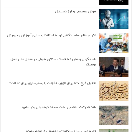
هوش مصنوعی و ارز دیجیتال
تکریم مقام معلم: نگاهی نو به استانداردسازی آموزش و پرورش
پاسخگویی و مبارزه با فساد ، سناتور هاولی در مقابل مدیرعامل
بوئینگ
تعجیل فرج: دعا برای ظهور، حکومت یا بسترسازی برای عدالت؟
باند قدرتمند مافیایی پشت صحنه کوهخواری در مشهد
فقیه غایب ، بازی با کلمات یا حقیقتی فراموش شده