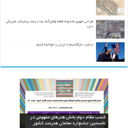
طراحی شهری محدوده قلعه وکیل‌آباد ۸۵ درصد پیشرفت فیزیکی
دارد
ترامپ: بازگشتیم تا ایران را مواخذه کنیم
کسب مقام دوم بخش هنرهای مفهومی در
نسخه های بازآفرینی قرآن منسوب به ائمه
The Geometric Reinterpretation of the
دعای عرفه با دست‌خط منسوب به امام
اطهار در کتابخانه دیجیتال آستان قدس
نخستین جشنواره معلمان هنرمند کشور
کسب عنوان دوم جشنواره معلمان هنرمند
Divine Name “Allah”: From Calligraphy