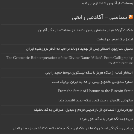
وبسایت قرآنیوم راه اندازی می شود
سیاسی – آکادمی رابعی
شگفت آن‌که هرمز به نقش زمین ، نماید چو «هشت» از نگار آفرین
لیندزی گراهام ، درگذشت
تحلیل سناریوی احتمالی پس از تهدید دونالد ترامپ به خاطر ترورعلیه ایران
The Geometric Reinterpretation of the Divine Name “Allah”: From Calligraphy
to Architecture
انتشار کتاب از تنگه هرمز تا تنگه بیت‌کوین توسط حمید رابعی
اشاره ساتوشی ناکاموتو بیش از حد به ایران نزدیک است
From the Strait of Hormuz to the Bitcoin Strait
ساتوشی ناکاموتو و بیت کوین تنگه جدید اقتصاد دنیا
بهره‌برداری اقتصادی از نارضایتی مردم و تبدیل اعتراض به کد تخفیف
تاریخچه تنگه هرمز یا تنگه اهورامزدا
چرایی و چگونگی ایجاد روندها در واگذاری برگ برنده حاکمیت تنگه هرمز به ایرانیان