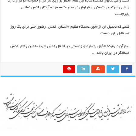
است و طی سالهای گذشته سایه این ظلم آشکار بر روی سر من و خانواده ام قرار دارد
و علی رغم تغییرات مکرر و فراوان در مدیریت مجموعه آستان قدس کماکان
پابرجاست
ظلمی که تحمیل آن از سوی دستگاه عظیم #آستان_قدس_رضوی حتی برای یک روز
هم قابل باور نیست
بیم آن دارم که الگوی رژیم صهیونیستی در اشغال قدس شریف همین رفتار قدس
اشغالگر در ایران باشد …