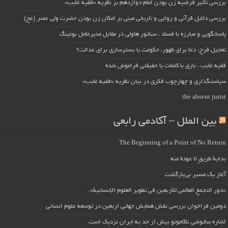
بررسی تأثیر فرضیه زن بودن امام دوازدهم بر نظریه «فقیه غایب»
بررسی دلایل قرآنی و روایی و تاریخی مبنی بر امکان زن بودن حضرت ولی عصر (عج)
پاسخگویی و مبارزه با فساد ، سناتور هاولی در مقابل مدیرعامل بوئینگ
تعجیل فرج: دعا برای ظهور، حکومت یا بسترسازی برای عدالت؟
فقیه غایب ، بازی با کلمات یا حقیقتی فراموش شده
سیاستگذاری و چهارچوب فکری در بیان نظریه «فقیه غایب»
the absent jurist
بین الملل – آکادمی رابعی
The Beginning of a Point of No Return
بداية طريقٍ لا عودة منه
آغاز یک مسیر بی‌بازگشت
«دور التجمع العالمي للأربعين في تطوير العلوم الإنسانية».
دومین فراخوان بررسی نقش همایش جهانی اربعین در توسعه علوم انسانی
اشاره ساتوشی ناکاموتو بیش از حد به ایران نزدیک است