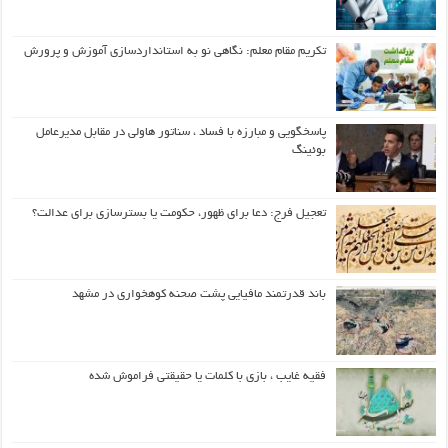
تکریم مقام معلم: نگاهی نو به استانداردسازی آموزش و پرورش
پاسخگویی و مبارزه با فساد ، سناتور هاولی در مقابل مدیرعامل
بوئینگ
تعجیل فرج: دعا برای ظهور، حکومت یا بسترسازی برای عدالت؟
باند قدرتمند مافیایی پشت صحنه کوهخواری در مشهد
فقیه غایب ، بازی با کلمات یا حقیقتی فراموش شده