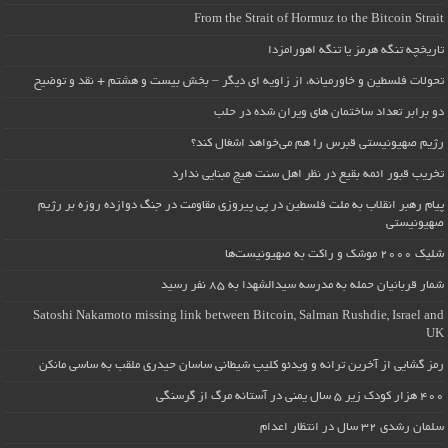
From the Strait of Hormuz to the Bitcoin Strait
تاریخچه تنگه هرمز یا تنگه اهورامزدا
تحولات فلسطین و خاورمیانه، از زاویه ای دیگر – بخش بیست و هشتم + نقد و توضیح
دو برابر تعداد ساختمان های ویران شده در حلب
رژیم صهیونیستی قبرس را هم می‌خواهد اشغال کند؟
تخریب قبور ائمه بقیع در نظر اهل سنت هیچ مبنایی ندارد
پیام رهبر انقلاب به ملت فلسطین در پی پیروزی مقاومت در جنگ دوازده روزه بر رژیم
صهیونیستی
شلیک ۲۰۰۰ موشک و راکت به صهیونیست‌ها
شمار قربانیان حمله به مدرسه سیدالشهدا به ۸۵ نفر رسید
Satoshi Nakamoto missing link between Bitcoin, Salman Rushdie, Israel and
UK
رمز گشایی از آخرین ترانه و ویدئو کلیپ شیطانی ساسان حیدری ملقب به ساسی مانکن
۴۰۰ هزار کودک زیر ۵ سال یمنی در آستانه مرگ از گرسنگی
سلمان رشدی ۳۲ سال در انتظار اعدام