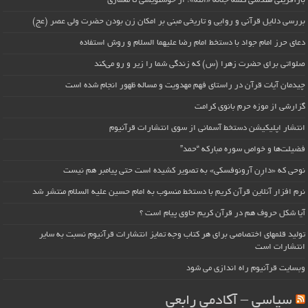
بازآفرینی هندسی کلمه جلاله «الله»؛ از خوشنویسی تا معماری
بررسی دلایل قرآنی و روایی و تاریخی مبنی بر امکان زن بودن حضرت ولی عصر (عج)
دعای حرز امام جواد با دستخط امام رضا علیهما السلام و روش استفاده
صلواتی برای حضرت زهرا (س) که زندگی شما را زیر و رو می‌کند
چیدمان آیات قرآن در راستای فهم مهدویت و مساله ظهور انجام شده است
گزارشی از موزه حرم بانوی کرامت
انتشار اپلیکیشن دستخط آسمانی از سوی انتشارات قرآنیوم
فضیلت‌ها و خواص سوره مبارکه “حمد”
نوحی که «دارِن آرونوفسکی» به تصویر کشیده است حتی پیامبر هم نیست
نرم افزار آنلاین قرآن کریم با دستخط منسوب به امام حسین علیه السلام منتشر شد
آیا شکل حروف هم در قرآن کریم حاوی پیام است ؟
تولید قلمهای اختصاصی برای هر کتاب وجه تمایز انتشارات قرآنیوم نسبت به سایر
انتشارات است
وبسایت قرآنیوم راه اندازی می شود
سیاسی – آکادمی رابعی