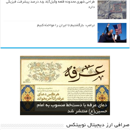
طراحی شهری محدوده قلعه وکیل‌آباد ۸۵ درصد پیشرفت فیزیکی
دارد
ترامپ: بازگشتیم تا ایران را مواخذه کنیم
کسب مقام دوم بخش هنرهای مفهومی در
نسخه های بازآفرینی قرآن منسوب به ائمه
The Geometric Reinterpretation of the
دعای عرفه با دست‌خط منسوب به امام
اطهار در کتابخانه دیجیتال آستان قدس
نخستین جشنواره معلمان هنرمند کشور
کسب عنوان دوم جشنواره معلمان هنرمند
Divine Name “Allah”: From Calligraphy
to Architecture
توسط حمید رابعی
رضوی بارگزاری شد
حسین(ع) منتشر شد
ایران توسط حمید رابعی
صرافی ارز دیجیتال نوبیتکس