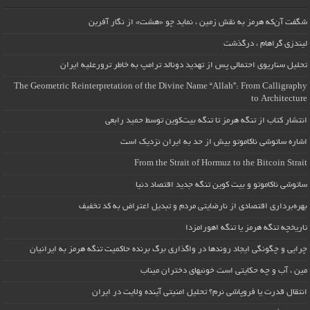
شگفت آن‌که هرمز به نقش زمین ، نماید چو «هشت» از نگار آفرین
لیندزی گراهام ، درگذشت
تحلیل سناریوی احتمالی پس از تهدید دونالد ترامپ به خاطر ترورعلیه ایران
The Geometric Reinterpretation of the Divine Name “Allah”: From Calligraphy
to Architecture
انتشار کتاب از تنگه هرمز تا تنگه بیت‌کوین توسط حمید رابعی
اشاره ساتوشی ناکاموتو بیش از حد به ایران نزدیک است
From the Strait of Hormuz to the Bitcoin Strait
ساتوشی ناکاموتو و بیت کوین تنگه جدید اقتصاد دنیا
بهره‌برداری اقتصادی از نارضایتی مردم و تبدیل اعتراض به کد تخفیف
تاریخچه تنگه هرمز یا تنگه اهورامزدا
چرایی و چگونگی ایجاد روندها در واگذاری برگ برنده حاکمیت تنگه هرمز به ایرانیان
مین ، آب و چه حکایتی است خونبهای دختران میناب
انتقال قدرت یا فروپاشی نرم؟ تحلیل امنیتی آینده ولایت در ایران