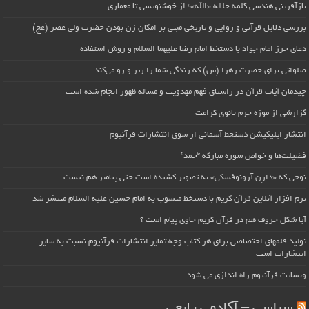
بازآفرینی هندسی کلمه جلاله «الله»؛ از خوشنویسی تا معماری
بررسی دلایل قرآنی و روایی و تاریخی مبنی بر امکان زن بودن حضرت ولی عصر (عج)
دعای حرز امام جواد با دستخط امام رضا علیهما السلام و روش استفاده
صلواتی برای حضرت زهرا (س) که زندگی شما را زیر و رو می‌کند
چیدمان آیات قرآن در راستای فهم مهدویت و مساله ظهور انجام شده است
گزارشی از موزه حرم بانوی کرامت
انتشار اپلیکیشن دستخط آسمانی از سوی انتشارات قرآنیوم
فضیلت‌ها و خواص سوره مبارکه “حمد”
نوحی که «دارِن آرونوفسکی» به تصویر کشیده است حتی پیامبر هم نیست
نرم افزار آنلاین قرآن کریم با دستخط منسوب به امام حسین علیه السلام منتشر شد
آیا شکل حروف هم در قرآن کریم حاوی پیام است ؟
تولید قلمهای اختصاصی برای هر کتاب وجه تمایز انتشارات قرآنیوم نسبت به سایر
انتشارات است
وبسایت قرآنیوم راه اندازی می شود
سیاسی – آکادمی رابعی