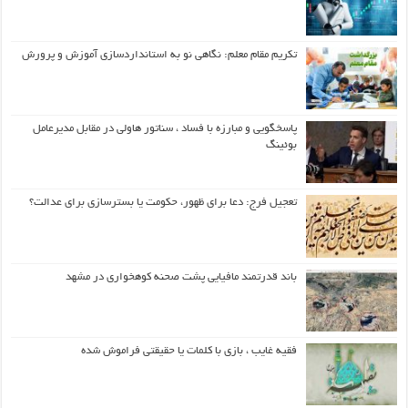
تکریم مقام معلم: نگاهی نو به استانداردسازی آموزش و پرورش
پاسخگویی و مبارزه با فساد ، سناتور هاولی در مقابل مدیرعامل
بوئینگ
تعجیل فرج: دعا برای ظهور، حکومت یا بسترسازی برای عدالت؟
باند قدرتمند مافیایی پشت صحنه کوهخواری در مشهد
فقیه غایب ، بازی با کلمات یا حقیقتی فراموش شده