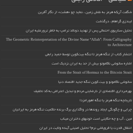
شگفت آن‌که هرمز به نقش زمین ، نماید چو «هشت» از نگار آفرین
لیندزی گراهام ، درگذشت
تحلیل سناریوی احتمالی پس از تهدید دونالد ترامپ به خاطر ترورعلیه ایران
The Geometric Reinterpretation of the Divine Name “Allah”: From Calligraphy
to Architecture
انتشار کتاب از تنگه هرمز تا تنگه بیت‌کوین توسط حمید رابعی
اشاره ساتوشی ناکاموتو بیش از حد به ایران نزدیک است
From the Strait of Hormuz to the Bitcoin Strait
ساتوشی ناکاموتو و بیت کوین تنگه جدید اقتصاد دنیا
بهره‌برداری اقتصادی از نارضایتی مردم و تبدیل اعتراض به کد تخفیف
تاریخچه تنگه هرمز یا تنگه اهورامزدا
چرایی و چگونگی ایجاد روندها در واگذاری برگ برنده حاکمیت تنگه هرمز به ایرانیان
مین ، آب و چه حکایتی است خونبهای دختران میناب
انتقال قدرت یا فروپاشی نرم؟ تحلیل امنیتی آینده ولایت در ایران