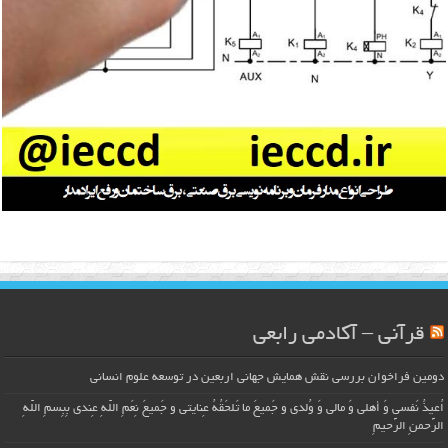
قرآنی – آکادمی رابعی
دومین فراخوان بررسی نقش همایش جهانی اربعین در توسعه علوم انسانی
اُعیذُ نَفسی وَ أهلی وَ مالی وَ وُلدی و جَمیعَ ما تَلحَقُهُ عِنایتی و جَمیعَ نِعَمِ اللّهِ عِندی بِبِسمِ اللّهِ
الرَّحمنِ الرَّحیمِ