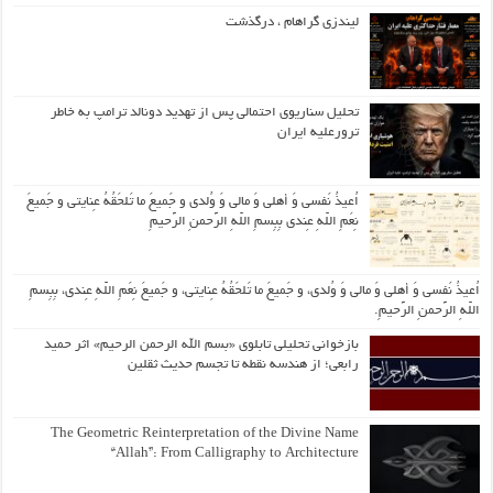
لیندزی گراهام ، درگذشت
تحلیل سناریوی احتمالی پس از تهدید دونالد ترامپ به خاطر
ترورعلیه ایران
اُعیذُ نَفسی وَ أهلی وَ مالی وَ وُلدی و جَمیعَ ما تَلحَقُهُ عِنایتی و جَمیعَ
نِعَمِ اللّهِ عِندی بِبِسمِ اللّهِ الرَّحمنِ الرَّحیمِ
اُعیذُ نَفسی وَ أهلی وَ مالی وَ وُلدی، و جَمیعَ ما تَلحَقُهُ عِنایتی، و جَمیعَ نِعَمِ اللّهِ عِندی، بِبِسمِ
اللّهِ الرَّحمنِ الرَّحیمِ.
بازخوانی تحلیلی تابلوی «بسم الله الرحمن الرحیم» اثر حمید
رابعی؛ از هندسه نقطه تا تجسم حدیث ثقلین
The Geometric Reinterpretation of the Divine Name
“Allah”: From Calligraphy to Architecture