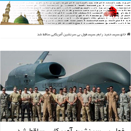
خانه
سپس
حمید رابعی
سپس
غول بی سرنشین آمریکایی ساقط شد