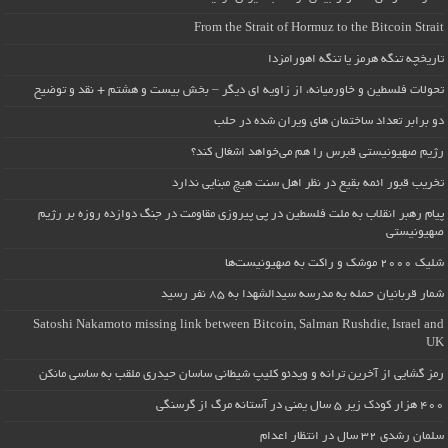
From the Strait of Hormuz to the Bitcoin Strait
تاریخچه تنگه هرمز یا تنگه اهورامزدا
تحولات فلسطین و خاورمیانه، از زاویه ای دیگر – بخش بیست و هشتم + نقد و توضیح
دو برابر تعداد ساختمان های ویران شده در حلب
رژیم صهیونیستی قبرس را هم می‌خواهد اشغال کند؟
تخریب قبور ائمه بقیع در نظر اهل سنت هیچ مبنایی ندارد
پیام رهبر انقلاب به ملت فلسطین در پی پیروزی مقاومت در جنگ دوازده روزه بر رژیم
صهیونیستی
شلیک ۲۰۰۰ موشک و راکت به صهیونیست‌ها
شمار قربانیان حمله به مدرسه سیدالشهدا به ۸۵ نفر رسید
Satoshi Nakamoto missing link between Bitcoin, Salman Rushdie, Israel and
UK
رمز گشایی از آخرین ترانه و ویدئو کلیپ شیطانی ساسان حیدری ملقب به ساسی مانکن
۴۰۰ هزار کودک زیر ۵ سال یمنی در آستانه مرگ از گرسنگی
سلمان رشدی ۳۲ سال در انتظار اعدام