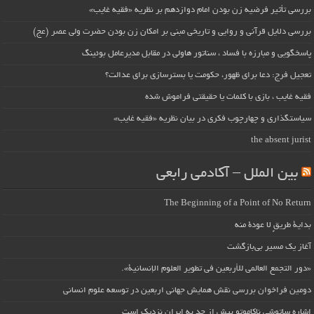
بررسی تأثیر فرضیه زن بودن امام دوازدهم بر نظریه «فقیه غایب»
بررسی دلایل قرآنی و روایی و تاریخی مبنی بر امکان زن بودن حضرت ولی عصر (عج)
پاسخگویی و مبارزه با فساد ، سناتور هاولی در مقابل مدیرعامل بوئینگ
تعجیل فرج: دعا برای ظهور، حکومت یا بسترسازی برای عدالت؟
فقیه غایب ، بازی با کلمات یا حقیقتی فراموش شده
سیاستگذاری و چهارچوب فکری در بیان نظریه «فقیه غایب»
the absent jurist
بین الملل – آکادمی رابعی
The Beginning of a Point of No Return
بداية طريقٍ لا عودة منه
آغاز یک مسیر بی‌بازگشت
«دور التجمع العالمي للأربعين في تطوير العلوم الإنسانية».
دومین فراخوان بررسی نقش همایش جهانی اربعین در توسعه علوم انسانی
اشاره ساتوشی ناکاموتو بیش از حد به ایران نزدیک است