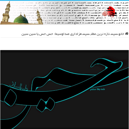
خانه
سپس
تازه ترین مطلب
سپس
عزاداری صداوسیما: حس حس یا سین سین