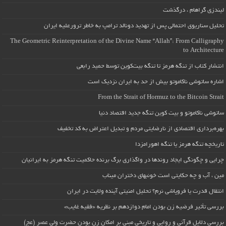
لیندزی گراهام ، درگذشت
تحلیل سناریوی احتمالی پس از تهدید دونالد ترامپ به خاطر ترورعلیه ایران
The Geometric Reinterpretation of the Divine Name “Allah”: From Calligraphy
to Architecture
انتشار کتاب از تنگه هرمز تا تنگه بیت‌کوین توسط حمید رابعی
اشاره ساتوشی ناکاموتو بیش از حد به ایران نزدیک است
From the Strait of Hormuz to the Bitcoin Strait
ساتوشی ناکاموتو و بیت کوین تنگه جدید اقتصاد دنیا
بهره‌برداری اقتصادی از نارضایتی مردم و تبدیل اعتراض به کد تخفیف
تاریخچه تنگه هرمز یا تنگه اهورامزدا
چرایی و چگونگی ایجاد روندها در واگذاری برگ برنده حاکمیت تنگه هرمز به ایرانیان
مین ، آب و چه حکایتی است خونبهای دختران میناب
انتقال قدرت یا فروپاشی نرم؟ تحلیل امنیتی آینده ولایت در ایران
بررسی تأثیر فرضیه زن بودن امام دوازدهم بر نظریه «فقیه غایب»
بررسی دلایل قرآنی و روایی و تاریخی مبنی بر امکان زن بودن حضرت ولی عصر (عج)