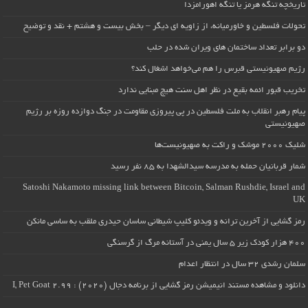
تاریخچه تنگه هرمز یا تنگه اهورامزدا
تحولات فلسطین و خاورمیانه، از زاویه ای دیگر – بخش بیست و هشتم + نقد و توضیح
دو برابر تعداد ساختمان های ویران شده در حلب
رژیم صهیونیستی قبرس را هم می‌خواهد اشغال کند؟
تخریب قبور ائمه بقیع در نظر اهل سنت هیچ مبنایی ندارد
پیام رهبر انقلاب به ملت فلسطین در پی پیروزی مقاومت در جنگ دوازده روزه بر رژیم
صهیونیستی
شلیک ۲۰۰۰ موشک و راکت به صهیونیست‌ها
شمار قربانیان حمله به مدرسه سیدالشهدا به ۸۵ نفر رسید
Satoshi Nakamoto missing link between Bitcoin, Salman Rushdie, Israel and
UK
رمز گشایی از آخرین ترانه و ویدئو کلیپ شیطانی ساسان حیدری ملقب به ساسی مانکن
۴۰۰ هزار کودک زیر ۵ سال یمنی در آستانه مرگ از گرسنگی
سلمان رشدی ۳۲ سال در انتظار اعدام
دانلود و مشاهده مستند انیمیشن رمز گشایی از برنامه دجال (۲۰۲۰) : I, Pet Goat 2.99