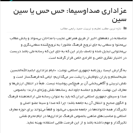
عزاداری صداوسیما: حس حس یا سین
سین
تازه ترین مطلب
,
تعلیم و تربیت
,
حمید رابعی
,
مطالب
متاسفانه در دهه‌های اخیر از طریق همراهی عجیب با مداحان بی‌سواد و پخش مطالب
بی‌محتوا و سطحی به جای ترویج فرهنگ عاشورا به ترویج‌کننده سطحی‌نگری و
بی‌محتوایی تبدیل شده و تاسف بارتر این که به جای این که رسانه ملی باشد دربست
در اختیار تفکری خاص و افرادی خاص قرار گرفته است.
به گزارش ایسنا، روزنامه جمهوری اسلامی نوشت:‌ «ایام عزاداری اباعبدالله‌الحسین
علیه‌السلام و یاران باوفایش را پشت‌ سر می‌گذاریم؛ ایامی که فرهنگ‌ساز است و
نقش تربیتی و آگاهی‌بخشی آن بر هیچ‌کس پوشیده نیست. طبعاً در انتقال ارزش‌ها و
معارف این نهضت عظیم و حماسه جاودانه، رسانه‌ها نقش ویژه‌ای دارند؛ بخصوص
صدا و سیمای جمهوری اسلامی ایران که باید به عنوان رسانه ملی ارائه‌دهنده فرهنگ
و الگوی صحیح و انتقال آن به جامعه باشد؛ چرا که صدا و سیما عضو اصلی و
تاثیرگذار همه خانواده‌ها در جامعه محسوب می‌شود و قطعاً می‌تواند برای حوزه معارف
اسلامی و مناسبت‌های مذهبی بخصوص فرهنگ عزاداری‌ها در ایام محرم نقشی
تاثیرگذار و مهم داشته باشد و از این فرصت طلایی استفاده بهینه نماید.