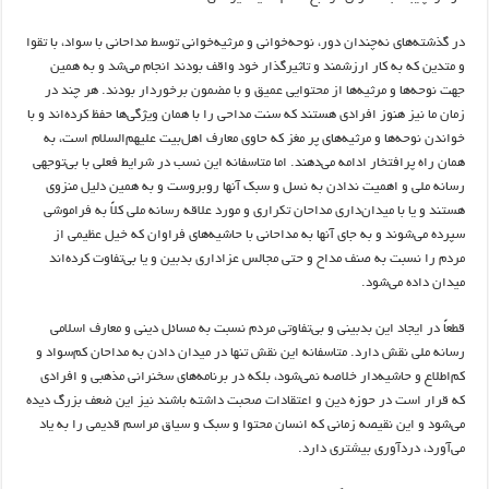
در گذشته‌های نه‌چندان دور، نوحه‌خوانی و مرثیه‌خوانی توسط مداحانی با سواد، با تقوا
و متدین که به کار ارزشمند و تاثیرگذار خود واقف بودند انجام می‌شد و به همین
جهت نوحه‌ها و مرثیه‌ها از محتوایی عمیق و با مضمون برخوردار بودند. هر چند در
زمان ما نیز هنوز افرادی هستند که سنت مداحی را با همان ویژگی‌ها حفظ کرده‌اند و با
خواندن نوحه‌ها و مرثیه‌های پر مغز که حاوی معارف اهل‌بیت علیهم‌السلام است، به
همان راه پرافتخار ادامه می‌دهند. اما متاسفانه این نسب در شرایط فعلی با بی‌توجهی
رسانه ملی و اهمیت ندادن به نسل و سبک آنها روبروست و به همین دلیل منزوی
هستند و یا با میدان‌داری مداحان تکراری و مورد علاقه رسانه ملی کلاً به فراموشی
سپرده می‌شوند و به جای آنها به مداحانی با حاشیه‌های فراوان که خیل عظیمی از
مردم را نسبت به صنف مداح و حتی مجالس عزاداری بدبین و یا بی‌تفاوت کرده‌اند
میدان داده می‌شود.
قطعاً در ایجاد این بدبینی و بی‌تفاوتی مردم نسبت به مسائل دینی و معارف اسلامی
رسانه ملی نقش دارد. متاسفانه این نقش تنها در میدان دادن به مداحان کم‌سواد و
کم‌اطلاع و حاشیه‌دار خلاصه نمی‌شود، بلکه در برنامه‌های سخنرانی مذهبی و افرادی
که قرار است در حوزه دین و اعتقادات صحبت داشته باشند نیز این ضعف بزرگ دیده
می‌شود و این نقیصه زمانی که انسان محتوا و سبک و سیاق مراسم قدیمی را به یاد
می‌آورد، دردآوری بیشتری دارد.