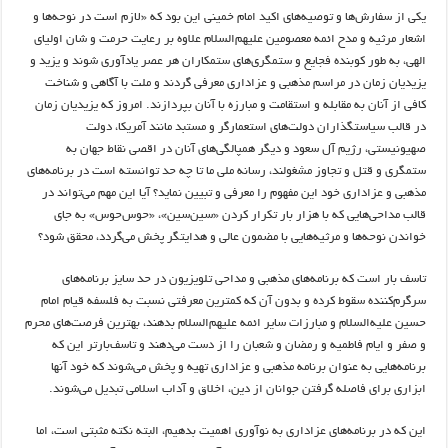
یکی از سفارش‌ها و توصیه‌های اکید امام خمینی این بود که «لازم است در نوحه‌ها و
اشعار مرثیه و مدح ائمه معصومین علیهم‌السلام علاوه بر رعایت حرمت و شان اولیای
الهی، به طور کوبنده فجایع و ستمگری‌های ستمکاران هر عصر یادآوری شوند و یزید و
یزیدیان زمان در مراسم مذهبی و عزاداری معرفی گردند و ملت با آگاهی و شناخت
کافی از آنان به مقابله و استقامت و مبارزه با آنان بپردازند. امروز که یزیدیان زمان
در قالب سیاستگذاران دولت‌های استعمارگر و مستبد مانند آمریکا، دولت
صهیونیستی، رژیم آل‌ سعود و دیگر همپالگی‌های آنان در اقصی نقاط جهان به
ستمگری و قتل و تجاوز مشغولند، رسانه ملی ما تا چه حد توانسته است در برنامه‌های
مذهبی و عزاداری خود این مفهوم را معرفی و تبیین نماید؟ آیا این مهم می‌تواند در
قالب مداحی‌هایی که با هزار بار تکرار کردن «سین‌سین»، «حوس‌حوس» به جای
خواندن نوحه‌ها و مرثیه‌هایی با مضمون عالی و هدایتگر پخش می‌گردد، محقق شود؟
تاسف‌ بار است که برنامه‌های مذهبی و مداحی تلویزیون در حد سایز برنامه‌های
سرگرم‌کننده سقوط کرده و بدون آن که کمترین معرفتی نسبت به فلسفه قیام امام
حسین علیه‌السلام و مبارزات سایر ائمه علیهم‌السلام بدهند، بهترین فرصت‌های محرم
و صفر و ایام فاطمیه و رمضان و شعبان را از دست می‌دهند و تاسف‌بارتر این که
برنامه‌هایی به عنوان برنامه مذهبی و عزاداری تهیه و پخش می‌شوند که خود آنها
ابزاری برای فاصله گرفتن جوانان از دین، اخلاق و آداب اسلامی تبدیل می‌شوند.
این که در برنامه‌های عزاداری به نوآوری اهمیت بدهیم، البته نکته مثبتی است، اما