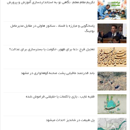
تکریم مقام معلم: نگاهی نو به استانداردسازی آموزش و پرورش
پاسخگویی و مبارزه با فساد ، سناتور هاولی در مقابل مدیرعامل
بوئینگ
تعجیل فرج: دعا برای ظهور، حکومت یا بسترسازی برای عدالت؟
باند قدرتمند مافیایی پشت صحنه کوهخواری در مشهد
فقیه غایب ، بازی با کلمات یا حقیقتی فراموش شده
پل طبیعت در شاندیز احداث میشود