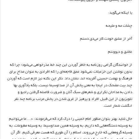
یا اینکه می‌گوید:
چشات مه و ملیحه
آخر از عشق خودت کار می‌دی دستم
عاشق و دیوونتم
از خوانندگان گرامی روزنامه به‌ خاطر آوردن این چند خط عذرخواهی می‌شود؛ چرا که
بدون نوشتن این خزعبلات نمی‌شود عمق فاجعه‌ای را که افرادی به عنوان مداح برای
فرهنگ و نهضت حسینی آفریده اند، نشان داد. ذکر این نکته نیز لازم است که آوردن
چند بیت مضحک در اینجا به معنی پخش آن از صداوسیما نیست، بلکه یادآوری بها
دادن به مداحان تکراری و شعرهای سبک آنان و ضرورت فاصله‌ گرفتن رادیو و
تلویزیون از این قبیل افراد و پرهیز از غرق شدن در پخش مرتب برنامه چند نفر
انگشت شمار است.
حال شاید بهتر بتوان منظور امام‌ خمینی را درک کرد که می‌فرمودند: «… ما می‌توانیم
به وسیله دستگاه‌هایی که داریم، به وسیله همین صداوسیما، به وسیله مطبوعات، به
وسیله گروه‌هایی که خارج می‌روند، اسلام را آن طوری که هست معرفی کنیم. اگر آن