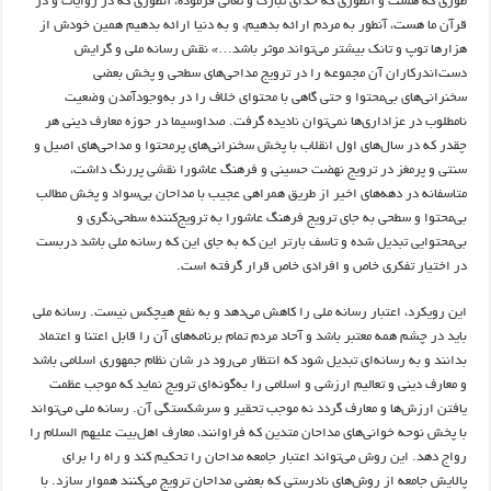
طوری که هست و آنطوری که خدای تبارک و تعالی فرموده، آنطوری که در روایات و در
قرآن ما هست، آنطور به مردم ارائه بدهیم، و به دنیا ارائه بدهیم همین خودش از
هزارها توپ و تانک بیشتر می‌تواند موثر باشد…» نقش رسانه ملی و گرایش
دست‌اندرکاران آن مجموعه را در ترویج مداحی‌های سطحی و پخش بعضی
سخنرانی‌های بی‌محتوا و حتی گاهی با محتوای خلاف را در به‌وجودآمدن وضعیت
نامطلوب در عزاداری‌ها نمی‌توان نادیده گرفت. صداوسیما در حوزه معارف دینی هر
چقدر که در سال‌های اول انقلاب با پخش سخنرانی‌های پرمحتوا و مداحی‌های اصیل و
سنتی و پرمغز در ترویج نهضت حسینی و فرهنگ عاشورا نقشی پررنگ داشت،
متاسفانه در دهه‌های اخیر از طریق همراهی عجیب با مداحان بی‌سواد و پخش مطالب
بی‌محتوا و سطحی به جای ترویج فرهنگ عاشورا به ترویج‌کننده سطحی‌نگری و
بی‌محتوایی تبدیل شده و تاسف بارتر این که به جای این که رسانه ملی باشد دربست
در اختیار تفکری خاص و افرادی خاص قرار گرفته است.
این رویکرد، اعتبار رسانه ملی را کاهش می‌دهد و به نفع هیچکس نیست. رسانه ملی
باید در چشم همه معتبر باشد و آحاد مردم تمام برنامه‌های آن را قابل اعتنا و اعتماد
بدانند و به رسانه‌ای تبدیل شود که انتظار می‌رود در شان نظام جمهوری اسلامی باشد
و معارف دینی و تعالیم ارزشی و اسلامی را به‌گونه‌ای ترویج نماید که موجب عظمت
یافتن ارزش‌ها و معارف گردد نه‌ موجب تحقیر و سرشکستگی آن. رسانه ملی می‌تواند
با پخش نوحه خوانی‌های مداحان متدین که فراوانند، معارف اهل‌بیت علیهم السلام را
رواج دهد. این روش می‌تواند اعتبار جامعه مداحان را تحکیم کند و راه را برای
پالایش جامعه از روش‌های نادرستی که بعضی مداحان ترویج می‌کنند هموار سازد. با