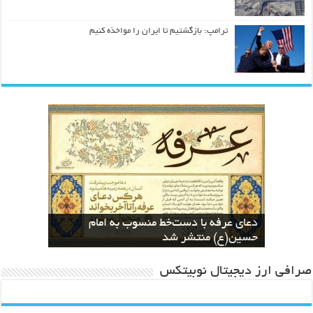
ترامپ: بازگشتیم تا ایران را مواخذه کنیم
کسب مقام دوم بخش هنرهای مفهومی در
نسخه های بازآفرینی قرآن منسوب به ائمه
The Geometric Reinterpretation of the
دعای عرفه با دست‌خط منسوب به امام
اطهار در کتابخانه دیجیتال آستان قدس
نخستین جشنواره معلمان هنرمند کشور
کسب عنوان دوم جشنواره معلمان هنرمند
Divine Name “Allah”: From Calligraphy
to Architecture
توسط حمید رابعی
رضوی بارگزاری شد
حسین(ع) منتشر شد
ایران توسط حمید رابعی
صرافی ارز دیجیتال نوبیتکس