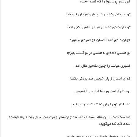
این شعر پرمحتوا را که گفته است:
تو سر دادی که سر در پیش نامردان فرو ناید
تو جان دادی که جان هر دو عالم را کنی احیاء
جوان دادی که تا انسان جوانمردی بیاموزد
تو هستی داده‌ای تا هستی از تو گشت پابرجا
اسیری عیالت را چنین تفسیر عقل آمد
که‌ای انسان ز پای خویش بند بردگی بگشا
بود نام گرامت ورد ما اما بسی افسوس
که افکار تو را وارونه شد تفسیر سر تا پا
مقایسه کنید با این مطلب سخیف که به عنوان شعر و مرثیه در برخی مداحی‌ها خوانده
شده، آنجا که می‌گوید:
«قربون چشمای شهلات و ابروی پیوسته‌ات»