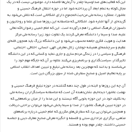
این که فعالیت‌های صداوسیما چقدر با آرمان‌ها فاصله دارد، موضوعی نیست که در یک
مجال کوتاه به تمام ابعاد آن پرداخته شود اما در حوزه انتقال فرهنگ حسینی و
عاشورا، عملکرد رسانه‌ ملی من‌حیث‌المجموع دارای اشکالاتی است که تلاش می‌شود به
گزیده‌ای از آنها اشاره شود، اشکالاتی که متاسفانه این روزها صدای علما و روحانیون و
دلسوزان فرهنگ اسلامی را هم درآورده است. این که امام خمینی رضوان‌الله تعالی
علیه، صدا و سیما را دانشگاه معرفی کردند یک تفاوت نبود زیرا رسانه ملی مرکز
هدایت و هویت فکری جامعه محسوب می‌شود و این دانشگاه بزرگ باید همچون قله‌ای
عظیم و سرچشمه‌ای همیشه جوشان، زلال معارض الهی، انسانی، اخلاقی، اجتماعی،
فرهنگی و سیاسی را در زندگی مردم ساری و جاری نماید و کسانی که در این دانشگاه
تاثیرگذار، سیاست‌گذاری و برنامه‌ریزی می‌کنند علاوه بر آن که جایگاه مهم خود را
می‌شناسند و بدانند که مهم‌ترین بعد رسانه ملی تبلیغ و تبیین اهداف انقلاب اسلامی
بر پایه تعالیم اصیل و صحیح سفارش شده از سوی بزرگان دین است.
آن چه این روزها و البته در طول چند دهه گذشته در حوزه تبلیغ فرهنگ حسینی و
نهضت عاشورا دیده‌ایم، نشان‌دهنده آن است که متاسفانه سیاستگزاران رسانه ملی
به تکلیف خود در این حوزه بخوبی آگاه نیستند و این مدعا را از میان برنامه‌هایی که
در حوزه تبیین فرهنگ عاشورا از صدا و سیما پخش می‌شود می‌توان براحتی دریافت
و همچنین می‌توان پی برد که سفارش‌های مکرری که امام خمینی درباره برنامه‌های
مذهبی، برگزاری عزاداری سنتی و فلسفه و انگیزه معرفی صحیح معارف دینی و حماسه
حسینی داشتند، چقدر مهم بوده و هستند.