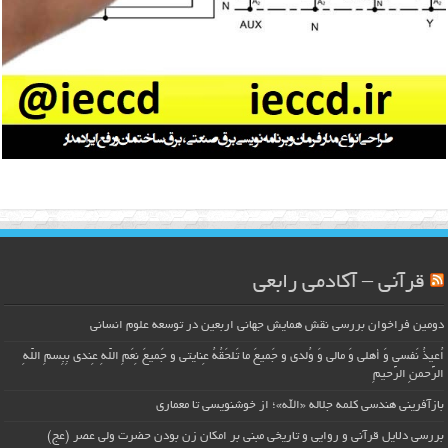
قرآنی – آکادمی رابعی
دومین فراخوان بررسی نقش همایش جهانی اربعین در توسعه علوم انسانی
اُعیذُ نَفسی وَ أهلی وَ مالی وَ وُلدی و جَمیعَ ما تَلحَقُهُ عِنایتی و جَمیعَ نِعَمِ اللّهِ عِندی بِبِسمِ اللّهِ
الرَّحمنِ الرَّحیمِ
بازآفرینی هندسی کلمه جلاله «الله»؛ از خوشنویسی تا معماری
بررسی دلایل قرآنی و روایی و تاریخی مبنی بر امکان زن بودن حضرت ولی عصر (عج)