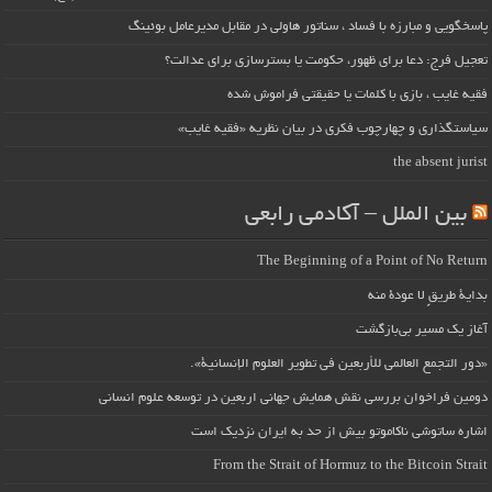
پاسخگویی و مبارزه با فساد ، سناتور هاولی در مقابل مدیرعامل بوئینگ
تعجیل فرج: دعا برای ظهور، حکومت یا بسترسازی برای عدالت؟
فقیه غایب ، بازی با کلمات یا حقیقتی فراموش شده
سیاستگذاری و چهارچوب فکری در بیان نظریه «فقیه غایب»
the absent jurist
بین الملل – آکادمی رابعی
The Beginning of a Point of No Return
بداية طريقٍ لا عودة منه
آغاز یک مسیر بی‌بازگشت
«دور التجمع العالمي للأربعين في تطوير العلوم الإنسانية».
دومین فراخوان بررسی نقش همایش جهانی اربعین در توسعه علوم انسانی
اشاره ساتوشی ناکاموتو بیش از حد به ایران نزدیک است
From the Strait of Hormuz to the Bitcoin Strait