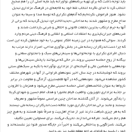
باید توجه داشت که برای تهیه برنامه‌های نوآورانه باید مایه اصلی آن را هم صحیح
انتخاب کرد تا خدای ناکرده انتخاب غلط خود به فاجعه‌ای در فرهنگ عزاداری تبدیل
نشود. هنوز فراموش نکرده‌ایم که آدم‌های تکراری که توسط صدا و سیما به عنوان
مداح مطرح و مشهور شدند به مداحانی «جدیدالاختراع» تبدیل گردیدند که برخی از
آنها به جرم ارتکاب بدترین تخلفات قانونی و اخلاقی و شرعی بازداشت شدند و
ضربه‌های جبران‌ناپذیری به اعتقادات اسلامی و انقلابی و فرهنگ دینی مردم وارد
کردند. سوالی که همواره در این زمینه افکار عمومی را به خود مشغول کرده این است
که چرا دست‌اندرکاران رسانه ملی در بخش نوآوری مداحی، اصرار دارند مرتب به
دنبال افرادی تکراری با نوحه‌خوانی‌ها و سینه‌زنی‌های سبک و با محتوای سطحی و
بیگانه از روح حماسه حسینی بروند، در حالی که می‌توانند با پخش سینه‌زنی‌ها و
نوحه‌هایی با مضامین عالی و آمیخته‌ای از عزاداری نوآورانه با تکیه بر سبک‌های سنتی
بروند که خوشبختانه در چند سال اخیر نمونه‌های فراوانی از آنها در شهرهای مختلف
کشور مشاهده می‌شود. نمونه‌هایی که در آنها ظلم‌ستیزی، آزادگی و مقاومت در برابر
نارواها به عنوان شاخصه‌های اصلی حماسه حسینی مطرح می‌شود و همزمان با افزودن
بر جاذبه عزاداری تلویزیون، واقعیت قیام عاشورا و هدف امام حسین و شهدای کربلا
را یادآور می‌شوند. از آنان گذشته، مداحان چنین مراسمی عموماً مشهور و معروف
نیستند و مانند برخی مداحان تکراری مورد علاقه دست‌اندرکاران رسانه ملی نیستند
که به هر چیزی شباهت دارند غیر از مداح اهل‌بیت و صرفاً نفوذ هستند و به هیچ‌ چیز
هم رحم نمی‌کنند. تفرقه‌ می‌اندازند، تحریک می‌کنند، برای مسئولین تعیین تکلیف
می‌کنند، ناسزاگویی و بداخلاقی می‌کنند و اخیراً در جایگاه صدور فتوا نیز نشسته‌اند و
خود را پایبند به فتاوای مراجع معظم تقلید نیز نمی‌دانند.