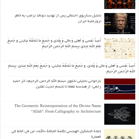
تحلیل سناریوی احتمالی پس از تهدید دونالد ترامپ به خاطر
ترورعلیه ایران
اُعیذُ نَفسی وَ أهلی وَ مالی وَ وُلدی و جَمیعَ ما تَلحَقُهُ عِنایتی و جَمیعَ
نِعَمِ اللّهِ عِندی بِبِسمِ اللّهِ الرَّحمنِ الرَّحیمِ
اُعیذُ نَفسی وَ أهلی وَ مالی وَ وُلدی، و جَمیعَ ما تَلحَقُهُ عِنایتی، و جَمیعَ نِعَمِ اللّهِ عِندی، بِبِسمِ
اللّهِ الرَّحمنِ الرَّحیمِ.
بازخوانی تحلیلی تابلوی «بسم الله الرحمن الرحیم» اثر حمید
رابعی؛ از هندسه نقطه تا تجسم حدیث ثقلین
The Geometric Reinterpretation of the Divine Name
“Allah”: From Calligraphy to Architecture
إعادة التشكيل الهندسي لكلمة الجلالة «الله»؛ من فن الخط إلى
العمارة