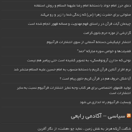
دعای حرز امام جواد با دستخط امام رضا علیهما السلام و روش استفاده
صلواتی برای حضرت زهرا (س) که زندگی شما را زیر و رو می‌کند
چیدمان آیات قرآن در راستای فهم مهدویت و مساله ظهور انجام شده است
گزارشی از موزه حرم بانوی کرامت
انتشار اپلیکیشن دستخط آسمانی از سوی انتشارات قرآنیوم
فضیلت‌ها و خواص سوره مبارکه “حمد”
نوحی که «دارِن آرونوفسکی» به تصویر کشیده است حتی پیامبر هم نیست
نرم افزار آنلاین قرآن کریم با دستخط منسوب به امام حسین علیه السلام منتشر شد
آیا شکل حروف هم در قرآن کریم حاوی پیام است ؟
تولید قلمهای اختصاصی برای هر کتاب وجه تمایز انتشارات قرآنیوم نسبت به سایر
انتشارات است
وبسایت قرآنیوم راه اندازی می شود
سیاسی – آکادمی رابعی
شگفت آن‌که هرمز به نقش زمین ، نماید چو «هشت» از نگار آفرین