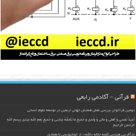
قرآنی – آکادمی رابعی
دومین فراخوان بررسی نقش همایش جهانی اربعین در توسعه علوم انسانی
اُعیذُ نَفسی وَ أهلی وَ مالی وَ وُلدی و جَمیعَ ما تَلحَقُهُ عِنایتی و جَمیعَ نِعَمِ اللّهِ عِندی بِبِسمِ اللّهِ
الرَّحمنِ الرَّحیمِ
بازآفرینی هندسی کلمه جلاله «الله»؛ از خوشنویسی تا معماری