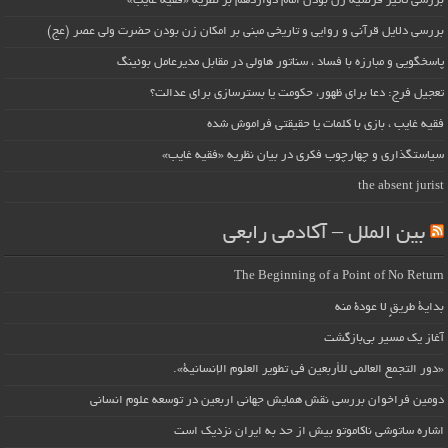
بررسی تأثیر فرضیه زن بودن امام دوازدهم بر نظریه «فقیه غایب»
بررسی دلایل قرآنی و روایی و تاریخی مبنی بر امکان زن بودن حضرت ولی عصر (عج)
پاسخگویی و مبارزه با فساد ، سناتور هاولی در مقابل مدیرعامل بوئینگ
تعجیل فرج: دعا برای ظهور، حکومت یا بسترسازی برای عدالت؟
فقیه غایب ، بازی با کلمات یا حقیقتی فراموش شده
سیاستگذاری و چهارچوب فکری در بیان نظریه «فقیه غایب»
the absent jurist
بین الملل – آکادمی رابعی
The Beginning of a Point of No Return
بداية طريقٍ لا عودة منه
آغاز یک مسیر بی‌بازگشت
«دور التجمع العالمي للأربعين في تطوير العلوم الإنسانية».
دومین فراخوان بررسی نقش همایش جهانی اربعین در توسعه علوم انسانی
اشاره ساتوشی ناکاموتو بیش از حد به ایران نزدیک است