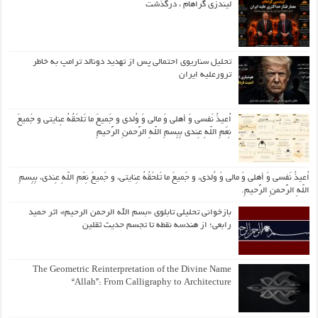
لیندزی گراهام ، درگذشت
تحلیل سناریوی احتمالی پس از تهدید دونالد ترامپ به خاطر
ترورعلیه ایران
اُعیذُ نَفسی وَ أهلی وَ مالی وَ وُلدی و جَمیعَ ما تَلحَقُهُ عِنایتی و جَمیعَ
نِعَمِ اللّهِ عِندی بِبِسمِ اللّهِ الرَّحمنِ الرَّحیمِ
اُعیذُ نَفسی وَ أهلی وَ مالی وَ وُلدی، و جَمیعَ ما تَلحَقُهُ عِنایتی، و جَمیعَ نِعَمِ اللّهِ عِندی، بِبِسمِ
اللّهِ الرَّحمنِ الرَّحیمِ.
بازخوانی تحلیلی تابلوی «بسم الله الرحمن الرحیم» اثر حمید
رابعی؛ از هندسه نقطه تا تجسم حدیث ثقلین
The Geometric Reinterpretation of the Divine Name
“Allah”: From Calligraphy to Architecture