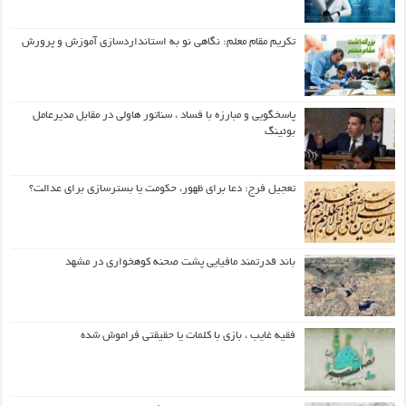
تکریم مقام معلم: نگاهی نو به استانداردسازی آموزش و پرورش
پاسخگویی و مبارزه با فساد ، سناتور هاولی در مقابل مدیرعامل
بوئینگ
تعجیل فرج: دعا برای ظهور، حکومت یا بسترسازی برای عدالت؟
باند قدرتمند مافیایی پشت صحنه کوهخواری در مشهد
فقیه غایب ، بازی با کلمات یا حقیقتی فراموش شده