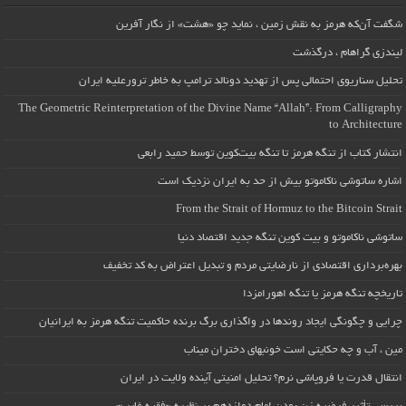
شگفت آن‌که هرمز به نقش زمین ، نماید چو «هشت» از نگار آفرین
لیندزی گراهام ، درگذشت
تحلیل سناریوی احتمالی پس از تهدید دونالد ترامپ به خاطر ترورعلیه ایران
The Geometric Reinterpretation of the Divine Name “Allah”: From Calligraphy
to Architecture
انتشار کتاب از تنگه هرمز تا تنگه بیت‌کوین توسط حمید رابعی
اشاره ساتوشی ناکاموتو بیش از حد به ایران نزدیک است
From the Strait of Hormuz to the Bitcoin Strait
ساتوشی ناکاموتو و بیت کوین تنگه جدید اقتصاد دنیا
بهره‌برداری اقتصادی از نارضایتی مردم و تبدیل اعتراض به کد تخفیف
تاریخچه تنگه هرمز یا تنگه اهورامزدا
چرایی و چگونگی ایجاد روندها در واگذاری برگ برنده حاکمیت تنگه هرمز به ایرانیان
مین ، آب و چه حکایتی است خونبهای دختران میناب
انتقال قدرت یا فروپاشی نرم؟ تحلیل امنیتی آینده ولایت در ایران