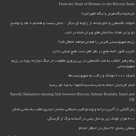
From the Strait of Hormuz to the Bitcoin Strait
تاریخچه تنگه هرمز یا تنگه اهورامزدا
تحولات فلسطین و خاورمیانه، از زاویه ای دیگر – بخش بیست و هشتم + نقد و توضیح
دو برابر تعداد ساختمان های ویران شده در حلب
رژیم صهیونیستی قبرس را هم می‌خواهد اشغال کند؟
تخریب قبور ائمه بقیع در نظر اهل سنت هیچ مبنایی ندارد
پیام رهبر انقلاب به ملت فلسطین در پی پیروزی مقاومت در جنگ دوازده روزه بر رژیم
صهیونیستی
شلیک ۲۰۰۰ موشک و راکت به صهیونیست‌ها
شمار قربانیان حمله به مدرسه سیدالشهدا به ۸۵ نفر رسید
Satoshi Nakamoto missing link between Bitcoin, Salman Rushdie, Israel and
UK
رمز گشایی از آخرین ترانه و ویدئو کلیپ شیطانی ساسان حیدری ملقب به ساسی مانکن
۴۰۰ هزار کودک زیر ۵ سال یمنی در آستانه مرگ از گرسنگی
سلمان رشدی ۳۲ سال در انتظار اعدام