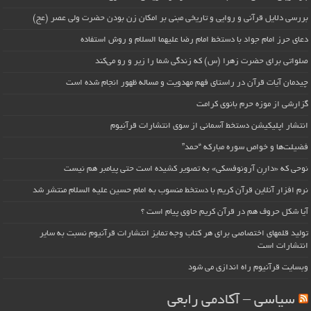
بررسی دلایل قرآنی و روایی و تاریخی مبنی بر امکان زن بودن حضرت ولی عصر (عج)
دعای حرز امام جواد با دستخط امام رضا علیهما السلام و روش استفاده
صلواتی برای حضرت زهرا (س) که زندگی شما را زیر و رو می‌کند
چیدمان آیات قرآن در راستای فهم مهدویت و مساله ظهور انجام شده است
گزارشی از موزه حرم بانوی کرامت
انتشار اپلیکیشن دستخط آسمانی از سوی انتشارات قرآنیوم
فضیلت‌ها و خواص سوره مبارکه “حمد”
نوحی که «دارِن آرونوفسکی» به تصویر کشیده است حتی پیامبر هم نیست
نرم افزار آنلاین قرآن کریم با دستخط منسوب به امام حسین علیه السلام منتشر شد
آیا شکل حروف هم در قرآن کریم حاوی پیام است ؟
تولید قلمهای اختصاصی برای هر کتاب وجه تمایز انتشارات قرآنیوم نسبت به سایر
انتشارات است
وبسایت قرآنیوم راه اندازی می شود
سیاسی – آکادمی رابعی