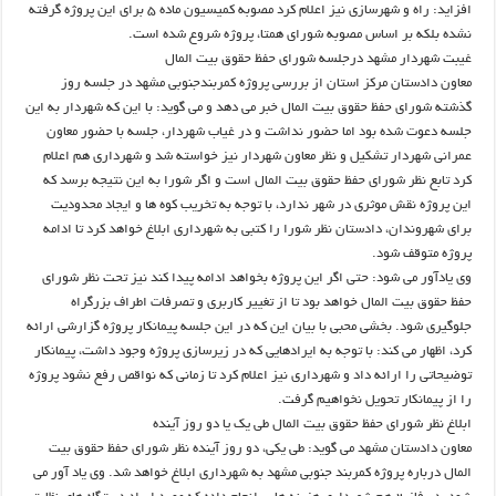
افزاید: راه و شهرسازی نیز اعلام کرد مصوبه کمیسیون ماده ۵ برای این پروژه گرفته
نشده بلکه بر اساس مصوبه شورای همتا، پروژه شروع شده است.
غیبت شهردار مشهد درجلسه شورای حفظ حقوق بیت المال
معاون دادستان مرکز استان از بررسی پروژه کمربندجنوبی مشهد در جلسه روز
گذشته شورای حفظ حقوق بیت المال خبر می دهد و می گوید: با این که شهردار به این
جلسه دعوت شده بود اما حضور نداشت و در غیاب شهردار، جلسه با حضور معاون
عمرانی شهردار تشکیل و نظر معاون شهردار نیز خواسته شد و شهرداری هم اعلام
کرد تابع نظر شورای حفظ حقوق بیت المال است و اگر شورا به این نتیجه برسد که
این پروژه نقش موثری در شهر ندارد، با توجه به تخریب کوه ها و ایجاد محدودیت
برای شهروندان، دادستان نظر شورا را کتبی به شهرداری ابلاغ خواهد کرد تا ادامه
پروژه متوقف شود.
وی یادآور می شود: حتی اگر این پروژه بخواهد ادامه پیدا کند نیز تحت نظر شورای
حفظ حقوق بیت المال خواهد بود تا از تغییر کاربری و تصرفات اطراف بزرگراه
جلوگیری شود. بخشی محبی با بیان این که در این جلسه پیمانکار پروژه گزارشی ارائه
کرد، اظهار می کند: با توجه به ایرادهایی که در زیرسازی پروژه وجود داشت، پیمانکار
توضیحاتی را ارائه داد و شهرداری نیز اعلام کرد تا زمانی که نواقص رفع نشود پروژه
را از پیمانکار تحویل نخواهیم گرفت.
ابلاغ نظر شورای حفظ حقوق بیت المال طی یک یا دو روز آینده
معاون دادستان مشهد می گوید: طی یکی، دو روز آینده نظر شورای حفظ حقوق بیت
المال درباره پروژه کمربند جنوبی مشهد به شهرداری ابلاغ خواهد شد. وی یاد آور می