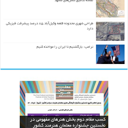
نقشه تدقیق گسل‌های مشهد
طراحی شهری محدوده قلعه وکیل‌آباد ۸۵ درصد پیشرفت فیزیکی
دارد
ترامپ: بازگشتیم تا ایران را مواخذه کنیم
کسب مقام دوم بخش هنرهای مفهومی در
نسخه های بازآفرینی قرآن منسوب به ائمه
The Geometric Reinterpretation of the
دعای عرفه با دست‌خط منسوب به امام
اطهار در کتابخانه دیجیتال آستان قدس
نخستین جشنواره معلمان هنرمند کشور
کسب عنوان دوم جشنواره معلمان هنرمند
Divine Name “Allah”: From Calligraphy