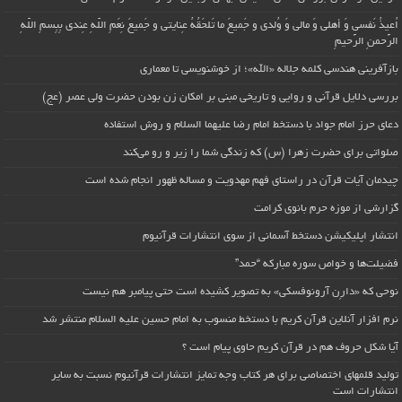
اُعیذُ نَفسی وَ أهلی وَ مالی وَ وُلدی و جَمیعَ ما تَلحَقُهُ عِنایتی و جَمیعَ نِعَمِ اللّهِ عِندی بِبِسمِ اللّهِ
الرَّحمنِ الرَّحیمِ
بازآفرینی هندسی کلمه جلاله «الله»؛ از خوشنویسی تا معماری
بررسی دلایل قرآنی و روایی و تاریخی مبنی بر امکان زن بودن حضرت ولی عصر (عج)
دعای حرز امام جواد با دستخط امام رضا علیهما السلام و روش استفاده
صلواتی برای حضرت زهرا (س) که زندگی شما را زیر و رو می‌کند
چیدمان آیات قرآن در راستای فهم مهدویت و مساله ظهور انجام شده است
گزارشی از موزه حرم بانوی کرامت
انتشار اپلیکیشن دستخط آسمانی از سوی انتشارات قرآنیوم
فضیلت‌ها و خواص سوره مبارکه “حمد”
نوحی که «دارِن آرونوفسکی» به تصویر کشیده است حتی پیامبر هم نیست
نرم افزار آنلاین قرآن کریم با دستخط منسوب به امام حسین علیه السلام منتشر شد
آیا شکل حروف هم در قرآن کریم حاوی پیام است ؟
تولید قلمهای اختصاصی برای هر کتاب وجه تمایز انتشارات قرآنیوم نسبت به سایر
انتشارات است