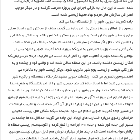
این که اکنون نیازی به مصوبه کمیسیون ماده ۵ نیست، گفت مصوبه لازم دریافت
شده است. با این حال به تازگی اجرای این پروژه سرعت گرفته و بار دیگر موجب
اعتراض سازمان های مردم نهاد محیط زیستی شده است.
جاده کمربند جنوبی، شهر را از تنفسگاه جدا می کند
موسوی از فعالان محیط زیستی در این باره می گوید: هدف از ساختن شهر، ایجاد محلی
برای زیستن شهروندان است و شهر برای زیستن باید امن باشد و سلامتی و شادابی
را تامین کند ، حال اگر ساخت و سازهایی داشته باشیم که برخلاف این هدف باشد،
پذیرفتنی نیست.وی با اعتراض به این که پروژه جاده کمربند جنوبی مشهد پس از
توقفی یک ساله دوباره فعالیت خود را آغاز کرده است، می افزاید: مردم درشرایطی که
امکان زیستن داشته باشند، در این منطقه ساکن شده اند و وقتی کوه و چشمه و به
طور کلی طبیعت و زیست بوم شهر تخریب شود، دیگر زیست شهر به مخاطره می
افتد.موسوی تصریح می کند: ارتفاعات جنوبی مشهد تفرجگاه ، تنفسگاه و باغچه شهر
محسوب می شود اما با ایجاد جاده کمربند جنوبی، شهر را از این تنفسگاه و باغچه جدا
کرده اند و مانند یک دیوار بین شهر و این بخش، جاده احداث کرده اند.وی با اشاره به
سوابق اجرای این پروژه یادآور می شود: اجرای این پروژه در دوره چهارم شورای شهر
متوقف شده بود اما در این دوره، دوباره اجرای آن آغاز شده است و تخریب ارتفاعات
در مسیر جاده کمربند جنوبی انجام می شود.نماینده شبکه تشکل های زیست محیطی
خراسان رضوی درباره خسارت های ایجاد این جاده می گوید: حداقل ده ها چشمه در
مسیر این جاده کور شده و جاده ۴۰ آبراهه را قطع کرده و اکوسیستم زیستی منطقه با
چالش مواجه شده است که با چند هزار میلیارد تومان هم قابل جبران نیست.موسوی
می افزاید: در شرایطی که هوای مشهد دچار آلودگی شدید است، ارتفاعات جنوبی