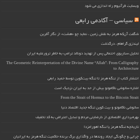
وبسایت قرآنیوم راه اندازی می شود
سیاسی – آکادمی رابعی
شگفت آن‌که هرمز به نقش زمین ، نماید چو «هشت» از نگار آفرین
لیندزی گراهام ، درگذشت
تحلیل سناریوی احتمالی پس از تهدید دونالد ترامپ به خاطر ترورعلیه ایران
The Geometric Reinterpretation of the Divine Name “Allah”: From Calligraphy
to Architecture
انتشار کتاب از تنگه هرمز تا تنگه بیت‌کوین توسط حمید رابعی
اشاره ساتوشی ناکاموتو بیش از حد به ایران نزدیک است
From the Strait of Hormuz to the Bitcoin Strait
ساتوشی ناکاموتو و بیت کوین تنگه جدید اقتصاد دنیا
بهره‌برداری اقتصادی از نارضایتی مردم و تبدیل اعتراض به کد تخفیف
تاریخچه تنگه هرمز یا تنگه اهورامزدا
چرایی و چگونگی ایجاد روندها در واگذاری برگ برنده حاکمیت تنگه هرمز به ایرانیان