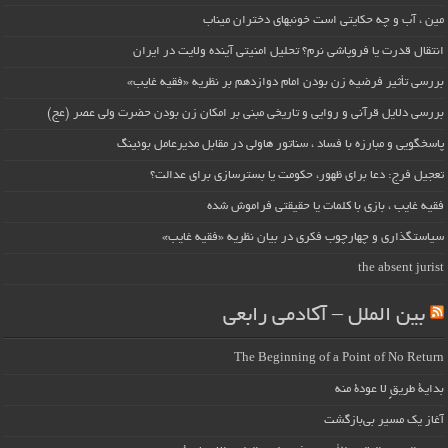
مین ، آب و چه حکایتی است خونبهای دختران میناب
انتقال قدرت یا فروپاشی نرم؟ تحلیل امنیتی آینده ولایت در ایران
بررسی تأثیر فرضیه زن بودن امام دوازدهم بر نظریه «فقیه غایب»
بررسی دلایل قرآنی و روایی و تاریخی مبنی بر امکان زن بودن حضرت ولی عصر (عج)
پاسخگویی و مبارزه با فساد ، سناتور هاولی در مقابل مدیرعامل بوئینگ
تعجیل فرج: دعا برای ظهور، حکومت یا بسترسازی برای عدالت؟
فقیه غایب ، بازی با کلمات یا حقیقتی فراموش شده
سیاستگذاری و چهارچوب فکری در بیان نظریه «فقیه غایب»
the absent jurist
بین الملل – آکادمی رابعی
The Beginning of a Point of No Return
بداية طريقٍ لا عودة منه
آغاز یک مسیر بی‌بازگشت