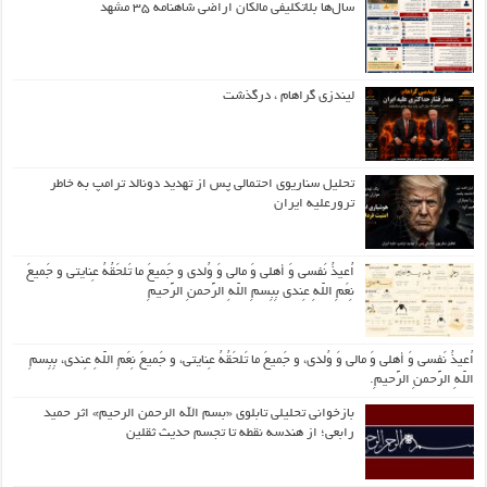
سال‌ها بلاتکلیفی مالکان اراضی شاهنامه ۳۵ مشهد
لیندزی گراهام ، درگذشت
تحلیل سناریوی احتمالی پس از تهدید دونالد ترامپ به خاطر
ترورعلیه ایران
اُعیذُ نَفسی وَ أهلی وَ مالی وَ وُلدی و جَمیعَ ما تَلحَقُهُ عِنایتی و جَمیعَ
نِعَمِ اللّهِ عِندی بِبِسمِ اللّهِ الرَّحمنِ الرَّحیمِ
اُعیذُ نَفسی وَ أهلی وَ مالی وَ وُلدی، و جَمیعَ ما تَلحَقُهُ عِنایتی، و جَمیعَ نِعَمِ اللّهِ عِندی، بِبِسمِ
اللّهِ الرَّحمنِ الرَّحیمِ.
بازخوانی تحلیلی تابلوی «بسم الله الرحمن الرحیم» اثر حمید
رابعی؛ از هندسه نقطه تا تجسم حدیث ثقلین