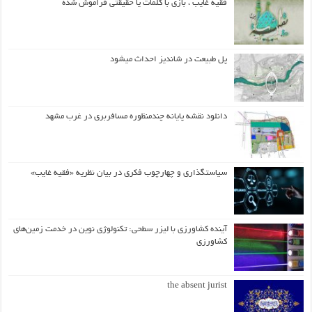
فقیه غایب ، بازی با کلمات یا حقیقتی فراموش شده
پل طبیعت در شاندیز احداث میشود
دانلود نقشه پایانه چندمنظوره مسافربری در غرب مشهد
سیاستگذاری و چهارچوب فکری در بیان نظریه «فقیه غایب»
آینده کشاورزی با لیزر سطحی: تکنولوژی نوین در خدمت زمین‌های
کشاورزی
the absent jurist