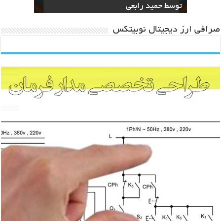
to Architecture
توسط حمید رابعی
رضوی بارگزاری شد
حسین(ع) منتشر شد
ایران توسط حمید رابعی
صرافی ارز دیجیتال نوبیتکس