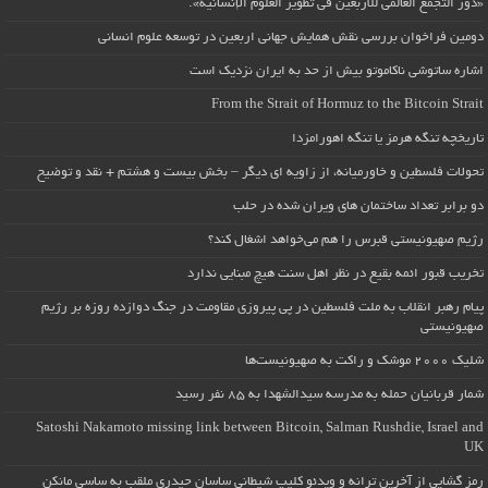
«دور التجمع العالمي للأربعين في تطوير العلوم الإنسانية».
دومین فراخوان بررسی نقش همایش جهانی اربعین در توسعه علوم انسانی
اشاره ساتوشی ناکاموتو بیش از حد به ایران نزدیک است
From the Strait of Hormuz to the Bitcoin Strait
تاریخچه تنگه هرمز یا تنگه اهورامزدا
تحولات فلسطین و خاورمیانه، از زاویه ای دیگر – بخش بیست و هشتم + نقد و توضیح
دو برابر تعداد ساختمان های ویران شده در حلب
رژیم صهیونیستی قبرس را هم می‌خواهد اشغال کند؟
تخریب قبور ائمه بقیع در نظر اهل سنت هیچ مبنایی ندارد
پیام رهبر انقلاب به ملت فلسطین در پی پیروزی مقاومت در جنگ دوازده روزه بر رژیم
صهیونیستی
شلیک ۲۰۰۰ موشک و راکت به صهیونیست‌ها
شمار قربانیان حمله به مدرسه سیدالشهدا به ۸۵ نفر رسید
Satoshi Nakamoto missing link between Bitcoin, Salman Rushdie, Israel and
UK
رمز گشایی از آخرین ترانه و ویدئو کلیپ شیطانی ساسان حیدری ملقب به ساسی مانکن