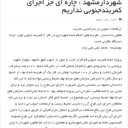
شهردارمشهد : چاره ای جز اجرای
کمربندجنوبی نداریم
حمید رابعی
,
مشهد
ارتفاعات جنوبی در سراشیبی تخریب
معاون دادستان : هزینه های انجام شده شهرداری در فاز ۲ کمربند جنوبی مورد ایراد
دستگاه نظارتی است
نویسنده : محمد علی علی نژاد
پروژه جاده کمربند جنوبی که قرار است با عبور از جنوب شهر مشهد، بولوار شهید
برونسی را به ورودی شهر (باغچه) متصل کند، در حالی که حدود ۷۰ درصد پیشرفت
فیزیکی داشت و بیش از ۱۰۰ میلیارد تومان در فاز یک آن هزینه شده بود، از حدود
دو سال قبل با اعتراض سازمان های مردم نهاد محیط زیستی مواجه شد تا این که
دادستان مشهد در نشستی خبری، ضرورت اجرای این طرح را زیر سوال برد و برای
مدتی نیز ادامه فعالیت عمرانی این پروژه متوقف بود. با ادامه اعتراضات سازمان های
مردم نهاد محیط زیستی، این موضوع در جلسه اتاق فکر استان نیز بحث و بررسی شد.
مخالفان اجرای این طرح، آن را تخریب محیط زیست و ارتفاعات جنوب می دانند و
مجریان طرح نیز رفع مشکلات ترافیکی و انتقال بارترافیکی از طریق جنوب را، دلایل
اجرای آن بیان کرده اند.همچنین اگرچه معاون دادستان اعلام کرد این طرح مصوبه
کمیسیون ماده ۵ شورای عالی شهرسازی و معماری را ندارد اما معاون شهردار با بیان