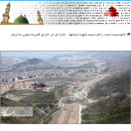
خانه
سپس
حمید رابعی
سپس
شهردارمشهد : چاره ای جز اجرای کمربندجنوبی نداریم