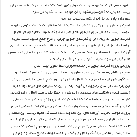
مشهد که می تواند به بهبود وضعیت هوای شهر کمک کند ، تخریب و در نتیجه بحران
زیست محیطی که کلان شهر مشهد با آن مواجه است، تشدید می شود.
شهردار: چاره ای جز اجرای کمربندجنوبی نداریم
همچنین پیش از این تقی زاده شهردار مشهد از ادامه فاز یک کمربند جنوبی و تهیه
پیوست زیست محیطی برای فازهای بعدی خبر داده و گفته بود: «چاره ای جز اجرای
کمربند جنوبی نداریم، اجرای کمربندی جنوبی جزئی از طرح جامع مشهد است، تقریبا
ترافیک امروز این کلان شهر در محدوده این کمربندی قفل شده و چاره ای جز اجرای
آن نداریم، البته مسائل زیست محیطی نیز رعایت خواهد شد و در جلساتی که با سمن
ها برگزار می شود، نظرات آنان را نیز دریافت می کنیم.»
بررسی پروژه کمربند جنوبی در جلسه شورای حفظ حقوق بیت المال
همچنین قاضی محمد بخشی محبی، معاون دادستان عمومی و انقلاب مرکز استان و
سخنگوی شورای حفظ حقوق بیت المال استان در امورمنابع طبیعی و اراضی ملی، در
این باره به «خراسان رضوی» می گوید: بعد از این که سازمان های مردم نهاد محیط
زیستی گلایه و شکایت های متعددی را به شورای حفظ حقوق بیت المال ارائه کردند،
نظر سازمان بازرسی خواسته شد که اعلام کردند این پروژه پیوست زیست محیطی
ندارد و آسیب جدی به محیط زیست وارد کرده است.وی می افزاید: همچنین اجرای
پروژه، موجب تخریب آبراهه های این محدوده شده است که محیط زیست این منطقه را
تحت تاثیر قرارمی دهد که این موضوع در جلسه ای که اتاق فکر استان برگزار کرده،
تایید شده است. بخشی محبی تصریح می کند: همچنین این موضوع که کمربند جنوبی
۲۰ درصد از معضل ترافیک را حل می کند، از جمله ابهامات مطرح شده بود.وی می