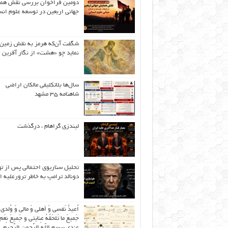
دومین فراخوان بررسی نقش هم
جهانی اربعین در توسعه علوم انس
شگفت آن‌که هرمز به نقش زمین 
نماید چو «هشت» از نگار آفرین
سال‌ها بلاتکلیفی مالکان اراضی
شاهنامه ۳۵ مشهد
لیندزی گراهام ، درگذشت
تحلیل سناریوی احتمالی پس از ت
دونالد ترامپ به خاطر ترورعلیه ا
اُعیذُ نَفسی وَ أهلی وَ مالی وَ وُلدی
جَمیعَ ما تَلحَقُهُ عِنایتی و جَمیعَ نِعَمِ 
عِندی بِبِسمِ اللّهِ الرَّحمنِ الرَّحیمِ