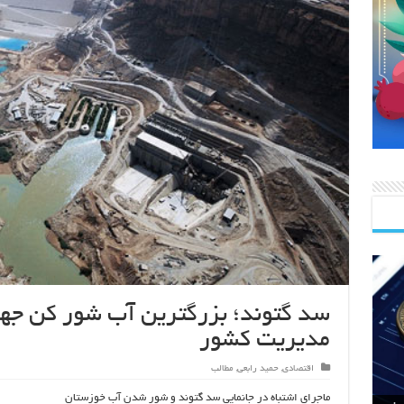
سد گتوند؛ بزرگترین آب شور کن جه
مدیریت کشور
اقتصادی
,
حمید رابعی
,
مطالب
ماجرای اشتباه در جانمایی سد گتوند و شور شدن آب خوزستان