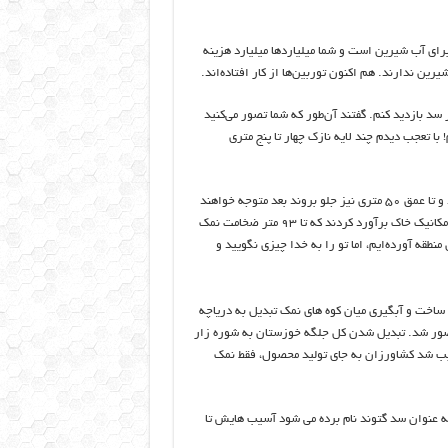
رای آب شیرین است و شما میلیارد‌ها میلیارد هزینه
رین ندارند. هم اکنون توربین‌ها از کار افتاده‌اند.
د بازدید کنم. گفتند آن‌طور که شما تصور می‌کنید
با تعجب دیدم چند لایه نازک چهار تا پنج متری
از جوانک خواستم که محدوده ۵۰ متری را برای گمانه‌زنی و حفاری انتخاب کند و تا عمق ۵۰ متری نیز جلو بروند بعد متوجه خواهند
شد با دریای عظیمی از نمک مواجه خواهند شد. بعد از آن مهندسان آزمایشگاه مکانیک خاک برآورد کردند که تا ۹۳ متر ضخامت نمک
منطقه آورده‌ایم، اما تو را به خدا چیزی نگویید و
 ساخت و آبگیری میان کوه های نمک تبدیل به دریاچه
تصور شد. تبدیل شدن کل جلگه خوزستان به شوره زار
بب شد کشاورزان به جای تولید محصول، فقط نمک
 به عنوان سد گتوند نام برده می شود آسیب هایش تا