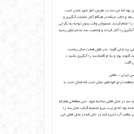
 هدف آسیب شناسی زیست محیطی در سال ۸۲ آغاز شد این بود که این سد در معرض خطر شور شدن است.
 نه هشت سال بعد و جالب اینکه در هنگام آغاز عملیات آبگیری و
ا اعلام کردند، مسئولان وقت بدون توجه به نگرانی
بگیری را آغاز کردند و وضعیت سد به شرایطی رسید
 می برد و می گوید: «در طول هشت سال ریاست
 گتوند بود و به او گفتم سد را آبگیری نکنید.»
ن گفت.
 نگفت که منطقه دارای کوه های نمکی است که ممکن است با
 و اصلا قرار نبود سد در محل فعلی ساخته شود. حتی مطالعاتی هم که
ین شده بود اما وزارت نیرو تصمیم گرفت محل سد را
 در محل قبلی ساخته می شد می توانست ۲٫۲ میلیارد متر مکعب آب ذخیره کند در حالی که در محل فعلی این