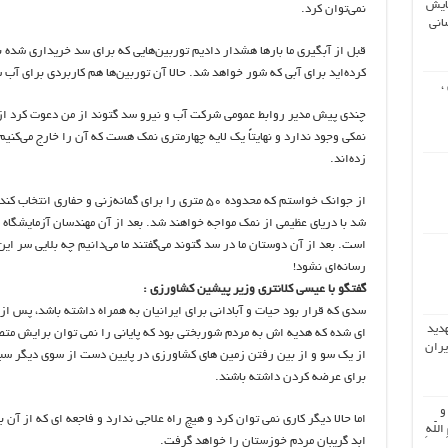
ایش
نمی‌توان کرد.
انی
قبل از آبگیری ما بار‌ها هشدار دادیم توربین‌هایی که برای سد خریداری شده ب
کرده‌اید برای آبی که شور خواهد شد. حالا آن توربین‌ها هم کاربردی برای آب شی
،
چندی پیش مدیر روابط عمومی شرکت آب و نیرو سد گتوند از من دعوت کرد از س
نمکی وجود ندارد و نهایتاً یک لایه چهارمتری نمک هست که آن را خارج می‌کنیم! 
زده‌اند.
است. بعد از آن دوستان ما در سد گتوند می‌گفتند ما می‌دانیم چه بلایی سر این 
رسانه‌ای نشود!
گفتگو با عیسی کلانتری وزیر پیشین کشاورزی :
سدی که قرار بود حیات و آبادانی برای ایرانیان به همراه داشته باشد، پس از
هدید
ای شده که هدیه اش به مردم شوربختی بود که پایانی را نمی توان برایش م
یران
از یک سو و از بین رفتن زمین های کشاورزی در پایین دست از سوی دیگر س
برای عرضه کردن داشته باشند.
 و
اما حالا دیگر کاری نمی توان کرد و هیچ راه علاجی ندارد و فاجعه ای که از آن
اللّهِ
ابد گریبان مردم خوزستان را خواهد گرفت.