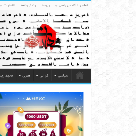
تماس با آکادمی رابعی
رزومه
زندگی نامه
افتخارات
سیاسی
قرآنی
هنری
محیط زی