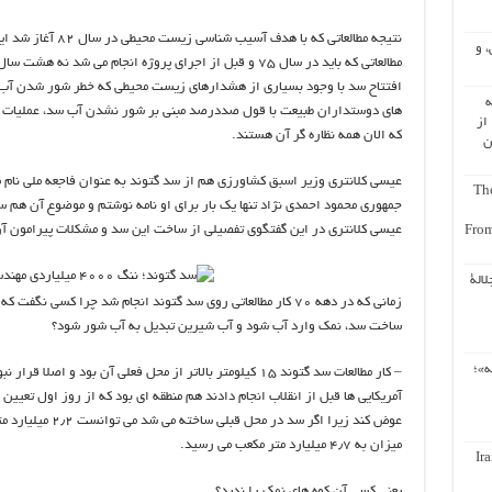
نتیجه مطالعاتی که با
، و
مطالعاتی که باید در سال ۷۵ و قبل از اجرای پروژه انجام می شد
افتتاح سد با وجود بسیاری از هشدارهای زیست محیطی که خطر شور شدن آب ر
ه
های دوستداران طبیعت با قول صددرصد مبنی بر شور نشدن آب سد، عملیات آ
از
که الان همه نظاره گر آن هستند.
ن
عیسی کلانتری وزیر اسبق کشاورزی هم از سد گتوند به عنوان فاجعه ملی نام
The
جمهوری محمود احمدی نژاد تنها یک بار برای او نامه نوشتم و موضوع آن هم سد
عیسی کلانتری در این گفتگوی تفصیلی از ساخت این سد و مشکلات پیرامون آ
From
لالة
زمانی که در دهه ۷۰ کار مطالعاتی روی سد گتوند انجام شد چرا کسی
ساخت سد، نمک وارد آب شود و آب شیرین تبدیل به آب شور شود؟
ه»؛
– کار مطالعات سد گتوند ۱۵ کیلومتر بالاتر از محل فعلی آن بود
آمریکایی ها قبل از انقلاب انجام دادند هم منطقه ای بود که از روز اول تعی
عوض کند زیرا اگر سد
میزان به ۴٫۷ میلیارد متر مکعب می رسید.
Ir
یعنی کسی آن کوه های نمک را ندید؟