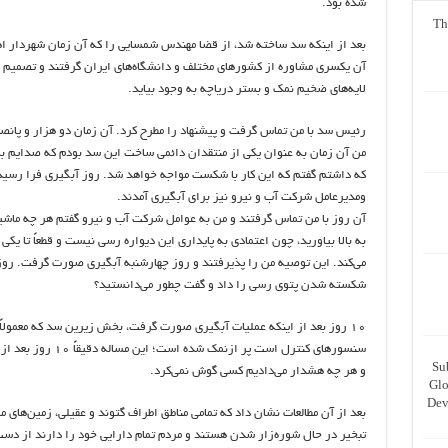
شده بود.
Th
بعد از اینکه سد ساخته شد، از قضا مهندس شمسایی را که آن زمان شهردار اه
آن یکسری مشاوره از کشور‌های مختلف و دانشگاه‌های ایران گرفتند و تصمیم ب
لایه‌های ضخیم نمک و بستر دریاچه به وجود بیاید.
رئیس سد با من تماس گرفت و پیشنهاد را مطرح کرد. آن زمان دو هزار و پانص
من آن زمان به عنوان یکی از منتقدان دائمی ساخت این سد بودم که صدایم ب
که داشتم گفتم که این کار با شکست مواجه خواهد شد. روز آبگیری فرا رسی
ومدیرعامل شرکت آب و نیرو نیز برای آبگیری آمدند.
آن روز با من تماس گرفتند و من به عوامل شرکت آب و نیرو گفتم هر چه ماشی
به بالا بیاورید، چون اعتمادی به پایداری این دیواره رسی نیست و قطعاً تا یک
می‌کند. این توصیه من را پذیرفتند و روز چهارشنبه آبگیری صورت گرفت. ر
شکسته شدن پتوی رسی را داد و گفت چطور می‌دانستید؟
۱۰ روز بعد از اینکه عملیات آبگیری صورت گرفت، بخش زیرین سد که معمول
سنسور‌های کنترل است پ
Su
و هر چه هشدار می‌دادیم کسی گوش نمی‌کرد.
Glo
Dev
بعد از آن مطالعات نشان داد که تمامی مناطق اطراف گتوند و عقیلی، زمین‌ها
تبخیر در حال شوره‌زار شدن هستند و مردم تمام دارایی خود را دارند از دست