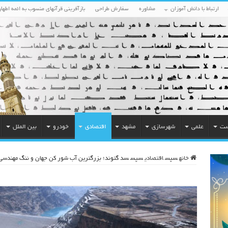
ارتباط با دانش آموزان
مشاوره
سفارش طراحی
بازآفرینی قرآنهای منسوب به ائمه اطهار
ست
علمی
شهرسازی
مشهد
اقتصادی
خودرو
بین الملل
خانه
سپس
اقتصادی
سپس
سد گتوند؛ بزرگترین آب شور کن جهان و ننگ مهندسی