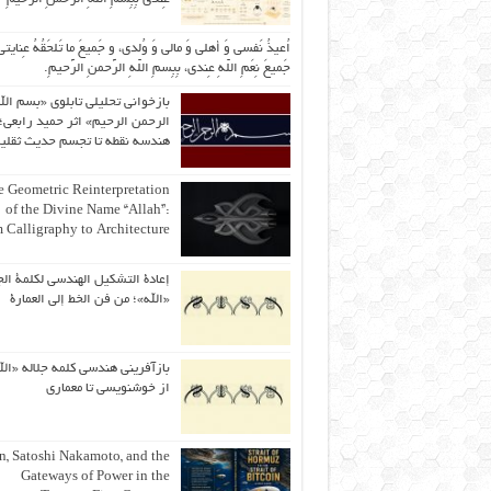
اُعیذُ نَفسی وَ أهلی وَ مالی وَ وُلدی، و جَمیعَ ما تَلحَقُهُ عِنایتی
جَمیعَ نِعَمِ اللّهِ عِندی، بِبِسمِ اللّهِ الرَّحمنِ الرَّحیمِ.
بازخوانی تحلیلی تابلوی «بسم الل
الرحمن الرحیم» اثر حمید رابعی؛ 
هندسه نقطه تا تجسم حدیث ثقلی
 Geometric Reinterpretation
of the Divine Name “Allah”:
 Calligraphy to Architecture
إعادة التشكيل الهندسي لكلمة الج
«الله»؛ من فن الخط إلى العمارة
بازآفرینی هندسی کلمه جلاله «الل
از خوشنویسی تا معماری
an, Satoshi Nakamoto, and the
Gateways of Power in the