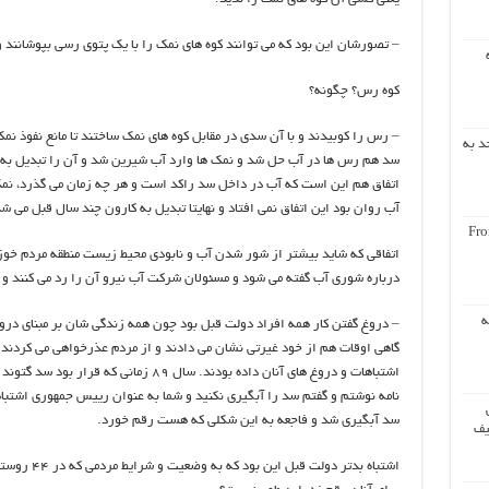
– تصورشان این بود که می توانند کوه های نمک را با یک پتوی رسی بپوشانند 
کوه رس؟ چگونه؟
– رس را کوبیدند و با آن سدی در مقابل کوه های نمک ساختند تا مانع نفوذ نم
د به
سد هم رس ها در آب حل شد و نمک ها وارد آب شیرین شد و آن را تبدیل به آ
اتفاق هم این است که آب در داخل سد راکد است و هر چه زمان می گذرد، نم
آب روان بود این اتفاق نمی افتاد و نهایتا تبدیل به کارون چند سال قبل می ش
Fro
اتفاقی که شاید بیشتر از شور شدن آب و نابودی محیط زیست منطقه مردم خوز
درباره شوری آب گفته می شود و مسئولان شرکت آب نیرو آن را رد می کنند و
ه
– دروغ گفتن کار همه افراد دولت قبل بود چون همه زندگی شان بر مبنای دروغ
گاهی اوقات هم از خود غیرتی نشان می دادند و از مردم عذرخواهی می کردند ا
اشتباهات و دروغ های آنان داده بودند. سال ۸۹
نامه نوشتم و گفتم سد را آبگیری نکنید و شما به عنوان رییس جمهوری اشتباها
سد آبگیری شد و فاجعه به این شکلی که هست رقم خورد.
یف
اشتباه بدتر د