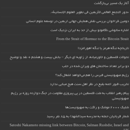
آغاز یک مسیر بی‌بازگشت
«دور التجمع العالمي للأربعين في تطوير العلوم الإنسانية».
دومین فراخوان بررسی نقش همایش جهانی اربعین در توسعه علوم انسانی
اشاره ساتوشی ناکاموتو بیش از حد به ایران نزدیک است
From the Strait of Hormuz to the Bitcoin Strait
تاریخچه تنگه هرمز یا تنگه اهورامزدا
تحولات فلسطین و خاورمیانه، از زاویه ای دیگر – بخش بیست و هشتم + نقد و توضیح
دو برابر تعداد ساختمان های ویران شده در حلب
رژیم صهیونیستی قبرس را هم می‌خواهد اشغال کند؟
تخریب قبور ائمه بقیع در نظر اهل سنت هیچ مبنایی ندارد
پیام رهبر انقلاب به ملت فلسطین در پی پیروزی مقاومت در جنگ دوازده روزه بر رژیم
صهیونیستی
شلیک ۲۰۰۰ موشک و راکت به صهیونیست‌ها
شمار قربانیان حمله به مدرسه سیدالشهدا به ۸۵ نفر رسید
Satoshi Nakamoto missing link between Bitcoin, Salman Rushdie, Israel and