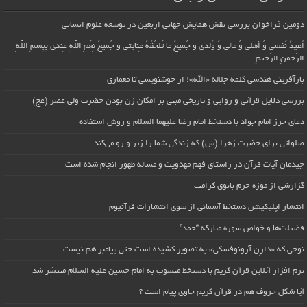
دومین فراخوان بررسی نقش همایش جهانی اربعین در توسعه علوم انسانی
اُعیذُ نَفسی وَ أهلی وَ مالی وَ وُلدی و جَمیعَ ما تَلحَقُهُ عِنایتی و جَمیعَ نِعَمِ اللّهِ عِندی بِبِسمِ اللّهِ
الرَّحمنِ الرَّحیمِ
بازآفرینی هندسی کلمه جلاله «الله»؛ از خوشنویسی تا معماری
بررسی دلایل قرآنی و روایی و تاریخی مبنی بر امکان زن بودن حضرت ولی عصر (عج)
دعای حرز امام جواد با دستخط امام رضا علیهما السلام و روش استفاده
صلواتی برای حضرت زهرا (س) که زندگی شما را زیر و رو می‌کند
چیدمان آیات قرآن در راستای فهم مهدویت و مساله ظهور انجام شده است
گزارشی از موزه حرم بانوی کرامت
انتشار اپلیکیشن دستخط آسمانی از سوی انتشارات قرآنیوم
فضیلت‌ها و خواص سوره مبارکه “حمد”
نوحی که «دارِن آرونوفسکی» به تصویر کشیده است حتی پیامبر هم نیست
نرم افزار آنلاین قرآن کریم با دستخط منسوب به امام حسین علیه السلام منتشر شد
آیا شکل حروف هم در قرآن کریم حاوی پیام است ؟