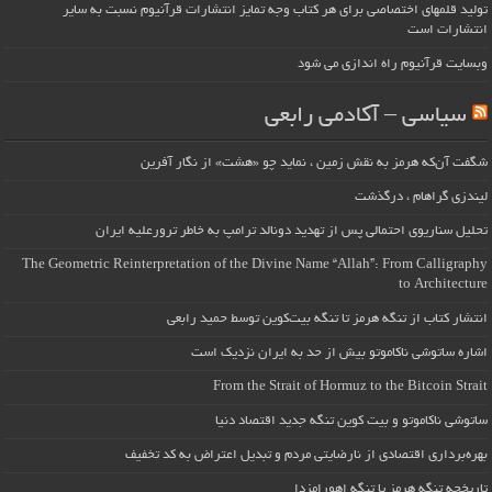
تولید قلمهای اختصاصی برای هر کتاب وجه تمایز انتشارات قرآنیوم نسبت به سایر
انتشارات است
وبسایت قرآنیوم راه اندازی می شود
سیاسی – آکادمی رابعی
شگفت آن‌که هرمز به نقش زمین ، نماید چو «هشت» از نگار آفرین
لیندزی گراهام ، درگذشت
تحلیل سناریوی احتمالی پس از تهدید دونالد ترامپ به خاطر ترورعلیه ایران
The Geometric Reinterpretation of the Divine Name “Allah”: From Calligraphy
to Architecture
انتشار کتاب از تنگه هرمز تا تنگه بیت‌کوین توسط حمید رابعی
اشاره ساتوشی ناکاموتو بیش از حد به ایران نزدیک است
From the Strait of Hormuz to the Bitcoin Strait
ساتوشی ناکاموتو و بیت کوین تنگه جدید اقتصاد دنیا
بهره‌برداری اقتصادی از نارضایتی مردم و تبدیل اعتراض به کد تخفیف
تاریخچه تنگه هرمز یا تنگه اهورامزدا