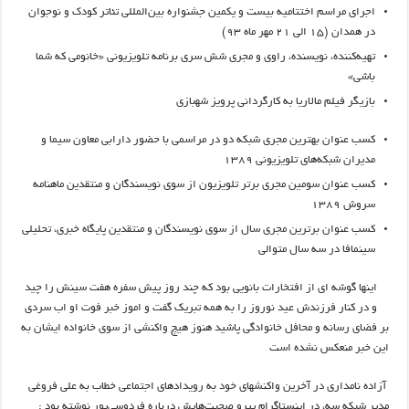
اجرای مراسم اختتامیه بیست و یکمین جشنواره بین‌المللی تئاتر کودک و نوجوان
در همدان (۱۵ الی ۲۱ مهر ماه ۹۳)
تهیه‌کننده، نویسنده، راوی و مجری شش سری برنامه تلویزیونی «خانومی که شما
باشی»
بازیگر فیلم مالاریا به کارگردانی پرویز شهبازی
کسب عنوان بهترین مجری شبکه دو در مراسمی با حضور دارابی معاون سیما و
مدیران شبکه‌های تلویزیونی ۱۳۸۹
کسب عنوان سومین مجری برتر تلویزیون از سوی نویسندگان و منتقدین ماهنامه
سروش ۱۳۸۹
کسب عنوان برترین مجری سال از سوی نویسندگان و منتقدین پایگاه خبری، تحلیلی
سینمافا در سه سال متوالی
اینها گوشه ای از افتخارات بانویی بود که چند روز پیش سفره هفت سینش را چید
و در کنار فرزندش عید نوروز را به همه تبریک گفت و اموز خبر فوت او اب سردی
بر فضای رسانه و محافل خانوادگی پاشید هنوز هیچ واکنشی از سوی خانواده ایشان به
این خبر منعکس نشده است
آزاده نامداری در آخرین واکنشهای خود به رویدادهای اجتماعی خطاب به علی فروغی
مدیر شبکه سه، در اینستاگرام پیرو صحبت‌هایش درباره فردوسی‌پور نوشته بود :