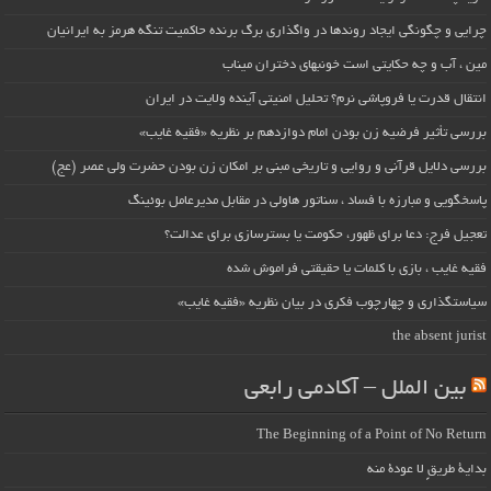
چرایی و چگونگی ایجاد روندها در واگذاری برگ برنده حاکمیت تنگه هرمز به ایرانیان
مین ، آب و چه حکایتی است خونبهای دختران میناب
انتقال قدرت یا فروپاشی نرم؟ تحلیل امنیتی آینده ولایت در ایران
بررسی تأثیر فرضیه زن بودن امام دوازدهم بر نظریه «فقیه غایب»
بررسی دلایل قرآنی و روایی و تاریخی مبنی بر امکان زن بودن حضرت ولی عصر (عج)
پاسخگویی و مبارزه با فساد ، سناتور هاولی در مقابل مدیرعامل بوئینگ
تعجیل فرج: دعا برای ظهور، حکومت یا بسترسازی برای عدالت؟
فقیه غایب ، بازی با کلمات یا حقیقتی فراموش شده
سیاستگذاری و چهارچوب فکری در بیان نظریه «فقیه غایب»
the absent jurist
بین الملل – آکادمی رابعی
The Beginning of a Point of No Return
بداية طريقٍ لا عودة منه