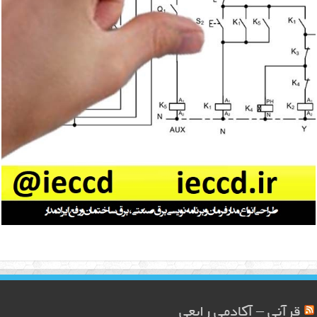
قرآنی – آکادمی رابعی