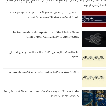
اُعیذُ نَفسی وَ أهلی وَ مالی وَ وُلدی، و جَمیعَ ما تَلحَقُهُ عِنایتی، و جَمیعَ نِعَمِ اللّهِ عِندی، بِبِسمِ
اللّهِ الرَّحمنِ الرَّحیمِ.
بازخوانی تحلیلی تابلوی «بسم الله الرحمن الرحیم» اثر حمید
رابعی؛ از هندسه نقطه تا تجسم حدیث ثقلین
The Geometric Reinterpretation of the Divine Name
“Allah”: From Calligraphy to Architecture
إعادة التشكيل الهندسي لكلمة الجلالة «الله»؛ من فن الخط إلى
العمارة
بازآفرینی هندسی کلمه جلاله «الله»؛ از خوشنویسی تا معماری
Iran, Satoshi Nakamoto, and the Gateways of Power in the
Twenty-First Century