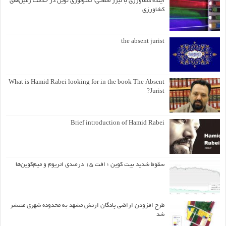
آینده کشاورزی با لیزر سطحی: تکنولوژی نوین در خدمت زمین‌های
کشاورزی
the absent jurist
What is Hamid Rabei looking for in the book The Absent
Jurist?
Brief introduction of Hamid Rabei
سقوط شدید بیت کوین ؛ افت ۱۵ درصدی اتریوم و میم‌کوین‌ها
طرح افزودن اراضی پادگان ارتش مشهد به محدوده شهری منتشر
شد