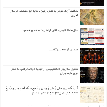
شگفت آن‌که هرمز به نقش زمین ، نماید چو «هشت» از نگار
آفرین
سال‌ها بلاتکلیفی مالکان اراضی شاهنامه ۳۵ مشهد
لیندزی گراهام ، درگذشت
تحلیل سناریوی احتمالی پس از تهدید دونالد ترامپ به خاطر
ترورعلیه ایران
اُعیذُ نَفسی وَ أهلی وَ مالی وَ وُلدی و جَمیعَ ما تَلحَقُهُ عِنایتی و جَمیعَ
نِعَمِ اللّهِ عِندی بِبِسمِ اللّهِ الرَّحمنِ الرَّحیمِ