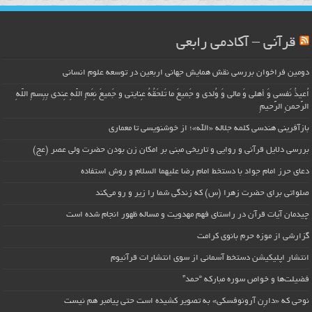
قرآنی – آکادمی رابعی
دومین فراخوان بررسی نقش همایش جهانی اربعین در توسعه علوم انسانی
اُعیذُ نَفسی وَ أهلی وَ مالی وَ وُلدی و جَمیعَ ما تَلحَقُهُ عِنایتی و جَمیعَ نِعَمِ اللّهِ عِندی بِبِسمِ اللّهِ
الرَّحمنِ الرَّحیمِ
بازآفرینی هندسی کلمه جلاله «الله»؛ از خوشنویسی تا معماری
بررسی دلایل قرآنی و روایی و تاریخی مبنی بر امکان زن بودن حضرت ولی عصر (عج)
دعای حرز امام جواد با دستخط امام رضا علیهما السلام و روش استفاده
صلواتی برای حضرت زهرا (س) که زندگی شما را زیر و رو می‌کند
چیدمان آیات قرآن در راستای فهم مهدویت و مساله ظهور انجام شده است
گزارشی از موزه حرم بانوی کرامت
انتشار اپلیکیشن دستخط آسمانی از سوی انتشارات قرآنیوم
فضیلت‌ها و خواص سوره مبارکه “حمد”
نوحی که «دارِن آرونوفسکی» به تصویر کشیده است حتی پیامبر هم نیست