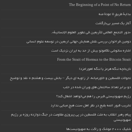
The Beginning of a Point of No Return
بداية طريقٍ لا عودة منه
آغاز یک مسیر بی‌بازگشت
«دور التجمع العالمي للأربعين في تطوير العلوم الإنسانية».
دومین فراخوان بررسی نقش همایش جهانی اربعین در توسعه علوم انسانی
اشاره ساتوشی ناکاموتو بیش از حد به ایران نزدیک است
From the Strait of Hormuz to the Bitcoin Strait
تاریخچه تنگه هرمز یا تنگه اهورامزدا
تحولات فلسطین و خاورمیانه، از زاویه ای دیگر – بخش بیست و هشتم + نقد و توضیح
دو برابر تعداد ساختمان های ویران شده در حلب
رژیم صهیونیستی قبرس را هم می‌خواهد اشغال کند؟
تخریب قبور ائمه بقیع در نظر اهل سنت هیچ مبنایی ندارد
پیام رهبر انقلاب به ملت فلسطین در پی پیروزی مقاومت در جنگ دوازده روزه بر رژیم
صهیونیستی
شلیک ۲۰۰۰ موشک و راکت به صهیونیست‌ها