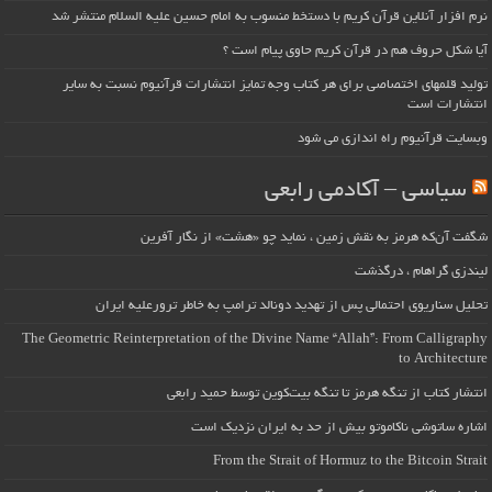
نرم افزار آنلاین قرآن کریم با دستخط منسوب به امام حسین علیه السلام منتشر شد
آیا شکل حروف هم در قرآن کریم حاوی پیام است ؟
تولید قلمهای اختصاصی برای هر کتاب وجه تمایز انتشارات قرآنیوم نسبت به سایر
انتشارات است
وبسایت قرآنیوم راه اندازی می شود
سیاسی – آکادمی رابعی
شگفت آن‌که هرمز به نقش زمین ، نماید چو «هشت» از نگار آفرین
لیندزی گراهام ، درگذشت
تحلیل سناریوی احتمالی پس از تهدید دونالد ترامپ به خاطر ترورعلیه ایران
The Geometric Reinterpretation of the Divine Name “Allah”: From Calligraphy
to Architecture
انتشار کتاب از تنگه هرمز تا تنگه بیت‌کوین توسط حمید رابعی
اشاره ساتوشی ناکاموتو بیش از حد به ایران نزدیک است
From the Strait of Hormuz to the Bitcoin Strait