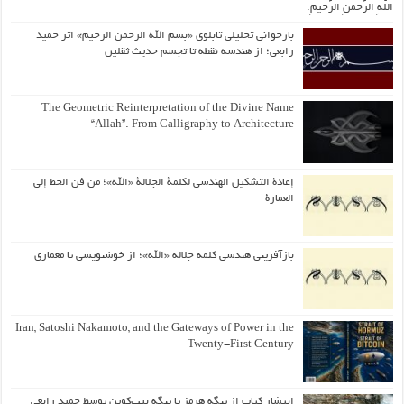
اللّهِ الرَّحمنِ الرَّحیمِ.
بازخوانی تحلیلی تابلوی «بسم الله الرحمن الرحیم» اثر حمید
رابعی؛ از هندسه نقطه تا تجسم حدیث ثقلین
The Geometric Reinterpretation of the Divine Name
“Allah”: From Calligraphy to Architecture
إعادة التشكيل الهندسي لكلمة الجلالة «الله»؛ من فن الخط إلى
العمارة
بازآفرینی هندسی کلمه جلاله «الله»؛ از خوشنویسی تا معماری
Iran, Satoshi Nakamoto, and the Gateways of Power in the
Twenty-First Century
انتشار کتاب از تنگه هرمز تا تنگه بیت‌کوین توسط حمید رابعی