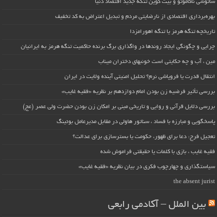
ساتوشی ناکاموتو و بیت کوین تنگه جدید اقتصاد دنیا
بهره‌برداری اقتصادی از نارضایتی مردم و تبدیل اعتراض به کد تخفیف
تاریخچه تنگه هرمز یا تنگه اهورامزدا
چرایی و چگونگی ایجاد روندها در واگذاری برگ برنده حاکمیت تنگه هرمز به ایرانیان
مین ، آب و چه حکایتی است خونبهای دختران میناب
انتقال قدرت یا فروپاشی نرم؟ تحلیل امنیتی آینده ولایت در ایران
بررسی تأثیر فرضیه زن بودن امام دوازدهم بر نظریه «فقیه غایب»
بررسی دلایل قرآنی و روایی و تاریخی مبنی بر امکان زن بودن حضرت ولی عصر (عج)
پاسخگویی و مبارزه با فساد ، سناتور هاولی در مقابل مدیرعامل بوئینگ
تعجیل فرج: دعا برای ظهور، حکومت یا بسترسازی برای عدالت؟
فقیه غایب ، بازی با کلمات یا حقیقتی فراموش شده
سیاستگذاری و چهارچوب فکری در بیان نظریه «فقیه غایب»
the absent jurist
بین الملل – آکادمی رابعی