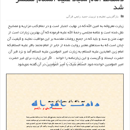
شد
بازآفرینی
,
تعلیم و تربیت
,
حمید رابعی
,
قرآنی
زيارت معروفه به امين الله كه در نهايت اعتبار است و در تمام كتب مزاريه و مصابيح
نقل شده است و علامه مجلسى رحمة الله عليه فرموده كه آن بهترين زيارات است از
جهت متن و سند و بايد كه در جميع روضات مقدسه بر اين مواظبت نمايند و كيفيت آن
چنان است كه به سندهاى معتبر روايت شده از جابر از امام محمد باقر عليه السلام كه
امام زين العابدين عليه السلام به زيارت امير المؤمنين عليه السلام آمد و نزد قبر آن
حضرت ايستاد و گريست و این زیارتنامه را خواند . ‏ اگر اين زيارت براى غير حضرت
امير المؤمنين خوانده شود السَّلاَمُ عَلَيْكَ يَا أَمِيرَ الْمُؤْمِنِينَ در آن گفته نمى‏شود