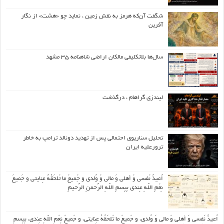
شگفت آن‌که هرمز به نقش زمین ، نماید چو «هشت» از نگار
آفرین
سال‌ها بلاتکلیفی مالکان اراضی شاهنامه ۳۵ مشهد
لیندزی گراهام ، درگذشت
تحلیل سناریوی احتمالی پس از تهدید دونالد ترامپ به خاطر
ترورعلیه ایران
اُعیذُ نَفسی وَ أهلی وَ مالی وَ وُلدی و جَمیعَ ما تَلحَقُهُ عِنایتی و جَمیعَ
نِعَمِ اللّهِ عِندی بِبِسمِ اللّهِ الرَّحمنِ الرَّحیمِ
اُعیذُ نَفسی وَ أهلی وَ مالی وَ وُلدی، و جَمیعَ ما تَلحَقُهُ عِنایتی، و جَمیعَ نِعَمِ اللّهِ عِندی، بِبِسمِ