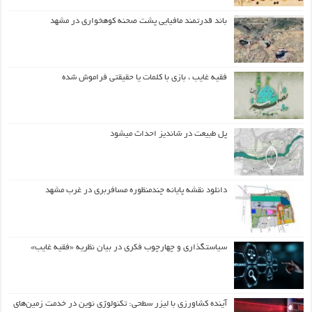
باند قدرتمند مافیایی پشت صحنه کوهخواری در مشهد
فقیه غایب ، بازی با کلمات یا حقیقتی فراموش شده
پل طبیعت در شاندیز احداث میشود
دانلود نقشه پایانه چندمنظوره مسافربری در غرب مشهد
سیاستگذاری و چهارچوب فکری در بیان نظریه «فقیه غایب»
آینده کشاورزی با لیزر سطحی: تکنولوژی نوین در خدمت زمین‌های