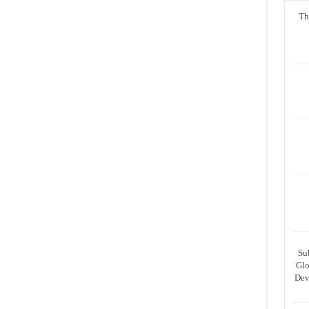
Th
Su
Glo
Dev