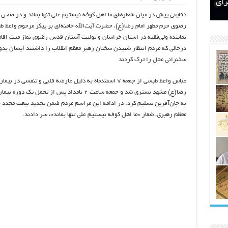
اتکلیفی مالکان اراضی شاهنامه ۳۵
ری
رای
دقایقی پیش در میان شعارهای ما اهل کوفه نیستیم علی تنها بماند و در صحن 
رضوی حرم مطهر امام رضا(ع)، حضرت آیت‌الله خامنه‌ای بر پیکر مرحوم واعظ ط
نماینده ولی‌فقیه در استان خراسان و تولیت آستان قدس رضوی نماز میت اقام
درحالی که مردم انتظار شنیدن سخنان رهبر معظم انقلاب را داشتند ایشان بد
سخنرانی محل را ترک کردند
عباس واعظ طبسی از جمعه ۷ اسفندماه به دلیل عارضه قلبی و تنفسی در ب
رضا(ع) مشهد بستری شد و جمعه ساعت ۲ بامداد پس از تحمل یک دوره
به جان‌آفرین تسلیم کرد. در ادامه این مراسم مردم ضمن تجدید بیعت مجدد با
معظم رهبری، شعار «ما اهل کوفه نیستیم علی تنها بماند»، سر دادند.