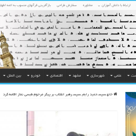
ارتباط با دانش آموزان
مشاوره
سفارش طراحی
بازآفرینی قرآنهای منسوب به ائمه اطهار
ست
علمی
شهرسازی
مشهد
اقتصادی
خودرو
بین الملل
خانه
سپس
حمید رابعی
سپس
رهبر انقلاب بر پیکر مرحوم طبسی نماز اقامه کرد