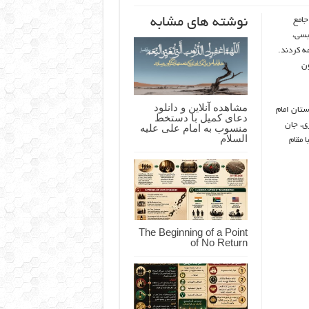
نوشته های مشابه
جامع
بسی،
ه کردند.
ون
مشاهده آنلاین و دانلود
یمارستان امام
دعای کمیل با دستخط
 بیماری، جان
منسوب به امام علی علیه
السلام
 مقام
The Beginning of a Point
of No Return