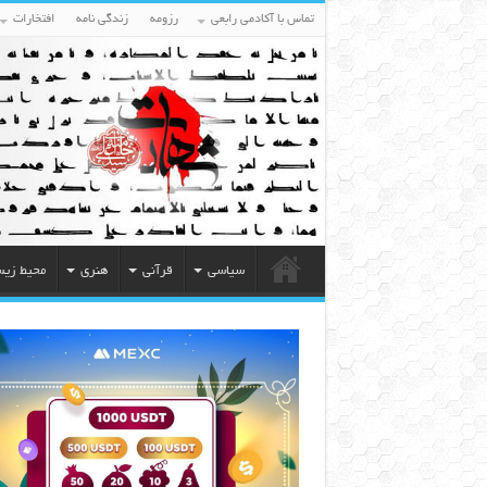
تماس با آکادمی رابعی
رزومه
زندگی نامه
افتخارات
سیاسی
قرآنی
هنری
محیط زی