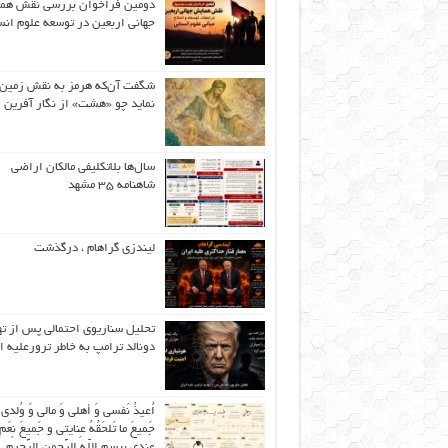
دومین فراخوان بررسی نقش هم
جهانی اربعین در توسعه علوم انس
شگفت آن‌که هرمز به نقش زمین 
نماید چو «هشت» از نگار آفرین
سال‌ها بلاتکلیفی مالکان اراضی
شاهنامه ۳۵ مشهد
لیندزی گراهام ، درگذشت
تحلیل سناریوی احتمالی پس از ت
دونالد ترامپ به خاطر ترورعلیه ا
اُعیذُ نَفسی وَ أهلی وَ مالی وَ وُلدی
جَمیعَ ما تَلحَقُهُ عِنایتی و جَمیعَ نِعَمِ 
عِندی بِبِسمِ اللّهِ الرَّحمنِ الرَّحیمِ