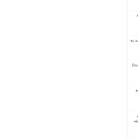
د به
Fro
ه
یف