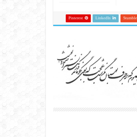
Pinterest
LinkedIn
Stumbl