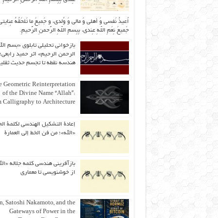
اُعیذُ نَفسی وَ أهلی وَ مالی وَ وُلدی، و جَمیعَ ما تَلحَقُهُ عِنایتی
جَمیعَ نِعَمِ اللّهِ عِندی، بِبِسمِ اللّهِ الرَّحمنِ الرَّحیمِ.
بازخوانی تحلیلی تابلوی «بسم الل
الرحمن الرحیم» اثر حمید رابعی؛ 
هندسه نقطه تا تجسم حدیث ثقلی
 Geometric Reinterpretation
of the Divine Name “Allah”:
 Calligraphy to Architecture
إعادة التشكيل الهندسي لكلمة الج
«الله»؛ من فن الخط إلى العمارة
بازآفرینی هندسی کلمه جلاله «الل
از خوشنویسی تا معماری
an, Satoshi Nakamoto, and the
Gateways of Power in the