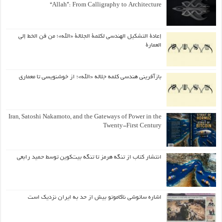
“Allah”: From Calligraphy to Architecture
إعادة التشكيل الهندسي لكلمة الجلالة «الله»؛ من فن الخط إلى
العمارة
بازآفرینی هندسی کلمه جلاله «الله»؛ از خوشنویسی تا معماری
Iran, Satoshi Nakamoto, and the Gateways of Power in the
Twenty-First Century
انتشار کتاب از تنگه هرمز تا تنگه بیت‌کوین توسط حمید رابعی
اشاره ساتوشی ناکاموتو بیش از حد به ایران نزدیک است