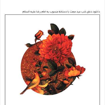
دانلود دعای شب عید مبعث با دستخط منسوب به امام رضا علیه السلام