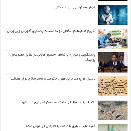
هوش مصنوعی و ارز دیجیتال
تکریم مقام معلم: نگاهی نو به استانداردسازی آموزش و پرورش
پاسخگویی و مبارزه با فساد ، سناتور هاولی در مقابل مدیرعامل
بوئینگ
تعجیل فرج: دعا برای ظهور، حکومت یا بسترسازی برای عدالت؟
باند قدرتمند مافیایی پشت صحنه کوهخواری در مشهد
فقیه غایب ، بازی با کلمات یا حقیقتی فراموش شده