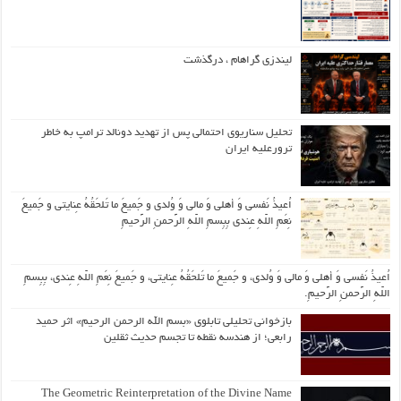
لیندزی گراهام ، درگذشت
تحلیل سناریوی احتمالی پس از تهدید دونالد ترامپ به خاطر
ترورعلیه ایران
اُعیذُ نَفسی وَ أهلی وَ مالی وَ وُلدی و جَمیعَ ما تَلحَقُهُ عِنایتی و جَمیعَ
نِعَمِ اللّهِ عِندی بِبِسمِ اللّهِ الرَّحمنِ الرَّحیمِ
اُعیذُ نَفسی وَ أهلی وَ مالی وَ وُلدی، و جَمیعَ ما تَلحَقُهُ عِنایتی، و جَمیعَ نِعَمِ اللّهِ عِندی، بِبِسمِ
اللّهِ الرَّحمنِ الرَّحیمِ.
بازخوانی تحلیلی تابلوی «بسم الله الرحمن الرحیم» اثر حمید
رابعی؛ از هندسه نقطه تا تجسم حدیث ثقلین
The Geometric Reinterpretation of the Divine Name