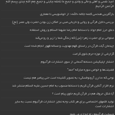
اُعیذُ نَفسی وَ أهلی وَ مالی وَ وُلدی و جَمیعَ ما تَلحَقُهُ عِنایتی و جَمیعَ نِعَمِ اللّهِ عِندی بِبِسمِ اللّهِ
الرَّحمنِ الرَّحیمِ
بازآفرینی هندسی کلمه جلاله «الله»؛ از خوشنویسی تا معماری
بررسی دلایل قرآنی و روایی و تاریخی مبنی بر امکان زن بودن حضرت ولی عصر (عج)
دعای حرز امام جواد با دستخط امام رضا علیهما السلام و روش استفاده
صلواتی برای حضرت زهرا (س) که زندگی شما را زیر و رو می‌کند
چیدمان آیات قرآن در راستای فهم مهدویت و مساله ظهور انجام شده است
گزارشی از موزه حرم بانوی کرامت
انتشار اپلیکیشن دستخط آسمانی از سوی انتشارات قرآنیوم
فضیلت‌ها و خواص سوره مبارکه “حمد”
نوحی که «دارِن آرونوفسکی» به تصویر کشیده است حتی پیامبر هم نیست
نرم افزار آنلاین قرآن کریم با دستخط منسوب به امام حسین علیه السلام منتشر شد
آیا شکل حروف هم در قرآن کریم حاوی پیام است ؟
تولید قلمهای اختصاصی برای هر کتاب وجه تمایز انتشارات قرآنیوم نسبت به سایر
انتشارات است
وبسایت قرآنیوم راه اندازی می شود