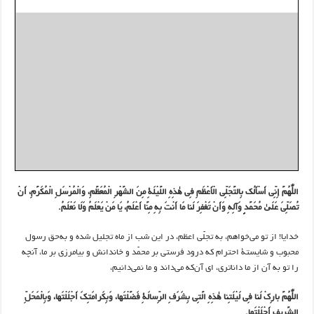
اللّٰهُمَّ إِنِّی أَسْأَلُک بِالتَّجَلِّی الْأَعْظَمِ فِی هٰذِهِ اللَّیْلَةِ مِنَ الشَّهْرِ الْمُعَظَّمِ، وَالْمُرْسَلِ الْمُکَرَّمِ، أَنْ
تُصَلِّیَ عَلَیٰ مُحَمَّدٍ وَآلِهِ وَأَنْ تَغْفِرَ لَنا مَا أَنْتَ بِهِ مِنَّا أَعْلَمُ، یَا مَنْ یَعْلَمُ وَلَا نَعْلَمُ.
خدایا! از تو می‌خواهم، به تجلّی اعظم، در این شب از ماه تجلیل شده و به‌حق رسول
محبوب و شایستۀ احترام که درود فرستی بر محمّد و خاندانش و بیامرزی بر ما، آنچه
را تو به آن از ما داناتری، ای آن‌که می‌داند و ما نمی‌دانیم،
اللّٰهُمَّ بارِکْ لَنا فِی لَیْلَتِنا هٰذِهِ الَّتِی بِشَرَفِ الرِّسالَةِ فَضَّلْتَها، وَبِکَرامَتِکَ أَجْلَلْتَها، وَبِالْمَحَلِّ
الشَّرِیفِ أَحْلَلْتَها.