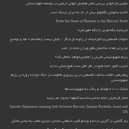
دومین فراخوان بررسی نقش همایش جهانی اربعین در توسعه علوم انسانی
اشاره ساتوشی ناکاموتو بیش از حد به ایران نزدیک است
From the Strait of Hormuz to the Bitcoin Strait
تاریخچه تنگه هرمز یا تنگه اهورامزدا
تحولات فلسطین و خاورمیانه، از زاویه ای دیگر – بخش بیست و هشتم + نقد و توضیح
دو برابر تعداد ساختمان های ویران شده در حلب
رژیم صهیونیستی قبرس را هم می‌خواهد اشغال کند؟
تخریب قبور ائمه بقیع در نظر اهل سنت هیچ مبنایی ندارد
پیام رهبر انقلاب به ملت فلسطین در پی پیروزی مقاومت در جنگ دوازده روزه بر رژیم
صهیونیستی
شلیک ۲۰۰۰ موشک و راکت به صهیونیست‌ها
شمار قربانیان حمله به مدرسه سیدالشهدا به ۸۵ نفر رسید
Satoshi Nakamoto missing link between Bitcoin, Salman Rushdie, Israel and
UK
رمز گشایی از آخرین ترانه و ویدئو کلیپ شیطانی ساسان حیدری ملقب به ساسی مانکن