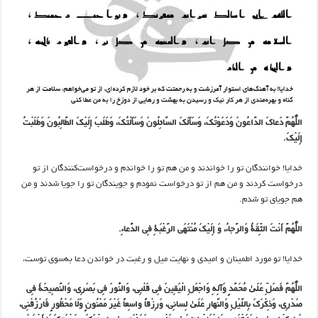
اللّٰهُمَّ دَعاکَ الدَّاعُونَ وَدَعَوْتُکَ، وَسَأَلَکَ السَّائِلُونَ وَسَأَلْتُکَ، وَطَلَبَ إِلَیْکَ الطَّالِبُونَ وَطَلَبْتُ
إِلَیْکَ.
خدایا! خوانندگان تو را خواندند و من هم تو را خواندم و درخواست‌کنندگان از تو
درخواست کردند و من هم از تو درخواست نمودم و جویندگان تو را جویا شدند و من
هم جویای تو شدم.
اللّٰهُمَّ أَنْتَ الثِّقَةُ وَالرَّجاءُ، وَ إِلَیْکَ مُنْتَهَی الرَّغْبَةِ فِی الدُّعاءِ.
خدایا! تو مورد اطمینان و امیدی و نهایت میل و رغبت در خواندن دعا به‌سوی توست،
اللّٰهُمَّ فَصَلِّ عَلَیٰ مُحَمَّدٍ وَآلِهِ وَاجْعَلِ الْیَقِینَ فِی قَلْبِی، وَالنُّورَ فِی بَصَرِی، وَالنَّصِیحَةَ فِی
صَدْرِی، وَذِکْرَکَ بِاللَّیْلِ وَالنَّهارِ عَلَیٰ لِسانِی، وَرِزْقاً واسِعاً غَیْرَ مَمْنُونٍ وَلَا مَحْظُورٍ فَارْزُقْنِی،