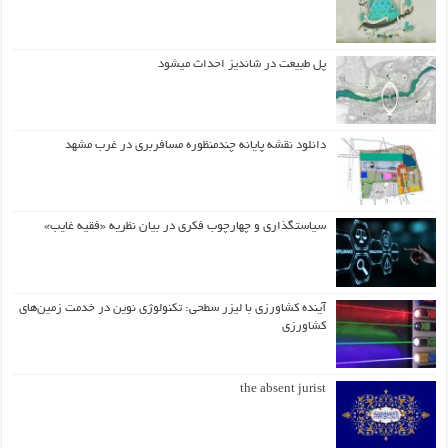
پل طبیعت در شاندیز احداث میشود
دانلود نقشه پایانه چندمنظوره مسافربری در غرب مشهد
سیاستگذاری و چهارچوب فکری در بیان نظریه «فقیه غایب»
آینده کشاورزی با لیزر سطحی: تکنولوژی نوین در خدمت زمین‌های
کشاورزی
the absent jurist