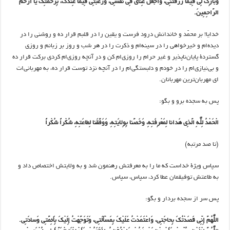
وَبارِکْ لِی فِیما رَزَقْتَنِی، وَاجْعَلْ غِنایَ فِی نَفْسِی، وَرَغْبَتِی فِیما عِنْدَکَ، بِرَحْمَتِکَ یَا أَرْحَمَ
الرَّاحِمِینَ.
خدایا! بر محمّد و خاندانش درود فرست و یقین را در قلبم قرار ده و روشنی را در
دیده‌ام و خیرخواهی را در سینه‌ام و ذکرت را در هر شب و روز بر زبانم و روزی
گستردۀ پایان‌ناپذیر و غیر حرام را روزی‌ام کن و در آنچه روزی‌ام کردی برکت قرار ده
و بی‌نیازی‌ام را در خودم و دلبستگی‌ام را در آنچه نزد توست قرار ده، به مهربانی‌ات
ای مهربان‌ترین مهربانان.
پس به سجده برو و بگو:
الْحَمْدُ لِلّٰهِ الَّذِی هَدانا لِمَعْرِفَتِهِ، وَخَصَّنا بِوِلایَتِهِ، وَوَفَّقَنا لِطاعَتِهِ، شُکْراً شُکْراً
(تا صد مرتبه)
سپاس ویژۀ خداست که ما را به معرفتش رهنمون شد و به ولایتش اختصاص داد و
به طاعتش توفیقمان عطا کرد، سپاس، سپاس.
پس سر از سجده بردار و بگو:
اللّٰهُمَّ إِنِّی قَصَدْتُکَ بِحاجَتِی، وَاعْتَمَدْتُ عَلَیْکَ بِمَسْأَلَتِی، وَتَوَجَّهْتُ إِلَیْکَ بِأَئِمَّتِی وَسادَتِی.