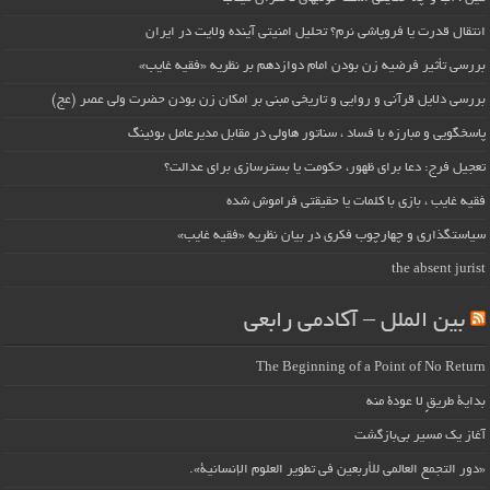
انتقال قدرت یا فروپاشی نرم؟ تحلیل امنیتی آینده ولایت در ایران
بررسی تأثیر فرضیه زن بودن امام دوازدهم بر نظریه «فقیه غایب»
بررسی دلایل قرآنی و روایی و تاریخی مبنی بر امکان زن بودن حضرت ولی عصر (عج)
پاسخگویی و مبارزه با فساد ، سناتور هاولی در مقابل مدیرعامل بوئینگ
تعجیل فرج: دعا برای ظهور، حکومت یا بسترسازی برای عدالت؟
فقیه غایب ، بازی با کلمات یا حقیقتی فراموش شده
سیاستگذاری و چهارچوب فکری در بیان نظریه «فقیه غایب»
the absent jurist
بین الملل – آکادمی رابعی
The Beginning of a Point of No Return
بداية طريقٍ لا عودة منه
آغاز یک مسیر بی‌بازگشت
«دور التجمع العالمي للأربعين في تطوير العلوم الإنسانية».