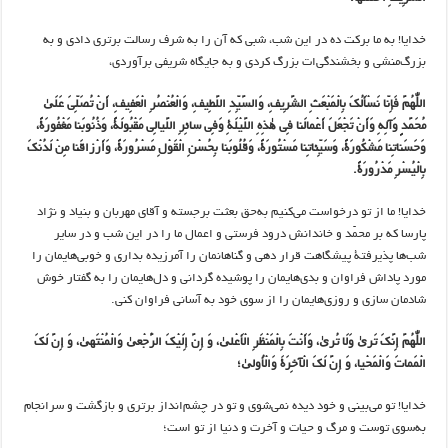
خدایا! به ما برکت ده در این شب، شبی که آن را به شرف رسالت برتری دادی و به
بزرگ‌منشی و بخشندگی‌ات بزرگ کردی و به جایگاه شریفی برآوردی،
اللّٰهُمَّ فَإِنّا نَسْأَلُکَ بِالْمَبْعَثِ الشَّرِیفِ، وَالسَّیِّدِ اللَّطِیفِ، وَالْعُنْصُرِ الْعَفِیفِ، أَنْ تُصَلِّیَ عَلَیٰ
مُحَمَّدٍ وَآلِهِ وَأَنْ تَجْعَلَ أَعْمالَنا فِی هٰذِهِ اللَّیْلَةِ وَفِی سائِرِ اللَّیالِی مَقْبُولَةً، وَذُنُوبَنا مَغْفُورَةً،
وَحَسَناتِنا مَشْکُورَةً، وَسَیِّئاتِنا مَسْتُورَةً، وَقُلُوبَنا بِحُسْنِ الْقَوْلِ مَسْرُورَةً، وَأَرْزاقَنا مِنْ لَدُنْکَ
بِالْیُسْرِ مَدْرُورَةً.
خدایا! ما از تو درخواست می‌کنیم به‌حق بعثت برجسته و آقای مهربان و بنیاد و نژاد
پارسا که بر محمّد و خاندانش درود فرستی و اعمال ما را در این شب و در سایر
شب‌ها پذیرفتۀ پیشگاهت قرار دهی و گناهانمان را آمرزیده بداری و خوبی‌هایمان را
مورد پاداش فراوان و بدی‌هایمان را پوشیده گردانی و دل‌هایمان را به گفتار خوش
شادمان سازی و روزی‌هایمان را از سوی خود به آسانی فراوان کنی.
اللّٰهُمَّ إِنَّکَ تَریٰ وَلَا تُریٰ، وَأَنْتَ بِالْمَنْظَرِ الْأَعْلیٰ، وَ إِنَّ إِلَیْکَ الرُّجْعیٰ وَالْمُنْتَهیٰ، وَ إِنَّ لَکَ
الْمَماتَ وَالْمَحْیا، وَ إِنَّ لَکَ الْآخِرَةَ وَالْأُولیٰ؛
خدایا! تو می‌بینی و خود دیده نمی‌شوی و تو در چشم‌انداز برتری و بازگشت و سرانجام
به‌سوی توست و مرگ و حیات و آخرت و دنیا از تو است؛