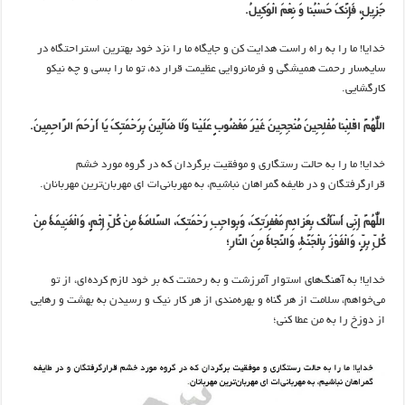
جَزِیلٍ، فَإِنَّکَ حَسْبُنا وَ نِعْمَ الْوَکِیلُ.
خدایا! ما را به راه راست هدایت کن و جایگاه ما را نزد خود بهترین استراحتگاه در
سایه‌سار رحمت همیشگی و فرمانروایی عظیمت قرار ده، تو ما را بسی و چه نیکو
کارگشایی.
اللّٰهُمَّ اقْلِبْنا مُفْلِحِینَ مُنْجِحِینَ غَیْرَ مَغْضُوبٍ عَلَیْنا وَلَا ضَالِّینَ بِرَحْمَتِکَ یَا أَرْحَمَ الرَّاحِمِینَ.
خدایا! ما را به حالت رستگاری و موفقیت برگردان که در گروه مورد خشم
قرارگرفتگان و در طایفه گمراهان نباشیم، به مهربانی‌ات ای مهربان‌ترین مهربانان.
اللّٰهُمَّ إِنِّی أَسْأَلُک بِعَزائِمِ مَغْفِرَتِکَ، وَبِواجِبِ رَحْمَتِکَ، السَّلامَةَ مِنْ کُلِّ إِثْمٍ، وَالْغَنِیمَةَ مِنْ
کُلِّ بِرٍّ، وَالْفَوْزَ بِالْجَنَّةِ، وَالنَّجاةَ مِنَ النَّارِ؛
خدایا! به آهنگ‌های استوار آمرزشت و به رحمتت که بر خود لازم کرده‌ای، از تو
می‌خواهم، سلامت از هر گناه و بهره‌مندی از هر کار نیک و رسیدن به بهشت و رهایی
از دوزخ را به من عطا کنی؛