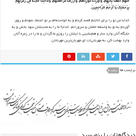
اللّٰهُمَّ انْفَعْنا بِحُبِّهِمْ، وَأَوْرِدْنا مَوْرِدَهُمْ، وَارْزُقْنا مُرافَقَتَهُمْ، وَأَدْخِلْنَا الْجَنَّةَ فِی زُمْرَتِهِمْ
بِرَحْمَتِکَ یَا أَرْحَمَ الرَّاحِمِینَ.
خدایا من تو را برای حاجتم قصد کردم و به خواسته‌ام بر تو اعتماد نمودم و روی
آوردم به تو به واسطه امامان و سرورانم. خدایا! ما را به محبتشان سود بخش و به
جایگاه آنان وارد ساز و هم‌نشینی با ایشان را روزی ما گردان و ما را در زمره آنان
وارد بهشت کن، به مهربانی‌ات ای مهربان‌ترین مهربانان.
برچسب ها
رجب
دیدگاهتان را بنویسید