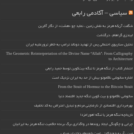
سیاسی – آکادمی رابعی
شگفت آن‌که هرمز به نقش زمین ، نماید چو «هشت» از نگار آفرین
لیندزی گراهام ، درگذشت
تحلیل سناریوی احتمالی پس از تهدید دونالد ترامپ به خاطر ترورعلیه ایران
The Geometric Reinterpretation of the Divine Name “Allah”: From Calligraphy
to Architecture
انتشار کتاب از تنگه هرمز تا تنگه بیت‌کوین توسط حمید رابعی
اشاره ساتوشی ناکاموتو بیش از حد به ایران نزدیک است
From the Strait of Hormuz to the Bitcoin Strait
ساتوشی ناکاموتو و بیت کوین تنگه جدید اقتصاد دنیا
بهره‌برداری اقتصادی از نارضایتی مردم و تبدیل اعتراض به کد تخفیف
تاریخچه تنگه هرمز یا تنگه اهورامزدا
چرایی و چگونگی ایجاد روندها در واگذاری برگ برنده حاکمیت تنگه هرمز به ایرانیان
مین ، آب و چه حکایتی است خونبهای دختران میناب