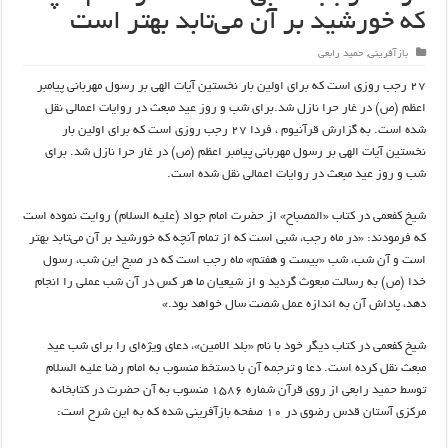
که خورشید بر آن می‌تابد بهتر است
بازآفرینی
,
حمید رابعی
۲۷ رجب روزی است که برای اولین بار نخستین آیات الهی بر رسول مهربانی پیامبر
اعظم (ص) در غار حرا نازل شد.برای شب و روز عید مبعث در روایات اعمالی نقل
شده است. به گزارش قرآنیوم ، فردا ۲۷ رجب روزی است که برای اولین بار
نخستین آیات الهی بر رسول مهربانی پیامبر اعظم (ص) در غار حرا نازل شد. برای
شب و روز عید مبعث در روایات اعمالی نقل شده است.
شیخ کفعمی در کتاب «المصباح» از حضرت امام جواد (علیه السلام) روایت نموده است
که فرمودند: «در ماه رجب، شبی است که از تمام آنچه که خورشید بر آن می‌تابد بهتر
است و آن شب، شب «بیست و هفتم» ماه رجب است که در صبح این شب، رسول
خدا (ص) به رسالت مبعوث گردید و از شیعیان ما هر کس در آن شب عملی را انجام
دهد، پاداش آن به اندازه عمل شصت سال خواهد بود.»
شیخ کفعمی در کتاب دیگر خود با نام «بلد الامین»، دعای ویژه‌ای را برای شب عید
مبعث نقل کرده است. دعا و ترجمه آن با دستخط منسوب به امام رضا علیه السلام
توسط حمید رابعی از روی قرآن شماره ۱۵۸۶ منسوب به آن حضرت در کتابخانه
مرکزی آستان قدس رضوی در ۱۰ صفحه بازآفرینی شده که به این شرح است: