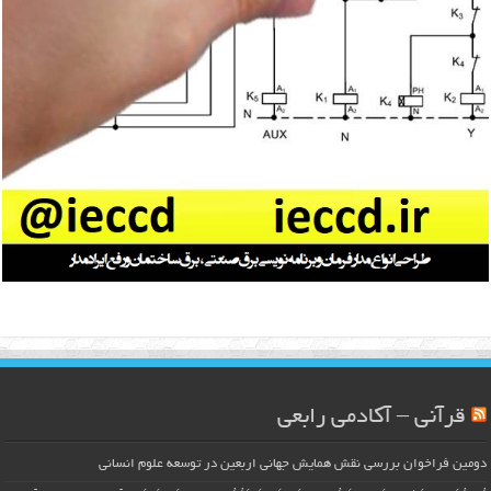
قرآنی – آکادمی رابعی
دومین فراخوان بررسی نقش همایش جهانی اربعین در توسعه علوم انسانی