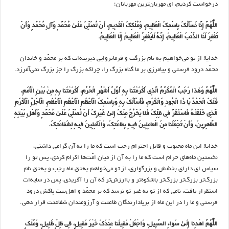
درخواست کردیم، ای مهربان‌ترین مهربانان؛
اللّٰهُمَّ إِنَّا نَسْأَلُکَ بِاسْمِکَ الْعَظِیمِ، وَمُلْکِکَ الْقَدِیمِ، أَنْ تُصَلِّیَ عَلَیٰ مُحَمَّدٍ وَآلِ مُحَمَّدٍ وَأَنْ
تَغْفِرَ لَنَا الذَّنْبَ الْعَظِیمَ، إِنَّهُ لَایَغْفِرُ الْعَظِیمَ إِلّا الْعَظِیمُ.
خدایا! از تو می‌خواهیم به نام بزرگت و فرمانروایی دیرینه‌ات که بر محمّد و خاندان
محمّد درود فرستی و بیامرزی بر ما گناه بزرگ را، چراکه بزرگ را جز بزرگ نمی‌آمرزد.
اللّٰهُمَّ وَهٰذا رَجَبٌ الْمُکَرَّمُ الَّذِی أَکْرَمْتَنا بِهِ أَوَّلُ أَشْهُرِ الْحُرُمِ، أَکْرَمْتَنا بِهِ مِنْ بَیْنِ الْأُمَمِ،
فَلَکَ الْحَمْدُ یَا ذَا الْجُودِ وَالْکَرَمِ، فَأَسْأَلُکَ بِهِ وَبِاسْمِکَ الْأَعْظَمِ الْأَعْظَمِ الْأَعْظَمِ، الْأَجَلِّ الْأَکْرَمِ
الَّذِی خَلَقْتَهُ فَاسْتَقَرَّ فِی ظِلِّکَ فَلا یَخْرُجُ مِنْکَ إِلیٰ غَیْرِکَ أَنْ تُصَلِّیَ عَلَیٰ مُحَمَّدٍ وَأَهْلِ بَیْتِهِ
الطَّاهِرِینَ، وَأَنْ تَجْعَلَنا مِنَ الْعامِلِینَ فِیهِ بِطاعَتِکَ، وَالْآمِلِینَ فِیهِ لِشَفاعَتِکَ.
خدایا! این ماه محبوب و قابل احترام رجب است که ما را به آن گرامی داشتی،
نخستین ماه‌های حرام است که ما را به آن از میان امّت‌ها اکرام کردی، پس تو را
سپاس ای دارای بخشش و بزرگواری، از تو می‌خواهم به‌حق ماه رجب و به‌حق نام
بزرگ‌تر بزرگ‌تر بزرگ‌تر باشکوه‌تر و باارزش‌تر که آن را آفریدی، پس در سایه‌ات
استقرار یافت، نامی که از تو به غیر تو نرسد که بر محمّد و اهل‌بیت پاکش درود
فرستی و ما را در این ماه از برپادارندگان طاعتت و آرزومندان شفاعتت قرار دهی.
اللّٰهُمَّ اهْدِنا إِلَیٰ سَواءِ السَّبِیلِ، وَاجْعَلْ مَقِیلَنا عِنْدَکَ خَیْرَ مَقِیلٍ، فِی ظِلٍّ ظَلِیلٍ، وَمُلْکٍ