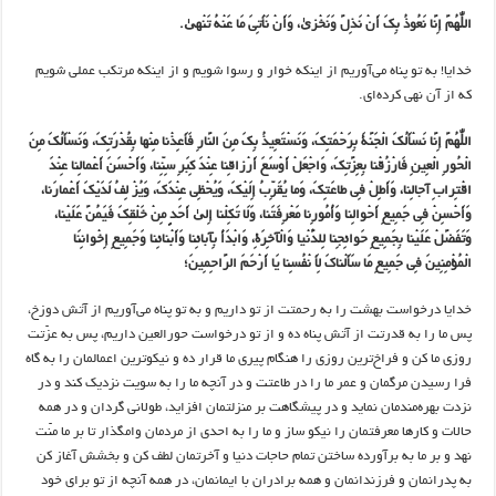
اللّٰهُمَّ إِنَّا نَعُوذُ بِکَ أَنْ نَذِلَّ وَنَخْزیٰ، وَأَنْ نَأْتِیَ مَا عَنْهُ تَنْهیٰ.
خدایا! به تو پناه می‌آوریم از اینکه خوار و رسوا شویم و از اینکه مرتکب عملی شویم
که از آن نهی کرده‌ای.
اللّٰهُمَّ إِنَّا نَسْأَلُکَ الْجَنَّةَ بِرَحْمَتِکَ، وَنَسْتَعِیذُ بِکَ مِنَ النَّارِ فَأَعِذْنا مِنْها بِقُدْرَتِکَ، وَنَسْأَلُکَ مِنَ
الْحُورِ الْعِینِ فَارْزُقْنا بِعِزَّتِکَ، وَاجْعَلْ أَوْسَعَ أَرْزاقِنا عِنْدَ کِبَرِ سِنِّنا، وَأَحْسَنَ أَعْمالِنا عِنْدَ
اقْتِرابِ آجالِنا، وَأَطِلْ فِی طاعَتِکَ، وَما یُقَرِّبُ إِلَیْکَ، وَیُحْظِی عِنْدَکَ، وَیُزْ لِفُ لَدَیْکَ أَعْمارَنا،
وَأَحْسِنْ فِی جَمِیعِ أَحْوالِنا وَأُمُورِنا مَعْرِفَتَنا، وَلَا تَکِلْنا إِلیٰ أَحَدٍ مِنْ خَلْقِکَ فَیَمُنَّ عَلَیْنا،
وَتَفَضَّلْ عَلَیْنا بِجَمِیعِ حَوائِجِنا لِلدُّنْیا وَالْآخِرَةِ، وَابْدَأْ بِآبائِنا وَأَبْنائِنا وَجَمِیعِ إِخْوانِنَا
الْمُؤْمِنِینَ فِی جَمِیعِ مَا سَأَلْناکَ لِأَ نْفُسِنا یَا أَرْحَمَ الرَّاحِمِینَ؛
خدایا درخواست بهشت را به رحمتت از تو داریم و به تو پناه می‌آوریم از آتش دوزخ،
پس ما را به قدرتت از آتش پناه ده و از تو درخواست حورالعین داریم، پس به عزّتت
روزی ما کن و فراخ‌ترین روزی را هنگام پیری ما قرار ده و نیکوترین اعمالمان را به گاه
فرا رسیدن مرگمان و عمر ما را در طاعتت و در آنچه ما را به سویت نزدیک کند و در
نزدت بهره‌مندمان نماید و در پیشگاهت بر منزلتمان افزاید، طولانی گردان و در همه
حالات و کارها معرفتمان را نیکو ساز و ما را به احدی از مردمان وامگذار تا بر ما منّت
نهد و بر ما به برآورده ساختن تمام حاجات دنیا و آخرتمان لطف کن و بخشش آغاز کن
به پدرانمان و فرزندانمان و همه برادران با ایمانمان، در همه آنچه از تو برای خود