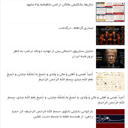
سال‌ها بلاتکلیفی مالکان اراضی شاهنامه ۳۵ مشهد
لیندزی گراهام ، درگذشت
تحلیل سناریوی احتمالی پس از تهدید دونالد ترامپ به خاطر
ترورعلیه ایران
اُعیذُ نَفسی وَ أهلی وَ مالی وَ وُلدی و جَمیعَ ما تَلحَقُهُ عِنایتی و جَمیعَ
نِعَمِ اللّهِ عِندی بِبِسمِ اللّهِ الرَّحمنِ الرَّحیمِ
اُعیذُ نَفسی وَ أهلی وَ مالی وَ وُلدی، و جَمیعَ ما تَلحَقُهُ عِنایتی، و جَمیعَ نِعَمِ اللّهِ عِندی، بِبِسمِ
اللّهِ الرَّحمنِ الرَّحیمِ.
بازخوانی تحلیلی تابلوی «بسم الله الرحمن الرحیم» اثر حمید
رابعی؛ از هندسه نقطه تا تجسم حدیث ثقلین