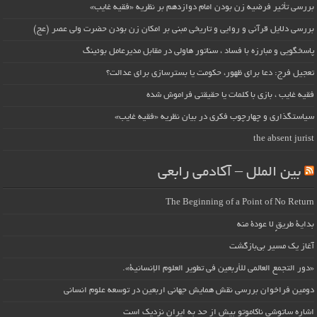
بررسی تأثیر فرضیه زن بودن امام دوازدهم بر نظریه «فقیه غایب»
بررسی دلایل قرآنی و روایی و تاریخی مبنی بر امکان زن بودن حضرت ولی عصر (عج)
پاسخگویی و مبارزه با فساد ، سناتور هاولی در مقابل مدیرعامل بوئینگ
تعجیل فرج: دعا برای ظهور، حکومت یا بسترسازی برای عدالت؟
فقیه غایب ، بازی با کلمات یا حقیقتی فراموش شده
سیاستگذاری و چهارچوب فکری در بیان نظریه «فقیه غایب»
the absent jurist
بین الملل – آکادمی رابعی
The Beginning of a Point of No Return
بداية طريقٍ لا عودة منه
آغاز یک مسیر بی‌بازگشت
«دور التجمع العالمي للأربعين في تطوير العلوم الإنسانية».
دومین فراخوان بررسی نقش همایش جهانی اربعین در توسعه علوم انسانی
اشاره ساتوشی ناکاموتو بیش از حد به ایران نزدیک است