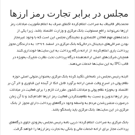
مجلس در برابر تجارت رمز ارز‌ها
محمدباقر قالیباف به صراحت اعلام کرده اکتفای صرف به اعلام مأموریت مبادلات رمز
ارز‌ها نمی‌تواند رافع مسئولیت بانک مرکزی و وزارت اقتصاد باشد، زیرا یکی از
دغدغه‌های مهم فعالان اقتصادی و نمایندگان مجلس این است که با وجود غیرمجاز
بودن صرافی‌های دیجیتال درحالی‌که بانک مرکزی در اسفند ۱۳۹۹ به دارندگان مجوز
پرداخت یاری اعلام کرده؛ از ارائه درگاه پرداخت به این سایت‌ها خودداری کنند
همچنان شرکت‌های اصلی ارائه‌دهنده درگاه پرداخت تحت نظارت شاپرک به‌ویژه در
قالب IPG به این سایت‌ها خدمات می‌دهند.
البته رئیس مجلس در نامه‌اش تأکید کرده بانک مرکزی به‌عنوان متولی اصلی حوزه
نظام پولی در اسرع وقت ضمن ارائه برآورد قابل اتکا از آینده این فناوری و اثر آن بر
اقتصاد و به‌ویژه نظام پولی و مبادلات کشور، مقررات لازم را برای فعالیت در مبادلات
رمز ارز‌ها تدوین و نسبت به نظام‌مندکردن فعالیت رمز ارز‌ها اقدام کند و تا آن زمان
درصورت متضررشدن مردم به واسطه وجود درگاه‌های پرداخت دارای مجوز از بانک
مرکزی در این سایت‌ها، بانک مرکزی باید پاسخگو باشد.
بانک مرکزی به صراحت اعلام کرده؛ درپی نامه رئیس مجلس به‌زودی جلوی درگاه‌های
پرداخت مجاز برای ارائه خدمات مالی و بانکی به تجارت رمز‌ارز‌ها را خواهد گرفت.