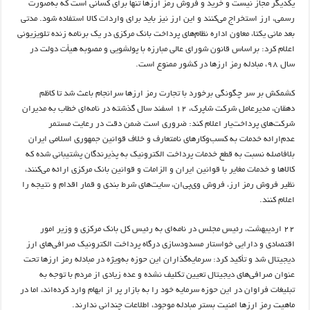
یکدیگر مجاز نیست و خرید و فروش رمز ارز‌ها تنها برای کسانی است که به‌صورت
رسمی، ارز استخراج می‌کنند و این ارز نیز باید برای واردات کالا استفاده شود. مدتی
بعد مانی یکتا، معاون اداره نظام‌های پرداخت بانک مرکزی در یک برنامه زنده تلویزیونی
اعلام کرد: براساس قانون شورای عالی مبارزه با پولشویی و مصوبه هیأت دولت در
سال ۹۸، مبادله رمز ارز‌ها در کشور ممنوع است.
کشمکش بر سر چگونگی برخورد با تجارت رمز ارز‌ها سرانجام باعث شد تا کاظم
دهقان، مدیرعامل شرکت شاپرک، ۱۲ اسفند سال گذشته در نامه‌ای خطاب به مدیران
شرکت‌های پرداخت‌یار اعلام کند: ضروری است ضمن دقت در رعایت مستمر
عدم‌ارائه خدمات به کسب‌وکار‌های نامتعارف و خلاف قوانین جمهوری اسلامی ایران
بلافاصله نسبت به قطع خدمات پرداخت الکترونیک به پذیرندگان پشتیبانی شده که
کالا‌ها و خدمات مغایر با قوانین ایران و الزامات و قوانین بانک مرکزی ارائه می‌کنند،
نظیر فروش رمز ارز، فروش وی‌پی‌ان، سایت‌های شرط بندی و قمار اقدام و نتیجه را
اعلام کنند.
۲۲ اردیبهشت، رئیس مجلس در نامه‌ای به رئیس کل بانک مرکزی و وزیر امور
اقتصادی و دارایی خواستار مسدود‌سازی درگاه پرداخت الکترونیک صرافی‌های ارز
دیجیتال شد و تأکید کرد: سرمایه‌گذاران این حوزه به‌ویژه در مبادله رمز ارز‌ها تحت
عنوان صرافی‌های دیجیتال تعیین تکلیف نشده و عده زیادی از مردم با توجه به
تبلیغات فراوان در این حوزه سرمایه خود را به بازار پر از ابهام وارد کرده‌اند، اما در
ماهیت رمز ارز‌ها امنیت بستر مبادله موجود، اطلاعات چندانی ندارند.