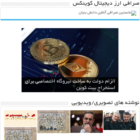
صرافی ارز دیجیتال کوینکس
انقلاب در صنعت و کشاورزی با ارائه لیزر
طرح ایران رود قبل از اینکه یک طرح ملی
سال‌ها بلاتکلیفی مالکان اراضی شاهنامه ۳۵
باند قدرتمند مافیایی پشت صحنه کوهخواری
الزام دولت به ساخت نیروگاه اختصاصی برای
مشهد
سطحی
در مشهد
استخراج بیت کوین
باشد ، یک مطالبه بین المللی خواهد شد
نوشته های تصویری/ویدیویی