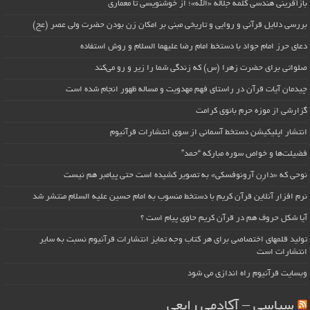
بازآفرینی هندسی کلمه جلاله «الله»؛ از خوشنویسی تا معماری
بررسی دلایل قرآنی و روایی و تاریخی مبنی بر امکان زن بودن حضرت ولی عصر (عج)
دعای حرز امام جواد با دستخط امام رضا علیهما السلام و روش استفاده
صلواتی برای حضرت زهرا (س) که زندگی شما را زیر و رو می‌کند
چیدمان آیات قرآن در راستای فهم مهدویت و مساله ظهور انجام شده است
گزارشی از موزه حرم بانوی کرامت
انتشار اپلیکیشن دستخط آسمانی از سوی انتشارات قرآنیوم
فضیلت‌ها و خواص سوره مبارکه “حمد”
نوحی که «دارِن آرونوفسکی» به تصویر کشیده است حتی پیامبر هم نیست
نرم افزار آنلاین قرآن کریم با دستخط منسوب به امام حسین علیه السلام منتشر شد
آیا شکل حروف هم در قرآن کریم حاوی پیام است ؟
تولید قلمهای اختصاصی برای هر کتاب وجه تمایز انتشارات قرآنیوم نسبت به سایر
انتشارات است
وبسایت قرآنیوم راه اندازی می شود
سیاسی – آکادمی رابعی