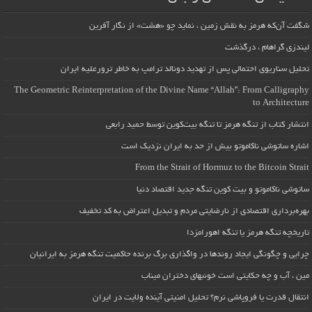
شگفت آن‌که هرمز به نقش زمین ، نماید چو «هشت» از نگار آفرین
لیندزی گراهام ، درگذشت
تحلیل سناریوی احتمالی پس از تهدید دونالد ترامپ به خاطر ترورعلیه ایران
The Geometric Reinterpretation of the Divine Name “Allah”: From Calligraphy
to Architecture
انتشار کتاب از تنگه هرمز تا تنگه بیت‌کوین توسط حمید رابعی
اشاره ساتوشی ناکاموتو بیش از حد به ایران نزدیک است
From the Strait of Hormuz to the Bitcoin Strait
ساتوشی ناکاموتو و بیت کوین تنگه جدید اقتصاد دنیا
بهره‌برداری اقتصادی از نارضایتی مردم و تبدیل اعتراض به کد تخفیف
تاریخچه تنگه هرمز یا تنگه اهورامزدا
چرایی و چگونگی ایجاد روندها در واگذاری برگ برنده حاکمیت تنگه هرمز به ایرانیان
مین ، آب و چه حکایتی است خونبهای دختران میناب
انتقال قدرت یا فروپاشی نرم؟ تحلیل امنیتی آینده ولایت در ایران