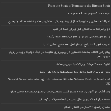
From the Strait of Hormuz to the Bitcoin Strait
تاریخچه تنگه هرمز یا تنگه اهورامزدا
تحولات فلسطین و خاورمیانه، از زاویه ای دیگر – بخش بیست و هشتم + نقد و توضیح
دو برابر تعداد ساختمان های ویران شده در حلب
رژیم صهیونیستی قبرس را هم می‌خواهد اشغال کند؟
تخریب قبور ائمه بقیع در نظر اهل سنت هیچ مبنایی ندارد
پیام رهبر انقلاب به ملت فلسطین در پی پیروزی مقاومت در جنگ دوازده روزه بر رژیم
صهیونیستی
شلیک ۲۰۰۰ موشک و راکت به صهیونیست‌ها
شمار قربانیان حمله به مدرسه سیدالشهدا به ۸۵ نفر رسید
Satoshi Nakamoto missing link between Bitcoin, Salman Rushdie, Israel and
UK
رمز گشایی از آخرین ترانه و ویدئو کلیپ شیطانی ساسان حیدری ملقب به ساسی مانکن
۴۰۰ هزار کودک زیر ۵ سال یمنی در آستانه مرگ از گرسنگی
سلمان رشدی ۳۲ سال در انتظار اعدام