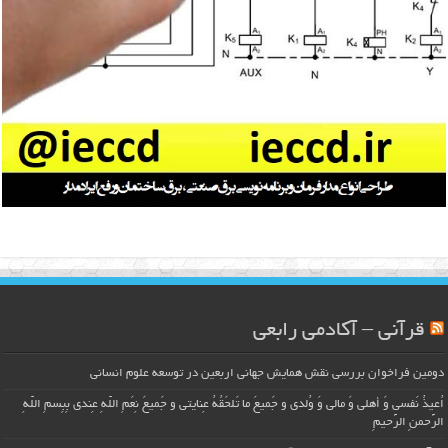
قرآنی – آکادمی رابعی
دومین فراخوان بررسی نقش همایش جهانی اربعین در توسعه علوم انسانی
اُعیذُ نَفسی وَ أهلی وَ مالی وَ وُلدی و جَمیعَ ما تَلحَقُهُ عِنایتی و جَمیعَ نِعَمِ اللّهِ عِندی بِبِسمِ اللّهِ
الرَّحمنِ الرَّحیمِ