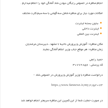
انجام مناظره در خصوص رایگان نبودن شاد آمادگی خود را اعلام میدارم .
امکانات مورد نیاز برای مناظره شامل سه گوشی با سه سیم کارت مختلف
بدون بسته اینترنت
اینترنت داخلی
اینترنت بین المللی
مکان مناظره ؛ آموزش و پرورش ناحیه ۷ مشهد ، دبیرستان مرشدیان
زمان مناظره ؛ هر موقع جناب وزیر اعلام آمادگی نمایند
حمید رابعی
کد پرسنلی : ۳۰۷۷۲۸۵۶
درخواست مناظره با وزیر آموزش و پرورش در خصوص شاد –
https://www.farsnews.ir/my/c/52073
در صورت حمایت شما از این کمپین این مناظره سریعتر انجام خواهد شد