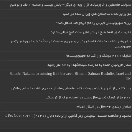
تحولات فلسطین و خاورمیانه، از زاویه ای دیگر – بخش بیست و هشتم + نقد و توضیح
دو برابر تعداد ساختمان های ویران شده در حلب
رژیم صهیونیستی قبرس را هم می‌خواهد اشغال کند؟
تخریب قبور ائمه بقیع در نظر اهل سنت هیچ مبنایی ندارد
پیام رهبر انقلاب به ملت فلسطین در پی پیروزی مقاومت در جنگ دوازده روزه بر رژیم
صهیونیستی
شلیک ۲۰۰۰ موشک و راکت به صهیونیست‌ها
شمار قربانیان حمله به مدرسه سیدالشهدا به ۸۵ نفر رسید
Satoshi Nakamoto missing link between Bitcoin, Salman Rushdie, Israel and
UK
رمز گشایی از آخرین ترانه و ویدئو کلیپ شیطانی ساسان حیدری ملقب به ساسی مانکن
۴۰۰ هزار کودک زیر ۵ سال یمنی در آستانه مرگ از گرسنگی
سلمان رشدی ۳۲ سال در انتظار اعدام
دانلود و مشاهده مستند انیمیشن رمز گشایی از برنامه دجال (۲۰۲۰) : I, Pet Goat 2.99