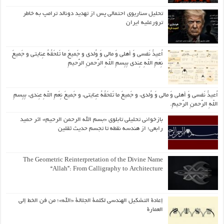
تحلیل سناریوی احتمالی پس از تهدید دونالد ترامپ به خاطر
ترورعلیه ایران
اُعیذُ نَفسی وَ أهلی وَ مالی وَ وُلدی و جَمیعَ ما تَلحَقُهُ عِنایتی و جَمیعَ
نِعَمِ اللّهِ عِندی بِبِسمِ اللّهِ الرَّحمنِ الرَّحیمِ
اُعیذُ نَفسی وَ أهلی وَ مالی وَ وُلدی، و جَمیعَ ما تَلحَقُهُ عِنایتی، و جَمیعَ نِعَمِ اللّهِ عِندی، بِبِسمِ
اللّهِ الرَّحمنِ الرَّحیمِ.
بازخوانی تحلیلی تابلوی «بسم الله الرحمن الرحیم» اثر حمید
رابعی؛ از هندسه نقطه تا تجسم حدیث ثقلین
The Geometric Reinterpretation of the Divine Name
“Allah”: From Calligraphy to Architecture
إعادة التشكيل الهندسي لكلمة الجلالة «الله»؛ من فن الخط إلى
العمارة