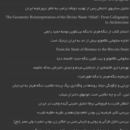
تحلیل سناریوی احتمالی پس از تهدید دونالد ترامپ به خاطر ترورعلیه ایران
The Geometric Reinterpretation of the Divine Name “Allah”: From Calligraphy
to Architecture
انتشار کتاب از تنگه هرمز تا تنگه بیت‌کوین توسط حمید رابعی
اشاره ساتوشی ناکاموتو بیش از حد به ایران نزدیک است
From the Strait of Hormuz to the Bitcoin Strait
ساتوشی ناکاموتو و بیت کوین تنگه جدید اقتصاد دنیا
بهره‌برداری اقتصادی از نارضایتی مردم و تبدیل اعتراض به کد تخفیف
تاریخچه تنگه هرمز یا تنگه اهورامزدا
چرایی و چگونگی ایجاد روندها در واگذاری برگ برنده حاکمیت تنگه هرمز به ایرانیان
مین ، آب و چه حکایتی است خونبهای دختران میناب
انتقال قدرت یا فروپاشی نرم؟ تحلیل امنیتی آینده ولایت در ایران
بررسی تأثیر فرضیه زن بودن امام دوازدهم بر نظریه «فقیه غایب»
بررسی دلایل قرآنی و روایی و تاریخی مبنی بر امکان زن بودن حضرت ولی عصر (عج)