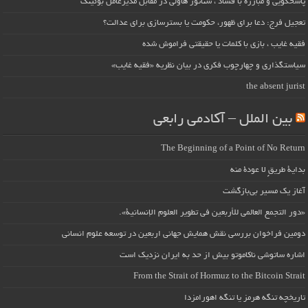
پاسخگویی و مبارزه با فساد ، سناتور هاولی در مقابل مدیرعامل بوئینگ
تعجیل فرج: دعا برای ظهور، حکومت یا بسترسازی برای عدالت؟
فقیه غایب ، بازی با کلمات یا حقیقتی فراموش شده
سیاستگذاری و چهارچوب فکری در بیان نظریه «فقیه غایب»
the absent jurist
بین الملل – آکادمی رابعی
The Beginning of a Point of No Return
بداية طريقٍ لا عودة منه
آغاز یک مسیر بی‌بازگشت
«دور التجمع العالمي للأربعين في تطوير العلوم الإنسانية».
دومین فراخوان بررسی نقش همایش جهانی اربعین در توسعه علوم انسانی
اشاره ساتوشی ناکاموتو بیش از حد به ایران نزدیک است
From the Strait of Hormuz to the Bitcoin Strait
تاریخچه تنگه هرمز یا تنگه اهورامزدا