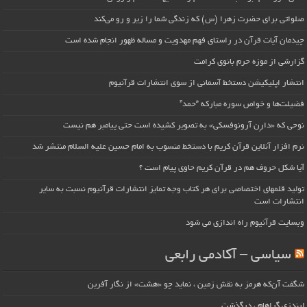
صلواتی برای حضرت زهرا (س) که زندگی شما را زیر و رو می‌کند
چیدمان آیات قرآن در راستای فهم مهدویت و مساله ظهور انجام شده است
گزارشی از موزه حرم بانوی کرامت
انتشار اپلیکیشن دستخط آسمانی از سوی انتشارات قرآنیوم
فضیلت‌ها و خواص سوره مبارکه “حمد”
نوحی که «دارِن آرونوفسکی» به تصویر کشیده است حتی پیامبر هم نیست
نرم افزار آنلاین قرآن کریم با دستخط منسوب به امام حسین علیه السلام منتشر شد
آیا شکل حروف هم در قرآن کریم حاوی پیام است ؟
تولید قلمهای اختصاصی برای هر کتاب وجه تمایز انتشارات قرآنیوم نسبت به سایر
انتشارات است
وبسایت قرآنیوم راه اندازی می شود
سیاسی – آکادمی رابعی
شگفت آن‌که هرمز به نقش زمین ، نماید چو «هشت» از نگار آفرین
لیندزی گراهام ، درگذشت