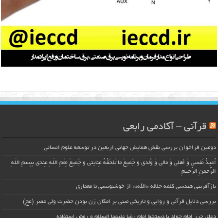
قرآنی – آکادمی رابعی
دومین فراخوان بررسی نقش همایش جهانی اربعین در توسعه علوم انسانی
اُعیذُ نَفسی وَ أهلی وَ مالی وَ وُلدی و جَمیعَ ما تَلحَقُهُ عِنایتی و جَمیعَ نِعَمِ اللّهِ عِندی بِبِسمِ اللّهِ
الرَّحمنِ الرَّحیمِ
بازآفرینی هندسی کلمه جلاله «الله»؛ از خوشنویسی تا معماری
بررسی دلایل قرآنی و روایی و تاریخی مبنی بر امکان زن بودن حضرت ولی عصر (عج)
دعای حرز امام جواد با دستخط امام رضا علیهما السلام و روش استفاده