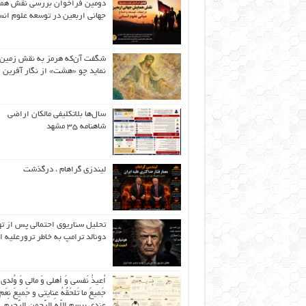
دومین فراخوان بررسی نقش هم
جهانی اربعین در توسعه علوم انس
شگفت آن‌که هرمز به نقش زمین 
نماید چو «هشت» از نگار آفرین
سال‌ها بلاتکلیفی مالکان اراضی
شاهنامه ۳۵ مشهد
لیندزی گراهام ، درگذشت
تحلیل سناریوی احتمالی پس از ت
دونالد ترامپ به خاطر ترورعلیه ا
اُعیذُ نَفسی وَ أهلی وَ مالی وَ وُلدی
جَمیعَ ما تَلحَقُهُ عِنایتی و جَمیعَ نِعَمِ 
عِندی بِبِسمِ اللّهِ الرَّحمنِ الرَّحیمِ