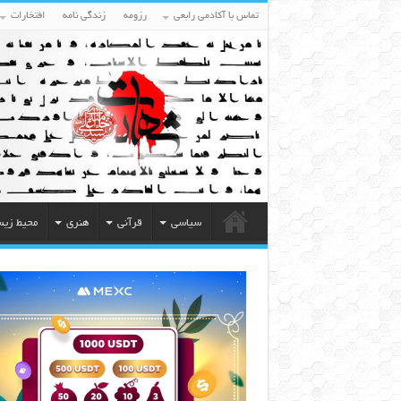
تماس با آکادمی رابعی
رزومه
زندگی نامه
افتخارات
سیاسی
قرآنی
هنری
محیط زی