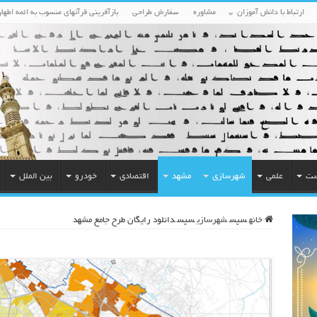
ارتباط با دانش آموزان
مشاوره
سفارش طراحی
بازآفرینی قرآنهای منسوب به ائمه اطهار
ست
علمی
شهرسازی
مشهد
اقتصادی
خودرو
بین الملل
خانه
سپس
شهرسازی
سپس
دانلود رایگان طرح جامع مشهد