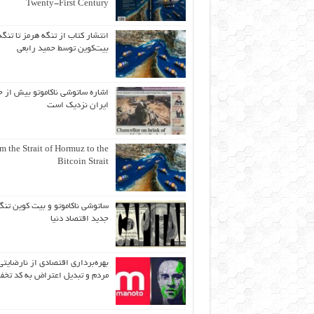
Twenty-First Century
انتشار کتاب از تنگه هرمز تا تنگه
بیت‌کوین توسط حمید رابعی
اشاره ساتوشی ناکاموتو بیش از ح
ایران نزدیک است
m the Strait of Hormuz to the
Bitcoin Strait
ساتوشی ناکاموتو و بیت کوین تنگ
جدید اقتصاد دنیا
بهره‌برداری اقتصادی از نارضایتی
مردم و تبدیل اعتراض به کد تخف