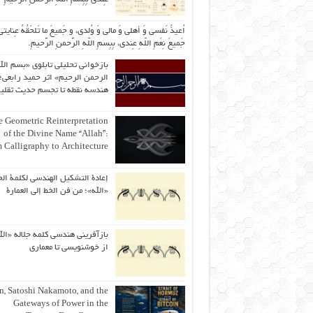
اُعیذُ نَفسی وَ أهلی وَ مالی وَ وُلدی، و جَمیعَ ما تَلحَقُهُ عِنایتی
جَمیعَ نِعَمِ اللّهِ عِندی، بِبِسمِ اللّهِ الرَّحمنِ الرَّحیمِ.
بازخوانی تحلیلی تابلوی «بسم الل
الرحمن الرحیم» اثر حمید رابعی؛ 
هندسه نقطه تا تجسم حدیث ثقلی
 Geometric Reinterpretation
of the Divine Name “Allah”:
 Calligraphy to Architecture
إعادة التشكيل الهندسي لكلمة الج
«الله»؛ من فن الخط إلى العمارة
بازآفرینی هندسی کلمه جلاله «الل
از خوشنویسی تا معماری
an, Satoshi Nakamoto, and the
Gateways of Power in the