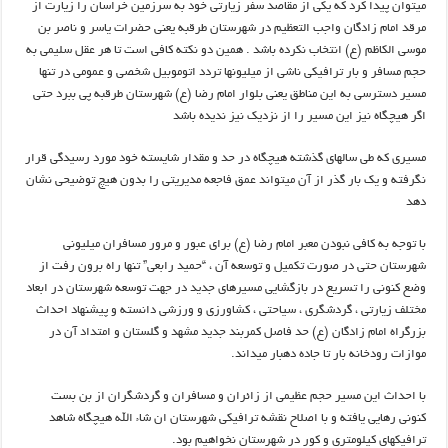
میتوان پیدا کرد که یکی از مقاصد سفر زیارتی خود به سرزمین خراسان را زیارت از
مرقد امام زادگان واجب التعظیم در شهرستان طرقبه یعنی حضرات یاسر و ناصر بن
موسی الکاظم (ع) انتخاب نکرده باشد . همین دو نکته کافی است تا هر عقل سلیمی به
حجم مسافر و بار ترافیکی ناشی از میلیونها تردد اتوموبیل شخصی و عمومی در تنها
مسیر دسترسی به این مناطق یعنی بلوار امام رضا (ع) شهرستان طرقبه پی ببرد حتی
اگر هیچگاه نیز این مسیر را از نزدیک نیز ندیده باشد
مسیری که طی سالهای گذشته هیچگاه در حد و مقدار شایسته خود مورد رسیدگی قرار
نگرفته و یک بار گذر از آن میتواند عمق فاجعه مدیریتی را بدون هیچ توضیحی نشان
دهد
با توجه به کافی نبودن معبر امام رضا (ع) برای عبور و مرور مسافران میلیونی
شهرستان حتی در صورت تکمیل و توسعه آن ، “حمید رابعی” تنها راه برون رفت از
وضع کنونی را تسریع در بازگشایی مسیرهای جدید در جهت توسعه شهرستان در ابعاد
مختلف زیارتی ، گردشگری ، سیاحتی ، کشاورزی و ورزشی دانسته و پیشنهاد احداث
بزرگراه امام زادگان (ع) حد فاصل کمربند جدید مشهد و گلستان و امتداد آن در
موازات رودخانه بار تا جاده دهبار میداند.
با احداث این مسیر حجم عظیمی از زائران و مسافران و گردشگران از بن بست
کنونی رهایی یافته و با اصلاح نقشه ترافیکی شهرستان ان شاء الله هیچگاه شاهد
ترافیکهای کیلومتری و کور در شهرستان نخواهیم بود.