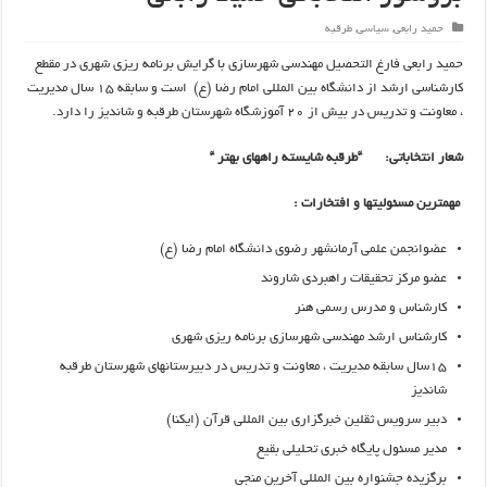
حمید رابعی
,
سیاسی
,
طرقبه
حمید رابعی فارغ التحصیل مهندسی شهرسازی با گرایش برنامه ریزی شهری در مقطع
کارشناسی ارشد از دانشگاه بین المللی امام رضا (ع) است و سابقه ۱۵ سال مدیریت
، معاونت و تدریس در بیش از ۲۰ آموزشگاه شهرستان طرقبه و شاندیز را دارد.
شعار انتخاباتی:
“طرقبه شایسته راههای بهتر “
مهمترین مسئولیتها و افتخارات :
عضوانجمن علمی آرمانشهر رضوی دانشگاه امام رضا (ع)
عضو مرکز تحقیقات راهبردی شاروند
کارشناس و مدرس رسمی هنر
کارشناس ارشد مهندسی شهرسازی برنامه ریزی شهری
۱۵سال سابقه مدیریت ، معاونت و تدریس در دبیرستانهای شهرستان طرقبه
شاندیز
دبیر سرویس ثقلین خبرگزاری بین المللی قرآن (ایکنا)
مدیر مسئول پایگاه خبری تحلیلی بقیع
برگزیده جشنواره بین المللی آخرین منجی