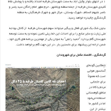
۱ در انتهای بلوار وکیل اباد به سمت شهرستان طرقبه امتداد یافته و با پوشش نقاط
کلیدی شهرستان طرقبه از جمله منطقه ویلاشهر ، حرم مطهر امام زادگان سید یاسر و
ناصر علیهم السلام ، شهرک بوستان ، مرکز شهر و شهرک فرهنگیان به منطقه
گردشگری چالیدره خواهد رسید.
بدون شک یک شورای فعال و پیگیر میتواند سهم شهرستان طرقبه از کانال بودجه
ملی زیارت و سایر منابع را برای احداث این خط ریلی تامین نموده و به سمت توسعه
شهرستان گام بردارد.”حمید رابعی” به عنوان یکی از مهمترین برنامه های کاری خود ،
ضمن ارائه این پیشنهاد برای نخستین بار ، در این جهت گام برخواهد داشت.
گردشگری ، اقتصاد مکمل برای شهروندان
تِلِه‌کابین گونه‌ای
آسانسور هوایی
است که معمولاً
برای جابجایی
مردم یا کالا در
مناطق کوهستانی
استفاده می‌شود
اما در کشور ما
بیشتر از این