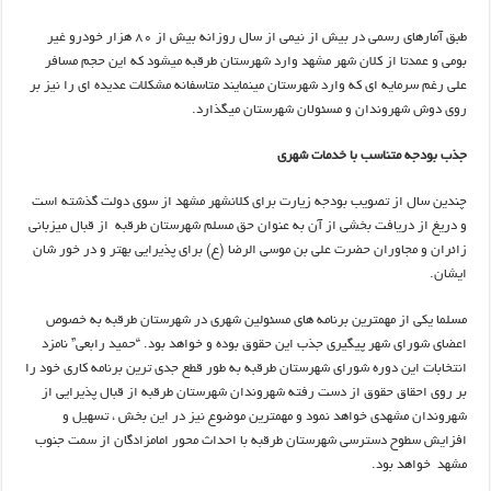
طبق آمارهای رسمی در بیش از نیمی از سال روزانه بیش از ۸۰ هزار خودرو غیر
بومی و عمدتا از کلان شهر مشهد وارد شهرستان طرقبه میشود که این حجم مسافر
علی رغم سرمایه ای که وارد شهرستان مینمایند متاسفانه مشکلات عدیده ای را نیز بر
روی دوش شهروندان و مسئولان شهرستان میگذارد.
جذب بودجه متناسب با خدمات شهری
چندین سال از تصویب بودجه زیارت برای کلانشهر مشهد از سوی دولت گذشته است
و دریغ از دریافت بخشی از آن به عنوان حق مسلم شهرستان طرقبه از قبال میزبانی
زائران و مجاوران حضرت علی بن موسی الرضا (ع) برای پذیرایی بهتر و در خور شان
ایشان.
مسلما یکی از مهمترین برنامه های مسئولین شهری در شهرستان طرقبه به خصوص
اعضای شورای شهر پیگیری جذب این حقوق بوده و خواهد بود. “حمید رابعی” نامزد
انتخابات این دوره شورای شهرستان طرقبه به طور قطع جدی ترین برنامه کاری خود را
بر روی احقاق حقوق از دست رفته شهروندان شهرستان طرقبه از قبال پذیرایی از
شهروندان مشهدی خواهد نمود و مهمترین موضوع نیز در این بخش ، تسهیل و
افزایش سطوح دسترسی شهرستان طرقبه با احداث محور امامزادگان از سمت جنوب
مشهد خواهد بود.