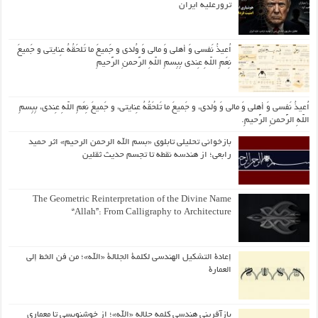
ترورعلیه ایران
اُعیذُ نَفسی وَ أهلی وَ مالی وَ وُلدی و جَمیعَ ما تَلحَقُهُ عِنایتی و جَمیعَ
نِعَمِ اللّهِ عِندی بِبِسمِ اللّهِ الرَّحمنِ الرَّحیمِ
اُعیذُ نَفسی وَ أهلی وَ مالی وَ وُلدی، و جَمیعَ ما تَلحَقُهُ عِنایتی، و جَمیعَ نِعَمِ اللّهِ عِندی، بِبِسمِ
اللّهِ الرَّحمنِ الرَّحیمِ.
بازخوانی تحلیلی تابلوی «بسم الله الرحمن الرحیم» اثر حمید
رابعی؛ از هندسه نقطه تا تجسم حدیث ثقلین
The Geometric Reinterpretation of the Divine Name
“Allah”: From Calligraphy to Architecture
إعادة التشكيل الهندسي لكلمة الجلالة «الله»؛ من فن الخط إلى
العمارة
بازآفرینی هندسی کلمه جلاله «الله»؛ از خوشنویسی تا معماری