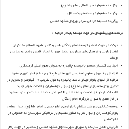
برگزیده جشنواره بین المللی امام رضا (ع)
برگزیده جشنواره رسانه های دیجیتال
برگزیده مسابقه طراحی سردر ورودی مشهد مقدس
برنامه های پیشنهادی در جهت توسعه پایدار طرقبه :
حرکت در جهت احیاء و توسعه امام زادگان یاسر و ناصر علیهم السلام به عنوان
قطب زیارتی و فرهنگی شهرستان در تعامل بهتر با آستان قدس رضوی و سازمان
اوقاف
احیاء بند گلستان همسو با توسعه چالیدره به عنوان محوراصلی گردشگری
افزایش و تسهیل سطوح دسترسی شهرستان با پیگیری خط ۶ قطار شهری مشهد
طرقبه از انتهای بلوار میثاق تا سد چالیدره به طول تقریبی ۱۹ کیلومتر و تسریع در
تکمیل و توسعه بلوار امام رضا (ع) و بلوار کوهساران و احداث بلوار جدید
الاحداث بار در فاز نخست و امتداد آن تا کمربندی جدید الاحداث در جنوب مشهد
در فاز بعدی با عنوان بزرگراه امام زادگان
توسعه خیابانهای عرضی متقاطع با بلوارهای امام خمینی ، امام رضا (ع) ، بلوار معلم ،
بلوار کوهساران و بلوار بار به منظور تقسیم بار ترافیکی شهرستان به خصوص در
ایام تعطیل
افزایش تعامل سازنده با شورای شهرستانهای مشهد مقدس و شاندیز در جهت رفع