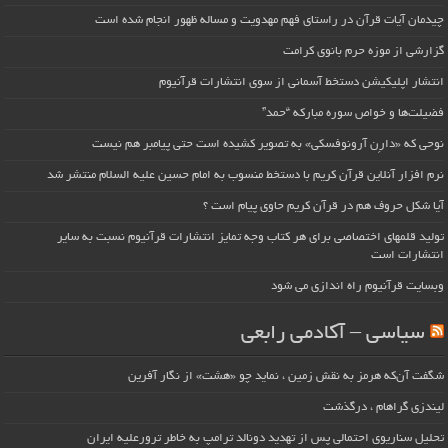
چیدمان آیات قرآن در راستای فهم مهدویت و مساله ظهور انجام شده است
گزارشی از موزه حرم بانوی کرامت
انتشار اپلیکیشن دستخط آسمانی از سوی انتشارات قرآنیوم
فضیلت‌ها و خواص سوره مبارکه “حمد”
نوحی که «دارِن آرونوفسکی» به تصویر کشیده است حتی پیامبر هم نیست
نرم افزار آنلاین قرآن کریم با دستخط منسوب به امام حسین علیه السلام منتشر شد
آیا شکل حروف هم در قرآن کریم حاوی پیام است ؟
تولید قلمهای اختصاصی برای هر کتاب وجه تمایز انتشارات قرآنیوم نسبت به سایر
انتشارات است
وبسایت قرآنیوم راه اندازی می شود
سیاسی – آکادمی رابعی
شگفت آن‌که هرمز به نقش زمین ، نماید چو «هشت» از نگار آفرین
لیندزی گراهام ، درگذشت
تحلیل سناریوی احتمالی پس از تهدید دونالد ترامپ به خاطر ترورعلیه ایران