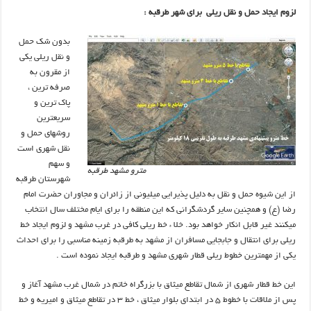
لزوم ایجاد حمل و نقل ریلی برای شهر طرقبه :
بدون شک حمل
و نقل ریلی یکی
از مقرون به
صرفه ترین ،
پاک ترین و
سریعترین
روشهای حمل و
نقل شهری است
و سهم
مترو مشهد طرقبه
شهرستان طرقبه
از این شیوه حمل و نقل به دلیل پذیرایی میلیونی از زائران و مجاوران حضرت امام
رضا (ع) و همچنین سایر گردشگرانی که این منطقه را برای ایام مختلف سال انتخاب
میکنند غیر قابل انکار خواهد بود. خلا ء خط ریلی کافی در غرب مشهد و لزوم ایجاد خط
ریلی برای انتقال و جابجایی مسافران از مشهد به طرقبه زمینه مناسبی را برای احداث
یکی از مهمترین خطوط ریلی قطار شهری مشهد و طرقبه ایجاد نموده است .
این خط قطار شهری از شمال تقاطع میثاق با بزرگراه خاتم در شمال غرب مشهد آغاز و
پس از ملاقات با خطوط ۵ در ابتدای بلوار میثاق ، خط ۳ در تقاطع میثاق و امیریه و خط