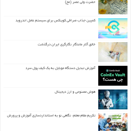
حضرت ولی عصر (عج)
کمپین جذاب صرافی کوینکس برای سیستم عامل اندروید
خالق آثار ماندگار نگارگری ایران درگذشت
آموزش تبدیل دستگاه موبایل به یک کیف‌ پول سرد
هوش مصنوعی و ارز دیجیتال
تکریم مقام معلم: نگاهی نو به استانداردسازی آموزش و پرورش