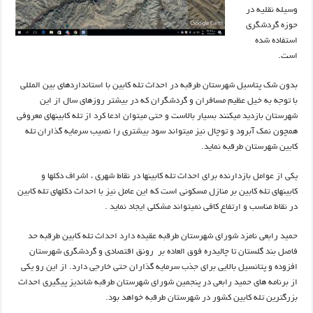
وسیله نقلیه در
حوزه گردشگری
استفاده شده
است.
بدون شک پتاسیل شهرستان طرقبه در احداث تله کابین با استانداردهای بین المللی
با توجه به خیل عظیم مسافران و گردشگران که در بیشتر روزهای سال از این
شهرستان بازدید میکنند بسیار بالاست و حتی میتوان ادعا کرد از تله کابینهای معروفی
همچون نمک آبرود و توچال نیز میتواند سود بیشتری را نصیب سرمایه گذاران تله
کابین شهرستان طرقبه نماید.
یکی از عوامل بازدارنده برای احداث تله کابینها در نقاط شهری ، اشراف دکلها و
کابینهای تله کابین بر منازل مسکونی است که این عامل نیز با احداث دکلهای تله کابین
در نقاط مناسب و ارتفاع کافی نمیتواند مشکلی ایجاد نماید .
حمید رابعی نامزد شورای شهرستان طرقبه عقیده دارد احداث تله کابین طرقبه حد
فاصل بند گلستان تا چالیدره فوق العاده بر رونق اقتصادی و گردشگری شهرستان
افزوده و پتانسیل بالایی برای جذب سرمایه گذاران حتی خارجی دارد. از این رو یکی
از برنامه های حمید رابعی در پنجمین شورای شهرستان طرقبه شاندیز پیگیری احداث
بزرگترین تله کابین کشور در شهرستان طرقبه خواهد بود.