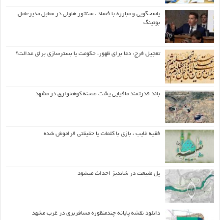
پاسخگویی و مبارزه با فساد ، سناتور هاولی در مقابل مدیرعامل
بوئینگ
تعجیل فرج: دعا برای ظهور، حکومت یا بسترسازی برای عدالت؟
باند قدرتمند مافیایی پشت صحنه کوهخواری در مشهد
فقیه غایب ، بازی با کلمات یا حقیقتی فراموش شده
پل طبیعت در شاندیز احداث میشود
دانلود نقشه پایانه چندمنظوره مسافربری در غرب مشهد