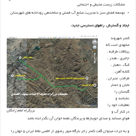
مشکلات زیست محیطی و اجتماعی
توسعه فضای سبز با مدیریت منابع آب فصلی و ساماندهی رودخانه های شهرستان
ایجاد و گسترش راههای دسترسی جدید:
کمتر شهروند
مشهدی است که
ییلاقات طرقبه ،
جاغرق ، نغندر ،
کنگ ، دهبار ،
کلاته آهن ،
طرقدر، عنبران ،
مایان و حصار
گلستان را
نشناسد و
تعطیلات خود را
بزرگراه امام زادگان
در کنار آب و
هوای مساعد و صدای جویبارها و پرندگان نغمه خوان آن نگذرانده باشد
و به جرات میتوان گفت کمتر زائر بارگاه منور رضوی از اقصی نقاط ایران و جهان را