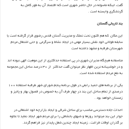
گفت، اینکه ماسوله در حال حاضر شهری است که اقتصاد آن به طور کامل به
گردشگری وابسته است .
بند تاریخی گلستان
این مکان که هم اکنون تحت تملک و مدیریت آستان قدس رضوی قرار گرفته است با
سابقه طولانی خود نقش بسیار مهمی در ایجاد نشاط و سرگرمی و حتی اشتغال مردم
شهرستان طرقبه و مشهد داشته است
متاسفانه هیچگاه مدیران شهری در پی استفاده حداکثری از این موهبت الهی نبوده اند
و در خوشبینانه ترین اظهار نظر میتوان گفت حداکثر از ۳۰ درصد ساحل این مجموعه
به نفع مردم استفاده شده است.
یکی از برنامه های حمید رابعی در طول برنامه پنجم شورای شهر طرقبه استفاده ۱۰۰
درصدی از تمام ساحل این بند در چهار طرف آن به خصوص در فصول بهار و پائیز و
زمستان خواهد بود .
احداث جاده دسترسی مناسب برای ساحل شرقی و ایجاد بازارچه خود اشتغالی در
جوار این بند میتواند روزها و شبهای بانشاطی را برای مردم شهر ایجاد نماید تا علاوه
بر گذران اوقات فراغت ، زمینه ایجاد چندین شغل پایدار نیز فراهم گردد.