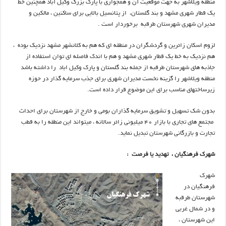
منطقه ویلاشهر به جهت موقعیت آن و همجواری با پارک بزرگ وکیل آباد همچنین خط
یک قطار شهری مشهد و بند گلستان، از پتانسیل بالایی برای ساکنین ، مالکین و
مدیران شهری شهرستان طرقبه برخوردار است .
لزوم اسکان زائرین و گردشگران در منطقه ای که هم به کلانشهر مشهد نزدیک بوده ،
هم نزدیک به خط یک قطار شهری مشهد و هم با اندک فاصله ای توان استفاده از
جاذبه های شهرستان طرقبه از جمله بند گلستان و پارک وکیل اباد را داشته باشد
منطقه ویلاشهر را گزینه نخست مدیران شهری برای جذب سرمایه گذار در حوزه
زیرساختهای مناسب برای این موضوع قرار داده است.
بدون شک تسهیل و تشویق سرمایه گذاران بومی و خارج از شهرستان برای احداث
مجتمع های تجاری با بازار ۴۰ میلیونی زائر سالانه ، میتواند این منطقه را به قطب
تجارت و بازرگانی شهرستان تبدیل نماید.
شهرک فرهنگیان ، تهدید یا فرصت :
شهرك
فرهنگيان در
شهرستان طرقبه
و در شمال غربي
این شهرستان ،