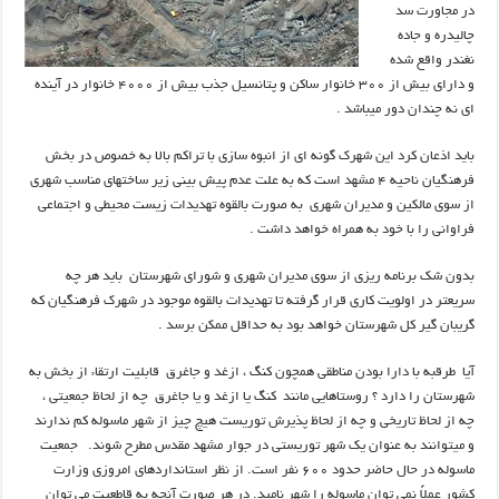
در مجاورت سد
چالیدره و جاده
نغندر واقع شده
و داراي بیش از ۳۰۰ خانوار ساکن و پتانسیل جذب بیش از ۴۰۰۰ خانوار در آینده
ای نه چندان دور ميباشد .
باید اذعان کرد اين شهرك گونه اي از انبوه سازي با تراكم بالا به خصوص در بخش
فرهنگیان ناحیه ۴ مشهد است كه به علت عدم پیش بینی زیر ساختهای مناسب شهری
از سوی مالکین و مدیران شهری به صورت بالقوه تهدیدات زیست محیطی و اجتماعی
فراوانی را با خود به همراه خواهد داشت .
بدون شک برنامه ریزی از سوی مدیران شهری و شورای شهرستان باید هر چه
سریعتر در اولویت کاری قرار گرفته تا تهدیدات بالقوه موجود در شهرک فرهنگیان که
گریبان گیر کل شهرستان خواهد بود به حداقل ممکن برسد .
آیا طرقبه با دارا بودن مناطقی همچون کنگ ، ازغد و جاغرق قابلیت ارتقاء از بخش به
شهرستان را دارد ؟ روستاهایی مانند کنگ یا ازغد و یا جاغرق چه از لحاظ جمعیتی ،
چه از لحاظ تاریخی و چه از لحاظ پذیرش توریست هیچ چیز از شهر ماسوله کم ندارند
و میتوانند به عنوان یک شهر توریستی در جوار مشهد مقدس مطرح شوند. جمعیت
ماسوله در حال حاضر حدود ۶۰۰ نفر است. از نظر استانداردهای امروزی وزارت
کشور عملاً نمی توان ماسوله را شهر نامید. در هر صورت آنچه به قاطعیت می توان