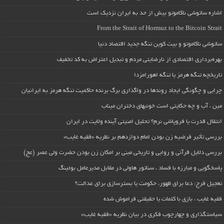
اشاره ساتوشی ناکاموتو بیش از حد به ایران نزدیک است
From the Strait of Hormuz to the Bitcoin Strait
ساتوشی ناکاموتو و بیت کوین تنگه جدید اقتصاد دنیا
بهره‌برداری اقتصادی از نارضایتی مردم و تبدیل اعتراض به کد تخفیف
تاریخچه تنگه هرمز یا تنگه اهورامزدا
چرایی و چگونگی ایجاد روندها در واگذاری برگ برنده حاکمیت تنگه هرمز به ایرانیان
مین ، آب و چه حکایتی است خونبهای دختران میناب
انتقال قدرت یا فروپاشی نرم؟ تحلیل امنیتی آینده ولایت در ایران
بررسی تأثیر فرضیه زن بودن امام دوازدهم بر نظریه «فقیه غایب»
بررسی دلایل قرآنی و روایی و تاریخی مبنی بر امکان زن بودن حضرت ولی عصر (عج)
پاسخگویی و مبارزه با فساد ، سناتور هاولی در مقابل مدیرعامل بوئینگ
تعجیل فرج: دعا برای ظهور، حکومت یا بسترسازی برای عدالت؟
فقیه غایب ، بازی با کلمات یا حقیقتی فراموش شده
سیاستگذاری و چهارچوب فکری در بیان نظریه «فقیه غایب»