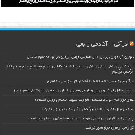
قرآنی – آکادمی رابعی
دومین فراخوان بررسی نقش همایش جهانی اربعین در توسعه علوم انسانی
اُعیذُ نَفسی وَ أهلی وَ مالی وَ وُلدی و جَمیعَ ما تَلحَقُهُ عِنایتی و جَمیعَ نِعَمِ اللّهِ عِندی بِبِسمِ اللّهِ
الرَّحمنِ الرَّحیمِ
بازآفرینی هندسی کلمه جلاله «الله»؛ از خوشنویسی تا معماری
بررسی دلایل قرآنی و روایی و تاریخی مبنی بر امکان زن بودن حضرت ولی عصر (عج)
دعای حرز امام جواد با دستخط امام رضا علیهما السلام و روش استفاده
صلواتی برای حضرت زهرا (س) که زندگی شما را زیر و رو می‌کند
چیدمان آیات قرآن در راستای فهم مهدویت و مساله ظهور انجام شده است
گزارشی از موزه حرم بانوی کرامت