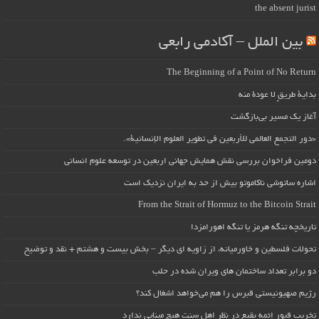
the absent jurist
بین الملل – آکادمی رابعی
The Beginning of a Point of No Return
بداية طريقٍ لا عودة منه
آغاز یک مسیر بی‌بازگشت
«دور التجمع العالمي للأربعين في تطوير العلوم الإنسانية».
دومین فراخوان بررسی نقش همایش جهانی اربعین در توسعه علوم انسانی
اشاره ساتوشی ناکاموتو بیش از حد به ایران نزدیک است
From the Strait of Hormuz to the Bitcoin Strait
تاریخچه تنگه هرمز یا تنگه اهورامزدا
تحولات فلسطین و خاورمیانه، از زاویه ای دیگر – بخش بیست و هشتم + نقد و توضیح
دو برابر تعداد ساختمان های ویران شده در حلب
رژیم صهیونیستی قبرس را هم می‌خواهد اشغال کند؟
تخریب قبور ائمه بقیع در نظر اهل سنت هیچ مبنایی ندارد