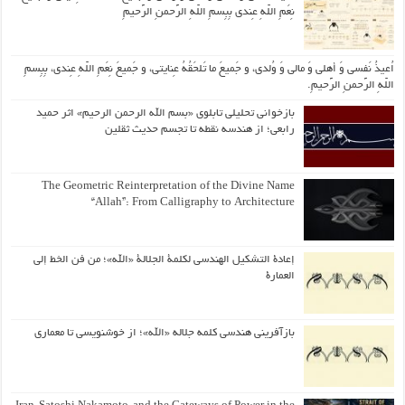
نِعَمِ اللّهِ عِندی بِبِسمِ اللّهِ الرَّحمنِ الرَّحیمِ
اُعیذُ نَفسی وَ أهلی وَ مالی وَ وُلدی، و جَمیعَ ما تَلحَقُهُ عِنایتی، و جَمیعَ نِعَمِ اللّهِ عِندی، بِبِسمِ
اللّهِ الرَّحمنِ الرَّحیمِ.
بازخوانی تحلیلی تابلوی «بسم الله الرحمن الرحیم» اثر حمید
رابعی؛ از هندسه نقطه تا تجسم حدیث ثقلین
The Geometric Reinterpretation of the Divine Name
“Allah”: From Calligraphy to Architecture
إعادة التشكيل الهندسي لكلمة الجلالة «الله»؛ من فن الخط إلى
العمارة
بازآفرینی هندسی کلمه جلاله «الله»؛ از خوشنویسی تا معماری