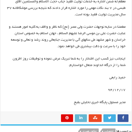
معظم له ضمن اشاره به خدمات تولیت فقید جناب حجت الاسلام والمسلمین اقای
طبسی در ۷ بند نکات مهمی را مورد اشاره قرار دادند که نتیجه بررسی موشکافانه ۳۷
سال مدیریت تولیت فقید بوده است.
مطمئنا در سایه توجهات حضرت ولی عصر (عج) که ناظر و واقف به کلیه امور هستند و
عنایت حضرت علی بن موسی الرضا علیهم السلام ، جهان اسلام به خصوص استان
خراسان و شهر مشهد طی سالهای آتی با مدیریت جنابعالی روند رشد و تعالی و توسعه
خود را با سرعت و دقت بیشتری طی خواهد نمود.
اینجانب نیز کسب این افتخار را به شما تبریک عرض نموده و توفیقات روز افزون
شما را از درگاه خداوند متعال خواستارم.
حمید رابعی
۹۴/۱۲/۱۷
مدیر مسئول پایگاه خبری تحلیلی بقیع
برچسب ها
انتصاب
حکم رهبری