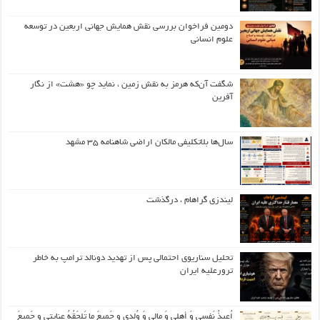
دومین فراخوان بررسی نقش همایش جهانی اربعین در توسعه
علوم انسانی
شگفت آن‌که هرمز به نقش زمین ، نماید چو «هشت» از نگار
آفرین
سال‌ها بلاتکلیفی مالکان اراضی شاهنامه ۳۵ مشهد
لیندزی گراهام ، درگذشت
تحلیل سناریوی احتمالی پس از تهدید دونالد ترامپ به خاطر
ترورعلیه ایران
اُعیذُ نَفسی وَ أهلی وَ مالی وَ وُلدی و جَمیعَ ما تَلحَقُهُ عِنایتی و جَمیعَ