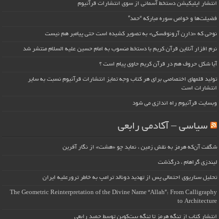
انتشار اپلیکیشن دستخط آسمانی از سوی انتشارات قرآنیوم
فضیلت‌ها و خواص سوره مبارکه “حمد”
نوحی که «دارِن آرونوفسکی» به تصویر کشیده است حتی پیامبر هم نیست
نرم افزار آنلاین قرآن کریم با دستخط منسوب به امام حسین علیه السلام منتشر شد
آیا شکل حروف هم در قرآن کریم حاوی پیام است ؟
تولید قلمهای اختصاصی برای هر کتاب وجه تمایز انتشارات قرآنیوم نسبت به سایر
انتشارات است
وبسایت قرآنیوم راه اندازی می شود
سیاسی – آکادمی رابعی
شگفت آن‌که هرمز به نقش زمین ، نماید چو «هشت» از نگار آفرین
لیندزی گراهام ، درگذشت
تحلیل سناریوی احتمالی پس از تهدید دونالد ترامپ به خاطر ترورعلیه ایران
The Geometric Reinterpretation of the Divine Name “Allah”: From Calligraphy
to Architecture
انتشار کتاب از تنگه هرمز تا تنگه بیت‌کوین توسط حمید رابعی