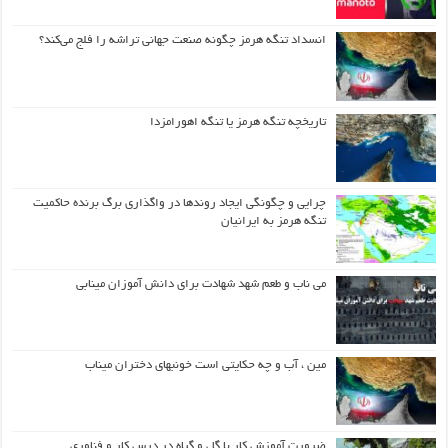
انسداد تنگه هرمز چگونه صنعت جهانی تراشه را فلج می‌کند؟
تاریخچه تنگه هرمز یا تنگه اهورامزدا
چرایی و چگونگی ایجاد روندها در واگذاری برگ برنده حاکمیت
تنگه هرمز به ایرانیان
می ناب و طعم شهد شهادت برای دانش آموزان مینابی
مین ، آب و چه حکایتی است خونبهای دختران میناب
ضرورت آموزش کار با گل و گیاه در درس کار و فناوری