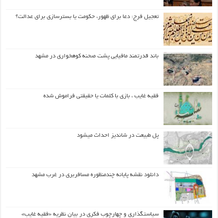
تعجیل فرج: دعا برای ظهور، حکومت یا بسترسازی برای عدالت؟
باند قدرتمند مافیایی پشت صحنه کوهخواری در مشهد
فقیه غایب ، بازی با کلمات یا حقیقتی فراموش شده
پل طبیعت در شاندیز احداث میشود
دانلود نقشه پایانه چندمنظوره مسافربری در غرب مشهد
سیاستگذاری و چهارچوب فکری در بیان نظریه «فقیه غایب»