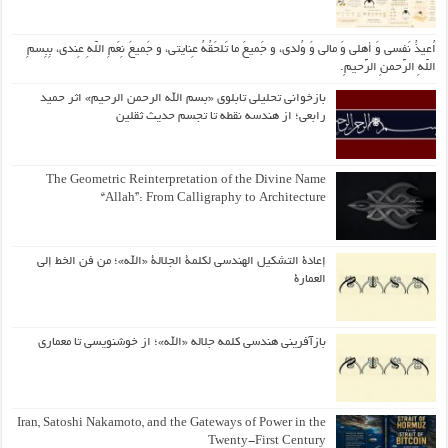
اُعیذُ نَفسی وَ أهلی وَ مالی وَ وُلدی، و جَمیعَ ما تَلحَقُهُ عِنایتی، و جَمیعَ نِعَمِ اللّهِ عِندی، بِبِسمِ
اللّهِ الرَّحمنِ الرَّحیمِ.
بازخوانی تحلیلی تابلوی «بسم الله الرحمن الرحیم» اثر حمید
رابعی؛ از هندسه نقطه تا تجسم حدیث ثقلین
The Geometric Reinterpretation of the Divine Name
“Allah”: From Calligraphy to Architecture
إعادة التشكيل الهندسي لكلمة الجلالة «الله»؛ من فن الخط إلى
العمارة
بازآفرینی هندسی کلمه جلاله «الله»؛ از خوشنویسی تا معماری
Iran, Satoshi Nakamoto, and the Gateways of Power in the
Twenty-First Century