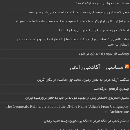
فضیلت‌ها و خواص سوره مبارکه “حمد”
نوحی که «دارِن آرونوفسکی» به تصویر کشیده است حتی پیامبر هم نیست
نرم افزار آنلاین قرآن کریم با دستخط منسوب به امام حسین علیه السلام منتشر شد
آیا شکل حروف هم در قرآن کریم حاوی پیام است ؟
تولید قلمهای اختصاصی برای هر کتاب وجه تمایز انتشارات قرآنیوم نسبت به سایر
انتشارات است
وبسایت قرآنیوم راه اندازی می شود
سیاسی – آکادمی رابعی
شگفت آن‌که هرمز به نقش زمین ، نماید چو «هشت» از نگار آفرین
لیندزی گراهام ، درگذشت
تحلیل سناریوی احتمالی پس از تهدید دونالد ترامپ به خاطر ترورعلیه ایران
The Geometric Reinterpretation of the Divine Name “Allah”: From Calligraphy
to Architecture
انتشار کتاب از تنگه هرمز تا تنگه بیت‌کوین توسط حمید رابعی