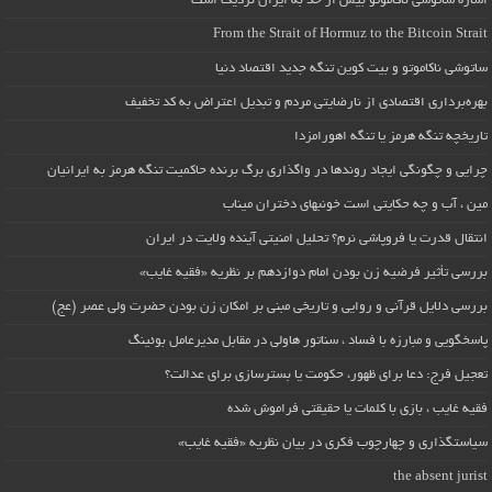
اشاره ساتوشی ناکاموتو بیش از حد به ایران نزدیک است
From the Strait of Hormuz to the Bitcoin Strait
ساتوشی ناکاموتو و بیت کوین تنگه جدید اقتصاد دنیا
بهره‌برداری اقتصادی از نارضایتی مردم و تبدیل اعتراض به کد تخفیف
تاریخچه تنگه هرمز یا تنگه اهورامزدا
چرایی و چگونگی ایجاد روندها در واگذاری برگ برنده حاکمیت تنگه هرمز به ایرانیان
مین ، آب و چه حکایتی است خونبهای دختران میناب
انتقال قدرت یا فروپاشی نرم؟ تحلیل امنیتی آینده ولایت در ایران
بررسی تأثیر فرضیه زن بودن امام دوازدهم بر نظریه «فقیه غایب»
بررسی دلایل قرآنی و روایی و تاریخی مبنی بر امکان زن بودن حضرت ولی عصر (عج)
پاسخگویی و مبارزه با فساد ، سناتور هاولی در مقابل مدیرعامل بوئینگ
تعجیل فرج: دعا برای ظهور، حکومت یا بسترسازی برای عدالت؟
فقیه غایب ، بازی با کلمات یا حقیقتی فراموش شده
سیاستگذاری و چهارچوب فکری در بیان نظریه «فقیه غایب»
the absent jurist