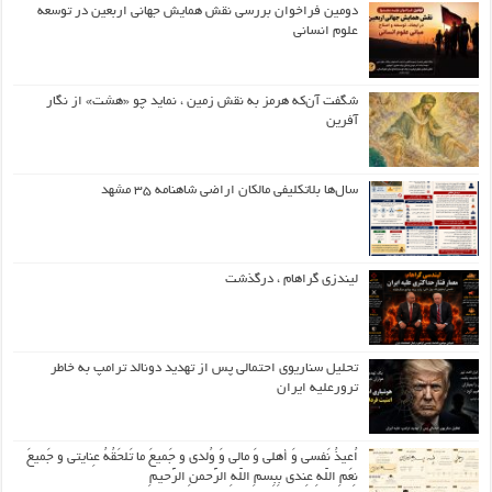
دومین فراخوان بررسی نقش همایش جهانی اربعین در توسعه
علوم انسانی
شگفت آن‌که هرمز به نقش زمین ، نماید چو «هشت» از نگار
آفرین
سال‌ها بلاتکلیفی مالکان اراضی شاهنامه ۳۵ مشهد
لیندزی گراهام ، درگذشت
تحلیل سناریوی احتمالی پس از تهدید دونالد ترامپ به خاطر
ترورعلیه ایران
اُعیذُ نَفسی وَ أهلی وَ مالی وَ وُلدی و جَمیعَ ما تَلحَقُهُ عِنایتی و جَمیعَ
نِعَمِ اللّهِ عِندی بِبِسمِ اللّهِ الرَّحمنِ الرَّحیمِ