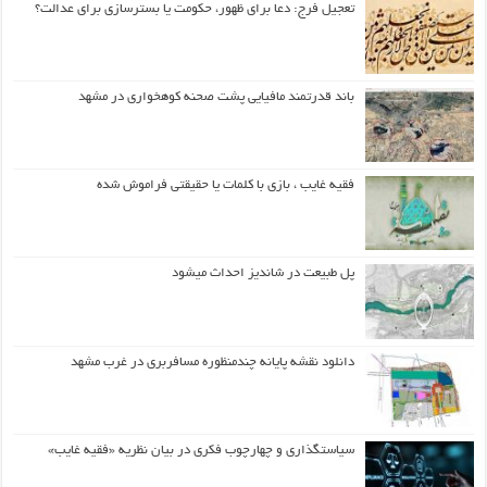
تعجیل فرج: دعا برای ظهور، حکومت یا بسترسازی برای عدالت؟
باند قدرتمند مافیایی پشت صحنه کوهخواری در مشهد
فقیه غایب ، بازی با کلمات یا حقیقتی فراموش شده
پل طبیعت در شاندیز احداث میشود
دانلود نقشه پایانه چندمنظوره مسافربری در غرب مشهد
سیاستگذاری و چهارچوب فکری در بیان نظریه «فقیه غایب»