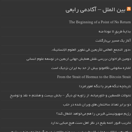
بین الملل – آکادمی رابعی
The Beginning of a Point of No Return
بداية طريقٍ لا عودة منه
آغاز یک مسیر بی‌بازگشت
«دور التجمع العالمي للأربعين في تطوير العلوم الإنسانية».
دومین فراخوان بررسی نقش همایش جهانی اربعین در توسعه علوم انسانی
اشاره ساتوشی ناکاموتو بیش از حد به ایران نزدیک است
From the Strait of Hormuz to the Bitcoin Strait
تاریخچه تنگه هرمز یا تنگه اهورامزدا
تحولات فلسطین و خاورمیانه، از زاویه ای دیگر – بخش بیست و هشتم + نقد و توضیح
دو برابر تعداد ساختمان های ویران شده در حلب
رژیم صهیونیستی قبرس را هم می‌خواهد اشغال کند؟
تخریب قبور ائمه بقیع در نظر اهل سنت هیچ مبنایی ندارد