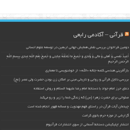
قرآنی – آکادمی رابعی
دومین فراخوان بررسی نقش همایش جهانی اربعین در توسعه علوم انسانی
اُعیذُ نَفسی وَ أهلی وَ مالی وَ وُلدی و جَمیعَ ما تَلحَقُهُ عِنایتی و جَمیعَ نِعَمِ اللّهِ عِندی بِبِسمِ اللّهِ
الرَّحمنِ الرَّحیمِ
بازآفرینی هندسی کلمه جلاله «الله»؛ از خوشنویسی تا معماری
بررسی دلایل قرآنی و روایی و تاریخی مبنی بر امکان زن بودن حضرت ولی عصر (عج)
دعای حرز امام جواد با دستخط امام رضا علیهما السلام و روش استفاده
صلواتی برای حضرت زهرا (س) که زندگی شما را زیر و رو می‌کند
چیدمان آیات قرآن در راستای فهم مهدویت و مساله ظهور انجام شده است
گزارشی از موزه حرم بانوی کرامت
انتشار اپلیکیشن دستخط آسمانی از سوی انتشارات قرآنیوم