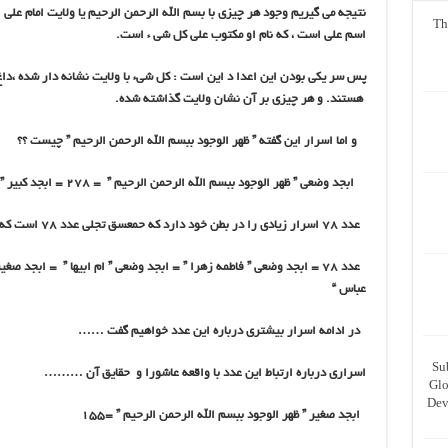
نتیجه می گیریم وجود هر چیزی با بسم الله الرحمن الرحیم یا ولایت امام علی 
Th
اسم علی است ، که نام او مکتوب علی کل شی ء است.
پس سر یکی بودن این اعدا د این است : کل شیء با ولایت نشانه دار شده ،داغ
هستند. و هر چیزی بر آن نشان ولایت گذاشته شده.
و اما اسرار این گفته ” ظهر الوجود ببسم الله الرحمن الرحیم ” چیست ؟؟
ابجد وضعی ” ظهر الوجود ببسم الله الرحمن الرحیم ” = 278 = ابجد کبیر ” حمعسق ”
عدد ۷۸ اسرار زیادی را در بطن خود دارد که حمعسق تجلی عدد ۷۸ است که ۲۰۰ + ۷۸ ……
عباس “
در ادامه اسرار بیشتری درباره این عدد خواهیم گفت ……
Su
اسراری درباره ارتباط این عدد با واقعه عاشورا و حقایق آن ………
Glo
Dev
ابجد صغیر ” ظهر الوجود ببسم الله الرحمن الرحیم ” =۱۵۵