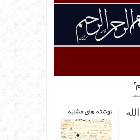
م”
مطالب
لله
نوشته های مشابه