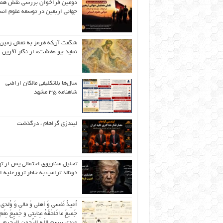
دومین فراخوان بررسی نقش هم
جهانی اربعین در توسعه علوم انس
شگفت آن‌که هرمز به نقش زمین 
نماید چو «هشت» از نگار آفرین
سال‌ها بلاتکلیفی مالکان اراضی
شاهنامه ۳۵ مشهد
لیندزی گراهام ، درگذشت
تحلیل سناریوی احتمالی پس از ت
دونالد ترامپ به خاطر ترورعلیه ا
اُعیذُ نَفسی وَ أهلی وَ مالی وَ وُلدی
جَمیعَ ما تَلحَقُهُ عِنایتی و جَمیعَ نِعَمِ 
عِندی بِبِسمِ اللّهِ الرَّحمنِ الرَّحیمِ