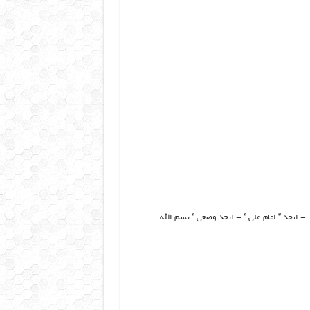
خانم فاطمه سلام الله علیها ” ام السین ” است ، ابجد کبیر ” ام السین ” =۱۹۲ = ابجد ” امام علی ” = ابجد وضعی ” بسم الله