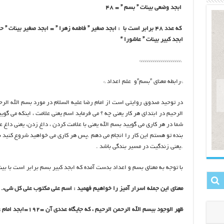
ابجد وضعی بینات ” بسم ” = ۴۸
که عدد ۴۸ برابر است با : ابجد صغیر ” فاطمه زهرا ” = ابجد صغیر بینات ”
ابجد کبیر بینات ” عاشورا “
*********************
*رابطه معنای ”بسم”و علم اعداد *
در توحید صدوق روایتی است از امام رضا علیه السلام در مورد بسم الله الرح
الرحیم در ابتدای هر کار یعنی چه ؟ می فرماید اسم یعنی علامت ، اینکه م
شما در هر کاری می گویید بسم الله یعنی با علامت کردن ، داغ زدن، یعنی داغ عب
بنده تو هستم این کار را انجام می دهم .پس هر کاری می خواهید شروع کنید ب
.یعنی زندگیت در مسیر بندگی باشد .
با توجه به معنای بسم و اعداد بدست آمده که ابجد کبیر بسم برابر است با بی
معنای این جمله اسرار آمیز را خواهیم فهمید : اسم علی مکتوب علی کل شیء.
ظهر الوجود ببسم الله الرحمن الرحیم ، که جایگاه عددی آن =۱۹۲=ابجد امام علی