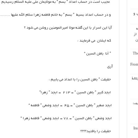
عجیب است در حساب اعداد ” بسم ” به مولایمان علی علیه السلام رسیدیم .
، و
و در حساب اعداد بسیط ” بسم ” به خانم فاطمه زهرا سلام الله علیها …
آیا این اسرار با این گفته مولا امیرالمومنین روشن می شود ؟
ه
از
ن
که ایشان می فرمایند :
The
” أنا باطن السین “
From
آری
لالة
حقیقت ” باطن السین را با اعداد می یابیم :
ابجد کبیر ” باطن السین ” = ۲۱۳ = ابجد ” زهرا”
ه»؛
ابجد صغیر ” باطن السین ” = ۴۵ = ابجد وضعی ” فاطمه “
ابجد وضعی ” باطن السین ” = ۷۸ = ابجد وضعی ” فاطمه زهرا “
Ir
حقیقت را یافتید؟؟؟؟