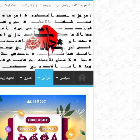
تماس با آکادمی رابعی
رزومه
زندگی نامه
افتخارات
سیاسی
قرآنی
هنری
محیط زی