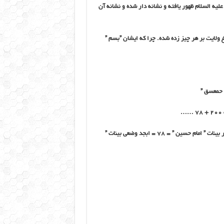
علیه السلام ظهور یافته و نشانه دار شده و نشانه آن
 ولایت بر هر چیز زده شده. چرا که ایشان ”بسم ”
عدد ۷۸ = ابجد وضعی ” فاطمه زهرا ” = ابجد وضعی ” ام ابیها ” = ابجد صغیر بینات ” امام حسین ” = ۷۸ = ابجد وضعی بینات ”