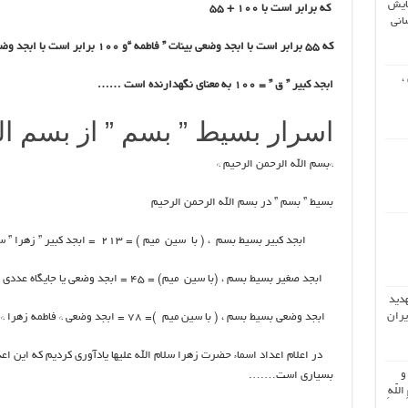
ایش
که برابر است با ۱۰۰ + ۵۵
انی
که ۵۵ برابر است با ابجد وضعی بینات ” فاطمه “و ۱۰۰ برابر است با ابجد وضعی بسیط ” فاطمه “
،
ابجد کبیر ” ق ” = ۱۰۰ به معنای نگهدارنده است ……
اسرار بسیط ” بسم ” از بسم ال
*بسم الله الرحمن الرحیم *
بسیط ” بسم ” در بسم الله الرحمن الرحیم
ابجد کبیر بسیط بسم ، ( با سین میم ) = ۲۱۳ = ابجد کبیر ” زهرا ” سلام الله علیها .
ابجد صغیر بسیط بسم ، (با سین میم) = ۴۵ = ابجد وضعی یا جایگاه عددی “فاطمه ” سلام الله علیها
هدید
یران
ابجد وضعی بسیط بسم ، ( با سین میم )= 78 = ابجد وضعی * فاطمه زهرا *
در اعلام اعداد اسماء حضرت زهرا سلام الله علیها یادآوری کردیم که این اعد
 و
بسیاری است…….
اللّهِ