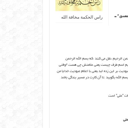
راس الحکمة مخافة الله
 حمعسق ” =
من الرحیم ،نقل می کنند :که بسم الله الرحمن
ی گوییم اسم طرف چیست یعنی علامتش چی هست ؟وقتی
ودیت بر این زده اید یعنی با اعلام عبودیت خدایا من
سم الله بگویید .تا آن کارت در مسیر بندگی باشد
نات ”علی” است