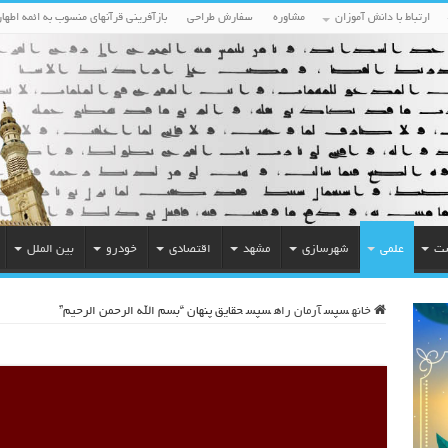
ارتباط با دانش آموزان
مشاوره
سفارش طراحی
بازآفرینی قرآنهای منسوب به ائمه اطهار
ست
علمی
شهرسازی
مشهد
اقتصادی
خودرو
بین الملل
خانه
سپس
آرمان راه
سپس
حقایق پنهان “بسم الله الرحمن الرحیم”