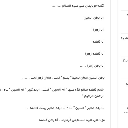
گفته مولایمان علی علیه السلام ……..
انا باطن السین
أنا زهرا
د به
أنا فاطمه
أنا فاطمه زهرا
Fro
أنا باطن زهرا …..
باطن السین همان بسیط ” بسم ” است ، همان زهراست ……
ه
الرحمن الرحیم “
* ابجد صغیر ” السین ” =۳۱ = ابجد صغیر بینات فاطمه *
یف
مولا علی علیه السلام می فرمایند : أنا باطن فاطمه