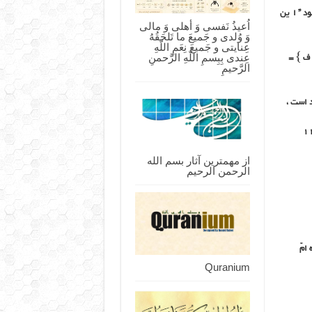
ود ” ا ین
اُعیذُ نَفسی وَ أهلی وَ مالی
وَ وُلدی و جَمیعَ ما تَلحَقُهُ
عِنایتی و جَمیعَ نِعَمِ اللّهِ
عِندی بِبِسمِ اللّهِ الرَّحمنِ
 ف } =
الرَّحیمِ
از مهمترین آثار بسم الله
الرحمن الرحیم
م مشدد ) =۲۷ ، فاطمه امّ
Quranium