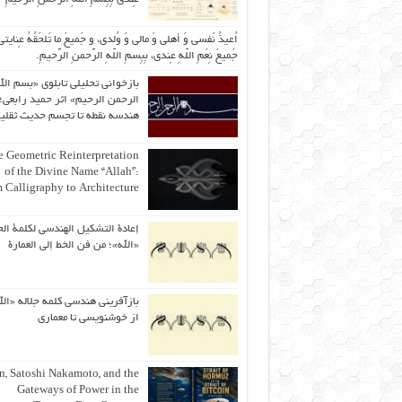
اُعیذُ نَفسی وَ أهلی وَ مالی وَ وُلدی، و جَمیعَ ما تَلحَقُهُ عِنایتی
جَمیعَ نِعَمِ اللّهِ عِندی، بِبِسمِ اللّهِ الرَّحمنِ الرَّحیمِ.
بازخوانی تحلیلی تابلوی «بسم الل
الرحمن الرحیم» اثر حمید رابعی؛ 
هندسه نقطه تا تجسم حدیث ثقلی
 Geometric Reinterpretation
of the Divine Name “Allah”:
 Calligraphy to Architecture
إعادة التشكيل الهندسي لكلمة الج
«الله»؛ من فن الخط إلى العمارة
بازآفرینی هندسی کلمه جلاله «الل
از خوشنویسی تا معماری
an, Satoshi Nakamoto, and the
Gateways of Power in the