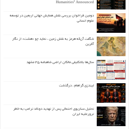
Humanities” Announced
دومین فراخوان بررسی نقش همایش جهانی اربعین در توسعه
علوم انسانی
شگفت آن‌که هرمز به نقش زمین ، نماید چو «هشت» از نگار
آفرین
سال‌ها بلاتکلیفی مالکان اراضی شاهنامه ۳۵ مشهد
لیندزی گراهام ، درگذشت
تحلیل سناریوی احتمالی پس از تهدید دونالد ترامپ به خاطر
ترورعلیه ایران