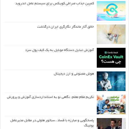
کمپین جذاب صرافی کوینکس برای سیستم عامل اندروید
خالق آثار ماندگار نگارگری ایران درگذشت
آموزش تبدیل دستگاه موبایل به یک کیف‌ پول سرد
هوش مصنوعی و ارز دیجیتال
تکریم مقام معلم: نگاهی نو به استانداردسازی آموزش و پرورش
پاسخگویی و مبارزه با فساد ، سناتور هاولی در مقابل مدیرعامل
بوئینگ