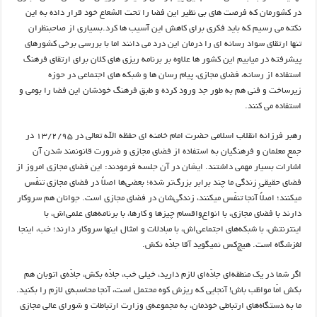
در کشورمان که فرصت های بی نظیر این فضا را تحت الشعاع خود قرار داده به این
نکته می رسیم که باید فکری برای کاهش این آسیب ها کرد.بسیاری از صاحبنظران
تنها ارتقای سواد رسانه ای را درمان این درد می دانند اما با بررسی برخی کشورهای
پیشرفته در میابیم این کشور ها علاوه بر برنامه ریزی های کلان برای ارتقای فرهنگ
استفاده از رسانه، فضای مجازی، پیام رسان ها و شبکه های اجتماعی در حوزه
زیرساخت و فنی هم به طور جد ورود کرده و طبق فرهنگ خودشان این فضا را بومی و
استفاده می کنند.
رهبر فرزانه انقلاب اسلامی حضرت امام خامنه ای حفظه الله تعالی در ۱۳/۲/۹۵ در
جمع معلمان و فرهنگیان به استفاده از فضای مجازی و ضرورت قانونمند شدن آن
اشارات بسیار مهمی داشتند. ایشان در آن جلسه فرمودند: این فضای مجازی امروز از
فضای حقیقیِ زندگی ما چند برابر بزرگ‌تر شده؛ بعضی‌ها اصلاً در فضای مجازی تنفّس
میکنند؛ اصلاً آنجا تنفّس میکنند، زندگی‌شان در فضای مجازی است. جوانان هم سروکار
دارند با فضای مجازی، با انواع‌واقسام چیزها و کارها، با برنامه‌های علمی‌اش، با
اینترنتش، با شبکه‌های اجتماعی‌اش، با مبادلات و امثال اینها سروکار دارند؛ خب، اینجا
لغزشگاه است. هیچ‌کس نمیگوید آقا جادّه نکش.
اگر شما در یک منطقه‌ای جادّه‌ای لازم دارید، خیلی خب، جادّه بکش، جادّه‌ی اتوبان هم
بکش امّا مواظب باش! آنجایی که ریزش کوه محتمل است، آنجا محاسبه‌ی لازم را بکنید.
ما به دستگاه‌های ارتباطی خودمان، به مجموعه‌ی وزارت ارتباطات و شورای عالی مجازی