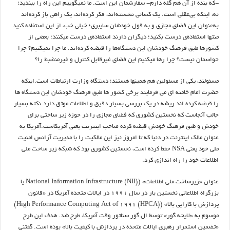
-که بنده از آن هم گله دارم- سفارشمان این است. ما نمیگوییم این راه را ببندید؛
نه، اینکه بی‌عقلی است. یک کسانی نشسته‌اند، فکر کرده‌اند، یک راهی باز کرده‌اند
به‌عنوان این فضای مجازی و به قول خودشان سایبری؛ خیلی خب، از این استفاده کنید
منتها استفاده‌ی درست بکنید؛ دیگران دارند استفاده‌ی درست میکنند؛ بعضی از
کشورها طبق فرهنگ خودشان این دستگاه‌ها را قبضه کرده‌اند. ما چرا نمیکنیم؟ چرا
حواسمان نیست؟ چرا رها میکنیم این فضای غیرقابل کنترل و غیرمنضبط را؟
مسئولند، یکی از مسئولین هم همینها هستند؛ دستگاه وزارت ارتباطات است.اینکه
حضرت امام خامنه ای می فرمایند برخی کشور ها طبق فرهنگ خودشان این دستگاه ها
را قبضه کرده اند ریشه در یک بررسی بسیار دقیق و اطلاعات موثق دارد.نکته بسیار
جالب آنجاست که نخستین کشوری که فضای مجازی را در حوزه زیر ساختی برای
خودش و طبق فرهنگ خودش قبضه کرده صاحب اینترنت یعنی آمریکاست.آمریکا به
عنوان مالک اینترنت در دنیا که تا امروز نیز این مالکیت را با مدیریت آزانس امنیت
ملی خود یعنی NSA حفظ کرده است، نخستین کشوری بود که شبکه زیر ساخت ملی
اطلاعات خود را راه اندازی کرد.
عنوان «زیرساخت ملی اطلاعات» (National Information Infrastructure (NII) یا
بزرگراه اطلاعاتی نخستین بار در سال ۱۹۹۱ در ایالات متحده آمریکا در «قانون
پردازش با کارایی بالا» (High Performance Computing Act of 1991 (HPCA))
موسوم به «لایحه گور» توسط ال گور سناتور وقت آمریکا، طرح شد. هدف این طرح
«تضمین استمرار رهبری ایالات متحده در پردازش با کیفیت بالا» بوده است. گفتنی