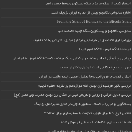
انتشار کتاب از تنگه هرمز تا تنگه بیت‌کوین توسط حمید رابعی
اشاره ساتوشی ناکاموتو بیش از حد به ایران نزدیک است
From the Strait of Hormuz to the Bitcoin Strait
ساتوشی ناکاموتو و بیت کوین تنگه جدید اقتصاد دنیا
بهره‌برداری اقتصادی از نارضایتی مردم و تبدیل اعتراض به کد تخفیف
تاریخچه تنگه هرمز یا تنگه اهورامزدا
چرایی و چگونگی ایجاد روندها در واگذاری برگ برنده حاکمیت تنگه هرمز به ایرانیان
مین ، آب و چه حکایتی است خونبهای دختران میناب
انتقال قدرت یا فروپاشی نرم؟ تحلیل امنیتی آینده ولایت در ایران
بررسی تأثیر فرضیه زن بودن امام دوازدهم بر نظریه «فقیه غایب»
بررسی دلایل قرآنی و روایی و تاریخی مبنی بر امکان زن بودن حضرت ولی عصر (عج)
پاسخگویی و مبارزه با فساد ، سناتور هاولی در مقابل مدیرعامل بوئینگ
تعجیل فرج: دعا برای ظهور، حکومت یا بسترسازی برای عدالت؟
فقیه غایب ، بازی با کلمات یا حقیقتی فراموش شده
سیاستگذاری و چهارچوب فکری در بیان نظریه «فقیه غایب»