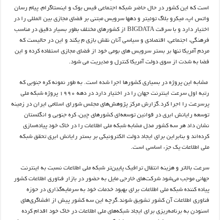
است که این کشور در حال حاضر شبکه اجتماعی فیس بوک و اینستاگرام، پیام رسان
واتس اپ، میکرو بلاگ توئیتر و دهها سرویس مبتنی بر فضای مجازی بین المللی را در
اختیار دارد و با سرقت BIGDATA از کشورهای مختلف بطور بسیار دقیق در مناسب
فرهنگی، اجتماعی، اقتصادی و سیاسی آنان نقش بازی م یکند و این در حالیست که
مردم آمریکا تنها بر بستر سرویس های بومی خود از فضای مجازی استفاده کرده و این
فضا به شدت از سوی دولت آمریکا کنترل و مدیریت می شود.
مشابه این پروژه در بسیاری کشورها اجرا شده است. به طور نمونه کره جنوبی که
رتبه اول سرعت اینترنت جهان را در اختیار دارد در دهه ۱۹۹۰ پروژه شبکه ملی
پرسرعت را اجرا کرد.گزارش مرکز پژوهش‌های مجلس شورای اسلامی ایران در زمینه
توسعه رایانش ابری در قوانین توسعه‌ای کشورهای چین، کره جنوبی و انگلستان
نشان داد هر سه کشور مدل مشابه شبکه ملی اطلاعات را در خاک خود پیاده‌سازی
کرده‌اند و بنابراین برای ایجاد دولت الکترونیکی بر بستر رایانش ابری تحقق شبکه
ملی اطلاعات یک جزء اساسی است.
سرعت بالاتر و هزینه انتقال ترافیک پایین‌تر شبکه ملی اطلاعات نسبت به اینترنت
جهانی موجب می‌شود شرکت‌های خارجی مایل به حضور در بازار فناوری اطلاعات کشور
پیاده کننده شبکه ملی اطلاعات برای بهبود خدمات خود به سرمایه‌گذاری در حوزه
فناوری اطلاعات آن کشور تشویق شوند.گرچه این سه کشور پیش از افشاگری‌های
اسنودن به برنامه‌ریزی برای ایجاد شبکه‌های ملی اطلاعات در خاک خود اقدام کرده