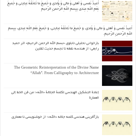
اُعیذُ نَفسی وَ أهلی وَ مالی وَ وُلدی و جَمیعَ ما تَلحَقُهُ عِنایتی و جَمیعَ
نِعَمِ اللّهِ عِندی بِبِسمِ اللّهِ الرَّحمنِ الرَّحیمِ
اُعیذُ نَفسی وَ أهلی وَ مالی وَ وُلدی، و جَمیعَ ما تَلحَقُهُ عِنایتی، و جَمیعَ نِعَمِ اللّهِ عِندی، بِبِسمِ
اللّهِ الرَّحمنِ الرَّحیمِ.
بازخوانی تحلیلی تابلوی «بسم الله الرحمن الرحیم» اثر حمید
رابعی؛ از هندسه نقطه تا تجسم حدیث ثقلین
The Geometric Reinterpretation of the Divine Name
“Allah”: From Calligraphy to Architecture
إعادة التشكيل الهندسي لكلمة الجلالة «الله»؛ من فن الخط إلى
العمارة
بازآفرینی هندسی کلمه جلاله «الله»؛ از خوشنویسی تا معماری