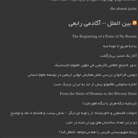
the absent jurist
بین الملل – آکادمی رابعی
The Beginning of a Point of No Return
بداية طريقٍ لا عودة منه
آغاز یک مسیر بی‌بازگشت
«دور التجمع العالمي للأربعين في تطوير العلوم الإنسانية».
دومین فراخوان بررسی نقش همایش جهانی اربعین در توسعه علوم انسانی
اشاره ساتوشی ناکاموتو بیش از حد به ایران نزدیک است
From the Strait of Hormuz to the Bitcoin Strait
تاریخچه تنگه هرمز یا تنگه اهورامزدا
تحولات فلسطین و خاورمیانه، از زاویه ای دیگر – بخش بیست و هشتم + نقد و توضیح
دو برابر تعداد ساختمان های ویران شده در حلب
رژیم صهیونیستی قبرس را هم می‌خواهد اشغال کند؟