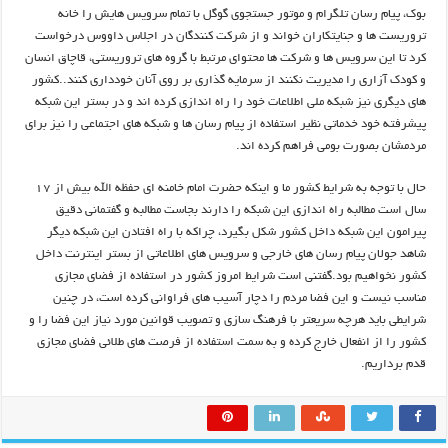
بوک، پیام رسان تلگرام و موتور جستجوی گوگل با تمام سرویس هایش را خانه
تروریست ها و جنایتکاران خواند و از شرکت کنندگان در اجلاس داووس درخواست
کرد تا این سرویس ها و شرکت ها محتوای مرتبط با گروه های تروریستی، قاچاق انسان
و کودک آزاری را مدیریت نکنند از سرمایه گذاری بر روی آنان خودداری کنند..کشور
های دیگری نیز شبکه ملی اطلاعات خود را راه اندازی کرده اند و در بستر این شبکه
پیشرفته خود خدماتی نظیر استفاده از پیام رسان ها و شبکه های اجتماعی را نیز برای
مردمشان بصورت بومی فراهم کرده اند.
حال با توجه به شرایط کشور ما و اینکه حضرت امام خامنه ای حفظه الله بیش از ۱۷
سال است مطالبه راه اندازی این شبکه را دارند بجاست مطالبه و گفتمانی دقیق
پیرامون این شبکه داخل کشور شکل بگیرد، چراکه با راه افتادن این شبکه دیگر
شاهد جولان پیام رسان های خارجی و سرویس های اطلاعاتی از بستر اینترنت داخل
کشور نخواهیم بود.گفتنی است شرایط امروز کشور در استفاده از فضای مجازی
مناسب نیست و این فضا مردم را دچار آسیب های فراوانی کرده است، در چنین
شرایطی باید هرچه سریعتر با فرهنگ سازی و تصویب قوانین مورد نیاز این فضا را و
کشور را از انفعال خارج کرده و به سمت استفاده از فرصت های طلائی فضای مجازی
قدم برداریم.