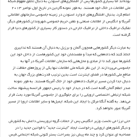
بوده‌اند اما بسیاری کشورها پس از افشاگری‌های اسنودن به دنبال تحقق مفهوم شبکه
ملی اطلاعات در خاک خود هستند. به طور نمونه گاردین در تاریخ اول نوامبر ۲۰۱۳
اعلام کرد، بدنبال افشاگری‌های ادوارد اسنودن در زمینه جاسوسی سازمانهای اطلاعاتی
آمریکا و انگلیس از اطلاعات صنعتی و نقض حریم خصوصی شهروندان کشورهای دیگر،
تفکیک ترافیک داخلی از ترافیک خارجی در دستور کار بسیاری از کشورهای دنیا قرار
گرفته است.
به عبارت دیگر کشورهایی همچون آلمان و برزیل به دنبال آن هستند که تدابیری
اتخاذ کنند که داده‌هایی که مبدأ و مقصدشان خود این کشورهاست از داخل خود این
کشورها عبور کند تا از مبادی و محل‌هایی که سازمان اطلاعات آمریکا در آنها به
جاسوسی می‌پردازند.از این نظر شبکه ملی اطلاعات تنها یکی از پروژه‌های حفاظت از
منافع ملی کشورها در فضای اینترنت است.بدین ترتیب قدرت‌های بزرگ جهان به
دنبال جدا کردن مسیر ترافیک داده‌های خود از خاک آمریکا هستند. به طور نمونه
صدر اعظم آلمان گفته است که در دیدار خود با رئیس جمهور فرانسه پیشنهاد ساخت
شبکه ارتباطی اختصاصی اروپایی را برای جلوگیری از جاسوسی آمریکا مورد بحث قرار
می‌دهد. به گفته آنگلا مرکل با ایجاد این شبکه، ایمیل‌ها و سایر اطلاعات اروپا از مسیر
آمریکا عبور نخواهد کرد.
حتی ترزا می نخست وزیر انگلیس پس از حملات گروه تروریستی داعش به کشورش
و دیگر کشورهای اروپایی درخواست ایجاد “اینترنت جدید” با قوانین جدید را در
مصاحبه ای عنوان کرد و چند ماه پیش نیز بصراحت بستر کنونی شبکه اجتماعی فیس