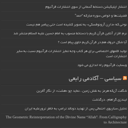
انتشار اپلیکیشن دستخط آسمانی از سوی انتشارات قرآنیوم
فضیلت‌ها و خواص سوره مبارکه “حمد”
نوحی که «دارِن آرونوفسکی» به تصویر کشیده است حتی پیامبر هم نیست
نرم افزار آنلاین قرآن کریم با دستخط منسوب به امام حسین علیه السلام منتشر شد
آیا شکل حروف هم در قرآن کریم حاوی پیام است ؟
تولید قلمهای اختصاصی برای هر کتاب وجه تمایز انتشارات قرآنیوم نسبت به سایر
انتشارات است
وبسایت قرآنیوم راه اندازی می شود
سیاسی – آکادمی رابعی
شگفت آن‌که هرمز به نقش زمین ، نماید چو «هشت» از نگار آفرین
لیندزی گراهام ، درگذشت
تحلیل سناریوی احتمالی پس از تهدید دونالد ترامپ به خاطر ترورعلیه ایران
The Geometric Reinterpretation of the Divine Name “Allah”: From Calligraphy
to Architecture