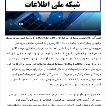
طبق آمار های منتشر شده در شرایط حال حاضر فضای مجازی و شبکه اینترنت در کشور
و تنها بر بستر تلگرام حدود ۱۵۰۰۰ کانال مروج بد اخلاقی، مرتبط با گروه های
تروریستی، مسائل غیر اخلاقی، الحادی، ضد انقلاب، مرتبط با منافقین، عرضه کالای
قاچاق، کسب و کارهای نامشروع مانند قمار و شرط بندی وجود دارد و به این دلیل که
مدیر این پیام رسان به کشور و قوانین ما پاسخگو نیست و این پیام رسان از بستر
رمز برای تبادل اطلاعات و پیام ها استفاده میکند، متاسفانه این بستر برای جولان این
گروه های خطرناک فراهم شده و حداکثر استفاده از آنرا برای ضربه زن به مردم،
فرهنگ و سبک زندگی مردم می کنند. اما در کنار تمام این آسیب ها یکسری آسیب
های پنهانی وجود دارد که شاید الان خیلی ملموس نباشد اما در آینده نزدیک این
آسیب ها و تهدیدات خود را نشان خواهند داد
.به عنوان مثال اگر از تهدیدات اقتصادی این فضا فعلا چشم پوشی کنیم، با بررسی
بسیاری ازآسیب های اجتماعی – فرهنگی و اختلالات روانشناختی، آسیب ها و
تهدیدات مرتبط با فضای ناسالم این پیام رسان و دیگر سرویس های فعال فضای مجازی