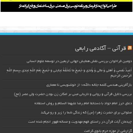
قرآنی – آکادمی رابعی
دومین فراخوان بررسی نقش همایش جهانی اربعین در توسعه علوم انسانی
اُعیذُ نَفسی وَ أهلی وَ مالی وَ وُلدی و جَمیعَ ما تَلحَقُهُ عِنایتی و جَمیعَ نِعَمِ اللّهِ عِندی بِبِسمِ اللّهِ
الرَّحمنِ الرَّحیمِ
بازآفرینی هندسی کلمه جلاله «الله»؛ از خوشنویسی تا معماری
بررسی دلایل قرآنی و روایی و تاریخی مبنی بر امکان زن بودن حضرت ولی عصر (عج)
دعای حرز امام جواد با دستخط امام رضا علیهما السلام و روش استفاده
صلواتی برای حضرت زهرا (س) که زندگی شما را زیر و رو می‌کند
چیدمان آیات قرآن در راستای فهم مهدویت و مساله ظهور انجام شده است
گزارشی از موزه حرم بانوی کرامت