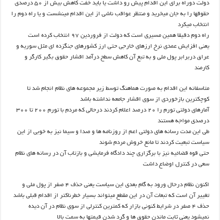
دولت دوراه برای این اقدام پیش رو داشت یا باید خفت کاهش بیش از ۵۰ درصدی
حقوقها را به جان میخرید و منتظر عواقب ناشی از این اقدام مینشست و یا راه دوم را
انتخاب میکرد
راه دوم دقیقا همین مسیری است که دولت از فروردین ۹۷ انتخاب کرده است
یعنی افزایش عمدی نرخ ارزهای خارجی حتی ارز کشورهای جنگزده ای مثل سوریه و
عراق دربرابر پول ملی و به تبع آن کاهش سطح درآمد اقشار حقوق بگیر کارگر و
کارمند
متاسفانه این اقدام به صورت هماهنگ توسط زیر مجموعه های نظام انجام شد تا
کوچکترین بازخوردی از سوی اقشار جامعه نداشته باشد
آمارهای دولتی تورم را ۲۰ درصد اعلام کردند درحالی که مردم با تورم ۲۰۰ تا ۳۰۰
درصدی مواجه هستند
طی این مدت رسانه های دولتی اعم از روزنامه ها و صدا و سیما نیز به خوبی از این
سیاست تبعیت کردند تا مانع خروش مردم شوند
حتی قوه قضائیه نیز با برگزاری چند دادگاه فرمایشی و بازتاب آن در رسانه های نظام
سعی در کنترل اوضاع داشت
اکنون نظام درحال ورود به گام بعدی این سیاست یعنی حذف ۴ صفر از پول ملی و
تغییر آن است که تبعات آن در این مقطع میتواند بسیار خطرناکتر از اقدام قبلی باشد
حذف ۴ صفر در شرایط کنونی بازار که کمترین کنترلی از سوی نظام در آن دیده
نمیشود یعنی ثابت ماندن حقوق ها و گرد شدن قیمتها به سمت بالا