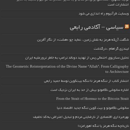
انتشارات است
وبسایت قرآنیوم راه اندازی می شود
سیاسی – آکادمی رابعی
شگفت آن‌که هرمز به نقش زمین ، نماید چو «هشت» از نگار آفرین
لیندزی گراهام ، درگذشت
تحلیل سناریوی احتمالی پس از تهدید دونالد ترامپ به خاطر ترورعلیه ایران
The Geometric Reinterpretation of the Divine Name “Allah”: From Calligraphy
to Architecture
انتشار کتاب از تنگه هرمز تا تنگه بیت‌کوین توسط حمید رابعی
اشاره ساتوشی ناکاموتو بیش از حد به ایران نزدیک است
From the Strait of Hormuz to the Bitcoin Strait
ساتوشی ناکاموتو و بیت کوین تنگه جدید اقتصاد دنیا
بهره‌برداری اقتصادی از نارضایتی مردم و تبدیل اعتراض به کد تخفیف
تاریخچه تنگه هرمز یا تنگه اهورامزدا