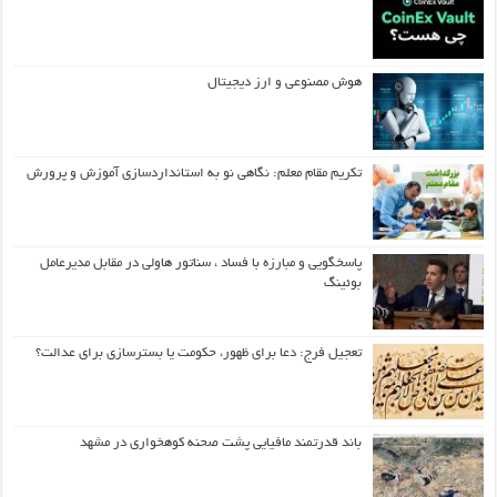
هوش مصنوعی و ارز دیجیتال
تکریم مقام معلم: نگاهی نو به استانداردسازی آموزش و پرورش
پاسخگویی و مبارزه با فساد ، سناتور هاولی در مقابل مدیرعامل
بوئینگ
تعجیل فرج: دعا برای ظهور، حکومت یا بسترسازی برای عدالت؟
باند قدرتمند مافیایی پشت صحنه کوهخواری در مشهد