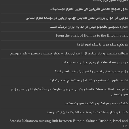
آغاز یک مسیر بی‌بازگشت
«دور التجمع العالمي للأربعين في تطوير العلوم الإنسانية».
دومین فراخوان بررسی نقش همایش جهانی اربعین در توسعه علوم انسانی
اشاره ساتوشی ناکاموتو بیش از حد به ایران نزدیک است
From the Strait of Hormuz to the Bitcoin Strait
تاریخچه تنگه هرمز یا تنگه اهورامزدا
تحولات فلسطین و خاورمیانه، از زاویه ای دیگر – بخش بیست و هشتم + نقد و توضیح
دو برابر تعداد ساختمان های ویران شده در حلب
رژیم صهیونیستی قبرس را هم می‌خواهد اشغال کند؟
تخریب قبور ائمه بقیع در نظر اهل سنت هیچ مبنایی ندارد
پیام رهبر انقلاب به ملت فلسطین در پی پیروزی مقاومت در جنگ دوازده روزه بر رژیم
صهیونیستی
شلیک ۲۰۰۰ موشک و راکت به صهیونیست‌ها
شمار قربانیان حمله به مدرسه سیدالشهدا به ۸۵ نفر رسید
Satoshi Nakamoto missing link between Bitcoin, Salman Rushdie, Israel and
UK