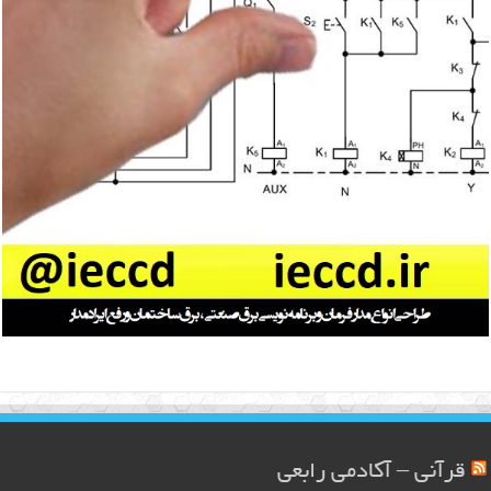
قرآنی – آکادمی رابعی