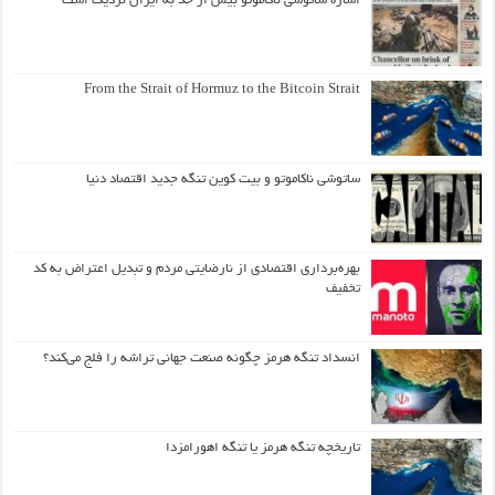
اشاره ساتوشی ناکاموتو بیش از حد به ایران نزدیک است
From the Strait of Hormuz to the Bitcoin Strait
ساتوشی ناکاموتو و بیت کوین تنگه جدید اقتصاد دنیا
بهره‌برداری اقتصادی از نارضایتی مردم و تبدیل اعتراض به کد
تخفیف
انسداد تنگه هرمز چگونه صنعت جهانی تراشه را فلج می‌کند؟
تاریخچه تنگه هرمز یا تنگه اهورامزدا