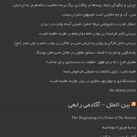
چرایی و چگونگی ایجاد روندها در واگذاری برگ برنده حاکمیت تنگه هرمز به ایرانیان
مین ، آب و چه حکایتی است خونبهای دختران میناب
انتقال قدرت یا فروپاشی نرم؟ تحلیل امنیتی آینده ولایت در ایران
بررسی تأثیر فرضیه زن بودن امام دوازدهم بر نظریه «فقیه غایب»
بررسی دلایل قرآنی و روایی و تاریخی مبنی بر امکان زن بودن حضرت ولی عصر (عج)
پاسخگویی و مبارزه با فساد ، سناتور هاولی در مقابل مدیرعامل بوئینگ
تعجیل فرج: دعا برای ظهور، حکومت یا بسترسازی برای عدالت؟
فقیه غایب ، بازی با کلمات یا حقیقتی فراموش شده
سیاستگذاری و چهارچوب فکری در بیان نظریه «فقیه غایب»
the absent jurist
بین الملل – آکادمی رابعی
The Beginning of a Point of No Return
بداية طريقٍ لا عودة منه