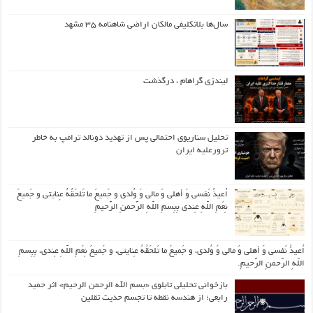
سال‌ها بلاتکلیفی مالکان اراضی شاهنامه ۳۵ مشهد
لیندزی گراهام ، درگذشت
تحلیل سناریوی احتمالی پس از تهدید دونالد ترامپ به خاطر
ترورعلیه ایران
اُعیذُ نَفسی وَ أهلی وَ مالی وَ وُلدی و جَمیعَ ما تَلحَقُهُ عِنایتی و جَمیعَ
نِعَمِ اللّهِ عِندی بِبِسمِ اللّهِ الرَّحمنِ الرَّحیمِ
اُعیذُ نَفسی وَ أهلی وَ مالی وَ وُلدی، و جَمیعَ ما تَلحَقُهُ عِنایتی، و جَمیعَ نِعَمِ اللّهِ عِندی، بِبِسمِ
اللّهِ الرَّحمنِ الرَّحیمِ.
بازخوانی تحلیلی تابلوی «بسم الله الرحمن الرحیم» اثر حمید
رابعی؛ از هندسه نقطه تا تجسم حدیث ثقلین