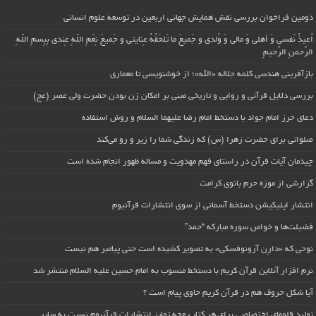
دومین فراخوان بررسی نقش همایش جهانی اربعین در توسعه علوم انسانی
اُعیذُ نَفسی وَ أهلی وَ مالی وَ وُلدی و جَمیعَ ما تَلحَقُهُ عِنایتی و جَمیعَ نِعَمِ اللّهِ عِندی بِبِسمِ اللّهِ
الرَّحمنِ الرَّحیمِ
بازآفرینی هندسی کلمه جلاله «الله»؛ از خوشنویسی تا معماری
بررسی دلایل قرآنی و روایی و تاریخی مبنی بر امکان زن بودن حضرت ولی عصر (عج)
دعای حرز امام جواد با دستخط امام رضا علیهما السلام و روش استفاده
صلواتی برای حضرت زهرا (س) که زندگی شما را زیر و رو می‌کند
چیدمان آیات قرآن در راستای فهم مهدویت و مساله ظهور انجام شده است
گزارشی از موزه حرم بانوی کرامت
انتشار اپلیکیشن دستخط آسمانی از سوی انتشارات قرآنیوم
فضیلت‌ها و خواص سوره مبارکه “حمد”
نوحی که «دارِن آرونوفسکی» به تصویر کشیده است حتی پیامبر هم نیست
نرم افزار آنلاین قرآن کریم با دستخط منسوب به امام حسین علیه السلام منتشر شد
آیا شکل حروف هم در قرآن کریم حاوی پیام است ؟
تولید قلمهای اختصاصی برای هر کتاب وجه تمایز انتشارات قرآنیوم نسبت به سایر