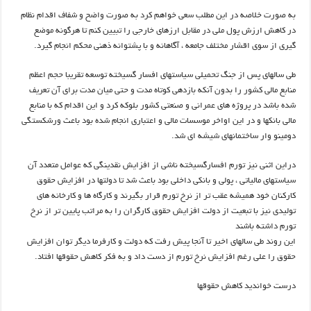
به صورت خلاصه در این مطلب سعی خواهم کرد به صورت واضح و شفاف اقدام نظام
در کاهش ارزش پول ملی در مقابل ارزهای خارجی را تبیین کنم تا هرگونه موضع
گیری از سوی اقشار مختلف جامعه ، آگاهانه و با پشتوانه ذهنی محکم انجام گیرد.
طی سالهای پس از جنگ تحمیلی سیاستهای افسار گسیخته توسعه تقریبا حجم اعظم
منابع مالی کشور را بدون آنکه بازدهی کوتاه مدت و حتی میان مدت برای آن تعریف
شده باشد در پروژه های عمرانی و صنعتی کشور بلوکه کرد و این اقدام که با منابع
مالی بانکها و در این اواخر موسسات مالی و اعتباری انجام شده بود باعث ورشکستگی
دومینو وار ساختمانهای شیشه ای شد.
دراین اثنی نیز تورم افسارگسیخته ناشی از افزایش نقدینگی که عوامل متعدد آن
سیاستهای مالیاتی ، پولی و بانکی داخلی بود باعث شد تا دولتها در افزایش حقوق
کارکنان خود همیشه عقب تر از نرخ تورم قرار بگیرند و کارگاه ها و کارخانه های
تولیدی نیز با تبعیت از دولت افزایش حقوق کارگران را به مراتب پایین تر از نرخ
تورم داشته باشند
این روند طی سالهای اخیر تا آنجا پیش رفت که دولت و کارفرما دیگر توان افزایش
حقوق را علی رغم افزایش نرخ تورم از دست داد و به فکر کاهش حقوقها افتاد.
درست خواندید کاهش حقوقها