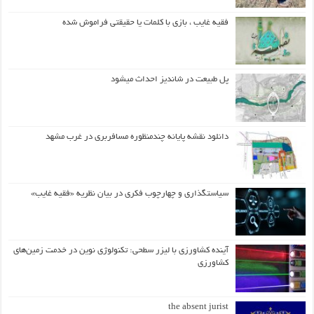
فقیه غایب ، بازی با کلمات یا حقیقتی فراموش شده
پل طبیعت در شاندیز احداث میشود
دانلود نقشه پایانه چندمنظوره مسافربری در غرب مشهد
سیاستگذاری و چهارچوب فکری در بیان نظریه «فقیه غایب»
آینده کشاورزی با لیزر سطحی: تکنولوژی نوین در خدمت زمین‌های
کشاورزی
the absent jurist