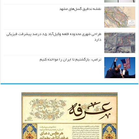
نقشه تدقیق گسل‌های مشهد
طراحی شهری محدوده قلعه وکیل‌آباد ۸۵ درصد پیشرفت فیزیکی
دارد
ترامپ: بازگشتیم تا ایران را مواخذه کنیم
کسب مقام دوم بخش هنرهای مفهومی در
نسخه های بازآفرینی قرآن منسوب به ائمه
The Geometric Reinterpretation of the