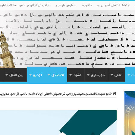
ارتباط با دانش آموزان
مشاوره
سفارش طراحی
بازآفرینی قرآنهای منسوب به ائمه اطهار
ت
علمی
شهرسازی
مشهد
اقتصادی
خودرو
بین الملل
خانه
سپس
اقتصادی
سپس
بررسی فرصتهای شغلی ایجاد شده ناشی از سوء مدیریت