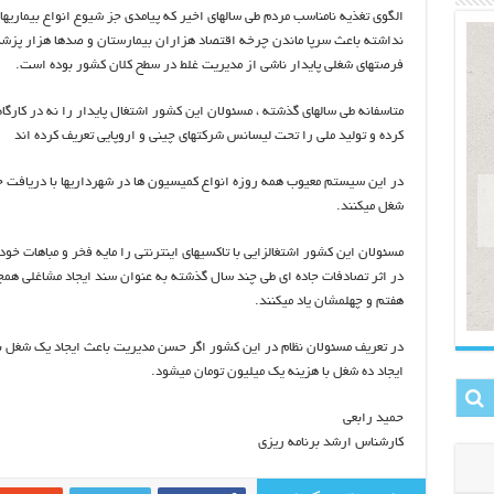
الگوی تغذیه نامناسب مردم طی سالهای اخیر که پیامدی جز شیوع انواع بیماریه
نداشته باعث سرپا ماندن چرخه اقتصاد هزاران بیمارستان و صدها هزار پزش
فرصتهای شغلی پایدار ناشی از مدیریت غلط در سطح کلان کشور بوده است.
متاسفانه طی سالهای گذشته ، مسئولان این کشور اشتغال پایدار را نه در کارگاه
کرده و تولید ملی را تحت لیسانس شرکتهای چینی و اروپایی تعریف کرده اند
در این سیستم معیوب همه روزه انواع کمیسیون ها در شهرداریها با دریافت جری
شغل میکنند.
مسئولان این کشور اشتغالزایی با تاکسیهای اینترنتی را مایه فخر و مباهات خ
در اثر تصادفات جاده ای طی چند سال گذشته به عنوان سند ایجاد مشاغلی هم
هفتم و چهلمشان یاد میکنند.
در تعریف مسئولان نظام در این کشور اگر حسن مدیریت باعث ایجاد یک شغل با
ایجاد ده شغل با هزینه یک میلیون تومان میشود.
حمید رابعی
کارشناس ارشد برنامه ریزی