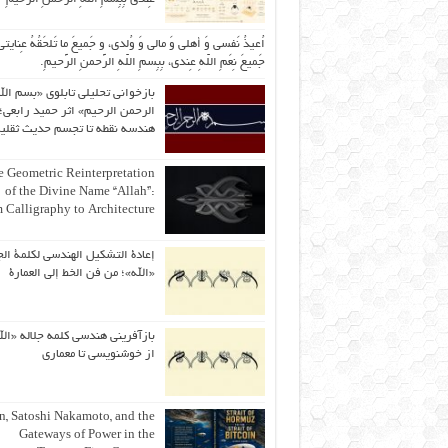
اُعیذُ نَفسی وَ أهلی وَ مالی وَ وُلدی، و جَمیعَ ما تَلحَقُهُ عِنایتی
جَمیعَ نِعَمِ اللّهِ عِندی، بِبِسمِ اللّهِ الرَّحمنِ الرَّحیمِ.
بازخوانی تحلیلی تابلوی «بسم الل
الرحمن الرحیم» اثر حمید رابعی؛ 
هندسه نقطه تا تجسم حدیث ثقلی
 Geometric Reinterpretation
of the Divine Name “Allah”:
 Calligraphy to Architecture
إعادة التشكيل الهندسي لكلمة الج
«الله»؛ من فن الخط إلى العمارة
بازآفرینی هندسی کلمه جلاله «الل
از خوشنویسی تا معماری
an, Satoshi Nakamoto, and the
Gateways of Power in the