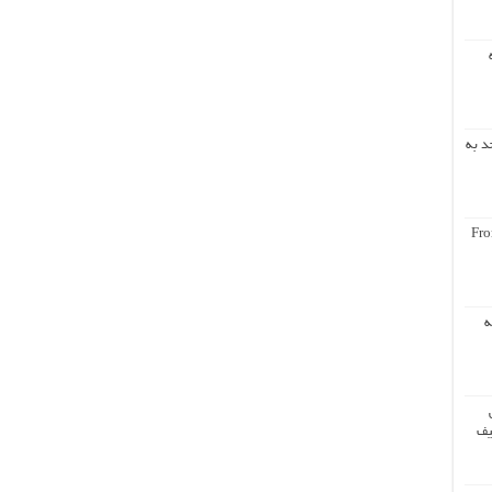
د به
Fro
ه
یف