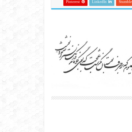
Pinterest
LinkedIn
Stumbl