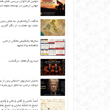
دومین فراخوان بررسی نقش هم
جهانی اربعین در توسعه علوم انس
شگفت آن‌که هرمز به نقش زمین 
نماید چو «هشت» از نگار آفرین
سال‌ها بلاتکلیفی مالکان اراضی
شاهنامه ۳۵ مشهد
لیندزی گراهام ، درگذشت
تحلیل سناریوی احتمالی پس از ت
دونالد ترامپ به خاطر ترورعلیه ا
اُعیذُ نَفسی وَ أهلی وَ مالی وَ وُلدی
جَمیعَ ما تَلحَقُهُ عِنایتی و جَمیعَ نِعَمِ 
عِندی بِبِسمِ اللّهِ الرَّحمنِ الرَّحیمِ