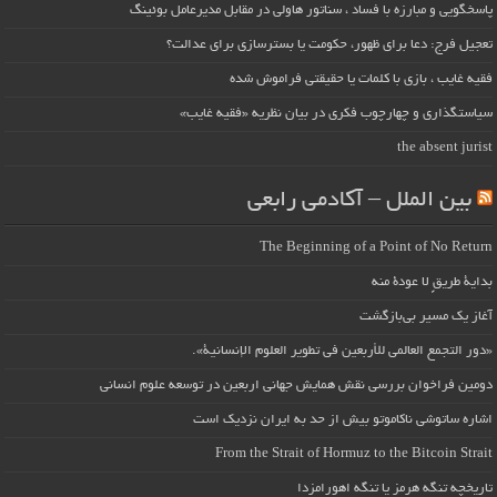
پاسخگویی و مبارزه با فساد ، سناتور هاولی در مقابل مدیرعامل بوئینگ
تعجیل فرج: دعا برای ظهور، حکومت یا بسترسازی برای عدالت؟
فقیه غایب ، بازی با کلمات یا حقیقتی فراموش شده
سیاستگذاری و چهارچوب فکری در بیان نظریه «فقیه غایب»
the absent jurist
بین الملل – آکادمی رابعی
The Beginning of a Point of No Return
بداية طريقٍ لا عودة منه
آغاز یک مسیر بی‌بازگشت
«دور التجمع العالمي للأربعين في تطوير العلوم الإنسانية».
دومین فراخوان بررسی نقش همایش جهانی اربعین در توسعه علوم انسانی
اشاره ساتوشی ناکاموتو بیش از حد به ایران نزدیک است
From the Strait of Hormuz to the Bitcoin Strait
تاریخچه تنگه هرمز یا تنگه اهورامزدا