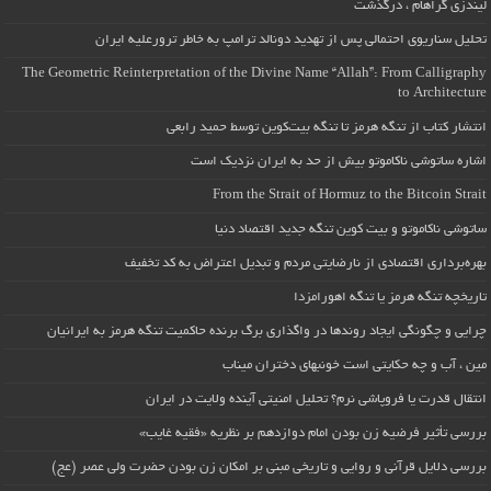
لیندزی گراهام ، درگذشت
تحلیل سناریوی احتمالی پس از تهدید دونالد ترامپ به خاطر ترورعلیه ایران
The Geometric Reinterpretation of the Divine Name “Allah”: From Calligraphy
to Architecture
انتشار کتاب از تنگه هرمز تا تنگه بیت‌کوین توسط حمید رابعی
اشاره ساتوشی ناکاموتو بیش از حد به ایران نزدیک است
From the Strait of Hormuz to the Bitcoin Strait
ساتوشی ناکاموتو و بیت کوین تنگه جدید اقتصاد دنیا
بهره‌برداری اقتصادی از نارضایتی مردم و تبدیل اعتراض به کد تخفیف
تاریخچه تنگه هرمز یا تنگه اهورامزدا
چرایی و چگونگی ایجاد روندها در واگذاری برگ برنده حاکمیت تنگه هرمز به ایرانیان
مین ، آب و چه حکایتی است خونبهای دختران میناب
انتقال قدرت یا فروپاشی نرم؟ تحلیل امنیتی آینده ولایت در ایران
بررسی تأثیر فرضیه زن بودن امام دوازدهم بر نظریه «فقیه غایب»
بررسی دلایل قرآنی و روایی و تاریخی مبنی بر امکان زن بودن حضرت ولی عصر (عج)