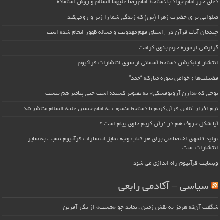
دعای حرز امام جواد با دستخط امام رضا علیهما السلام و روش استفاده
صلواتی برای حضرت زهرا (س) که زندگی شما را زیر و رو می‌کند
چیدمان آیات قرآن در راستای فهم مهدویت و مساله ظهور انجام شده است
گزارشی از موزه حرم بانوی کرامت
انتشار اپلیکیشن دستخط آسمانی از سوی انتشارات قرآنیوم
فضیلت‌ها و خواص سوره مبارکه “حمد”
نوحی که «دارِن آرونوفسکی» به تصویر کشیده است حتی پیامبر هم نیست
نرم افزار آنلاین قرآن کریم با دستخط منسوب به امام حسین علیه السلام منتشر شد
آیا شکل حروف هم در قرآن کریم حاوی پیام است ؟
تولید قلمهای اختصاصی برای هر کتاب وجه تمایز انتشارات قرآنیوم نسبت به سایر
انتشارات است
وبسایت قرآنیوم راه اندازی می شود
سیاسی – آکادمی رابعی
شگفت آن‌که هرمز به نقش زمین ، نماید چو «هشت» از نگار آفرین