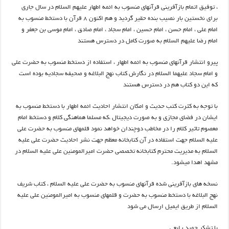
، توفیق اتمام بازآفرینی قرآنهای منسوب به ائمه اطهار علیهم السلام در سال جاری
برای نخستین بار نصیب بنده حقیر گردید و هم اکنون ۸ قرآن با دستخط منسوب به
امام علی ، امام حسن ، امام حسین ، امام سجاد ، امام صادق ، امام موسی بن جعفر و
امام رضا علیهم السلام به صورت کامل در دسترس هستند
پیرو انتشار قرآنهای منسوب به ائمه اطهار ، استفاده از دستخط منسوب به حضرت علی
و امام سجاد علیهما السلام در نگارش کتاب نهج البلاغه و صحیفه سجادیه بوده است
که این دو کتاب هم در دسترس هستند
با توجه به کثرت کتب حدیث و امکان انتشار احادیث ائمه اطهار با دستخط منسوب به
ایشان در فضای مجازی و به صورت دیجیتال ،که مسلما هماهنگی کلام و دستخط امام
معصوم تاثیر کلام را در مخاطب دوچندان خواهد نمود قلمهای منسوب به حضرت علی
علیه السلام جهت استفاده در آن کتابخانه معظم جهت نشر احادیث حضرت علی علیه
السلام به مدیریت محترم کتابخانه تخصصی حضرت امیرالمومنین علی علیه السلام در
مشهد اهدا میشود.
نسخه های بازآفرینی شده قرآنهای منسوب به حضرت علی علیه السلام ، کتاب شریف
نهج البلاغه با دستخط منسوب به حضرت و قلمهای منسوب به امیرالمومنین علی علیه
السلام از طریق ایمیل ارسال می شود
با تشکر حمید رابعی