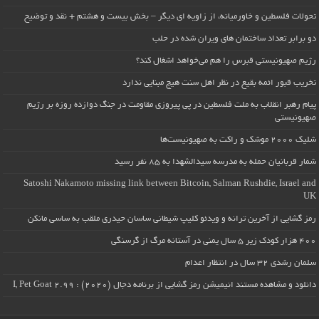
تحولات فلسطین و خاورمیانه، از زاویه ای دیگر – بخش بیست و هشتم + نقد و توضیح
دو برابر تعداد ساختمان های ویران شده در حلب
رژیم صهیونیستی قبرس را هم می‌خواهد اشغال کند؟
تخریب قبور ائمه بقیع در نظر اهل سنت هیچ مبنایی ندارد
پیام رهبر انقلاب به ملت فلسطین در پی پیروزی مقاومت در جنگ دوازده روزه بر رژیم
صهیونیستی
شلیک ۲۰۰۰ موشک و راکت به صهیونیست‌ها
شمار قربانیان حمله به مدرسه سیدالشهدا به ۸۵ نفر رسید
Satoshi Nakamoto missing link between Bitcoin, Salman Rushdie, Israel and
UK
رمز گشایی از آخرین ترانه و ویدئو کلیپ شیطانی ساسان حیدری ملقب به ساسی مانکن
۴۰۰ هزار کودک زیر ۵ سال یمنی در آستانه مرگ از گرسنگی
سلمان رشدی ۳۲ سال در انتظار اعدام
دانلود و مشاهده مستند انیمیشن رمز گشایی از برنامه دجال (۲۰۲۰) : I, Pet Goat 2.99