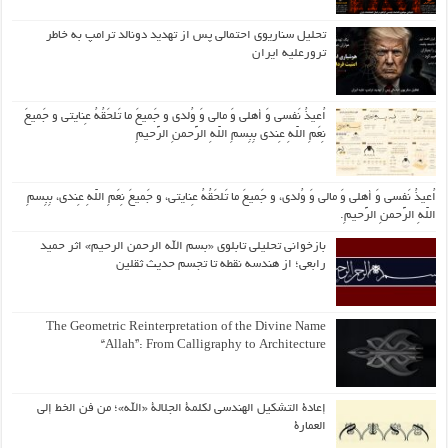
تحلیل سناریوی احتمالی پس از تهدید دونالد ترامپ به خاطر
ترورعلیه ایران
اُعیذُ نَفسی وَ أهلی وَ مالی وَ وُلدی و جَمیعَ ما تَلحَقُهُ عِنایتی و جَمیعَ
نِعَمِ اللّهِ عِندی بِبِسمِ اللّهِ الرَّحمنِ الرَّحیمِ
اُعیذُ نَفسی وَ أهلی وَ مالی وَ وُلدی، و جَمیعَ ما تَلحَقُهُ عِنایتی، و جَمیعَ نِعَمِ اللّهِ عِندی، بِبِسمِ
اللّهِ الرَّحمنِ الرَّحیمِ.
بازخوانی تحلیلی تابلوی «بسم الله الرحمن الرحیم» اثر حمید
رابعی؛ از هندسه نقطه تا تجسم حدیث ثقلین
The Geometric Reinterpretation of the Divine Name
“Allah”: From Calligraphy to Architecture
إعادة التشكيل الهندسي لكلمة الجلالة «الله»؛ من فن الخط إلى
العمارة