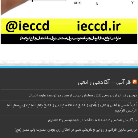
قرآنی – آکادمی رابعی
دومین فراخوان بررسی نقش همایش جهانی اربعین در توسعه علوم انسانی
اُعیذُ نَفسی وَ أهلی وَ مالی وَ وُلدی و جَمیعَ ما تَلحَقُهُ عِنایتی و جَمیعَ نِعَمِ اللّهِ عِندی بِبِسمِ اللّهِ
الرَّحمنِ الرَّحیمِ
بازآفرینی هندسی کلمه جلاله «الله»؛ از خوشنویسی تا معماری
بررسی دلایل قرآنی و روایی و تاریخی مبنی بر امکان زن بودن حضرت ولی عصر (عج)