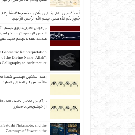
اُعیذُ نَفسی وَ أهلی وَ مالی وَ وُلدی، و جَمیعَ ما تَلحَقُهُ عِنایتی
جَمیعَ نِعَمِ اللّهِ عِندی، بِبِسمِ اللّهِ الرَّحمنِ الرَّحیمِ.
بازخوانی تحلیلی تابلوی «بسم الل
الرحمن الرحیم» اثر حمید رابعی؛ 
هندسه نقطه تا تجسم حدیث ثقلی
 Geometric Reinterpretation
of the Divine Name “Allah”:
 Calligraphy to Architecture
إعادة التشكيل الهندسي لكلمة الج
«الله»؛ من فن الخط إلى العمارة
بازآفرینی هندسی کلمه جلاله «الل
از خوشنویسی تا معماری
an, Satoshi Nakamoto, and the
Gateways of Power in the