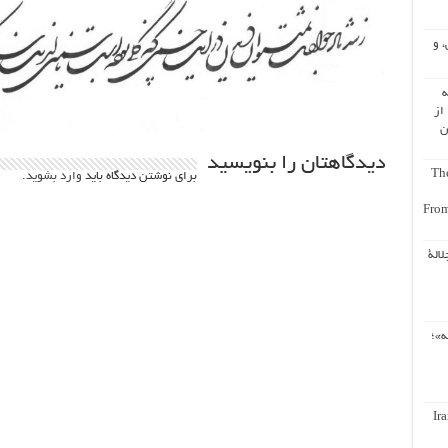
، و
ه
از
ن
دیدگاهتان را بنویسید
The
برای نوشتن دیدگاه باید
وارد بشوید
.
From
لالة
ه»؛
Ir