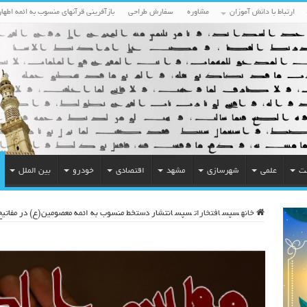
ارتباط با دانش آموزان
مشاوره
سفارش طراحی
بازآفرینی قرآنهای منسوب به ائمه اطهار
ت
علمی
شهرسازی
مشهد
اقتصادی
خودرو
بین الملل
خانه
سپس
افتخارات
سپس
انتشار دستخط منسوب به ائمه معصومین(ع) در مفاتیح 