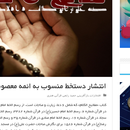
انتشار دستخط منسوب به ائمه معصومی
افتخارات
,
بازآفرینی
,
حمید رابعی
,
قرآنی
,
هنری
کتاب «مفاتیح الکلام» که شامل ۶ دعا، زیارت و مناجات است، از رسم الخط 
در قرآن شماره ۶، رسم الخط امام حسین(ع) در قرآ
سجاد در قرآن شماره ۱۶، رسم الخط امام صادق د
رضا(ع) در قرآن شماره ۱۵۸۶ برای نگارش مناجات حضرت علی(ع) در مسج