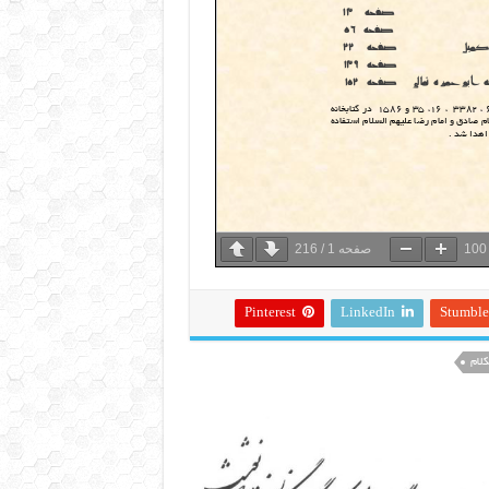
صفحه
1
/
216
Pinterest
LinkedIn
Stumbl
کلام