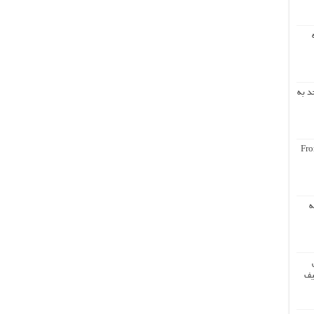
د به
Fro
ه
یف