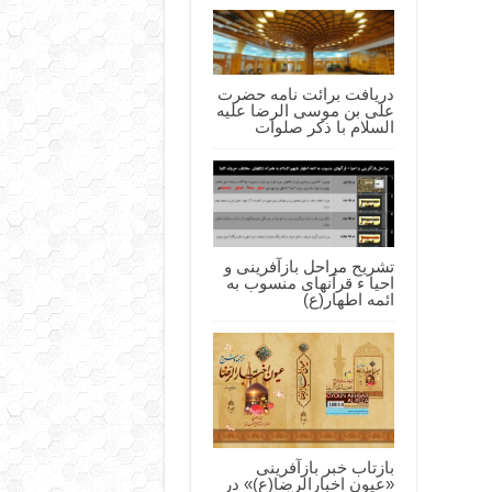
دریافت برائت نامه حضرت
علی بن موسی الرضا علیه
السلام با ذکر صلوات
تشریح مراحل بازآفرینی و
احیا ء قرآنهای منسوب به
ائمه اطهار(ع)
بازتاب خبر بازآفرینی
«عیون اخبارالرضا(ع)» در