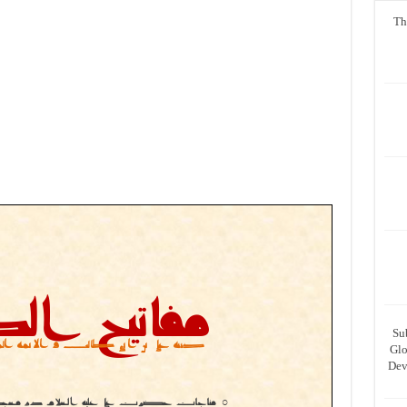
Th
Su
Glo
Dev