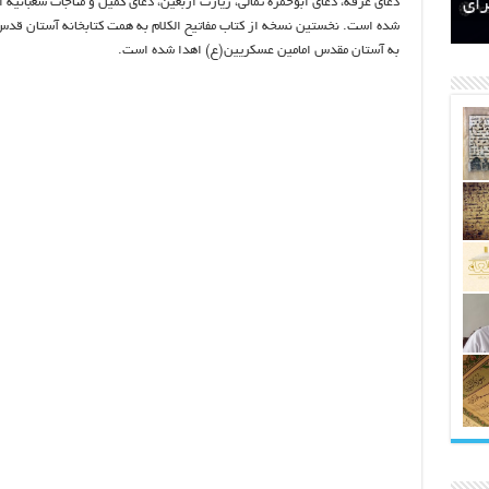
دعای عرفه، دعای ابوحمزه ثمالی، زیارت اربعین، دعای کمیل و مناجات شعبانیه ا
اتکلیفی مالکان اراضی شاهنامه ۳۵
ری
رای
شده است. نخستین نسخه از کتاب مفاتیح الکلام به همت کتابخانه آستان ق
به آستان مقدس امامین عسکریین(ع) اهدا شده است.