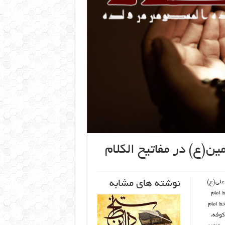
ن(ع) در مفاتیح الکلام
نوشته های مشابه
امام علی(ع)
ن شماره ۳۳۸۲، رسم الخط امام
ر قرآن شماره ۳۵ و رسم الخط امام
د کوفه،