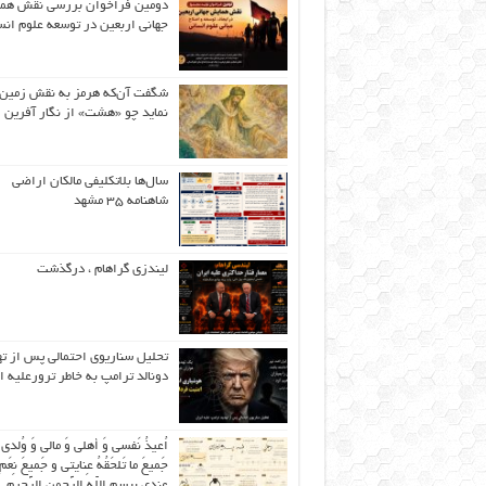
دومین فراخوان بررسی نقش هم
جهانی اربعین در توسعه علوم انس
شگفت آن‌که هرمز به نقش زمین 
نماید چو «هشت» از نگار آفرین
سال‌ها بلاتکلیفی مالکان اراضی
شاهنامه ۳۵ مشهد
لیندزی گراهام ، درگذشت
تحلیل سناریوی احتمالی پس از ت
دونالد ترامپ به خاطر ترورعلیه ا
اُعیذُ نَفسی وَ أهلی وَ مالی وَ وُلدی
جَمیعَ ما تَلحَقُهُ عِنایتی و جَمیعَ نِعَمِ 
عِندی بِبِسمِ اللّهِ الرَّحمنِ الرَّحیمِ