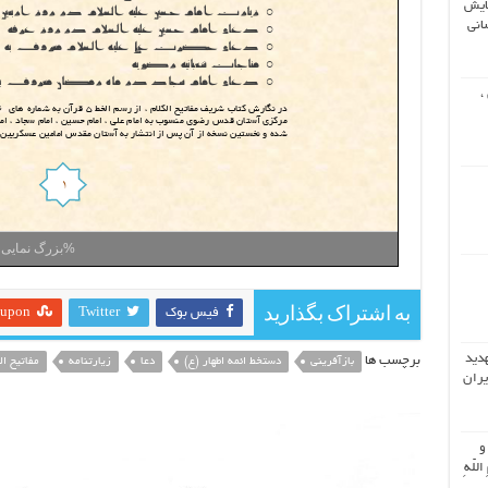
ایش
انی
،
100%
بزرگ نمایی
به اشتراک بگذارید
فیس بوک
Twitter
eupon
هدید
برچسب ها
بازآفرینی
دستخط ائمه اطهار (ع)
دعا
زیارتنامه
مفاتیح ال
یران
 و
اللّهِ