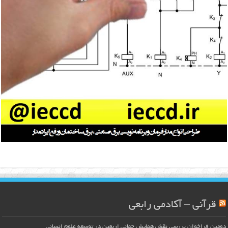
قرآنی – آکادمی رابعی
دومین فراخوان بررسی نقش همایش جهانی اربعین در توسعه علوم انسانی