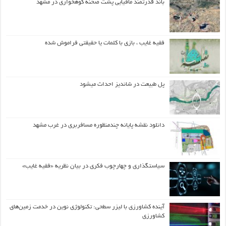
باند قدرتمند مافیایی پشت صحنه کوهخواری در مشهد
فقیه غایب ، بازی با کلمات یا حقیقتی فراموش شده
پل طبیعت در شاندیز احداث میشود
دانلود نقشه پایانه چندمنظوره مسافربری در غرب مشهد
سیاستگذاری و چهارچوب فکری در بیان نظریه «فقیه غایب»
آینده کشاورزی با لیزر سطحی: تکنولوژی نوین در خدمت زمین‌های
کشاورزی