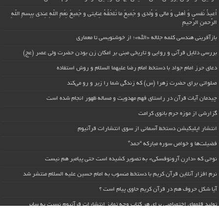
اُعیذُ نَفسی وَ أهلی وَ مالی وَ وُلدی و جَمیعَ ما تَلحَقُهُ عِنایتی و جَمیعَ نِعَمِ اللّهِ عِندی بِبِسمِ اللّهِ
الرَّحمنِ الرَّحیمِ
بازآفرینی هندسی کلمه جلاله «الله»؛ از خوشنویسی تا معماری
بررسی دلایل قرآنی و روایی و تاریخی مبنی بر امکان زن بودن حضرت ولی عصر (عج)
دعای حرز امام جواد با دستخط امام رضا علیهما السلام و روش استفاده
صلواتی برای حضرت زهرا (س) که زندگی شما را زیر و رو می‌کند
چیدمان آیات قرآن در راستای فهم مهدویت و مساله ظهور انجام شده است
گزارشی از موزه حرم بانوی کرامت
انتشار اپلیکیشن دستخط آسمانی از سوی انتشارات قرآنیوم
فضیلت‌ها و خواص سوره مبارکه “حمد”
نوحی که «دارِن آرونوفسکی» به تصویر کشیده است حتی پیامبر هم نیست
نرم افزار آنلاین قرآن کریم با دستخط منسوب به امام حسین علیه السلام منتشر شد
آیا شکل حروف هم در قرآن کریم حاوی پیام است ؟
تولید قلمهای اختصاصی برای هر کتاب وجه تمایز انتشارات قرآنیوم نسبت به سایر
انتشارات است