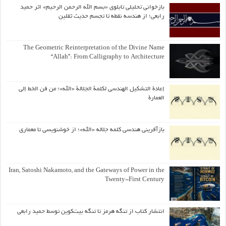
بازخوانی تحلیلی تابلوی «بسم الله الرحمن الرحیم» اثر حمید
رابعی؛ از هندسه نقطه تا تجسم حدیث ثقلین
The Geometric Reinterpretation of the Divine Name
“Allah”: From Calligraphy to Architecture
إعادة التشكيل الهندسي لكلمة الجلالة «الله»؛ من فن الخط إلى
العمارة
بازآفرینی هندسی کلمه جلاله «الله»؛ از خوشنویسی تا معماری
Iran, Satoshi Nakamoto, and the Gateways of Power in the
Twenty-First Century
انتشار کتاب از تنگه هرمز تا تنگه بیت‌کوین توسط حمید رابعی