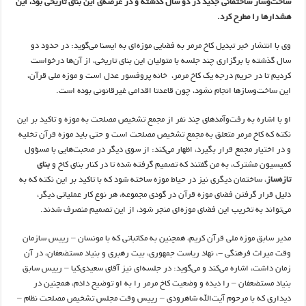
ساخت‌وساز ساختمانی جدید در دو سال گذشته و در عرصه‌ی این بنای تاریخی بود، این
هشدارها را مطرح کرد.
وی با انتشار خبر تبدیل کاخ مرمر به فضایی موزه‌ای به ایسنا می‌گوید: در حدود دو
سال گذشته با برگزاری چند جلسه با متولیان این بنای تاریخی، از آن‌ها درخواست
کردیم تا در حریم درجه یک کاخ مرمر، خانه پروفسور عدل است و موزه ملی قرآن،
این ساخت‌وسازها انجام نشود، چون قاعدتا اقدامی غیرقانونی بوده است.
او با اشاره به رفت‌وآمدهای چند نفر از مجمع تشخیص مصلحت به موزه و تاکید بر این
نکته که کاخ مرمر متعلق به مجمع تشخیص مصلحت است و حتی باید موزه قرآن تخلیه
و در اختیار مجمع قرار بگیرد، اظهار می‌کند:‌ از سوی دیگر در صحبت‌هایی با مسؤول
کمیسیون مشترک، به من گفتند که تصمیم گرفته شده تا در کنار بنای کاخ و
بنای
تازه‌ساز
، ساختمان دیگری نیز در حیاط موزه ساخته شود که با تاکید بر این‌ نکته که به
دلیل قرار گرفتن فضای موزه قرآن در گودی مجموعه، هر نوع کار عملیاتی دیگر،
می‌تواند به تخریب این فضای موزه‌ای منجر شود، از این تصمیم منصرف شدند.
مدیر سابق موزه ملی قرآن کریم، همچنین به مکاتباتی که با مونسان – رییس سازمان
وقت میراث فرهنگی -، نهاد ریاست جمهوری، بیت رهبری و بنیاد مستضعفان، در آن
زمان داشت، اشاره می‌کند و می‌گوید: در جلسه‌ای نیز آقای سعیدی‌کیا – رییس سابق
بنیاد مستضعفان – را دیده و وضعیت کاخ مرمر را به او توضیح دادم، همچنین در
دیداری که با مرحوم آیت‌الله شاهرودی – رییس وقت مجلس تشخیص مصلحت نظام –