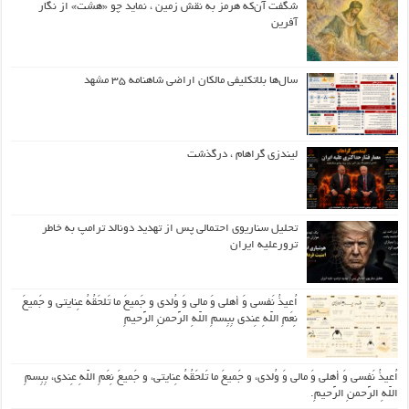
شگفت آن‌که هرمز به نقش زمین ، نماید چو «هشت» از نگار
آفرین
سال‌ها بلاتکلیفی مالکان اراضی شاهنامه ۳۵ مشهد
لیندزی گراهام ، درگذشت
تحلیل سناریوی احتمالی پس از تهدید دونالد ترامپ به خاطر
ترورعلیه ایران
اُعیذُ نَفسی وَ أهلی وَ مالی وَ وُلدی و جَمیعَ ما تَلحَقُهُ عِنایتی و جَمیعَ
نِعَمِ اللّهِ عِندی بِبِسمِ اللّهِ الرَّحمنِ الرَّحیمِ
اُعیذُ نَفسی وَ أهلی وَ مالی وَ وُلدی، و جَمیعَ ما تَلحَقُهُ عِنایتی، و جَمیعَ نِعَمِ اللّهِ عِندی، بِبِسمِ
اللّهِ الرَّحمنِ الرَّحیمِ.