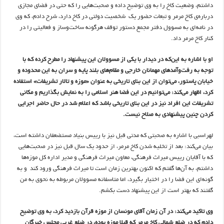
داشتم، وضعیت کاخ را به وی توضیح داده و صحبت‌هایی را که حتی در فضای مجازی
درباره‌ی کاخ مرمر و تبعات حضور یک شخصیت دولتی در کاخ دارد، شرح دادم، که وی
در نامه‌ای به مسوول دفتر مجمع دستور توقف هرگونه ساخت‌وساز و فعالیتی را در
کنار کاخ مرمر داد.
او با اشاره به این‌که در دیدار با یکی از مسوولان این پیشنهاد را مطرح کرده که با
توجه به رفت‌وآمدهای مهمانان خارجی و مقام‌های بلند پایه و سران به این محدوده و
خیابان پاستور، می‌توان از این بنای تاریخی به عنوان «موزه و تالار تشریفات» استفاده
کرد، اظهار می‌کند: می‌توانیم در این فضا هنر اسلامی را به نمایش بگذاریم و مکانی
تشریفات این افراد نیز در این بنای تاریخی باشد که اعلام شد در حال حاضر اجرایی
کردن چنین پیشنهادی به صلاح نیست.
لهراسبی با اشاره به صحبتی که مدتی قبل نیز با رییس بنیاد مستضعفان داشته است،
بیان می‌کند: بعد از تخلیه شدن کاخ مرمر، از حدود یک سال قبل نیز در صحبت‌هایی
که با آقایان رییس میراث فرهنگی، معاون میراث فرهنگی و مدیر اداره کل موزه‌ها
داشتم، به آن‌ها گفتم که اکنون بهترین زمان است تا میراث فرهنگی ورود کند و به
گونه‌ای این فضا را در اختیار بگیرد، اما متاسفانه مسوولان مربوطه به نحوی به من
گفتند که بهتر است از این پیشنهاد دست بکشم.
وی تاکید می‌کند: در آن زمان آقای مونسان از موزه قرآن بازدید کرد، به وی توضیح
دادم که در ضلع شمالی کاخ مرمر که قبلا موزه بوده، در ضلع غربی مجلس خبرگان