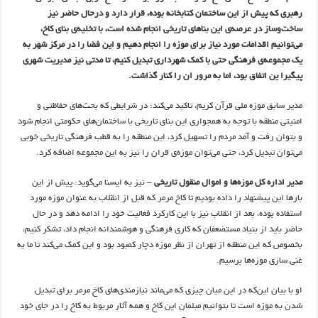
رهبری که پیش از این ساختمان کتابخانه بوده، قرار دارد و درحال حاضر نیز
ساخت‌وساز در عرصه‌ی این بناهای تاریخی انجام شده است، با تخلیه‌ی بنای کاخ،
می‌توانیم اقدامات مورد نیاز برای موزه را انجام دهیم و این فضا را در مرکز شهر به
یک مجموعه‌ی فرهنگی حتی با کمک شهرداری تبدیل کنیم، تا مدتی نیز مدیریت شهری
پیگیرا ین اتفاق بود، اما به مرور ان را کنار گذاشت.
مدیر سابق موزه ملی قرآن کریم، تاکید می‌کند: در شرایطی که بحث‌های حفاظتی و
امنیتی منطقه با توجه به همجواری این بنای تاریخی با ساختمان‌های حکومتی انجام شود
و بتوان رفت و آمد مردم را تسهیل کرد، این منطقه را به قطب فرهنگی تاریخی خوبی
می‌توان تبدیل کرد، حتی می‌توان موزه‌ی قران را نیز به این مجموعه اضافه کرد.
مدیر اداره کل موزه‌ها و اموال منقول تاریخی –
نیز به ایسنا می‌گوید: پیش از این
بارها این پیشنهاد را داده بودیم تا کاخ مرمر که قبل از انقلاب به عنوان موزه مورد
استفاده بوده، بعد از انقلاب نیز با این کارکرد فعالیت خود را ادامه دهد و در حال
حاضر باید از بنیاد مستضعفان که کاری فرهنگی و هوشمندانه انجام داد، تشکر کنیم،
بخصوص که این منطقه از تهران از نظر موزه دچار کمبود بود و این کمک می‌کند تا ما به
غنی سازی موزه‌ها برسیم.
او با بیان این‌که در این میان چیزی که می‌ماند نیازمندی‌های کاخ مرمر برای تبدیل
شدن به موزه است تا بتوانیم مبلمان این کاخ و همه آثار مربوط به کاخ را در جای خود