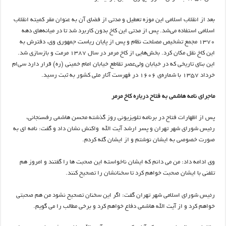
بعد از انقلاب اسلامی این موزه تعطیل و مدتی از فضای آن به عنوان مقر کمیته انقلاب
اسلامی استفاده می‌شد. پس از مدتی این کاخ بدون کاربرد شد تا در میانه‌های دهه
۱۳۷۰ مجمع تشخیص مصلحت نظام و پس از پایان ریاست جمهوری وی، دفترش به
این کاخ نقل مکان کرد. بخش‌هایی از کاخ مرمر در سال ۱۳۸۷ مرمت و بازسازی شد.
این بنای تاریخی که در خیابان ولی‌عصر تقاطع خیابان امام خمینی (ره) قرار دارد سی‌ام
خرداد ۱۳۵۷ با شماره‌ی ۱۶۰۶ در فهرست آثار ملی کشور به ثبت رسید.
ماجرای نامه هاشمی به فتاح درباره کاخ مرمر
پس از اظهارات فتاح در برنامه تلویزیونی روز گذشته محسن هاشمی رفسنجانی،
رئیس شورای شهر تهران و پسر ارشد آیت الله واکنش نشان داد و گفت: نامه ای به
صورت خصوصی به ایشان نوشتم و از ایشان گله کردم.
وی ادامه داد: من می دانم که ایشان ناخواسته این صحبت ها را گفتند و امروز هم
تلفنی با ایشان صحبت خواهم کرد تا سخنانشان را تصحیح کنند.
رئیس شورای اسلامی شهر تهران گفت: اگر این سخنان تصحیح نشود من هم صحبتی
خواهم کرد و از آیت الله هاشمی دفاع خواهم کرد و برخی مطالب را می گویم.