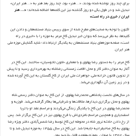
برای چند روز نوشته شده بودند، «…هنر» بود، چند روز بعد هنر به «…هنر ایران»
تبدیل شد و در طول یکی دو روز گذشته نیز این کلمه‌ها اضافه شده‌اند؛
«… هنر
ایران / خبری در راه است»
اکنون با توجه به صحبت‌های مطرح شده از سوی رییس بنیاد مستضعفان و دادن این
کلیدها، به نظر می‌رسد که بتوان خبر تبدیل کاخ مرمر به موزه را با «خبری در راه
است» صفحه موزه‌های بنیاد مستضعفان به یکدیگر ارتباط داد؛ شاید گشایش موزه ملی
هنر ایران.
کاخ مرمر را به دستور رضا پهلوی و با معماری «لئون تادوسیان» ساختند. این کاخ در
آغاز به عنوان دفتر کار و محل اقامت زمستانی رضاشاه به بهره‌برداری رسید و تا پیش
از تدوین قانون خزانه ملی، جواهرات ملی ایران از کاخ گلستان به این کاخ آورده شده
و در زیر زمین آن نگهداری می‌شد.
در سال‌های نخست پادشاهی محمدرضا پهلوی، از این کاخ به عنوان دفتر رسمی شاه
پهلوی و محل برگزاری دیدارها، ملاقات‌ها و شرفیابی‌ها به‌کار گرفته می‌شد. فوزیه و
محمدرضا پهلوی در این کاخ با یکدیگر زندگی می‌کردند و مراسم عقد او با ثریا
اسفندیاری و همچنین مراسم نامزدی‌اش با فرح پهلوی نیز در این کاخ برگزار شد. پس
از رخ دادن حادثه ترور شاه در محوطه این کاخ توسط رضا شمس‌آبادی، دفتر ویژه رضا
پهلوی به کاخ صاحبقرانیه جابه‌جا شد. این کاخ در سال ۱۳۵۵ به موزه تبدیل شد و تا
سال ۱۳۵۷ با عنوان «موزه پهلوی» قابل بازدید بود.