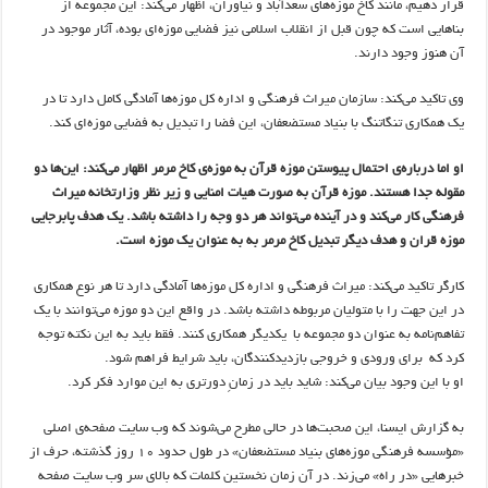
قرار دهیم، مانند کاخ موزه‌های سعدآباد و نیاوران، اظهار می‌کند: این مجموعه از
بناهایی است که چون قبل از انقلاب اسلامی نیز فضایی موزه‌ای بوده، آثار موجود در
آن هنوز وجود دارند.
وی تاکید می‌کند:‌ سازمان میراث فرهنگی و اداره کل موزه‌ها آمادگی کامل دارد تا در
یک همکاری تنگاتنگ با بنیاد مستضعفان، این فضا را تبدیل به فضایی موزه‌ای کند.
او اما درباره‌ی احتمال پیوستن موزه قرآن به موزه‌ی کاخ مرمر اظهار می‌کند: این‌ها دو
مقوله جدا هستند. موزه قرآن به صورت هیات امنایی و زیر نظر وزارتخانه میراث
فرهنگی کار می‌کند و در آینده می‌تواند هر دو وجه را داشته باشد. یک هدف پابرجایی
موزه قران و هدف دیگر تبدیل کاخ مرمر به به عنوان یک موزه است.
کارگر تاکید می‌کند:‌ میراث فرهنگی و اداره کل موزه‌ها آمادگی دارد تا هر نوع همکاری
در این جهت را با متولیان مربوطه داشته باشد. در واقع این دو موزه می‌توانند با یک
تفاهم‌نامه به عنوان دو مجموعه با یکدیگر همکاری کنند. فقط باید به این نکته توجه
کرد که برای ورودی و خروجی بازدیدکنندگان، باید شرایط فراهم شود.
او با این وجود بیان می‌کند: شاید باید در زمانِ دورتری به این موارد فکر کرد.
به گزارش ایسنا، این صحبت‌ها در حالی مطرح می‌شوند که وب سایت صفحه‌ی اصلی
«مؤسسه فرهنگی موزه‌های بنیاد مستضعفان» در طول حدود ۱۰ روز گذشته، حرف از
خبرهایی «در راه» می‌زند. در آن زمان نخستین کلمات که بالای سر وب سایت صفحه