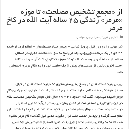
از «مجمع تشخیص مصلحت» تا موزه
«مرمر» زندگی ۲۵ ساله آیت الله در کاخ
مرمر
تعلیم و تربیت
,
حمید رابعی
,
سیاسی
خبر نهایی را دو روز قبل، پرویز فتاحی – رییس بنیاد مستضعفان – اعلام کرد. او شنبه
۲۸ دی در یک برنامه تلویزیونی، بعد از پاسخ به سوالات مختلف مجری در مسائل
مختلف از جمله آخرین وضعیت پلاسکو که هنوز یک تاریخ پشت آن سرپا ایستاده
است، آخرین بخش از صحبت‌های بیش از یک ساعت خود را به «کاخ مرمر» اختصاص
داد.
رییس بنیاد مستضعفان در پاسخ به پرسش مجری که «بنیاد مستضعفان در قبال
مسایل فرهنگی چه دیدگاهی دارد، مانند خبری که مدتی است درباره‌ی بازپس‌گیری کاخ
مرمر شنیده می‌شود»، گفت که «حدود ۲۰ – ۲۵ سال قبل مجمع تشخیص مصلحت نظام
در این بنای تاریخی مستقر شد، از همان زمان نیز به نظر می‌آید که این استقرار
درست نبوده است، مسوولان نظام نباید در آن کاخ‌ها بنشینند. این کاخ‌ها را ملت از آن
نظام ملت گرفته و باید در خدمت ملت قرار بگیرد. مدتی قبل گذشته کاخ مرمر تخلیه
شد، اما نه به راحتی، بلکه با ادعا و جرو بحث. نمی‌دانستیم شکایت پیش چه کسی
ببریم و به ملت چه طور بگوییم. اما تلاش‌هایی که صورت گرفته و توسط نهادهایی