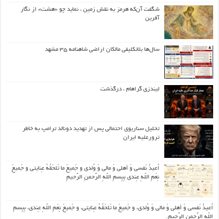
شگفت آن‌که هرمز به نقش زمین ، نماید چو «هشت» از نگار
آفرین
سال‌ها بلاتکلیفی مالکان اراضی شاهنامه ۳۵ مشهد
لیندزی گراهام ، درگذشت
تحلیل سناریوی احتمالی پس از تهدید دونالد ترامپ به خاطر
ترورعلیه ایران
اُعیذُ نَفسی وَ أهلی وَ مالی وَ وُلدی و جَمیعَ ما تَلحَقُهُ عِنایتی و جَمیعَ
نِعَمِ اللّهِ عِندی بِبِسمِ اللّهِ الرَّحمنِ الرَّحیمِ
اُعیذُ نَفسی وَ أهلی وَ مالی وَ وُلدی، و جَمیعَ ما تَلحَقُهُ عِنایتی، و جَمیعَ نِعَمِ اللّهِ عِندی، بِبِسمِ
اللّهِ الرَّحمنِ الرَّحیمِ.