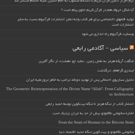
نرم افزار آنلاین قرآن کریم با دستخط منسوب به امام حسین علیه السلام منتشر شد
آیا شکل حروف هم در قرآن کریم حاوی پیام است ؟
تولید قلمهای اختصاصی برای هر کتاب وجه تمایز انتشارات قرآنیوم نسبت به سایر
انتشارات است
وبسایت قرآنیوم راه اندازی می شود
سیاسی – آکادمی رابعی
شگفت آن‌که هرمز به نقش زمین ، نماید چو «هشت» از نگار آفرین
لیندزی گراهام ، درگذشت
تحلیل سناریوی احتمالی پس از تهدید دونالد ترامپ به خاطر ترورعلیه ایران
The Geometric Reinterpretation of the Divine Name “Allah”: From Calligraphy
to Architecture
انتشار کتاب از تنگه هرمز تا تنگه بیت‌کوین توسط حمید رابعی
اشاره ساتوشی ناکاموتو بیش از حد به ایران نزدیک است
From the Strait of Hormuz to the Bitcoin Strait
ساتوشی ناکاموتو و بیت کوین تنگه جدید اقتصاد دنیا