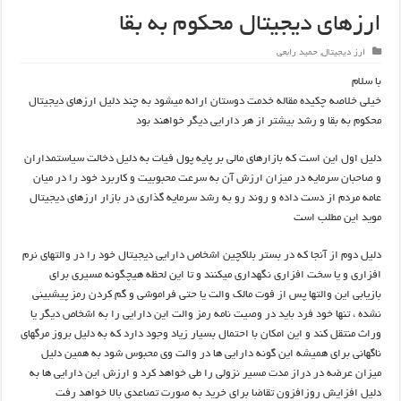
ارزهای دیجیتال محکوم به بقا
ارز دیجیتال
,
حمید رابعی
با سلام
خیلی خلاصه چکیده مقاله خدمت دوستان ارائه میشود به چند دلیل ارزهای دیجیتال
محکوم به بقا و رشد بیشتر از هر دارایی دیگر خواهند بود
دلیل اول این است که بازارهای مالی بر پایه پول فیات به دلیل دخالت سیاستمداران
و صاحبان سرمایه در میزان ارزش آن به سرعت محبوبیت و کاربرد خود را در میان
عامه مردم از دست داده و روند رو به رشد سرمایه گذاری در بازار ارزهای دیجیتال
موید این مطلب است
دلیل دوم از آنجا که در بستر بلاکچین اشخاص دارایی دیجیتال خود را در والتهای نرم
افزاری و یا سخت افزاری نگهداری میکنند و تا این لحظه هیچگونه مسیری برای
بازیابی این والتها پس از فوت مالک والت یا حتی فراموشی و گم کردن رمز پیشبینی
نشده ، تنها خود فرد باید در وصیت نامه رمز والت این دارایی را به اشخاص دیگر یا
وراث منتقل کند و این امکان با احتمال بسیار زیاد وجود دارد که به دلیل بروز مرگهای
ناگهانی برای همیشه این گونه دارایی ها در والت وی محبوس شود به همین دلیل
میزان عرضه در دراز مدت مسیر نزولی را طی خواهد کرد و ارزش این دارایی ها به
دلیل افزایش روزافزون تقاضا برای خرید به صورت تصاعدی بالا خواهد رفت