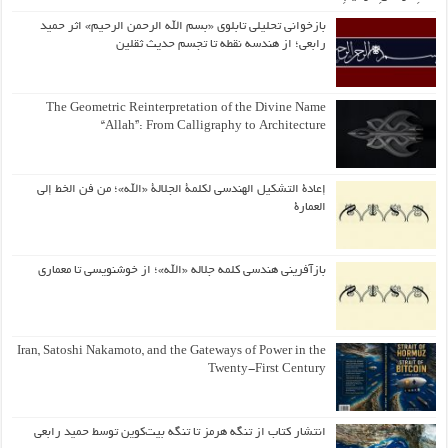
بازخوانی تحلیلی تابلوی «بسم الله الرحمن الرحیم» اثر حمید
رابعی؛ از هندسه نقطه تا تجسم حدیث ثقلین
The Geometric Reinterpretation of the Divine Name
“Allah”: From Calligraphy to Architecture
إعادة التشكيل الهندسي لكلمة الجلالة «الله»؛ من فن الخط إلى
العمارة
بازآفرینی هندسی کلمه جلاله «الله»؛ از خوشنویسی تا معماری
Iran, Satoshi Nakamoto, and the Gateways of Power in the
Twenty-First Century
انتشار کتاب از تنگه هرمز تا تنگه بیت‌کوین توسط حمید رابعی