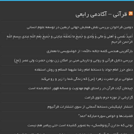
قرآنی – آکادمی رابعی
دومین فراخوان بررسی نقش همایش جهانی اربعین در توسعه علوم انسانی
اُعیذُ نَفسی وَ أهلی وَ مالی وَ وُلدی و جَمیعَ ما تَلحَقُهُ عِنایتی و جَمیعَ نِعَمِ اللّهِ عِندی بِبِسمِ اللّهِ
الرَّحمنِ الرَّحیمِ
بازآفرینی هندسی کلمه جلاله «الله»؛ از خوشنویسی تا معماری
بررسی دلایل قرآنی و روایی و تاریخی مبنی بر امکان زن بودن حضرت ولی عصر (عج)
دعای حرز امام جواد با دستخط امام رضا علیهما السلام و روش استفاده
صلواتی برای حضرت زهرا (س) که زندگی شما را زیر و رو می‌کند
چیدمان آیات قرآن در راستای فهم مهدویت و مساله ظهور انجام شده است
گزارشی از موزه حرم بانوی کرامت
انتشار اپلیکیشن دستخط آسمانی از سوی انتشارات قرآنیوم
فضیلت‌ها و خواص سوره مبارکه “حمد”
نوحی که «دارِن آرونوفسکی» به تصویر کشیده است حتی پیامبر هم نیست