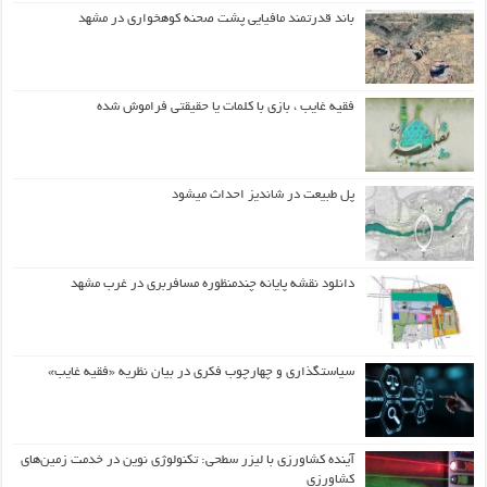
باند قدرتمند مافیایی پشت صحنه کوهخواری در مشهد
فقیه غایب ، بازی با کلمات یا حقیقتی فراموش شده
پل طبیعت در شاندیز احداث میشود
دانلود نقشه پایانه چندمنظوره مسافربری در غرب مشهد
سیاستگذاری و چهارچوب فکری در بیان نظریه «فقیه غایب»
آینده کشاورزی با لیزر سطحی: تکنولوژی نوین در خدمت زمین‌های
کشاورزی