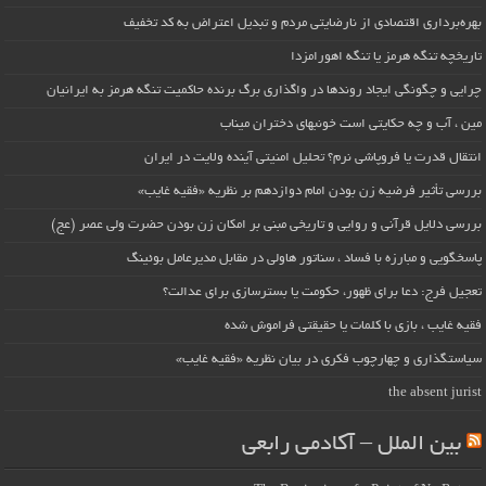
بهره‌برداری اقتصادی از نارضایتی مردم و تبدیل اعتراض به کد تخفیف
تاریخچه تنگه هرمز یا تنگه اهورامزدا
چرایی و چگونگی ایجاد روندها در واگذاری برگ برنده حاکمیت تنگه هرمز به ایرانیان
مین ، آب و چه حکایتی است خونبهای دختران میناب
انتقال قدرت یا فروپاشی نرم؟ تحلیل امنیتی آینده ولایت در ایران
بررسی تأثیر فرضیه زن بودن امام دوازدهم بر نظریه «فقیه غایب»
بررسی دلایل قرآنی و روایی و تاریخی مبنی بر امکان زن بودن حضرت ولی عصر (عج)
پاسخگویی و مبارزه با فساد ، سناتور هاولی در مقابل مدیرعامل بوئینگ
تعجیل فرج: دعا برای ظهور، حکومت یا بسترسازی برای عدالت؟
فقیه غایب ، بازی با کلمات یا حقیقتی فراموش شده
سیاستگذاری و چهارچوب فکری در بیان نظریه «فقیه غایب»
the absent jurist
بین الملل – آکادمی رابعی