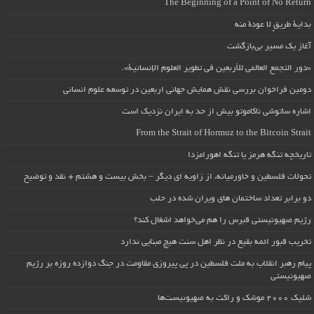
The Beginning of a Point of No Return
بداية طريقٍ لا عودة منه
آغاز یک مسیر بی‌بازگشت
«دور التجمع العالمي للأربعين في تطوير العلوم الإنسانية».
دومین فراخوان بررسی نقش همایش جهانی اربعین در توسعه علوم انسانی
اشاره ساتوشی ناکاموتو بیش از حد به ایران نزدیک است
From the Strait of Hormuz to the Bitcoin Strait
تاریخچه تنگه هرمز یا تنگه اهورامزدا
تحولات فلسطین و خاورمیانه، از زاویه ای دیگر – بخش بیست و هشتم + نقد و توضیح
دو برابر تعداد ساختمان های ویران شده در حلب
رژیم صهیونیستی قبرس را هم می‌خواهد اشغال کند؟
تخریب قبور ائمه بقیع در نظر اهل سنت هیچ مبنایی ندارد
پیام رهبر انقلاب به ملت فلسطین در پی پیروزی مقاومت در جنگ دوازده روزه بر رژیم
صهیونیستی
شلیک ۲۰۰۰ موشک و راکت به صهیونیست‌ها