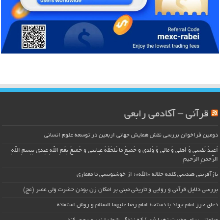
قرآنی – آکادمی رابعی
دومین فراخوان بررسی نقش همایش جهانی اربعین در توسعه علوم انسانی
اُعیذُ نَفسی وَ أهلی وَ مالی وَ وُلدی و جَمیعَ ما تَلحَقُهُ عِنایتی و جَمیعَ نِعَمِ اللّهِ عِندی بِبِسمِ اللّهِ
الرَّحمنِ الرَّحیمِ
بازآفرینی هندسی کلمه جلاله «الله»؛ از خوشنویسی تا معماری
بررسی دلایل قرآنی و روایی و تاریخی مبنی بر امکان زن بودن حضرت ولی عصر (عج)
دعای حرز امام جواد با دستخط امام رضا علیهما السلام و روش استفاده