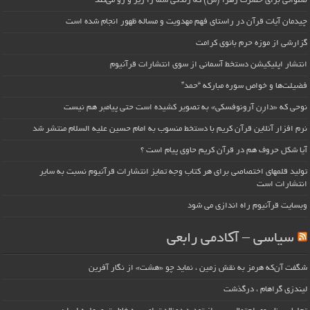
صلواتی برای حضرت زهرا (س) که زندگی شما را زیر و رو می‌کند
چیدمان آیات قرآن در راستای فهم مهدویت و مساله ظهور انجام شده است
گزارشی از موزه حرم بانوی کرامت
انتشار اپلیکیشن دستخط آسمانی از سوی انتشارات قرآنیوم
فضیلت‌ها و خواص سوره مبارکه “حمد”
نوحی که «دارِن آرونوفسکی» به تصویر کشیده است حتی پیامبر هم نیست
نرم افزار آنلاین قرآن کریم با دستخط منسوب به امام حسین علیه السلام منتشر شد
آیا شکل حروف هم در قرآن کریم حاوی پیام است ؟
تولید قلمهای اختصاصی برای هر کتاب وجه تمایز انتشارات قرآنیوم نسبت به سایر
انتشارات است
وبسایت قرآنیوم راه اندازی می شود
سیاسی – آکادمی رابعی
شگفت آن‌که هرمز به نقش زمین ، نماید چو «هشت» از نگار آفرین
لیندزی گراهام ، درگذشت