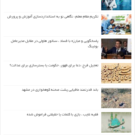
تکریم مقام معلم: نگاهی نو به استانداردسازی آموزش و پرورش
پاسخگویی و مبارزه با فساد ، سناتور هاولی در مقابل مدیرعامل
بوئینگ
تعجیل فرج: دعا برای ظهور، حکومت یا بسترسازی برای عدالت؟
باند قدرتمند مافیایی پشت صحنه کوهخواری در مشهد
فقیه غایب ، بازی با کلمات یا حقیقتی فراموش شده