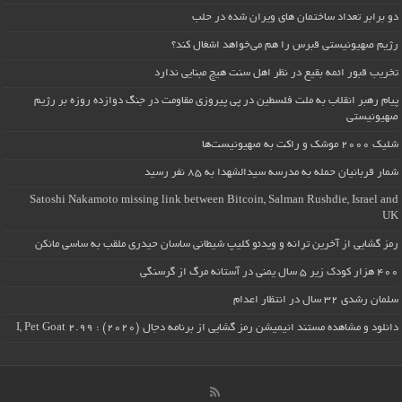
دو برابر تعداد ساختمان های ویران شده در حلب
رژیم صهیونیستی قبرس را هم می‌خواهد اشغال کند؟
تخریب قبور ائمه بقیع در نظر اهل سنت هیچ مبنایی ندارد
پیام رهبر انقلاب به ملت فلسطین در پی پیروزی مقاومت در جنگ دوازده روزه بر رژیم
صهیونیستی
شلیک ۲۰۰۰ موشک و راکت به صهیونیست‌ها
شمار قربانیان حمله به مدرسه سیدالشهدا به ۸۵ نفر رسید
Satoshi Nakamoto missing link between Bitcoin, Salman Rushdie, Israel and
UK
رمز گشایی از آخرین ترانه و ویدئو کلیپ شیطانی ساسان حیدری ملقب به ساسی مانکن
۴۰۰ هزار کودک زیر ۵ سال یمنی در آستانه مرگ از گرسنگی
سلمان رشدی ۳۲ سال در انتظار اعدام
دانلود و مشاهده مستند انیمیشن رمز گشایی از برنامه دجال (۲۰۲۰) : I, Pet Goat 2.99