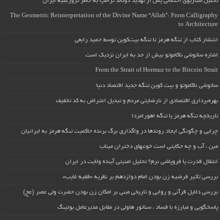
تحلیل سناریوی احتمالی پس از تهدید دونالد ترامپ به خاطر ترورعلیه ایران
The Geometric Reinterpretation of the Divine Name “Allah”: From Calligraphy
to Architecture
انتشار کتاب از تنگه هرمز تا تنگه بیت‌کوین توسط حمید رابعی
اشاره ساتوشی ناکاموتو بیش از حد به ایران نزدیک است
From the Strait of Hormuz to the Bitcoin Strait
ساتوشی ناکاموتو و بیت کوین تنگه جدید اقتصاد دنیا
بهره‌برداری اقتصادی از نارضایتی مردم و تبدیل اعتراض به کد تخفیف
تاریخچه تنگه هرمز یا تنگه اهورامزدا
چرایی و چگونگی ایجاد روندها در واگذاری برگ برنده حاکمیت تنگه هرمز به ایرانیان
مین ، آب و چه حکایتی است خونبهای دختران میناب
انتقال قدرت یا فروپاشی نرم؟ تحلیل امنیتی آینده ولایت در ایران
بررسی تأثیر فرضیه زن بودن امام دوازدهم بر نظریه «فقیه غایب»
بررسی دلایل قرآنی و روایی و تاریخی مبنی بر امکان زن بودن حضرت ولی عصر (عج)
پاسخگویی و مبارزه با فساد ، سناتور هاولی در مقابل مدیرعامل بوئینگ