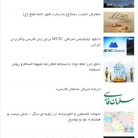
سفارش حضرت رضا(ع) به زیارت قبور ائمه بقیع (ع)
دانلود اپلیکیشن صرافی MEXC برای زبان فارسی و کاربران
ایرانی
دعای حرز امام جواد با دستخط امام رضا علیهما السلام و روش
استفاده
درباره سریال «سلمان فارسی»
تحولات فلسطین و خاورمیانه، از زاویه ای دیگر – بخش بیست و
هشتم + نقد و توضیح