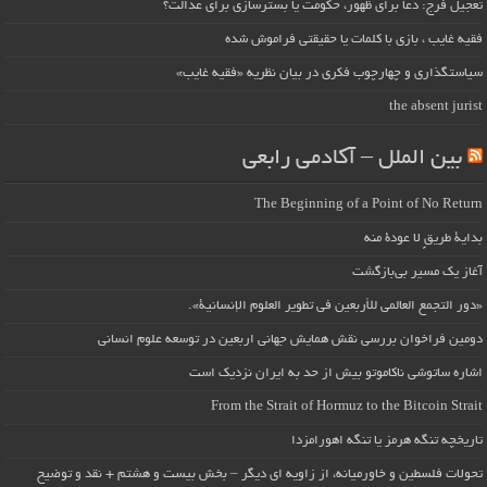
تعجیل فرج: دعا برای ظهور، حکومت یا بسترسازی برای عدالت؟
فقیه غایب ، بازی با کلمات یا حقیقتی فراموش شده
سیاستگذاری و چهارچوب فکری در بیان نظریه «فقیه غایب»
the absent jurist
بین الملل – آکادمی رابعی
The Beginning of a Point of No Return
بداية طريقٍ لا عودة منه
آغاز یک مسیر بی‌بازگشت
«دور التجمع العالمي للأربعين في تطوير العلوم الإنسانية».
دومین فراخوان بررسی نقش همایش جهانی اربعین در توسعه علوم انسانی
اشاره ساتوشی ناکاموتو بیش از حد به ایران نزدیک است
From the Strait of Hormuz to the Bitcoin Strait
تاریخچه تنگه هرمز یا تنگه اهورامزدا
تحولات فلسطین و خاورمیانه، از زاویه ای دیگر – بخش بیست و هشتم + نقد و توضیح