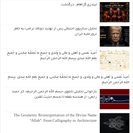
لیندزی گراهام ، درگذشت
تحلیل سناریوی احتمالی پس از تهدید دونالد ترامپ به خاطر
ترورعلیه ایران
اُعیذُ نَفسی وَ أهلی وَ مالی وَ وُلدی و جَمیعَ ما تَلحَقُهُ عِنایتی و جَمیعَ
نِعَمِ اللّهِ عِندی بِبِسمِ اللّهِ الرَّحمنِ الرَّحیمِ
اُعیذُ نَفسی وَ أهلی وَ مالی وَ وُلدی، و جَمیعَ ما تَلحَقُهُ عِنایتی، و جَمیعَ نِعَمِ اللّهِ عِندی، بِبِسمِ
اللّهِ الرَّحمنِ الرَّحیمِ.
بازخوانی تحلیلی تابلوی «بسم الله الرحمن الرحیم» اثر حمید
رابعی؛ از هندسه نقطه تا تجسم حدیث ثقلین
The Geometric Reinterpretation of the Divine Name
“Allah”: From Calligraphy to Architecture