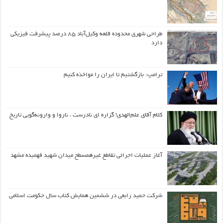
طراحی شهری محدوده قلعه وکیل‌آباد ۸۵ درصد پیشرفت فیزیکی
دارد
ترامپ: بازگشتیم تا ایران را مواخذه کنیم
کلام آقای علم‌الهدی! گزاره ای نادرست ، ناروا و وارونه‌گویی تاریخ
آغاز عملیات اجرائی تقاطع غیرهمسطح میدان شهید فهمیده مشهد
شرکت حمید رابعی در ششمین همایش کتاب سال حکومت اسلامی