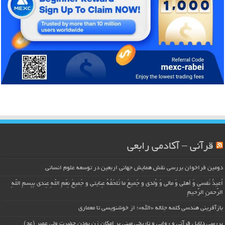
قرآنی – آکادمی رابعی
دومین فراخوان بررسی نقش همایش جهانی اربعین در توسعه علوم انسانی
اُعیذُ نَفسی وَ أهلی وَ مالی وَ وُلدی و جَمیعَ ما تَلحَقُهُ عِنایتی و جَمیعَ نِعَمِ اللّهِ عِندی بِبِسمِ اللّهِ
الرَّحمنِ الرَّحیمِ
بازآفرینی هندسی کلمه جلاله «الله»؛ از خوشنویسی تا معماری
بررسی دلایل قرآنی و روایی و تاریخی مبنی بر امکان زن بودن حضرت ولی عصر (عج)