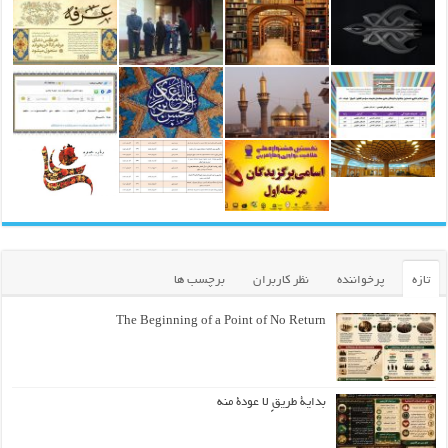
تازه
پرخواننده
نظر کاربران
برچسب ها
The Beginning of a Point of No Return
بداية طريقٍ لا عودة منه