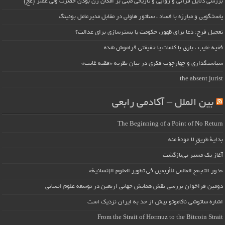
بررسی دلایل قرآنی و روایی و تاریخی مبنی بر امکان زن بودن حضرت ولی عصر (عج)
پاسخگویی و مبارزه با فساد ، سناتور هاولی در مقابل مدیرعامل بوئینگ
تعجیل فرج: دعا برای ظهور، حکومت یا بسترسازی برای عدالت؟
فقیه غایب ، بازی با کلمات یا حقیقتی فراموش شده
سیاستگذاری و چهارچوب فکری در بیان نظریه «فقیه غایب»
the absent jurist
بین الملل – آکادمی رابعی
The Beginning of a Point of No Return
بداية طريقٍ لا عودة منه
آغاز یک مسیر بی‌بازگشت
«دور التجمع العالمي للأربعين في تطوير العلوم الإنسانية».
دومین فراخوان بررسی نقش همایش جهانی اربعین در توسعه علوم انسانی
اشاره ساتوشی ناکاموتو بیش از حد به ایران نزدیک است
From the Strait of Hormuz to the Bitcoin Strait