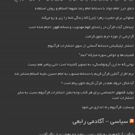
دعای حرز امام جواد با دستخط امام رضا علیهما السلام و روش استفاده
صلواتی برای حضرت زهرا (س) که زندگی شما را زیر و رو می‌کند
چیدمان آیات قرآن در راستای فهم مهدویت و مساله ظهور انجام شده است
گزارشی از موزه حرم بانوی کرامت
انتشار اپلیکیشن دستخط آسمانی از سوی انتشارات قرآنیوم
فضیلت‌ها و خواص سوره مبارکه “حمد”
نوحی که «دارِن آرونوفسکی» به تصویر کشیده است حتی پیامبر هم نیست
نرم افزار آنلاین قرآن کریم با دستخط منسوب به امام حسین علیه السلام منتشر شد
آیا شکل حروف هم در قرآن کریم حاوی پیام است ؟
تولید قلمهای اختصاصی برای هر کتاب وجه تمایز انتشارات قرآنیوم نسبت به سایر
انتشارات است
وبسایت قرآنیوم راه اندازی می شود
سیاسی – آکادمی رابعی
شگفت آن‌که هرمز به نقش زمین ، نماید چو «هشت» از نگار آفرین