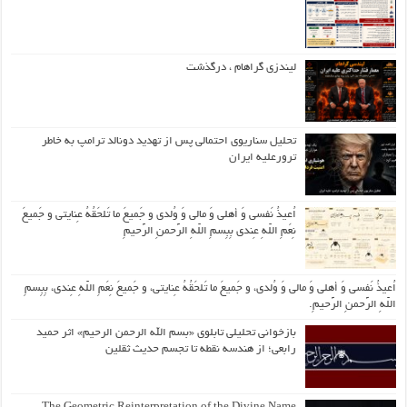
لیندزی گراهام ، درگذشت
تحلیل سناریوی احتمالی پس از تهدید دونالد ترامپ به خاطر
ترورعلیه ایران
اُعیذُ نَفسی وَ أهلی وَ مالی وَ وُلدی و جَمیعَ ما تَلحَقُهُ عِنایتی و جَمیعَ
نِعَمِ اللّهِ عِندی بِبِسمِ اللّهِ الرَّحمنِ الرَّحیمِ
اُعیذُ نَفسی وَ أهلی وَ مالی وَ وُلدی، و جَمیعَ ما تَلحَقُهُ عِنایتی، و جَمیعَ نِعَمِ اللّهِ عِندی، بِبِسمِ
اللّهِ الرَّحمنِ الرَّحیمِ.
بازخوانی تحلیلی تابلوی «بسم الله الرحمن الرحیم» اثر حمید
رابعی؛ از هندسه نقطه تا تجسم حدیث ثقلین