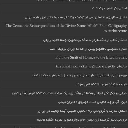
لیندزی گراهام ، درگذشت
تحلیل سناریوی احتمالی پس از تهدید دونالد ترامپ به خاطر ترورعلیه ایران
The Geometric Reinterpretation of the Divine Name “Allah”: From Calligraphy
to Architecture
انتشار کتاب از تنگه هرمز تا تنگه بیت‌کوین توسط حمید رابعی
اشاره ساتوشی ناکاموتو بیش از حد به ایران نزدیک است
From the Strait of Hormuz to the Bitcoin Strait
ساتوشی ناکاموتو و بیت کوین تنگه جدید اقتصاد دنیا
بهره‌برداری اقتصادی از نارضایتی مردم و تبدیل اعتراض به کد تخفیف
تاریخچه تنگه هرمز یا تنگه اهورامزدا
چرایی و چگونگی ایجاد روندها در واگذاری برگ برنده حاکمیت تنگه هرمز به ایرانیان
مین ، آب و چه حکایتی است خونبهای دختران میناب
انتقال قدرت یا فروپاشی نرم؟ تحلیل امنیتی آینده ولایت در ایران
بررسی تأثیر فرضیه زن بودن امام دوازدهم بر نظریه «فقیه غایب»