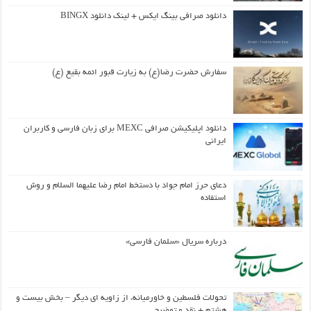
دانلود صرافی بینگ ایکس + لینک دانلود BINGX
سفارش حضرت رضا(ع) به زیارت قبور ائمه بقیع (ع)
دانلود اپلیکیشن صرافی MEXC برای زبان فارسی و کاربران
ایرانی
دعای حرز امام جواد با دستخط امام رضا علیهما السلام و روش
استفاده
درباره سریال «سلمان فارسی»
تحولات فلسطین و خاورمیانه، از زاویه ای دیگر – بخش بیست و
هشتم + نقد و توضیح