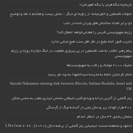
تاریخچه تنگه هرمز یا تنگه اهورامزدا
تحولات فلسطین و خاورمیانه، از زاویه ای دیگر – بخش بیست و هشتم + نقد و توضیح
دو برابر تعداد ساختمان های ویران شده در حلب
رژیم صهیونیستی قبرس را هم می‌خواهد اشغال کند؟
تخریب قبور ائمه بقیع در نظر اهل سنت هیچ مبنایی ندارد
پیام رهبر انقلاب به ملت فلسطین در پی پیروزی مقاومت در جنگ دوازده روزه بر رژیم
صهیونیستی
شلیک ۲۰۰۰ موشک و راکت به صهیونیست‌ها
شمار قربانیان حمله به مدرسه سیدالشهدا به ۸۵ نفر رسید
Satoshi Nakamoto missing link between Bitcoin, Salman Rushdie, Israel and
UK
رمز گشایی از آخرین ترانه و ویدئو کلیپ شیطانی ساسان حیدری ملقب به ساسی مانکن
۴۰۰ هزار کودک زیر ۵ سال یمنی در آستانه مرگ از گرسنگی
سلمان رشدی ۳۲ سال در انتظار اعدام
دانلود و مشاهده مستند انیمیشن رمز گشایی از برنامه دجال (۲۰۲۰) : I, Pet Goat 2.99