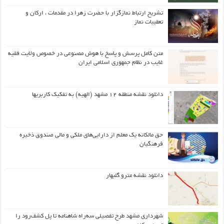
تشریح ارتباط نمازگزار با حضرت زهرا در مقدمات ، ارکان و
تعقیبات نماز
متن کامل پرسش و پاسخ با هوش مصنوعی در خصوص ولایت فقیه
غایب در نظام جمهوری اسلامی ایران
دانلود نقشه منطقه ۱۲ مشهد (الهیه) به تفکیک کاربریها
حق مالکانه یک معلم از دارایی‌های ملکی و مالی صندوق ذخیره
فرهنگیان
دانلود نقشه مترو گلبهار
شهرداری مشهد طرح تفصیلی سه‌راه شاهنامه تا پل کشف‌رود را