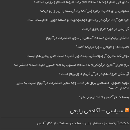
دعای حرز امام جواد با دستخط امام رضا علیهما السلام و روش استفاده
صلواتی برای حضرت زهرا (س) که زندگی شما را زیر و رو می‌کند
چیدمان آیات قرآن در راستای فهم مهدویت و مساله ظهور انجام شده است
گزارشی از موزه حرم بانوی کرامت
انتشار اپلیکیشن دستخط آسمانی از سوی انتشارات قرآنیوم
فضیلت‌ها و خواص سوره مبارکه “حمد”
نوحی که «دارِن آرونوفسکی» به تصویر کشیده است حتی پیامبر هم نیست
نرم افزار آنلاین قرآن کریم با دستخط منسوب به امام حسین علیه السلام منتشر شد
آیا شکل حروف هم در قرآن کریم حاوی پیام است ؟
تولید قلمهای اختصاصی برای هر کتاب وجه تمایز انتشارات قرآنیوم نسبت به سایر
انتشارات است
وبسایت قرآنیوم راه اندازی می شود
سیاسی – آکادمی رابعی
شگفت آن‌که هرمز به نقش زمین ، نماید چو «هشت» از نگار آفرین