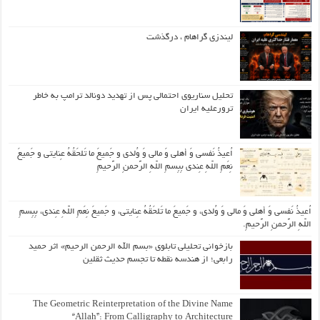
لیندزی گراهام ، درگذشت
تحلیل سناریوی احتمالی پس از تهدید دونالد ترامپ به خاطر
ترورعلیه ایران
اُعیذُ نَفسی وَ أهلی وَ مالی وَ وُلدی و جَمیعَ ما تَلحَقُهُ عِنایتی و جَمیعَ
نِعَمِ اللّهِ عِندی بِبِسمِ اللّهِ الرَّحمنِ الرَّحیمِ
اُعیذُ نَفسی وَ أهلی وَ مالی وَ وُلدی، و جَمیعَ ما تَلحَقُهُ عِنایتی، و جَمیعَ نِعَمِ اللّهِ عِندی، بِبِسمِ
اللّهِ الرَّحمنِ الرَّحیمِ.
بازخوانی تحلیلی تابلوی «بسم الله الرحمن الرحیم» اثر حمید
رابعی؛ از هندسه نقطه تا تجسم حدیث ثقلین
The Geometric Reinterpretation of the Divine Name
“Allah”: From Calligraphy to Architecture