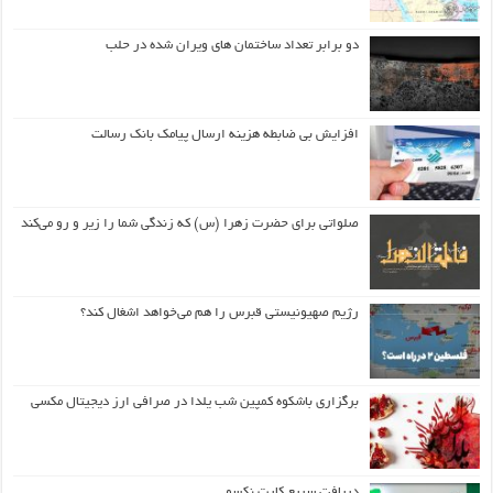
دو برابر تعداد ساختمان های ویران شده در حلب
افزایش بی ضابطه هزینه ارسال پیامک بانک رسالت
صلواتی برای حضرت زهرا (س) که زندگی شما را زیر و رو می‌کند
رژیم صهیونیستی قبرس را هم می‌خواهد اشغال کند؟
برگزاری باشکوه کمپین شب یلدا در صرافی ارز دیجیتال مکسی
دریافت سریع کارت نکسو