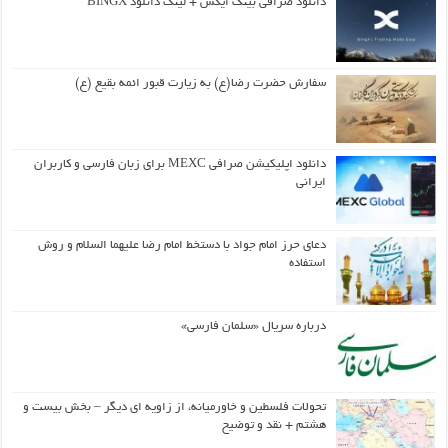
دانلود صرافی بینگ ایکس + لینک دانلود BINGX
سفارش حضرت رضا(ع) به زیارت قبور ائمه بقیع (ع)
دانلود اپلیکیشن صرافی MEXC برای زبان فارسی و کاربران
ایرانی
دعای حرز امام جواد با دستخط امام رضا علیهما السلام و روش
استفاده
درباره سریال «سلمان فارسی»
تحولات فلسطین و خاورمیانه، از زاویه ای دیگر – بخش بیست و
هشتم + نقد و توضیح