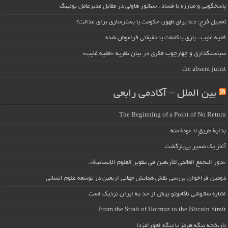
پاسخگویی و مبارزه با فساد ، سناتور هاولی در مقابل مدیرعامل بوئینگ
تعجیل فرج: دعا برای ظهور، حکومت یا بسترسازی برای عدالت؟
فقیه غایب ، بازی با کلمات یا حقیقتی فراموش شده
سیاستگذاری و چهارچوب فکری در بیان نظریه «فقیه غایب»
the absent jurist
بین الملل – آکادمی رابعی
The Beginning of a Point of No Return
بداية طريقٍ لا عودة منه
آغاز یک مسیر بی‌بازگشت
«دور التجمع العالمي للأربعين في تطوير العلوم الإنسانية».
دومین فراخوان بررسی نقش همایش جهانی اربعین در توسعه علوم انسانی
اشاره ساتوشی ناکاموتو بیش از حد به ایران نزدیک است
From the Strait of Hormuz to the Bitcoin Strait
تاریخچه تنگه هرمز یا تنگه اهورامزدا