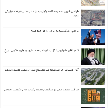
طراحی شهری محدوده قلعه وکیل‌آباد ۸۵ درصد پیشرفت فیزیکی
دارد
ترامپ: بازگشتیم تا ایران را مواخذه کنیم
کلام آقای علم‌الهدی! گزاره ای نادرست ، ناروا و وارونه‌گویی تاریخ
آغاز عملیات اجرائی تقاطع غیرهمسطح میدان شهید فهمیده مشهد
شرکت حمید رابعی در ششمین همایش کتاب سال حکومت اسلامی