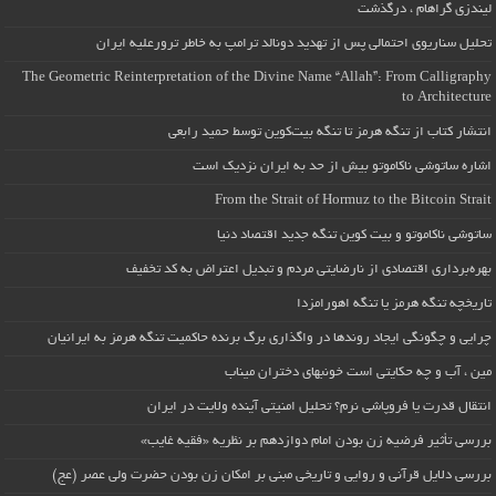
لیندزی گراهام ، درگذشت
تحلیل سناریوی احتمالی پس از تهدید دونالد ترامپ به خاطر ترورعلیه ایران
The Geometric Reinterpretation of the Divine Name “Allah”: From Calligraphy
to Architecture
انتشار کتاب از تنگه هرمز تا تنگه بیت‌کوین توسط حمید رابعی
اشاره ساتوشی ناکاموتو بیش از حد به ایران نزدیک است
From the Strait of Hormuz to the Bitcoin Strait
ساتوشی ناکاموتو و بیت کوین تنگه جدید اقتصاد دنیا
بهره‌برداری اقتصادی از نارضایتی مردم و تبدیل اعتراض به کد تخفیف
تاریخچه تنگه هرمز یا تنگه اهورامزدا
چرایی و چگونگی ایجاد روندها در واگذاری برگ برنده حاکمیت تنگه هرمز به ایرانیان
مین ، آب و چه حکایتی است خونبهای دختران میناب
انتقال قدرت یا فروپاشی نرم؟ تحلیل امنیتی آینده ولایت در ایران
بررسی تأثیر فرضیه زن بودن امام دوازدهم بر نظریه «فقیه غایب»
بررسی دلایل قرآنی و روایی و تاریخی مبنی بر امکان زن بودن حضرت ولی عصر (عج)