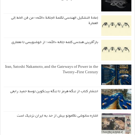
إعادة التشكيل الهندسي لكلمة الجلالة «الله»؛ من فن الخط إلى
العمارة
بازآفرینی هندسی کلمه جلاله «الله»؛ از خوشنویسی تا معماری
Iran, Satoshi Nakamoto, and the Gateways of Power in the
Twenty-First Century
انتشار کتاب از تنگه هرمز تا تنگه بیت‌کوین توسط حمید رابعی
اشاره ساتوشی ناکاموتو بیش از حد به ایران نزدیک است