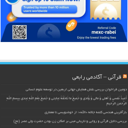
قرآنی – آکادمی رابعی
دومین فراخوان بررسی نقش همایش جهانی اربعین در توسعه علوم انسانی
اُعیذُ نَفسی وَ أهلی وَ مالی وَ وُلدی و جَمیعَ ما تَلحَقُهُ عِنایتی و جَمیعَ نِعَمِ اللّهِ عِندی بِبِسمِ اللّهِ
الرَّحمنِ الرَّحیمِ
بازآفرینی هندسی کلمه جلاله «الله»؛ از خوشنویسی تا معماری
بررسی دلایل قرآنی و روایی و تاریخی مبنی بر امکان زن بودن حضرت ولی عصر (عج)