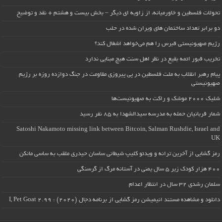
تحولات فلسطین و خاورمیانه، از زاویه ای دیگر – بخش بیست و هشتم + نقد و توضیح
دو برابر تعداد ساختمان های ویران شده در حلب
رژیم صهیونیستی قبرس را هم می‌خواهد اشغال کند؟
تخریب قبور ائمه بقیع در نظر اهل سنت هیچ مبنایی ندارد
پیام رهبر انقلاب به ملت فلسطین در پی پیروزی مقاومت در جنگ دوازده روزه بر رژیم
صهیونیستی
شلیک ۲۰۰۰ موشک و راکت به صهیونیست‌ها
شمار قربانیان حمله به مدرسه سیدالشهدا به ۸۵ نفر رسید
Satoshi Nakamoto missing link between Bitcoin, Salman Rushdie, Israel and
UK
رمز گشایی از آخرین ترانه و ویدئو کلیپ شیطانی ساسان حیدری ملقب به ساسی مانکن
۴۰۰ هزار کودک زیر ۵ سال یمنی در آستانه مرگ از گرسنگی
سلمان رشدی ۳۲ سال در انتظار اعدام
دانلود و مشاهده مستند انیمیشن رمز گشایی از برنامه دجال (۲۰۲۰) : I, Pet Goat 2.99