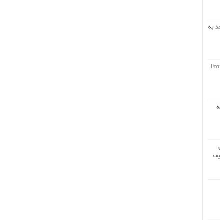
د به
Fro
ه
یف