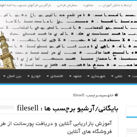
ارتباط با دانش آموزان
مشاوره
سفارش طراحی
بازآفرینی قرآنهای منسوب به ائمه اطهار
ست
علمی
شهرسازی
مشهد
اقتصادی
خودرو
بین الملل
خانه
سپس
برچسب:
filesell
بایگانی/آرشیو برچسب ها :
filesell
آموزش بازاریابی آنلاین و دریافت پورسانت از طر
فروشگاه های آنلاین