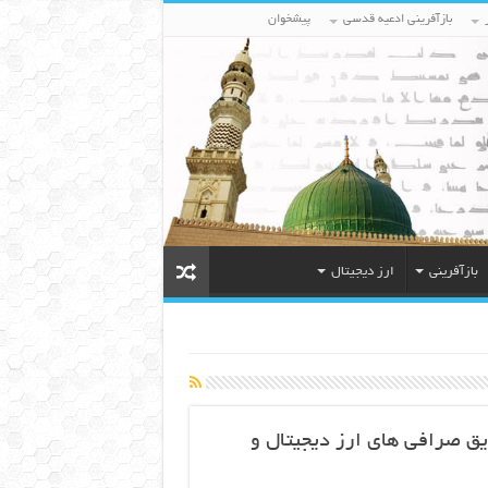
بازآفرینی ادعیه قدسی
پیشخوان
بازآفرینی
ارز دیجیتال
یق صرافی های ارز دیجیتال و