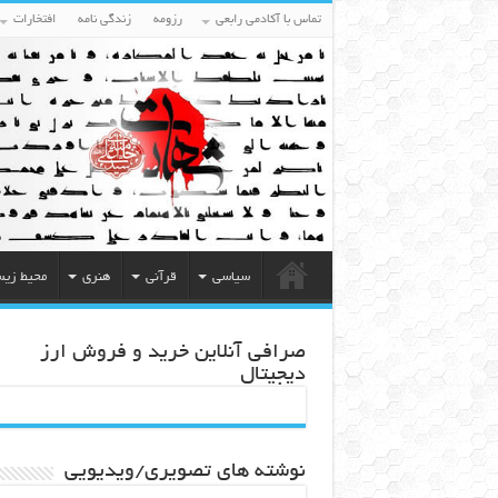
تماس با آکادمی رابعی
رزومه
زندگی نامه
افتخارات
سیاسی
قرآنی
هنری
محیط زی
صرافی آنلاین خرید و فروش ارز
دیجیتال
نوشته های تصویری/ویدیویی