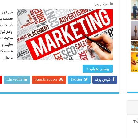
حمید رابعی
طی این م
مختلف می
نسبت به 
و در قبا
میتواند 
سایت و وب
همسایگان
دانش …
بیشتر بخوانید »
فیس بوک
Twitter
Stumbleupon
LinkedIn
Th