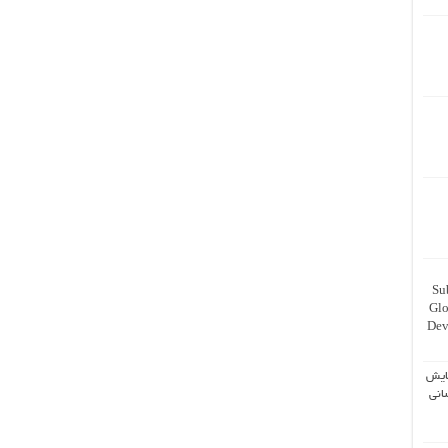
Su
Glo
Dev
ایش
انی