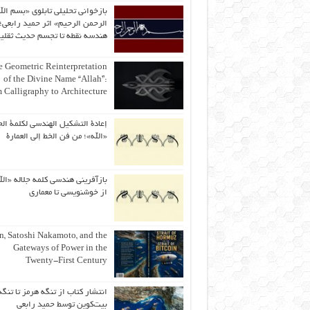
بازخوانی تحلیلی تابلوی «بسم الل
الرحمن الرحیم» اثر حمید رابعی؛ 
هندسه نقطه تا تجسم حدیث ثقلی
 Geometric Reinterpretation
of the Divine Name “Allah”:
 Calligraphy to Architecture
إعادة التشكيل الهندسي لكلمة الج
«الله»؛ من فن الخط إلى العمارة
بازآفرینی هندسی کلمه جلاله «الل
از خوشنویسی تا معماری
an, Satoshi Nakamoto, and the
Gateways of Power in the
Twenty-First Century
انتشار کتاب از تنگه هرمز تا تنگه
بیت‌کوین توسط حمید رابعی