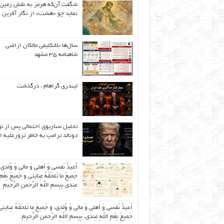
شگفت آن‌که هرمز به نقش زمین 
نماید چو «هشت» از نگار آفرین
سال‌ها بلاتکلیفی مالکان اراضی
شاهنامه ۳۵ مشهد
لیندزی گراهام ، درگذشت
تحلیل سناریوی احتمالی پس از ت
دونالد ترامپ به خاطر ترورعلیه ا
اُعیذُ نَفسی وَ أهلی وَ مالی وَ وُلدی
جَمیعَ ما تَلحَقُهُ عِنایتی و جَمیعَ نِعَمِ 
عِندی بِبِسمِ اللّهِ الرَّحمنِ الرَّحیمِ
اُعیذُ نَفسی وَ أهلی وَ مالی وَ وُلدی، و جَمیعَ ما تَلحَقُهُ عِنایتی
جَمیعَ نِعَمِ اللّهِ عِندی، بِبِسمِ اللّهِ الرَّحمنِ الرَّحیمِ.