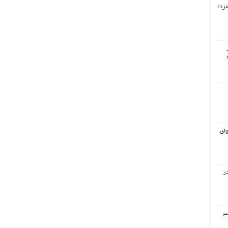
مزدا
های
ر
یر