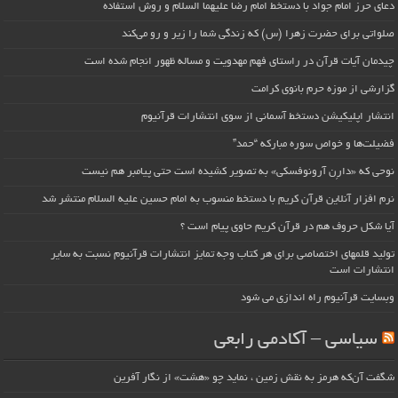
دعای حرز امام جواد با دستخط امام رضا علیهما السلام و روش استفاده
صلواتی برای حضرت زهرا (س) که زندگی شما را زیر و رو می‌کند
چیدمان آیات قرآن در راستای فهم مهدویت و مساله ظهور انجام شده است
گزارشی از موزه حرم بانوی کرامت
انتشار اپلیکیشن دستخط آسمانی از سوی انتشارات قرآنیوم
فضیلت‌ها و خواص سوره مبارکه “حمد”
نوحی که «دارِن آرونوفسکی» به تصویر کشیده است حتی پیامبر هم نیست
نرم افزار آنلاین قرآن کریم با دستخط منسوب به امام حسین علیه السلام منتشر شد
آیا شکل حروف هم در قرآن کریم حاوی پیام است ؟
تولید قلمهای اختصاصی برای هر کتاب وجه تمایز انتشارات قرآنیوم نسبت به سایر
انتشارات است
وبسایت قرآنیوم راه اندازی می شود
سیاسی – آکادمی رابعی
شگفت آن‌که هرمز به نقش زمین ، نماید چو «هشت» از نگار آفرین