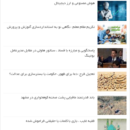
هوش مصنوعی و ارز دیجیتال
تکریم مقام معلم: نگاهی نو به استانداردسازی آموزش و پرورش
پاسخگویی و مبارزه با فساد ، سناتور هاولی در مقابل مدیرعامل
بوئینگ
تعجیل فرج: دعا برای ظهور، حکومت یا بسترسازی برای عدالت؟
باند قدرتمند مافیایی پشت صحنه کوهخواری در مشهد
فقیه غایب ، بازی با کلمات یا حقیقتی فراموش شده