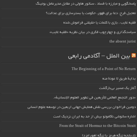
پاسخگویی و مبارزه با فساد ، سناتور هاولی در مقابل مدیرعامل بوئینگ
تعجیل فرج: دعا برای ظهور، حکومت یا بسترسازی برای عدالت؟
فقیه غایب ، بازی با کلمات یا حقیقتی فراموش شده
سیاستگذاری و چهارچوب فکری در بیان نظریه «فقیه غایب»
the absent jurist
بین الملل – آکادمی رابعی
The Beginning of a Point of No Return
بداية طريقٍ لا عودة منه
آغاز یک مسیر بی‌بازگشت
«دور التجمع العالمي للأربعين في تطوير العلوم الإنسانية».
دومین فراخوان بررسی نقش همایش جهانی اربعین در توسعه علوم انسانی
اشاره ساتوشی ناکاموتو بیش از حد به ایران نزدیک است
From the Strait of Hormuz to the Bitcoin Strait
تاریخچه تنگه هرمز یا تنگه اهورامزدا