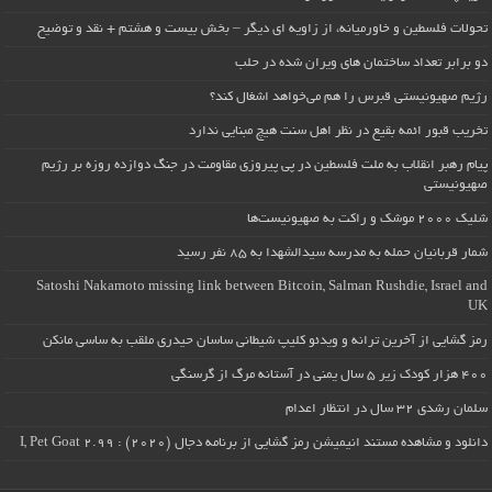
تحولات فلسطین و خاورمیانه، از زاویه ای دیگر – بخش بیست و هشتم + نقد و توضیح
دو برابر تعداد ساختمان های ویران شده در حلب
رژیم صهیونیستی قبرس را هم می‌خواهد اشغال کند؟
تخریب قبور ائمه بقیع در نظر اهل سنت هیچ مبنایی ندارد
پیام رهبر انقلاب به ملت فلسطین در پی پیروزی مقاومت در جنگ دوازده روزه بر رژیم
صهیونیستی
شلیک ۲۰۰۰ موشک و راکت به صهیونیست‌ها
شمار قربانیان حمله به مدرسه سیدالشهدا به ۸۵ نفر رسید
Satoshi Nakamoto missing link between Bitcoin, Salman Rushdie, Israel and
UK
رمز گشایی از آخرین ترانه و ویدئو کلیپ شیطانی ساسان حیدری ملقب به ساسی مانکن
۴۰۰ هزار کودک زیر ۵ سال یمنی در آستانه مرگ از گرسنگی
سلمان رشدی ۳۲ سال در انتظار اعدام
دانلود و مشاهده مستند انیمیشن رمز گشایی از برنامه دجال (۲۰۲۰) : I, Pet Goat 2.99