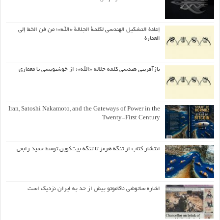
إعادة التشكيل الهندسي لكلمة الجلالة «الله»؛ من فن الخط إلى
العمارة
بازآفرینی هندسی کلمه جلاله «الله»؛ از خوشنویسی تا معماری
Iran, Satoshi Nakamoto, and the Gateways of Power in the
Twenty-First Century
انتشار کتاب از تنگه هرمز تا تنگه بیت‌کوین توسط حمید رابعی
اشاره ساتوشی ناکاموتو بیش از حد به ایران نزدیک است