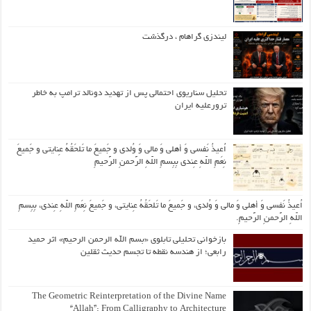
لیندزی گراهام ، درگذشت
تحلیل سناریوی احتمالی پس از تهدید دونالد ترامپ به خاطر
ترورعلیه ایران
اُعیذُ نَفسی وَ أهلی وَ مالی وَ وُلدی و جَمیعَ ما تَلحَقُهُ عِنایتی و جَمیعَ
نِعَمِ اللّهِ عِندی بِبِسمِ اللّهِ الرَّحمنِ الرَّحیمِ
اُعیذُ نَفسی وَ أهلی وَ مالی وَ وُلدی، و جَمیعَ ما تَلحَقُهُ عِنایتی، و جَمیعَ نِعَمِ اللّهِ عِندی، بِبِسمِ
اللّهِ الرَّحمنِ الرَّحیمِ.
بازخوانی تحلیلی تابلوی «بسم الله الرحمن الرحیم» اثر حمید
رابعی؛ از هندسه نقطه تا تجسم حدیث ثقلین
The Geometric Reinterpretation of the Divine Name
“Allah”: From Calligraphy to Architecture