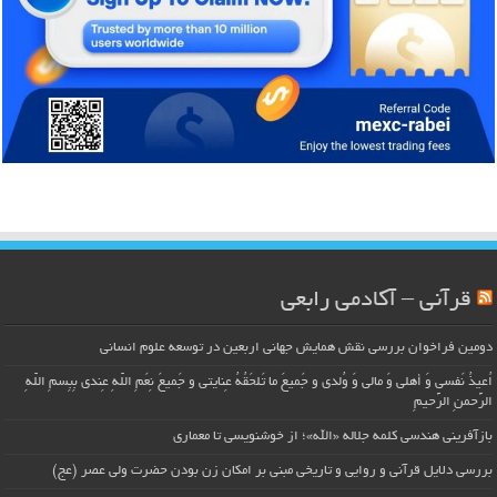
قرآنی – آکادمی رابعی
دومین فراخوان بررسی نقش همایش جهانی اربعین در توسعه علوم انسانی
اُعیذُ نَفسی وَ أهلی وَ مالی وَ وُلدی و جَمیعَ ما تَلحَقُهُ عِنایتی و جَمیعَ نِعَمِ اللّهِ عِندی بِبِسمِ اللّهِ
الرَّحمنِ الرَّحیمِ
بازآفرینی هندسی کلمه جلاله «الله»؛ از خوشنویسی تا معماری
بررسی دلایل قرآنی و روایی و تاریخی مبنی بر امکان زن بودن حضرت ولی عصر (عج)