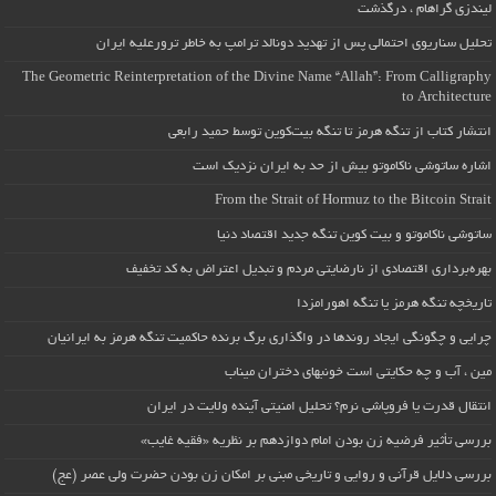
لیندزی گراهام ، درگذشت
تحلیل سناریوی احتمالی پس از تهدید دونالد ترامپ به خاطر ترورعلیه ایران
The Geometric Reinterpretation of the Divine Name “Allah”: From Calligraphy
to Architecture
انتشار کتاب از تنگه هرمز تا تنگه بیت‌کوین توسط حمید رابعی
اشاره ساتوشی ناکاموتو بیش از حد به ایران نزدیک است
From the Strait of Hormuz to the Bitcoin Strait
ساتوشی ناکاموتو و بیت کوین تنگه جدید اقتصاد دنیا
بهره‌برداری اقتصادی از نارضایتی مردم و تبدیل اعتراض به کد تخفیف
تاریخچه تنگه هرمز یا تنگه اهورامزدا
چرایی و چگونگی ایجاد روندها در واگذاری برگ برنده حاکمیت تنگه هرمز به ایرانیان
مین ، آب و چه حکایتی است خونبهای دختران میناب
انتقال قدرت یا فروپاشی نرم؟ تحلیل امنیتی آینده ولایت در ایران
بررسی تأثیر فرضیه زن بودن امام دوازدهم بر نظریه «فقیه غایب»
بررسی دلایل قرآنی و روایی و تاریخی مبنی بر امکان زن بودن حضرت ولی عصر (عج)