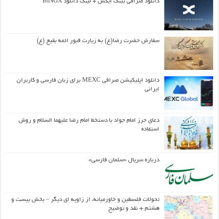
دانلود صرافی بینگ ایکس + لینک دانلود BINGX
سفارش حضرت رضا(ع) به زیارت قبور ائمه بقیع (ع)
دانلود اپلیکیشن صرافی MEXC برای زبان فارسی و کاربران
ایرانی
دعای حرز امام جواد با دستخط امام رضا علیهما السلام و روش
استفاده
درباره سریال «سلمان فارسی»
تحولات فلسطین و خاورمیانه، از زاویه ای دیگر – بخش بیست و
هشتم + نقد و توضیح