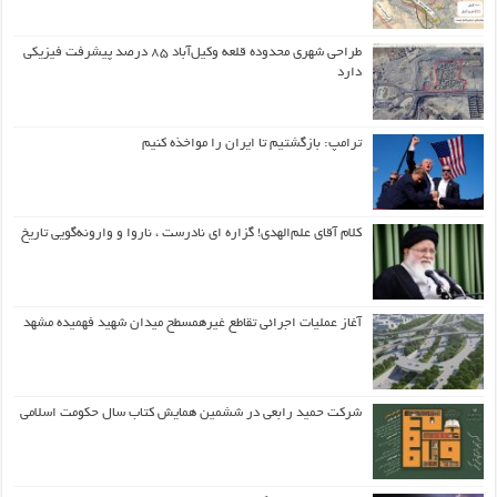
طراحی شهری محدوده قلعه وکیل‌آباد ۸۵ درصد پیشرفت فیزیکی
دارد
ترامپ: بازگشتیم تا ایران را مواخذه کنیم
کلام آقای علم‌الهدی! گزاره ای نادرست ، ناروا و وارونه‌گویی تاریخ
آغاز عملیات اجرائی تقاطع غیرهمسطح میدان شهید فهمیده مشهد
شرکت حمید رابعی در ششمین همایش کتاب سال حکومت اسلامی