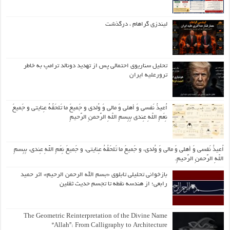
لیندزی گراهام ، درگذشت
تحلیل سناریوی احتمالی پس از تهدید دونالد ترامپ به خاطر
ترورعلیه ایران
اُعیذُ نَفسی وَ أهلی وَ مالی وَ وُلدی و جَمیعَ ما تَلحَقُهُ عِنایتی و جَمیعَ
نِعَمِ اللّهِ عِندی بِبِسمِ اللّهِ الرَّحمنِ الرَّحیمِ
اُعیذُ نَفسی وَ أهلی وَ مالی وَ وُلدی، و جَمیعَ ما تَلحَقُهُ عِنایتی، و جَمیعَ نِعَمِ اللّهِ عِندی، بِبِسمِ
اللّهِ الرَّحمنِ الرَّحیمِ.
بازخوانی تحلیلی تابلوی «بسم الله الرحمن الرحیم» اثر حمید
رابعی؛ از هندسه نقطه تا تجسم حدیث ثقلین
The Geometric Reinterpretation of the Divine Name
“Allah”: From Calligraphy to Architecture