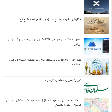
سفارش حضرت رضا(ع) به زیارت قبور ائمه بقیع (ع)
دانلود اپلیکیشن صرافی MEXC برای زبان فارسی و کاربران
ایرانی
دعای حرز امام جواد با دستخط امام رضا علیهما السلام و روش
استفاده
درباره سریال «سلمان فارسی»
تحولات فلسطین و خاورمیانه، از زاویه ای دیگر – بخش بیست و
هشتم + نقد و توضیح