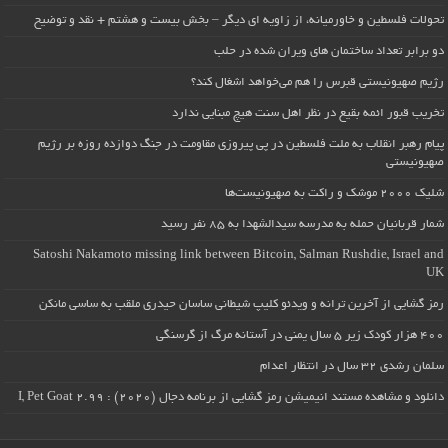
تحولات فلسطین و خاورمیانه، از زاویه ای دیگر – بخش بیست و هشتم + نقد و توضیح
دو برابر تعداد ساختمان های ویران شده در حلب
رژیم صهیونیستی قبرس را هم می‌خواهد اشغال کند؟
تخریب قبور ائمه بقیع در نظر اهل سنت هیچ مبنایی ندارد
پیام رهبر انقلاب به ملت فلسطین در پی پیروزی مقاومت در جنگ دوازده روزه بر رژیم
صهیونیستی
شلیک ۲۰۰۰ موشک و راکت به صهیونیست‌ها
شمار قربانیان حمله به مدرسه سیدالشهدا به ۸۵ نفر رسید
Satoshi Nakamoto missing link between Bitcoin, Salman Rushdie, Israel and
UK
رمز گشایی از آخرین ترانه و ویدئو کلیپ شیطانی ساسان حیدری ملقب به ساسی مانکن
۴۰۰ هزار کودک زیر ۵ سال یمنی در آستانه مرگ از گرسنگی
سلمان رشدی ۳۲ سال در انتظار اعدام
دانلود و مشاهده مستند انیمیشن رمز گشایی از برنامه دجال (۲۰۲۰) : I, Pet Goat 2.99