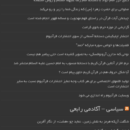
دعای حرز امام جواد با دستخط امام رضا علیهما السلام و روش استفاده
صلواتی برای حضرت زهرا (س) که زندگی شما را زیر و رو می‌کند
چیدمان آیات قرآن در راستای فهم مهدویت و مساله ظهور انجام شده است
گزارشی از موزه حرم بانوی کرامت
انتشار اپلیکیشن دستخط آسمانی از سوی انتشارات قرآنیوم
فضیلت‌ها و خواص سوره مبارکه “حمد”
نوحی که «دارِن آرونوفسکی» به تصویر کشیده است حتی پیامبر هم نیست
نرم افزار آنلاین قرآن کریم با دستخط منسوب به امام حسین علیه السلام منتشر شد
آیا شکل حروف هم در قرآن کریم حاوی پیام است ؟
تولید قلمهای اختصاصی برای هر کتاب وجه تمایز انتشارات قرآنیوم نسبت به سایر
انتشارات است
وبسایت قرآنیوم راه اندازی می شود
سیاسی – آکادمی رابعی
شگفت آن‌که هرمز به نقش زمین ، نماید چو «هشت» از نگار آفرین