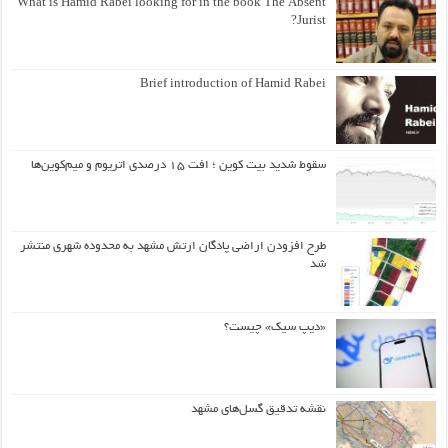
What is Hamid Rabei looking for in the book The Absent
Jurist?
Brief introduction of Hamid Rabei
سقوط شدید بیت کوین ؛ افت ۱۵ درصدی اتریوم و میم‌کوین‌ها
طرح افزودن اراضی پادگان ارتش مشهد به محدوده شهری منتشر
شد
«دیپ سیک» چیست؟
نقشه تدقیق گسل‌های مشهد