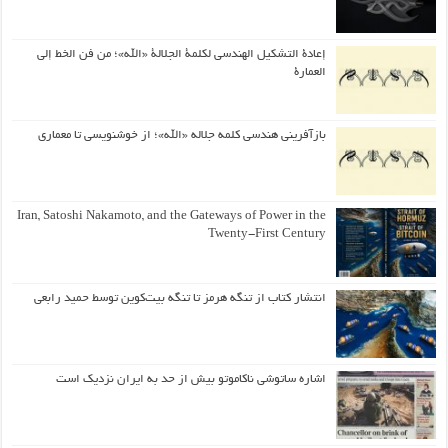
إعادة التشكيل الهندسي لكلمة الجلالة «الله»؛ من فن الخط إلى
العمارة
بازآفرینی هندسی کلمه جلاله «الله»؛ از خوشنویسی تا معماری
Iran, Satoshi Nakamoto, and the Gateways of Power in the
Twenty-First Century
انتشار کتاب از تنگه هرمز تا تنگه بیت‌کوین توسط حمید رابعی
اشاره ساتوشی ناکاموتو بیش از حد به ایران نزدیک است