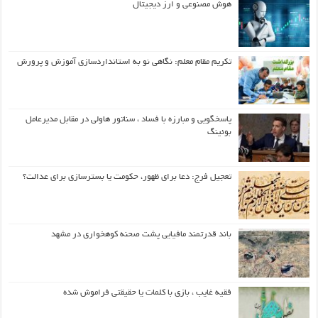
هوش مصنوعی و ارز دیجیتال
تکریم مقام معلم: نگاهی نو به استانداردسازی آموزش و پرورش
پاسخگویی و مبارزه با فساد ، سناتور هاولی در مقابل مدیرعامل
بوئینگ
تعجیل فرج: دعا برای ظهور، حکومت یا بسترسازی برای عدالت؟
باند قدرتمند مافیایی پشت صحنه کوهخواری در مشهد
فقیه غایب ، بازی با کلمات یا حقیقتی فراموش شده