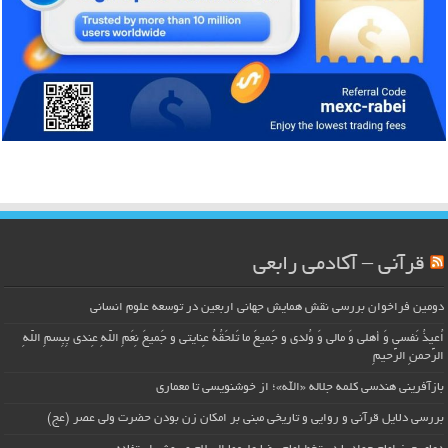
قرآنی – آکادمی رابعی
دومین فراخوان بررسی نقش همایش جهانی اربعین در توسعه علوم انسانی
اُعیذُ نَفسی وَ أهلی وَ مالی وَ وُلدی و جَمیعَ ما تَلحَقُهُ عِنایتی و جَمیعَ نِعَمِ اللّهِ عِندی بِبِسمِ اللّهِ
الرَّحمنِ الرَّحیمِ
بازآفرینی هندسی کلمه جلاله «الله»؛ از خوشنویسی تا معماری
بررسی دلایل قرآنی و روایی و تاریخی مبنی بر امکان زن بودن حضرت ولی عصر (عج)