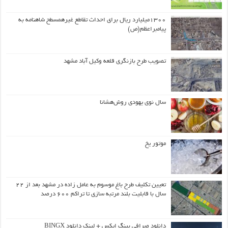
۱۳۰۰میلیارد ریال برای احداث تقاطع غیرهمسطح شاهنامه به
پیامبراعظم(ص)
تصویب طرح بازنگری قلعه وکیل آباد مشهد
سال نوی یهودی روش‌هشانا
موتور یخ
تعیین تکلیف طرح باغ موسوم به عامل زاده در مشهد بعد از ۲۲
سال با قابلیت بلند مرتبه سازی تا تراکم ۶۰۰ درصد
دانلود صرافی بینگ ایکس + لینک دانلود BINGX