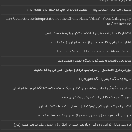
لیندزی گراهام ، درگذشت
تحلیل سناریوی احتمالی پس از تهدید دونالد ترامپ به خاطر ترورعلیه ایران
The Geometric Reinterpretation of the Divine Name “Allah”: From Calligraphy
to Architecture
انتشار کتاب از تنگه هرمز تا تنگه بیت‌کوین توسط حمید رابعی
اشاره ساتوشی ناکاموتو بیش از حد به ایران نزدیک است
From the Strait of Hormuz to the Bitcoin Strait
ساتوشی ناکاموتو و بیت کوین تنگه جدید اقتصاد دنیا
بهره‌برداری اقتصادی از نارضایتی مردم و تبدیل اعتراض به کد تخفیف
تاریخچه تنگه هرمز یا تنگه اهورامزدا
چرایی و چگونگی ایجاد روندها در واگذاری برگ برنده حاکمیت تنگه هرمز به ایرانیان
مین ، آب و چه حکایتی است خونبهای دختران میناب
انتقال قدرت یا فروپاشی نرم؟ تحلیل امنیتی آینده ولایت در ایران
بررسی تأثیر فرضیه زن بودن امام دوازدهم بر نظریه «فقیه غایب»
بررسی دلایل قرآنی و روایی و تاریخی مبنی بر امکان زن بودن حضرت ولی عصر (عج)