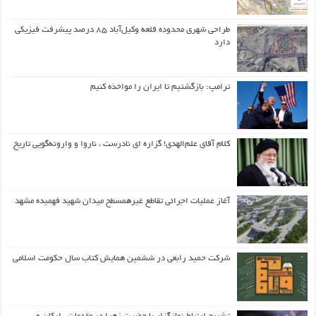
طراحی شهری محدوده قلعه وکیل‌آباد ۸۵ درصد پیشرفت فیزیکی
دارد
ترامپ: بازگشتیم تا ایران را مواخذه کنیم
کلام آقای علم‌الهدی! گزاره ای نادرست ، ناروا و وارونه‌گویی تاریخ
آغاز عملیات اجرائی تقاطع غیرهمسطح میدان شهید فهمیده مشهد
شرکت حمید رابعی در ششمین همایش کتاب سال حکومت اسلامی