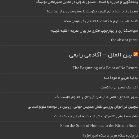
پاسخگویی و مبارزه با فساد ، سناتور هاولی در مقابل مدیرعامل بوئینگ
تعجیل فرج: دعا برای ظهور، حکومت یا بسترسازی برای عدالت؟
فقیه غایب ، بازی با کلمات یا حقیقتی فراموش شده
سیاستگذاری و چهارچوب فکری در بیان نظریه «فقیه غایب»
the absent jurist
بین الملل – آکادمی رابعی
The Beginning of a Point of No Return
بداية طريقٍ لا عودة منه
آغاز یک مسیر بی‌بازگشت
«دور التجمع العالمي للأربعين في تطوير العلوم الإنسانية».
دومین فراخوان بررسی نقش همایش جهانی اربعین در توسعه علوم انسانی
اشاره ساتوشی ناکاموتو بیش از حد به ایران نزدیک است
From the Strait of Hormuz to the Bitcoin Strait
تاریخچه تنگه هرمز یا تنگه اهورامزدا