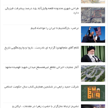
طراحی شهری محدوده قلعه وکیل‌آباد ۸۵ درصد پیشرفت فیزیکی
دارد
ترامپ: بازگشتیم تا ایران را مواخذه کنیم
کلام آقای علم‌الهدی! گزاره ای نادرست ، ناروا و وارونه‌گویی تاریخ
آغاز عملیات اجرائی تقاطع غیرهمسطح میدان شهید فهمیده مشهد
شرکت حمید رابعی در ششمین همایش کتاب سال حکومت اسلامی
تشریح ارتباط نمازگزار با حضرت زهرا در مقدمات ، ارکان و