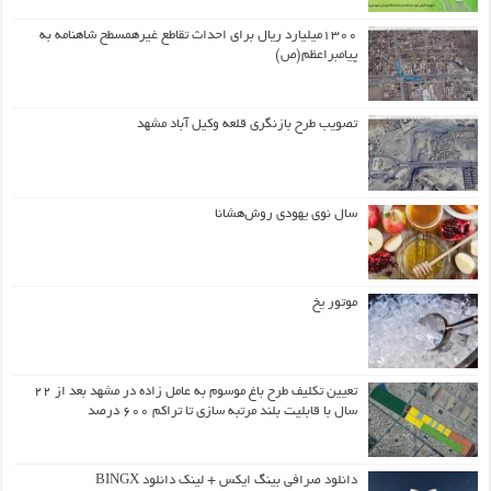
۱۳۰۰میلیارد ریال برای احداث تقاطع غیرهمسطح شاهنامه به
پیامبراعظم(ص)
تصویب طرح بازنگری قلعه وکیل آباد مشهد
سال نوی یهودی روش‌هشانا
موتور یخ
تعیین تکلیف طرح باغ موسوم به عامل زاده در مشهد بعد از ۲۲
سال با قابلیت بلند مرتبه سازی تا تراکم ۶۰۰ درصد
دانلود صرافی بینگ ایکس + لینک دانلود BINGX