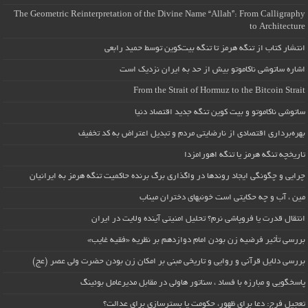
The Geometric Reinterpretation of the Divine Name “Allah”: From Calligraphy
to Architecture
انتشار کتاب از تنگه هرمز تا تنگه بیت‌کوین توسط حمید رابعی
اشاره ساتوشی ناکاموتو بیش از حد به ایران نزدیک است
From the Strait of Hormuz to the Bitcoin Strait
ساتوشی ناکاموتو و بیت کوین تنگه جدید اقتصاد دنیا
بهره‌برداری اقتصادی از نارضایتی مردم و تبدیل اعتراض به کد تخفیف
تاریخچه تنگه هرمز یا تنگه اهورامزدا
چرایی و چگونگی ایجاد روندها در واگذاری برگ برنده حاکمیت تنگه هرمز به ایرانیان
مین ، آب و چه حکایتی است خونبهای دختران میناب
انتقال قدرت یا فروپاشی نرم؟ تحلیل امنیتی آینده ولایت در ایران
بررسی تأثیر فرضیه زن بودن امام دوازدهم بر نظریه «فقیه غایب»
بررسی دلایل قرآنی و روایی و تاریخی مبنی بر امکان زن بودن حضرت ولی عصر (عج)
پاسخگویی و مبارزه با فساد ، سناتور هاولی در مقابل مدیرعامل بوئینگ
تعجیل فرج: دعا برای ظهور، حکومت یا بسترسازی برای عدالت؟