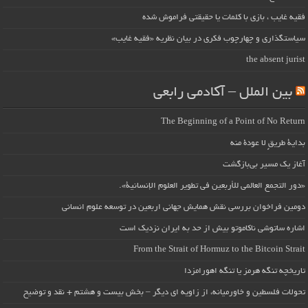
فقیه غایب ، بازی با کلمات یا حقیقتی فراموش شده
سیاستگذاری و چهارچوب فکری در بیان نظریه «فقیه غایب»
the absent jurist
بین الملل – آکادمی رابعی
The Beginning of a Point of No Return
بداية طريقٍ لا عودة منه
آغاز یک مسیر بی‌بازگشت
«دور التجمع العالمي للأربعين في تطوير العلوم الإنسانية».
دومین فراخوان بررسی نقش همایش جهانی اربعین در توسعه علوم انسانی
اشاره ساتوشی ناکاموتو بیش از حد به ایران نزدیک است
From the Strait of Hormuz to the Bitcoin Strait
تاریخچه تنگه هرمز یا تنگه اهورامزدا
تحولات فلسطین و خاورمیانه، از زاویه ای دیگر – بخش بیست و هشتم + نقد و توضیح