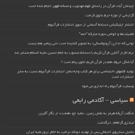
چیدمان آیات قرآن در راستای فهم مهدویت و مساله ظهور انجام شده است
گزارشی از موزه حرم بانوی کرامت
انتشار اپلیکیشن دستخط آسمانی از سوی انتشارات قرآنیوم
فضیلت‌ها و خواص سوره مبارکه “حمد”
نوحی که «دارِن آرونوفسکی» به تصویر کشیده است حتی پیامبر هم نیست
نرم افزار آنلاین قرآن کریم با دستخط منسوب به امام حسین علیه السلام منتشر شد
آیا شکل حروف هم در قرآن کریم حاوی پیام است ؟
تولید قلمهای اختصاصی برای هر کتاب وجه تمایز انتشارات قرآنیوم نسبت به سایر
انتشارات است
وبسایت قرآنیوم راه اندازی می شود
سیاسی – آکادمی رابعی
شگفت آن‌که هرمز به نقش زمین ، نماید چو «هشت» از نگار آفرین
لیندزی گراهام ، درگذشت
تحلیل سناریوی احتمالی پس از تهدید دونالد ترامپ به خاطر ترورعلیه ایران