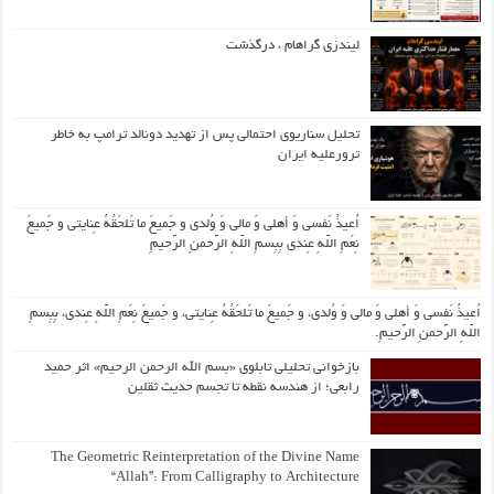
لیندزی گراهام ، درگذشت
تحلیل سناریوی احتمالی پس از تهدید دونالد ترامپ به خاطر
ترورعلیه ایران
اُعیذُ نَفسی وَ أهلی وَ مالی وَ وُلدی و جَمیعَ ما تَلحَقُهُ عِنایتی و جَمیعَ
نِعَمِ اللّهِ عِندی بِبِسمِ اللّهِ الرَّحمنِ الرَّحیمِ
اُعیذُ نَفسی وَ أهلی وَ مالی وَ وُلدی، و جَمیعَ ما تَلحَقُهُ عِنایتی، و جَمیعَ نِعَمِ اللّهِ عِندی، بِبِسمِ
اللّهِ الرَّحمنِ الرَّحیمِ.
بازخوانی تحلیلی تابلوی «بسم الله الرحمن الرحیم» اثر حمید
رابعی؛ از هندسه نقطه تا تجسم حدیث ثقلین
The Geometric Reinterpretation of the Divine Name
“Allah”: From Calligraphy to Architecture