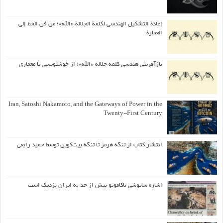
إعادة التشكيل الهندسي لكلمة الجلالة «الله»؛ من فن الخط إلى
العمارة
بازآفرینی هندسی کلمه جلاله «الله»؛ از خوشنویسی تا معماری
Iran, Satoshi Nakamoto, and the Gateways of Power in the
Twenty-First Century
انتشار کتاب از تنگه هرمز تا تنگه بیت‌کوین توسط حمید رابعی
اشاره ساتوشی ناکاموتو بیش از حد به ایران نزدیک است