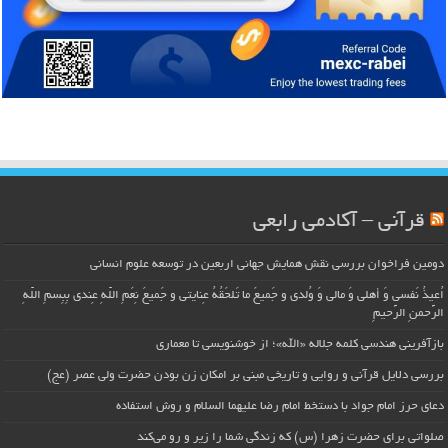
قرآنی – آکادمی رابعی
دومین فراخوان بررسی نقش همایش جهانی اربعین در توسعه علوم انسانی
اُعیذُ نَفسی وَ أهلی وَ مالی وَ وُلدی و جَمیعَ ما تَلحَقُهُ عِنایتی و جَمیعَ نِعَمِ اللّهِ عِندی بِبِسمِ اللّهِ
الرَّحمنِ الرَّحیمِ
بازآفرینی هندسی کلمه جلاله «الله»؛ از خوشنویسی تا معماری
بررسی دلایل قرآنی و روایی و تاریخی مبنی بر امکان زن بودن حضرت ولی عصر (عج)
دعای حرز امام جواد با دستخط امام رضا علیهما السلام و روش استفاده
صلواتی برای حضرت زهرا (س) که زندگی شما را زیر و رو می‌کند