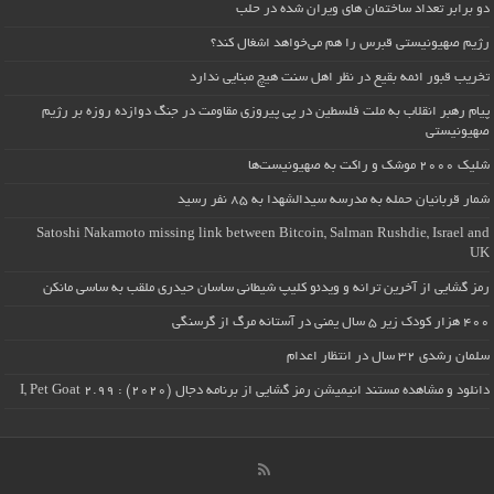
دو برابر تعداد ساختمان های ویران شده در حلب
رژیم صهیونیستی قبرس را هم می‌خواهد اشغال کند؟
تخریب قبور ائمه بقیع در نظر اهل سنت هیچ مبنایی ندارد
پیام رهبر انقلاب به ملت فلسطین در پی پیروزی مقاومت در جنگ دوازده روزه بر رژیم
صهیونیستی
شلیک ۲۰۰۰ موشک و راکت به صهیونیست‌ها
شمار قربانیان حمله به مدرسه سیدالشهدا به ۸۵ نفر رسید
Satoshi Nakamoto missing link between Bitcoin, Salman Rushdie, Israel and
UK
رمز گشایی از آخرین ترانه و ویدئو کلیپ شیطانی ساسان حیدری ملقب به ساسی مانکن
۴۰۰ هزار کودک زیر ۵ سال یمنی در آستانه مرگ از گرسنگی
سلمان رشدی ۳۲ سال در انتظار اعدام
دانلود و مشاهده مستند انیمیشن رمز گشایی از برنامه دجال (۲۰۲۰) : I, Pet Goat 2.99