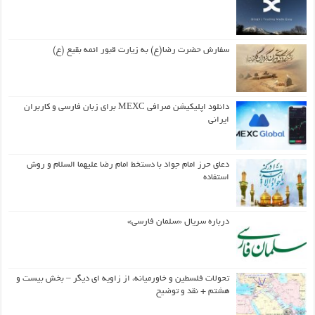
سفارش حضرت رضا(ع) به زیارت قبور ائمه بقیع (ع)
دانلود اپلیکیشن صرافی MEXC برای زبان فارسی و کاربران
ایرانی
دعای حرز امام جواد با دستخط امام رضا علیهما السلام و روش
استفاده
درباره سریال «سلمان فارسی»
تحولات فلسطین و خاورمیانه، از زاویه ای دیگر – بخش بیست و
هشتم + نقد و توضیح