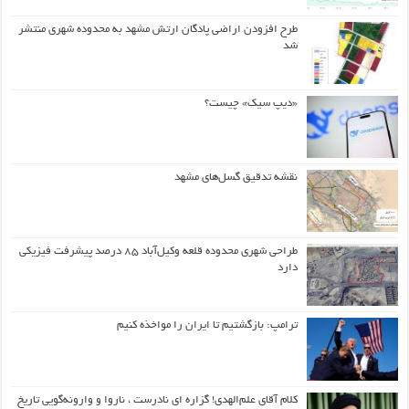
طرح افزودن اراضی پادگان ارتش مشهد به محدوده شهری منتشر
شد
«دیپ سیک» چیست؟
نقشه تدقیق گسل‌های مشهد
طراحی شهری محدوده قلعه وکیل‌آباد ۸۵ درصد پیشرفت فیزیکی
دارد
ترامپ: بازگشتیم تا ایران را مواخذه کنیم
کلام آقای علم‌الهدی! گزاره ای نادرست ، ناروا و وارونه‌گویی تاریخ