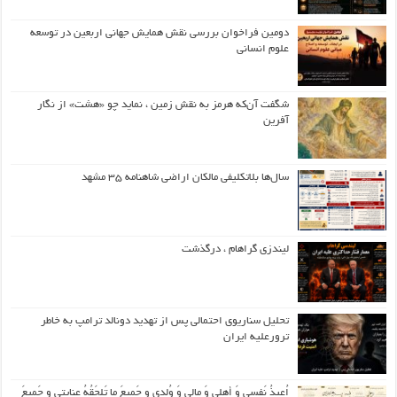
دومین فراخوان بررسی نقش همایش جهانی اربعین در توسعه
علوم انسانی
شگفت آن‌که هرمز به نقش زمین ، نماید چو «هشت» از نگار
آفرین
سال‌ها بلاتکلیفی مالکان اراضی شاهنامه ۳۵ مشهد
لیندزی گراهام ، درگذشت
تحلیل سناریوی احتمالی پس از تهدید دونالد ترامپ به خاطر
ترورعلیه ایران
اُعیذُ نَفسی وَ أهلی وَ مالی وَ وُلدی و جَمیعَ ما تَلحَقُهُ عِنایتی و جَمیعَ