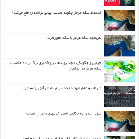
انسداد تنگه هرمز چگونه صنعت جهانی تراشه را فلج می‌کند؟
تاریخچه تنگه هرمز یا تنگه اهورامزدا
چرایی و چگونگی ایجاد روندها در واگذاری برگ برنده حاکمیت
تنگه هرمز به ایرانیان
می ناب و طعم شهد شهادت برای دانش آموزان مینابی
مین ، آب و چه حکایتی است خونبهای دختران میناب
ضرورت آموزش کار با گل و گیاه در درس کار و فناوری