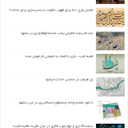
تعجیل فرج: دعا برای ظهور، حکومت یا بسترسازی برای عدالت؟
باند قدرتمند مافیایی پشت صحنه کوهخواری در مشهد
فقیه غایب ، بازی با کلمات یا حقیقتی فراموش شده
پل طبیعت در شاندیز احداث میشود
دانلود نقشه پایانه چندمنظوره مسافربری در غرب مشهد
سیاستگذاری و چهارچوب فکری در بیان نظریه «فقیه غایب»