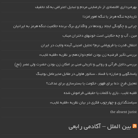
بهره‌برداری اقتصادی از نارضایتی مردم و تبدیل اعتراض به کد تخفیف
تاریخچه تنگه هرمز یا تنگه اهورامزدا
چرایی و چگونگی ایجاد روندها در واگذاری برگ برنده حاکمیت تنگه هرمز به ایرانیان
مین ، آب و چه حکایتی است خونبهای دختران میناب
انتقال قدرت یا فروپاشی نرم؟ تحلیل امنیتی آینده ولایت در ایران
بررسی تأثیر فرضیه زن بودن امام دوازدهم بر نظریه «فقیه غایب»
بررسی دلایل قرآنی و روایی و تاریخی مبنی بر امکان زن بودن حضرت ولی عصر (عج)
پاسخگویی و مبارزه با فساد ، سناتور هاولی در مقابل مدیرعامل بوئینگ
تعجیل فرج: دعا برای ظهور، حکومت یا بسترسازی برای عدالت؟
فقیه غایب ، بازی با کلمات یا حقیقتی فراموش شده
سیاستگذاری و چهارچوب فکری در بیان نظریه «فقیه غایب»
the absent jurist
بین الملل – آکادمی رابعی