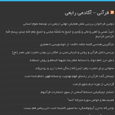
قرآنی – آکادمی رابعی
دومین فراخوان بررسی نقش همایش جهانی اربعین در توسعه علوم انسانی
اُعیذُ نَفسی وَ أهلی وَ مالی وَ وُلدی و جَمیعَ ما تَلحَقُهُ عِنایتی و جَمیعَ نِعَمِ اللّهِ عِندی بِبِسمِ اللّهِ
الرَّحمنِ الرَّحیمِ
بازآفرینی هندسی کلمه جلاله «الله»؛ از خوشنویسی تا معماری
بررسی دلایل قرآنی و روایی و تاریخی مبنی بر امکان زن بودن حضرت ولی عصر (عج)
دعای حرز امام جواد با دستخط امام رضا علیهما السلام و روش استفاده
صلواتی برای حضرت زهرا (س) که زندگی شما را زیر و رو می‌کند
چیدمان آیات قرآن در راستای فهم مهدویت و مساله ظهور انجام شده است
گزارشی از موزه حرم بانوی کرامت
انتشار اپلیکیشن دستخط آسمانی از سوی انتشارات قرآنیوم
فضیلت‌ها و خواص سوره مبارکه “حمد”
نوحی که «دارِن آرونوفسکی» به تصویر کشیده است حتی پیامبر هم نیست