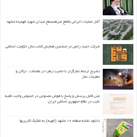
آغاز عملیات اجرائی تقاطع غیرهمسطح میدان شهید فهمیده مشهد
شرکت حمید رابعی در ششمین همایش کتاب سال حکومت اسلامی
تشریح ارتباط نمازگزار با حضرت زهرا در مقدمات ، ارکان و
تعقیبات نماز
متن کامل پرسش و پاسخ با هوش مصنوعی در خصوص ولایت فقیه
غایب در نظام جمهوری اسلامی ایران
دانلود نقشه منطقه ۱۲ مشهد (الهیه) به تفکیک کاربریها