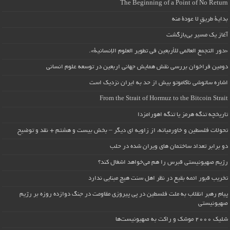
The Beginning of a Point of No Return
بداية طريقٍ لا عودة منه
آغاز یک مسیر بی‌بازگشت
«دور التجمع العالمي للأربعين في تطوير العلوم الإنسانية».
دومین فراخوان بررسی نقش همایش جهانی اربعین در توسعه علوم انسانی
اشاره ساتوشی ناکاموتو بیش از حد به ایران نزدیک است
From the Strait of Hormuz to the Bitcoin Strait
تاریخچه تنگه هرمز یا تنگه اهورامزدا
تحولات فلسطین و خاورمیانه، از زاویه ای دیگر – بخش بیست و هشتم + نقد و توضیح
دو برابر تعداد ساختمان های ویران شده در حلب
رژیم صهیونیستی قبرس را هم می‌خواهد اشغال کند؟
تخریب قبور ائمه بقیع در نظر اهل سنت هیچ مبنایی ندارد
پیام رهبر انقلاب به ملت فلسطین در پی پیروزی مقاومت در جنگ دوازده روزه بر رژیم
صهیونیستی
شلیک ۲۰۰۰ موشک و راکت به صهیونیست‌ها