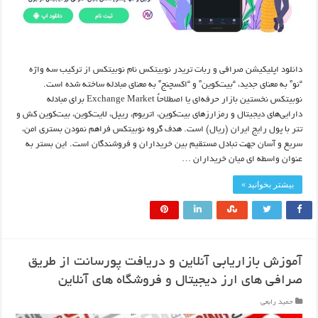
دانلود اپلیکیشن صرافی و ربات تریدر نوبیتکس نام نوبیتکس از ترکیب سه واژه
“نو” به معنای جدید، “بیت‌کوین” و “اکسچنج” به معنای مبادله ساخته شده است.
نوبیتکس نخستین بازار حرفه‌ای یا اصطلاحاً Exchange Market برای مبادله
دارایی‌های دیجیتال و رمزارزهای بیت‌کوین، اتریوم، ریپل، لایت‌کوین، بیت‌کوین کش و
تتر با پول رایج ایران (ریال) است. هدف گروه نوبیتکس فراهم نمودن بستری امن،
سریع و آسان جهت تبادل مستقیم بین خریداران و فروشندگان است. این بستر به
عنوان واسطه ای میان خریداران …
بیشتر بخوانید »
آموزش بازاریابی آنلاین و دریافت پورسانت از طریق
صرافی های ارز دیجیتال و فروشگاه های آنلاین
حمید رابعی