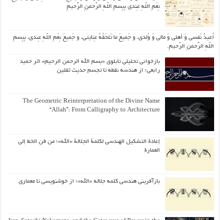
نِعَمِ اللّهِ عِندی بِبِسمِ اللّهِ الرَّحمنِ الرَّحیمِ
اُعیذُ نَفسی وَ أهلی وَ مالی وَ وُلدی، و جَمیعَ ما تَلحَقُهُ عِنایتی، و جَمیعَ نِعَمِ اللّهِ عِندی، بِبِسمِ
اللّهِ الرَّحمنِ الرَّحیمِ.
بازخوانی تحلیلی تابلوی «بسم الله الرحمن الرحیم» اثر حمید
رابعی؛ از هندسه نقطه تا تجسم حدیث ثقلین
The Geometric Reinterpretation of the Divine Name
“Allah”: From Calligraphy to Architecture
إعادة التشكيل الهندسي لكلمة الجلالة «الله»؛ من فن الخط إلى
العمارة
بازآفرینی هندسی کلمه جلاله «الله»؛ از خوشنویسی تا معماری