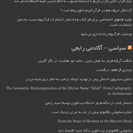
نرم افزار آنلاین قرآن کریم با دستخط منسوب به امام حسین علیه السلام منتشر شد
آیا شکل حروف هم در قرآن کریم حاوی پیام است ؟
تولید قلمهای اختصاصی برای هر کتاب وجه تمایز انتشارات قرآنیوم نسبت به سایر
انتشارات است
وبسایت قرآنیوم راه اندازی می شود
سیاسی – آکادمی رابعی
شگفت آن‌که هرمز به نقش زمین ، نماید چو «هشت» از نگار آفرین
لیندزی گراهام ، درگذشت
تحلیل سناریوی احتمالی پس از تهدید دونالد ترامپ به خاطر ترورعلیه ایران
The Geometric Reinterpretation of the Divine Name “Allah”: From Calligraphy
to Architecture
انتشار کتاب از تنگه هرمز تا تنگه بیت‌کوین توسط حمید رابعی
اشاره ساتوشی ناکاموتو بیش از حد به ایران نزدیک است
From the Strait of Hormuz to the Bitcoin Strait
ساتوشی ناکاموتو و بیت کوین تنگه جدید اقتصاد دنیا