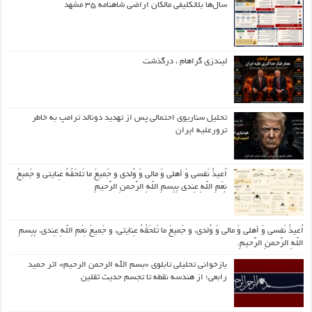
سال‌ها بلاتکلیفی مالکان اراضی شاهنامه ۳۵ مشهد
لیندزی گراهام ، درگذشت
تحلیل سناریوی احتمالی پس از تهدید دونالد ترامپ به خاطر
ترورعلیه ایران
اُعیذُ نَفسی وَ أهلی وَ مالی وَ وُلدی و جَمیعَ ما تَلحَقُهُ عِنایتی و جَمیعَ
نِعَمِ اللّهِ عِندی بِبِسمِ اللّهِ الرَّحمنِ الرَّحیمِ
اُعیذُ نَفسی وَ أهلی وَ مالی وَ وُلدی، و جَمیعَ ما تَلحَقُهُ عِنایتی، و جَمیعَ نِعَمِ اللّهِ عِندی، بِبِسمِ
اللّهِ الرَّحمنِ الرَّحیمِ.
بازخوانی تحلیلی تابلوی «بسم الله الرحمن الرحیم» اثر حمید
رابعی؛ از هندسه نقطه تا تجسم حدیث ثقلین