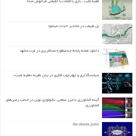
فقیه غایب ، بازی با کلمات یا حقیقتی فراموش شده
پل طبیعت در شاندیز احداث میشود
دانلود نقشه پایانه چندمنظوره مسافربری در غرب مشهد
سیاستگذاری و چهارچوب فکری در بیان نظریه «فقیه غایب»
آینده کشاورزی با لیزر سطحی: تکنولوژی نوین در خدمت زمین‌های
کشاورزی
the absent jurist