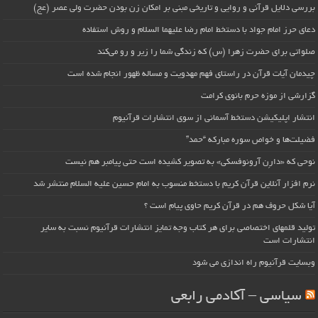
بررسی دلایل قرآنی و روایی و تاریخی مبنی بر امکان زن بودن حضرت ولی عصر (عج)
دعای حرز امام جواد با دستخط امام رضا علیهما السلام و روش استفاده
صلواتی برای حضرت زهرا (س) که زندگی شما را زیر و رو می‌کند
چیدمان آیات قرآن در راستای فهم مهدویت و مساله ظهور انجام شده است
گزارشی از موزه حرم بانوی کرامت
انتشار اپلیکیشن دستخط آسمانی از سوی انتشارات قرآنیوم
فضیلت‌ها و خواص سوره مبارکه “حمد”
نوحی که «دارِن آرونوفسکی» به تصویر کشیده است حتی پیامبر هم نیست
نرم افزار آنلاین قرآن کریم با دستخط منسوب به امام حسین علیه السلام منتشر شد
آیا شکل حروف هم در قرآن کریم حاوی پیام است ؟
تولید قلمهای اختصاصی برای هر کتاب وجه تمایز انتشارات قرآنیوم نسبت به سایر
انتشارات است
وبسایت قرآنیوم راه اندازی می شود
سیاسی – آکادمی رابعی