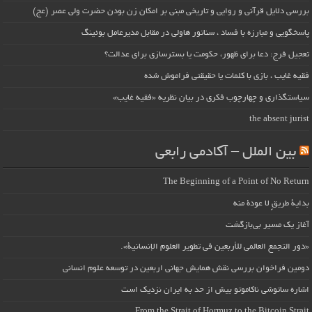
بررسی دلایل قرآنی و روایی و تاریخی مبنی بر امکان زن بودن حضرت ولی عصر (عج)
پاسخگویی و مبارزه با فساد ، سناتور هاولی در مقابل مدیرعامل بوئینگ
تعجیل فرج: دعا برای ظهور، حکومت یا بسترسازی برای عدالت؟
فقیه غایب ، بازی با کلمات یا حقیقتی فراموش شده
سیاستگذاری و چهارچوب فکری در بیان نظریه «فقیه غایب»
the absent jurist
بین الملل – آکادمی رابعی
The Beginning of a Point of No Return
بداية طريقٍ لا عودة منه
آغاز یک مسیر بی‌بازگشت
«دور التجمع العالمي للأربعين في تطوير العلوم الإنسانية».
دومین فراخوان بررسی نقش همایش جهانی اربعین در توسعه علوم انسانی
اشاره ساتوشی ناکاموتو بیش از حد به ایران نزدیک است
From the Strait of Hormuz to the Bitcoin Strait