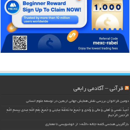
قرآنی – آکادمی رابعی
دومین فراخوان بررسی نقش همایش جهانی اربعین در توسعه علوم انسانی
اُعیذُ نَفسی وَ أهلی وَ مالی وَ وُلدی و جَمیعَ ما تَلحَقُهُ عِنایتی و جَمیعَ نِعَمِ اللّهِ عِندی بِبِسمِ اللّهِ
الرَّحمنِ الرَّحیمِ
بازآفرینی هندسی کلمه جلاله «الله»؛ از خوشنویسی تا معماری