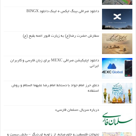
دانلود صرافی بینگ ایکس + لینک دانلود BINGX
سفارش حضرت رضا(ع) به زیارت قبور ائمه بقیع (ع)
دانلود اپلیکیشن صرافی MEXC برای زبان فارسی و کاربران
ایرانی
دعای حرز امام جواد با دستخط امام رضا علیهما السلام و روش
استفاده
درباره سریال «سلمان فارسی»
تحولات فلسطین و خاورمیانه، از زاویه ای دیگر – بخش بیست و