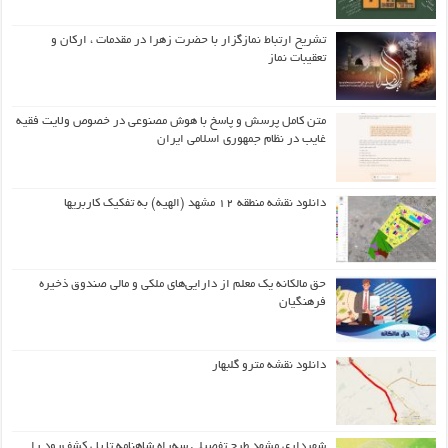
تشریح ارتباط نمازگزار با حضرت زهرا در مقدمات ، ارکان و
تعقیبات نماز
متن کامل پرسش و پاسخ با هوش مصنوعی در خصوص ولایت فقیه
غایب در نظام جمهوری اسلامی ایران
دانلود نقشه منطقه ۱۲ مشهد (الهیه) به تفکیک کاربریها
حق مالکانه یک معلم از دارایی‌های ملکی و مالی صندوق ذخیره
فرهنگیان
دانلود نقشه مترو گلبهار
شهرداری مشهد طرح تفصیلی سه‌راه شاهنامه تا پل کشف‌رود را