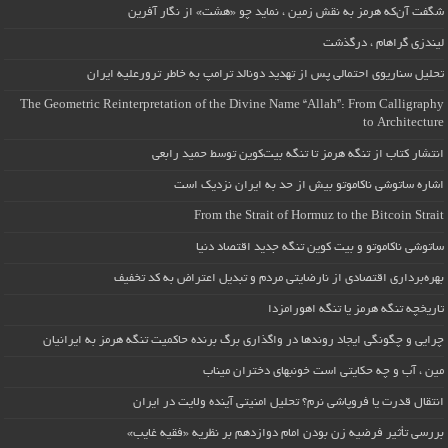
شگفت آن‌که هرمز به نقش زمین ، نماید چو «هشت» از نگار آفرین
لیندزی گراهام ، درگذشت
تحلیل سناریوی احتمالی پس از تهدید دونالد ترامپ به خاطر ترورعلیه ایران
The Geometric Reinterpretation of the Divine Name “Allah”: From Calligraphy
to Architecture
انتشار کتاب از تنگه هرمز تا تنگه بیت‌کوین توسط حمید رابعی
اشاره ساتوشی ناکاموتو بیش از حد به ایران نزدیک است
From the Strait of Hormuz to the Bitcoin Strait
ساتوشی ناکاموتو و بیت کوین تنگه جدید اقتصاد دنیا
بهره‌برداری اقتصادی از نارضایتی مردم و تبدیل اعتراض به کد تخفیف
تاریخچه تنگه هرمز یا تنگه اهورامزدا
چرایی و چگونگی ایجاد روندها در واگذاری برگ برنده حاکمیت تنگه هرمز به ایرانیان
مین ، آب و چه حکایتی است خونبهای دختران میناب
انتقال قدرت یا فروپاشی نرم؟ تحلیل امنیتی آینده ولایت در ایران
بررسی تأثیر فرضیه زن بودن امام دوازدهم بر نظریه «فقیه غایب»