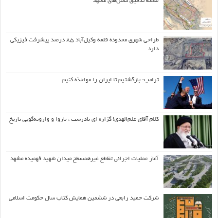
نقشه تدقیق گسل‌های مشهد
طراحی شهری محدوده قلعه وکیل‌آباد ۸۵ درصد پیشرفت فیزیکی
دارد
ترامپ: بازگشتیم تا ایران را مواخذه کنیم
کلام آقای علم‌الهدی! گزاره ای نادرست ، ناروا و وارونه‌گویی تاریخ
آغاز عملیات اجرائی تقاطع غیرهمسطح میدان شهید فهمیده مشهد
شرکت حمید رابعی در ششمین همایش کتاب سال حکومت اسلامی