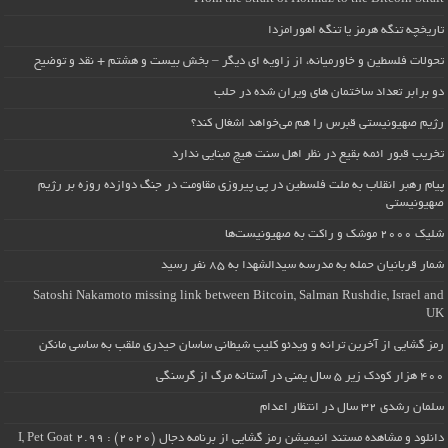
تاریخچه تنگه هرمز یا تنگه اهورامزدا
تحولات فلسطین و خاورمیانه، از زاویه ای دیگر – بخش بیست و هشتم + نقد و توضیح
دو برابر تعداد ساختمان های ویران شده در حلب
رژیم صهیونیستی قبرس را هم می‌خواهد اشغال کند؟
تخریب قبور ائمه بقیع در نظر اهل سنت هیچ مبنایی ندارد
پیام رهبر انقلاب به ملت فلسطین در پی پیروزی مقاومت در جنگ دوازده روزه بر رژیم
صهیونیستی
شلیک ۲۰۰۰ موشک و راکت به صهیونیست‌ها
شمار قربانیان حمله به مدرسه سیدالشهدا به ۸۵ نفر رسید
Satoshi Nakamoto missing link between Bitcoin, Salman Rushdie, Israel and
UK
رمز گشایی از آخرین ترانه و ویدئو کلیپ شیطانی ساسان حیدری ملقب به ساسی مانکن
۴۰۰ هزار کودک زیر ۵ سال یمنی در آستانه مرگ از گرسنگی
سلمان رشدی ۳۲ سال در انتظار اعدام
دانلود و مشاهده مستند انیمیشن رمز گشایی از برنامه دجال (۲۰۲۰) : I, Pet Goat 2.99