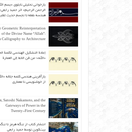
بازخوانی تحلیلی تابلوی «بسم الل
الرحمن الرحیم» اثر حمید رابعی؛ 
هندسه نقطه تا تجسم حدیث ثقلی
 Geometric Reinterpretation
of the Divine Name “Allah”:
 Calligraphy to Architecture
إعادة التشكيل الهندسي لكلمة الج
«الله»؛ من فن الخط إلى العمارة
بازآفرینی هندسی کلمه جلاله «الل
از خوشنویسی تا معماری
an, Satoshi Nakamoto, and the
Gateways of Power in the
Twenty-First Century
انتشار کتاب از تنگه هرمز تا تنگه
بیت‌کوین توسط حمید رابعی