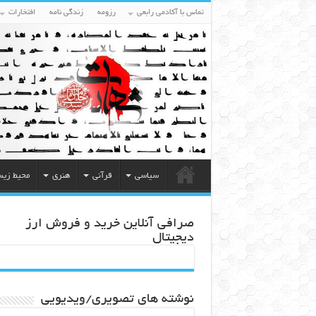
تماس با آکادمی رابعی
رزومه
زندگی نامه
افتخارات
سیاسی
قرآنی
هنری
محیط زی
صرافی آنلاین خرید و فروش ارز
دیجیتال
نوشته های تصویری/ویدیویی