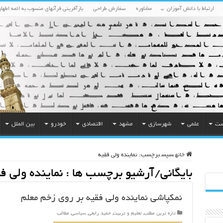
ارتباط با دانش آموزان
مشاوره
سفارش طراحی
بازآفرینی قرآنهای منسوب به ائمه اطهار
ست
علمی
شهرسازی
مشهد
اقتصادی
خودرو
بین الملل
خانه
سپس
برچسب:
نماینده ولی فقیه
بایگانی/آرشیو برچسب ها :
نماینده ولی ف
نمکپاشی نماینده ولی فقیه بر روی زخم معلم
تازه ترین مطلب
,
تعلیم و تربیت
,
حمید رابعی
,
سیاسی
,
مطالب