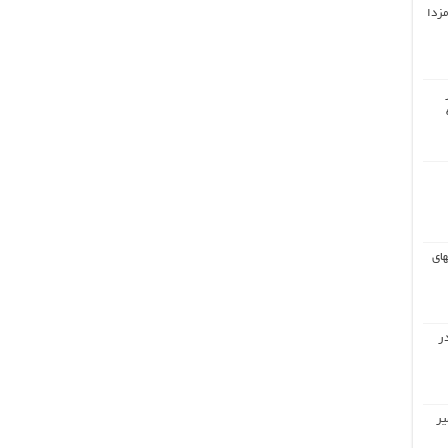
مزدا
های
ر
یر