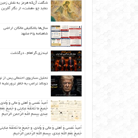
شگفت آن‌که هرمز به نقش زمین 
نماید چو «هشت» از نگار آفرین
سال‌ها بلاتکلیفی مالکان اراضی
شاهنامه ۳۵ مشهد
لیندزی گراهام ، درگذشت
تحلیل سناریوی احتمالی پس از ت
دونالد ترامپ به خاطر ترورعلیه ا
اُعیذُ نَفسی وَ أهلی وَ مالی وَ وُلدی
جَمیعَ ما تَلحَقُهُ عِنایتی و جَمیعَ نِعَمِ 
عِندی بِبِسمِ اللّهِ الرَّحمنِ الرَّحیمِ
اُعیذُ نَفسی وَ أهلی وَ مالی وَ وُلدی، و جَمیعَ ما تَلحَقُهُ عِنایتی
جَمیعَ نِعَمِ اللّهِ عِندی، بِبِسمِ اللّهِ الرَّحمنِ الرَّحیمِ.