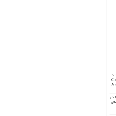
Su
Glo
Dev
ایش
انی