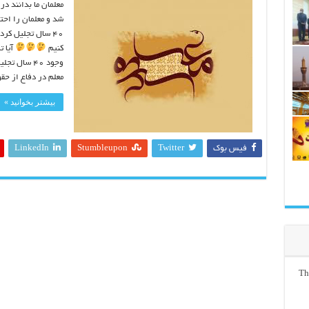
شد و معلمان را احت
کنیم
آیا ت
وجود ۴۰ سا
معلم در دفاع از حق
بیشتر بخوانید »
فیس بوک
Twitter
Stumbleupon
LinkedIn
Th