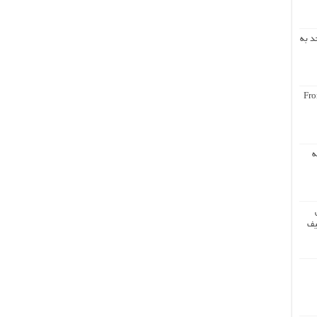
د به
Fro
ه
یف