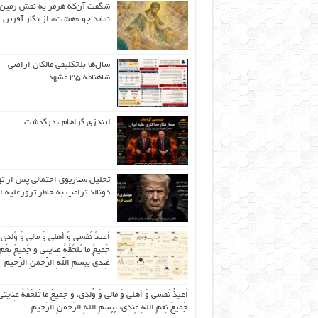
شگفت آن‌که هرمز به نقش زمین 
نماید چو «هشت» از نگار آفرین
سال‌ها بلاتکلیفی مالکان اراضی
شاهنامه ۳۵ مشهد
لیندزی گراهام ، درگذشت
تحلیل سناریوی احتمالی پس از ت
دونالد ترامپ به خاطر ترورعلیه ا
اُعیذُ نَفسی وَ أهلی وَ مالی وَ وُلدی
جَمیعَ ما تَلحَقُهُ عِنایتی و جَمیعَ نِعَمِ 
عِندی بِبِسمِ اللّهِ الرَّحمنِ الرَّحیمِ
اُعیذُ نَفسی وَ أهلی وَ مالی وَ وُلدی، و جَمیعَ ما تَلحَقُهُ عِنایتی
جَمیعَ نِعَمِ اللّهِ عِندی، بِبِسمِ اللّهِ الرَّحمنِ الرَّحیمِ.