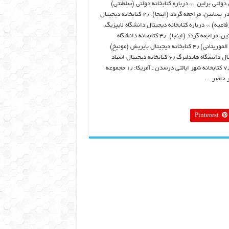
 ديجيتال دولتي برلين ** درباره کتابخانه دولتي (سلطنتي)
برلين، به مقاله منتشر شده در بساتين، مراجعه گردد (اينجا). ۲٫ کتابخانه ديجيتال
اعيه) ** درباره کتابخانه ديجيتال دانشگاه لايپزيگ،
به مقاله منتشر شده در بساتين، مراجعه گردد (اينجا). ۳٫ کتابخانه دانشگاه
فرايبورگ (مخطوطات المعهد الموريتاني) ۴٫ کتابخانه ديجيتال بايريش (مونيخ)
«جستجو» ۵٫ کتابخانه ديجيتال دانشگاه هايدلبرگ ۶٫ کتابخانه ديجيتال اسناد
فارسي (دانشگاه ماربورگ) ۷٫ کتابخانه شهر ايالتي درسدن ـ آمريکا: ۱٫ مجموعه
صر حاضر …
Pinterest