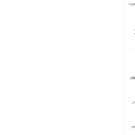
مزدا
های
ر
یر