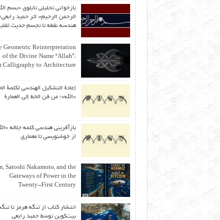
بازخوانی تحلیلی تابلوی «بسم الل
الرحمن الرحیم» اثر حمید رابعی؛ 
هندسه نقطه تا تجسم حدیث ثقلی
 Geometric Reinterpretation
of the Divine Name “Allah”:
 Calligraphy to Architecture
إعادة التشكيل الهندسي لكلمة الج
«الله»؛ من فن الخط إلى العمارة
بازآفرینی هندسی کلمه جلاله «الل
از خوشنویسی تا معماری
an, Satoshi Nakamoto, and the
Gateways of Power in the
Twenty-First Century
انتشار کتاب از تنگه هرمز تا تنگه
بیت‌کوین توسط حمید رابعی