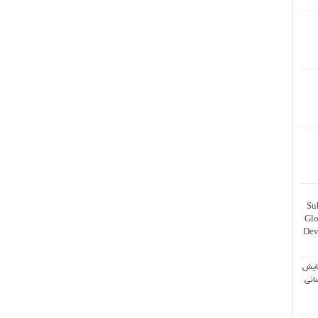
Su
Glo
Dev
ایش
انی