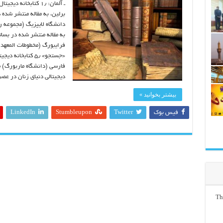
ـ آلمان: ۱٫ کتابخانه
دانشگاه لايپزيگ (مجموعه رف
ديجيتالي دنياي زنان در ع
بیشتر بخوانید »
فیس بوک
Twitter
Stumbleupon
LinkedIn
Th