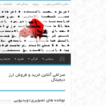
تماس با آکادمی رابعی
رزومه
زندگی نامه
افتخارات
سیاسی
قرآنی
هنری
محیط زی
صرافی آنلاین خرید و فروش ارز
دیجیتال
نوشته های تصویری/ویدیویی