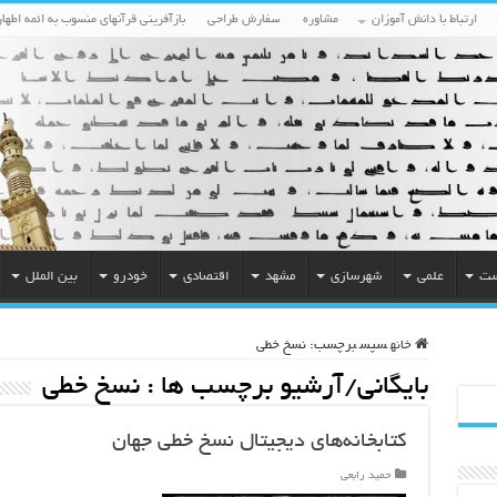
ارتباط با دانش آموزان
مشاوره
سفارش طراحی
بازآفرینی قرآنهای منسوب به ائمه اطهار
ست
علمی
شهرسازی
مشهد
اقتصادی
خودرو
بین الملل
خانه
سپس
برچسب:
نسخ خطی
بایگانی/آرشیو برچسب ها :
نسخ خطی
کتابخانه‌های دیجیتال نسخ خطی جهان
حمید رابعی