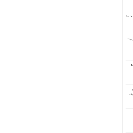
د به
Fro
ه
یف