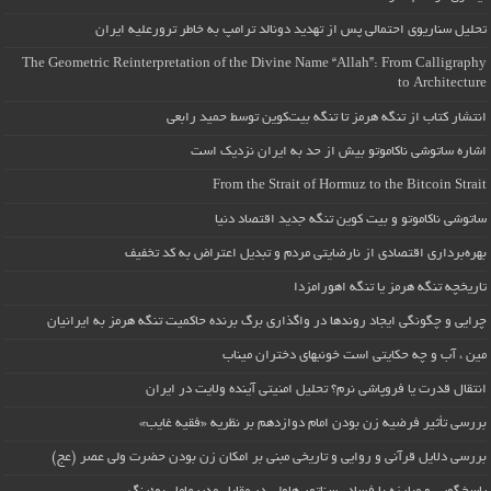
تحلیل سناریوی احتمالی پس از تهدید دونالد ترامپ به خاطر ترورعلیه ایران
The Geometric Reinterpretation of the Divine Name “Allah”: From Calligraphy
to Architecture
انتشار کتاب از تنگه هرمز تا تنگه بیت‌کوین توسط حمید رابعی
اشاره ساتوشی ناکاموتو بیش از حد به ایران نزدیک است
From the Strait of Hormuz to the Bitcoin Strait
ساتوشی ناکاموتو و بیت کوین تنگه جدید اقتصاد دنیا
بهره‌برداری اقتصادی از نارضایتی مردم و تبدیل اعتراض به کد تخفیف
تاریخچه تنگه هرمز یا تنگه اهورامزدا
چرایی و چگونگی ایجاد روندها در واگذاری برگ برنده حاکمیت تنگه هرمز به ایرانیان
مین ، آب و چه حکایتی است خونبهای دختران میناب
انتقال قدرت یا فروپاشی نرم؟ تحلیل امنیتی آینده ولایت در ایران
بررسی تأثیر فرضیه زن بودن امام دوازدهم بر نظریه «فقیه غایب»
بررسی دلایل قرآنی و روایی و تاریخی مبنی بر امکان زن بودن حضرت ولی عصر (عج)