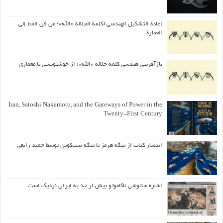
إعادة التشكيل الهندسي لكلمة الجلالة «الله»؛ من فن الخط إلى
العمارة
بازآفرینی هندسی کلمه جلاله «الله»؛ از خوشنویسی تا معماری
Iran, Satoshi Nakamoto, and the Gateways of Power in the
Twenty-First Century
انتشار کتاب از تنگه هرمز تا تنگه بیت‌کوین توسط حمید رابعی
اشاره ساتوشی ناکاموتو بیش از حد به ایران نزدیک است