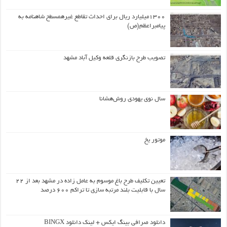
۱۳۰۰میلیارد ریال برای احداث تقاطع غیرهمسطح شاهنامه به
پیامبراعظم(ص)
تصویب طرح بازنگری قلعه وکیل آباد مشهد
سال نوی یهودی روش‌هشانا
موتور یخ
تعیین تکلیف طرح باغ موسوم به عامل زاده در مشهد بعد از ۲۲
سال با قابلیت بلند مرتبه سازی تا تراکم ۶۰۰ درصد
دانلود صرافی بینگ ایکس + لینک دانلود BINGX