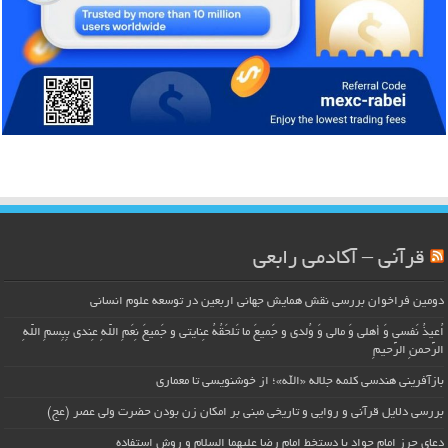
قرآنی – آکادمی رابعی
دومین فراخوان بررسی نقش همایش جهانی اربعین در توسعه علوم انسانی
اُعیذُ نَفسی وَ أهلی وَ مالی وَ وُلدی و جَمیعَ ما تَلحَقُهُ عِنایتی و جَمیعَ نِعَمِ اللّهِ عِندی بِبِسمِ اللّهِ
الرَّحمنِ الرَّحیمِ
بازآفرینی هندسی کلمه جلاله «الله»؛ از خوشنویسی تا معماری
بررسی دلایل قرآنی و روایی و تاریخی مبنی بر امکان زن بودن حضرت ولی عصر (عج)
دعای حرز امام جواد با دستخط امام رضا علیهما السلام و روش استفاده