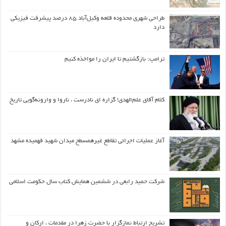
طراحی شهری محدوده قلعه وکیل‌آباد ۸۵ درصد پیشرفت فیزیکی
دارد
ترامپ: بازگشتیم تا ایران را مواخذه کنیم
کلام آقای علم‌الهدی! گزاره ای نادرست ، ناروا و وارونه‌گویی تاریخ
آغاز عملیات اجرائی تقاطع غیرهمسطح میدان شهید فهمیده مشهد
شرکت حمید رابعی در ششمین همایش کتاب سال حکومت اسلامی
تشریح ارتباط نمازگزار با حضرت زهرا در مقدمات ، ارکان و