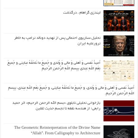
لیندزی گراهام ، درگذشت
تحلیل سناریوی احتمالی پس از تهدید دونالد ترامپ به خاطر
ترورعلیه ایران
اُعیذُ نَفسی وَ أهلی وَ مالی وَ وُلدی و جَمیعَ ما تَلحَقُهُ عِنایتی و جَمیعَ
نِعَمِ اللّهِ عِندی بِبِسمِ اللّهِ الرَّحمنِ الرَّحیمِ
اُعیذُ نَفسی وَ أهلی وَ مالی وَ وُلدی، و جَمیعَ ما تَلحَقُهُ عِنایتی، و جَمیعَ نِعَمِ اللّهِ عِندی، بِبِسمِ
اللّهِ الرَّحمنِ الرَّحیمِ.
بازخوانی تحلیلی تابلوی «بسم الله الرحمن الرحیم» اثر حمید
رابعی؛ از هندسه نقطه تا تجسم حدیث ثقلین
The Geometric Reinterpretation of the Divine Name
“Allah”: From Calligraphy to Architecture