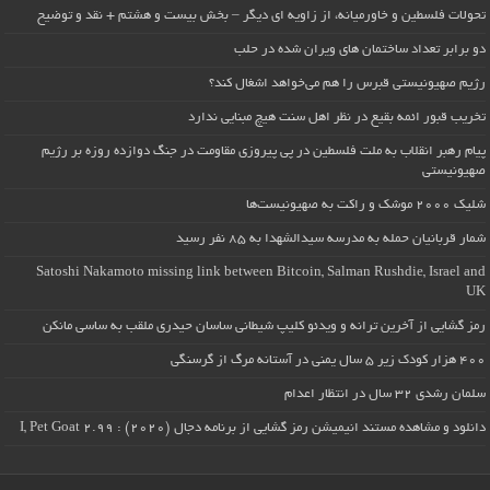
تحولات فلسطین و خاورمیانه، از زاویه ای دیگر – بخش بیست و هشتم + نقد و توضیح
دو برابر تعداد ساختمان های ویران شده در حلب
رژیم صهیونیستی قبرس را هم می‌خواهد اشغال کند؟
تخریب قبور ائمه بقیع در نظر اهل سنت هیچ مبنایی ندارد
پیام رهبر انقلاب به ملت فلسطین در پی پیروزی مقاومت در جنگ دوازده روزه بر رژیم
صهیونیستی
شلیک ۲۰۰۰ موشک و راکت به صهیونیست‌ها
شمار قربانیان حمله به مدرسه سیدالشهدا به ۸۵ نفر رسید
Satoshi Nakamoto missing link between Bitcoin, Salman Rushdie, Israel and
UK
رمز گشایی از آخرین ترانه و ویدئو کلیپ شیطانی ساسان حیدری ملقب به ساسی مانکن
۴۰۰ هزار کودک زیر ۵ سال یمنی در آستانه مرگ از گرسنگی
سلمان رشدی ۳۲ سال در انتظار اعدام
دانلود و مشاهده مستند انیمیشن رمز گشایی از برنامه دجال (۲۰۲۰) : I, Pet Goat 2.99