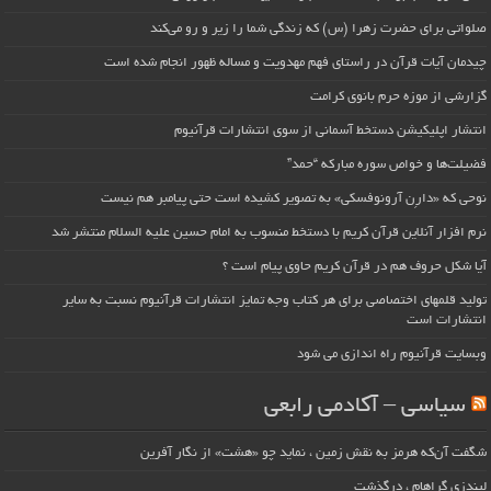
صلواتی برای حضرت زهرا (س) که زندگی شما را زیر و رو می‌کند
چیدمان آیات قرآن در راستای فهم مهدویت و مساله ظهور انجام شده است
گزارشی از موزه حرم بانوی کرامت
انتشار اپلیکیشن دستخط آسمانی از سوی انتشارات قرآنیوم
فضیلت‌ها و خواص سوره مبارکه “حمد”
نوحی که «دارِن آرونوفسکی» به تصویر کشیده است حتی پیامبر هم نیست
نرم افزار آنلاین قرآن کریم با دستخط منسوب به امام حسین علیه السلام منتشر شد
آیا شکل حروف هم در قرآن کریم حاوی پیام است ؟
تولید قلمهای اختصاصی برای هر کتاب وجه تمایز انتشارات قرآنیوم نسبت به سایر
انتشارات است
وبسایت قرآنیوم راه اندازی می شود
سیاسی – آکادمی رابعی
شگفت آن‌که هرمز به نقش زمین ، نماید چو «هشت» از نگار آفرین
لیندزی گراهام ، درگذشت