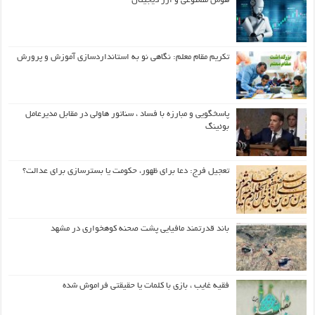
هوش مصنوعی و ارز دیجیتال
تکریم مقام معلم: نگاهی نو به استانداردسازی آموزش و پرورش
پاسخگویی و مبارزه با فساد ، سناتور هاولی در مقابل مدیرعامل
بوئینگ
تعجیل فرج: دعا برای ظهور، حکومت یا بسترسازی برای عدالت؟
باند قدرتمند مافیایی پشت صحنه کوهخواری در مشهد
فقیه غایب ، بازی با کلمات یا حقیقتی فراموش شده