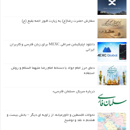
سفارش حضرت رضا(ع) به زیارت قبور ائمه بقیع (ع)
دانلود اپلیکیشن صرافی MEXC برای زبان فارسی و کاربران
ایرانی
دعای حرز امام جواد با دستخط امام رضا علیهما السلام و روش
استفاده
درباره سریال «سلمان فارسی»
تحولات فلسطین و خاورمیانه، از زاویه ای دیگر – بخش بیست و
هشتم + نقد و توضیح