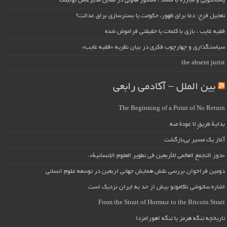
پاسخگویی و مبارزه با فساد ، سناتور هاولی در مقابل مدیرعامل بوئینگ
تعجیل فرج: دعا برای ظهور، حکومت یا بسترسازی برای عدالت؟
فقیه غایب ، بازی با کلمات یا حقیقتی فراموش شده
سیاستگذاری و چهارچوب فکری در بیان نظریه «فقیه غایب»
the absent jurist
بین الملل – آکادمی رابعی
The Beginning of a Point of No Return
بداية طريقٍ لا عودة منه
آغاز یک مسیر بی‌بازگشت
«دور التجمع العالمي للأربعين في تطوير العلوم الإنسانية».
دومین فراخوان بررسی نقش همایش جهانی اربعین در توسعه علوم انسانی
اشاره ساتوشی ناکاموتو بیش از حد به ایران نزدیک است
From the Strait of Hormuz to the Bitcoin Strait
تاریخچه تنگه هرمز یا تنگه اهورامزدا