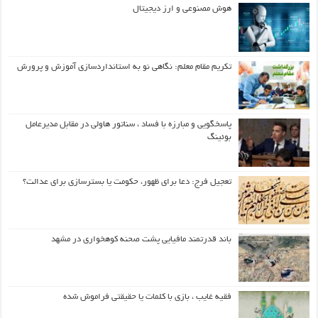
هوش مصنوعی و ارز دیجیتال
تکریم مقام معلم: نگاهی نو به استانداردسازی آموزش و پرورش
پاسخگویی و مبارزه با فساد ، سناتور هاولی در مقابل مدیرعامل
بوئینگ
تعجیل فرج: دعا برای ظهور، حکومت یا بسترسازی برای عدالت؟
باند قدرتمند مافیایی پشت صحنه کوهخواری در مشهد
فقیه غایب ، بازی با کلمات یا حقیقتی فراموش شده