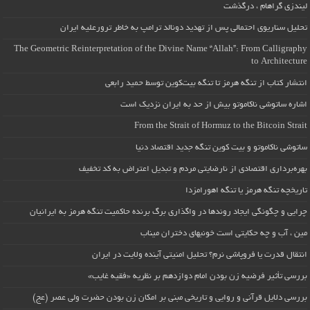
لیندزی گراهام ، درگذشت
تحلیل سناریوی احتمالی پس از تهدید دونالد ترامپ به خاطر ترورعلیه ایران
The Geometric Reinterpretation of the Divine Name “Allah”: From Calligraphy
to Architecture
انتشار کتاب از تنگه هرمز تا تنگه بیت‌کوین توسط حمید رابعی
اشاره ساتوشی ناکاموتو بیش از حد به ایران نزدیک است
From the Strait of Hormuz to the Bitcoin Strait
ساتوشی ناکاموتو و بیت کوین تنگه جدید اقتصاد دنیا
بهره‌برداری اقتصادی از نارضایتی مردم و تبدیل اعتراض به کد تخفیف
تاریخچه تنگه هرمز یا تنگه اهورامزدا
چرایی و چگونگی ایجاد روندها در واگذاری برگ برنده حاکمیت تنگه هرمز به ایرانیان
مین ، آب و چه حکایتی است خونبهای دختران میناب
انتقال قدرت یا فروپاشی نرم؟ تحلیل امنیتی آینده ولایت در ایران
بررسی تأثیر فرضیه زن بودن امام دوازدهم بر نظریه «فقیه غایب»
بررسی دلایل قرآنی و روایی و تاریخی مبنی بر امکان زن بودن حضرت ولی عصر (عج)