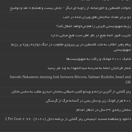
تحولات فلسطین و خاورمیانه، از زاویه ای دیگر – بخش بیست و هشتم + نقد و توضیح
دو برابر تعداد ساختمان های ویران شده در حلب
رژیم صهیونیستی قبرس را هم می‌خواهد اشغال کند؟
تخریب قبور ائمه بقیع در نظر اهل سنت هیچ مبنایی ندارد
پیام رهبر انقلاب به ملت فلسطین در پی پیروزی مقاومت در جنگ دوازده روزه بر رژیم
صهیونیستی
شلیک ۲۰۰۰ موشک و راکت به صهیونیست‌ها
شمار قربانیان حمله به مدرسه سیدالشهدا به ۸۵ نفر رسید
Satoshi Nakamoto missing link between Bitcoin, Salman Rushdie, Israel and
UK
رمز گشایی از آخرین ترانه و ویدئو کلیپ شیطانی ساسان حیدری ملقب به ساسی مانکن
۴۰۰ هزار کودک زیر ۵ سال یمنی در آستانه مرگ از گرسنگی
سلمان رشدی ۳۲ سال در انتظار اعدام
دانلود و مشاهده مستند انیمیشن رمز گشایی از برنامه دجال (۲۰۲۰) : I, Pet Goat 2.99