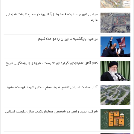
طراحی شهری محدوده قلعه وکیل‌آباد ۸۵ درصد پیشرفت فیزیکی
دارد
ترامپ: بازگشتیم تا ایران را مواخذه کنیم
کلام آقای علم‌الهدی! گزاره ای نادرست ، ناروا و وارونه‌گویی تاریخ
آغاز عملیات اجرائی تقاطع غیرهمسطح میدان شهید فهمیده مشهد
شرکت حمید رابعی در ششمین همایش کتاب سال حکومت اسلامی