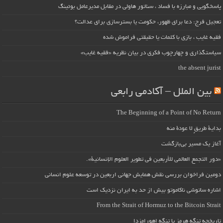
پاسخگویی و مبارزه با فساد ، سناتور هاولی در مقابل مدیرعامل بوئینگ
تعجیل فرج: دعا برای ظهور، حکومت یا بسترسازی برای عدالت؟
فقیه غایب ، بازی با کلمات یا حقیقتی فراموش شده
سیاستگذاری و چهارچوب فکری در بیان نظریه «فقیه غایب»
the absent jurist
بین الملل – آکادمی رابعی
The Beginning of a Point of No Return
بداية طريقٍ لا عودة منه
آغاز یک مسیر بی‌بازگشت
«دور التجمع العالمي للأربعين في تطوير العلوم الإنسانية».
دومین فراخوان بررسی نقش همایش جهانی اربعین در توسعه علوم انسانی
اشاره ساتوشی ناکاموتو بیش از حد به ایران نزدیک است
From the Strait of Hormuz to the Bitcoin Strait
تاریخچه تنگه هرمز یا تنگه اهورامزدا