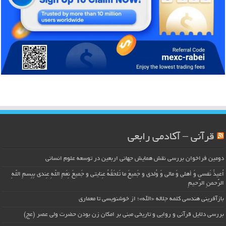
قرآنی – آکادمی رابعی
دومین فراخوان بررسی نقش همایش جهانی اربعین در توسعه علوم انسانی
اُعیذُ نَفسی وَ أهلی وَ مالی وَ وُلدی و جَمیعَ ما تَلحَقُهُ عِنایتی و جَمیعَ نِعَمِ اللّهِ عِندی بِبِسمِ اللّهِ
الرَّحمنِ الرَّحیمِ
بازآفرینی هندسی کلمه جلاله «الله»؛ از خوشنویسی تا معماری
بررسی دلایل قرآنی و روایی و تاریخی مبنی بر امکان زن بودن حضرت ولی عصر (عج)