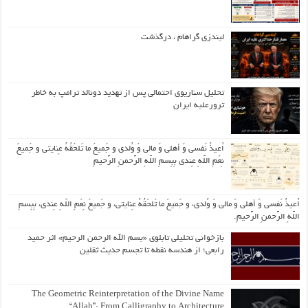
لیندزی گراهام ، درگذشت
تحلیل سناریوی احتمالی پس از تهدید دونالد ترامپ به خاطر
ترورعلیه ایران
اُعیذُ نَفسی وَ أهلی وَ مالی وَ وُلدی و جَمیعَ ما تَلحَقُهُ عِنایتی و جَمیعَ
نِعَمِ اللّهِ عِندی بِبِسمِ اللّهِ الرَّحمنِ الرَّحیمِ
اُعیذُ نَفسی وَ أهلی وَ مالی وَ وُلدی، و جَمیعَ ما تَلحَقُهُ عِنایتی، و جَمیعَ نِعَمِ اللّهِ عِندی، بِبِسمِ
اللّهِ الرَّحمنِ الرَّحیمِ.
بازخوانی تحلیلی تابلوی «بسم الله الرحمن الرحیم» اثر حمید
رابعی؛ از هندسه نقطه تا تجسم حدیث ثقلین
The Geometric Reinterpretation of the Divine Name
“Allah”: From Calligraphy to Architecture