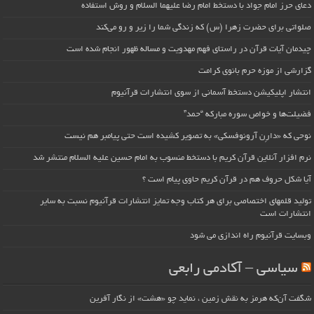
دعای حرز امام جواد با دستخط امام رضا علیهما السلام و روش استفاده
صلواتی برای حضرت زهرا (س) که زندگی شما را زیر و رو می‌کند
چیدمان آیات قرآن در راستای فهم مهدویت و مساله ظهور انجام شده است
گزارشی از موزه حرم بانوی کرامت
انتشار اپلیکیشن دستخط آسمانی از سوی انتشارات قرآنیوم
فضیلت‌ها و خواص سوره مبارکه “حمد”
نوحی که «دارِن آرونوفسکی» به تصویر کشیده است حتی پیامبر هم نیست
نرم افزار آنلاین قرآن کریم با دستخط منسوب به امام حسین علیه السلام منتشر شد
آیا شکل حروف هم در قرآن کریم حاوی پیام است ؟
تولید قلمهای اختصاصی برای هر کتاب وجه تمایز انتشارات قرآنیوم نسبت به سایر
انتشارات است
وبسایت قرآنیوم راه اندازی می شود
سیاسی – آکادمی رابعی
شگفت آن‌که هرمز به نقش زمین ، نماید چو «هشت» از نگار آفرین