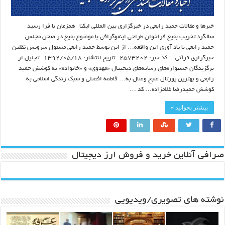
خبرها و مقالات حمید رابعی در خبرگزاری بین المللی ایکنا همزمان با فرا رسید
سالگرد تخریب بقیع فراخوان طراحی اینفوگرافی با موضوع بقیع در صحن مجلس
حمید رابعی با یاد آوری این واقعه… از این توسط حمید رابعی مسئول سرویس ثقلین
خبرگزاری قرآنی… کد خبر: ۲۵۷۳۲۰۲ تاریخ انتشار: ۱۳۹۲/۰۵/۱۸ تجلیل از
برگزیدگان جشنواره‌های رسانه‌های دیجیتال «مهدوی» و «خانواده» به کوشش حمید
رابعی و بهترین پورتال صبح وصال به… فاطمه افضلی و سبک زندگی اسلامی به
کوشش حمیدرضا غلامزاده… کد …
بیشتر بخوانید »
صرافی آنلاین خرید و فروش ارز دیجیتال
نوشته های تصویری/ویدیویی