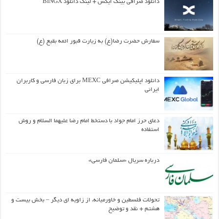
دانلود صرافی بینگ ایکس + لینک دانلود BINGX
سفارش حضرت رضا(ع) به زیارت قبور ائمه بقیع (ع)
دانلود اپلیکیشن صرافی MEXC برای زبان فارسی و کاربران
ایرانی
دعای حرز امام جواد با دستخط امام رضا علیهما السلام و روش
استفاده
درباره سریال «سلمان فارسی»
تحولات فلسطین و خاورمیانه، از زاویه ای دیگر – بخش بیست و
هشتم + نقد و توضیح