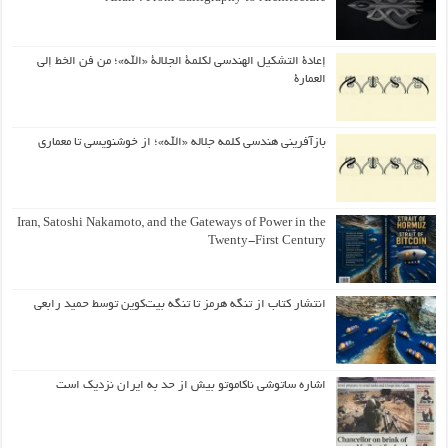
إعادة التشكيل الهندسي لكلمة الجلالة «الله»؛ من فن الخط إلى
العمارة
بازآفرینی هندسی کلمه جلاله «الله»؛ از خوشنویسی تا معماری
Iran, Satoshi Nakamoto, and the Gateways of Power in the
Twenty-First Century
انتشار کتاب از تنگه هرمز تا تنگه بیت‌کوین توسط حمید رابعی
اشاره ساتوشی ناکاموتو بیش از حد به ایران نزدیک است