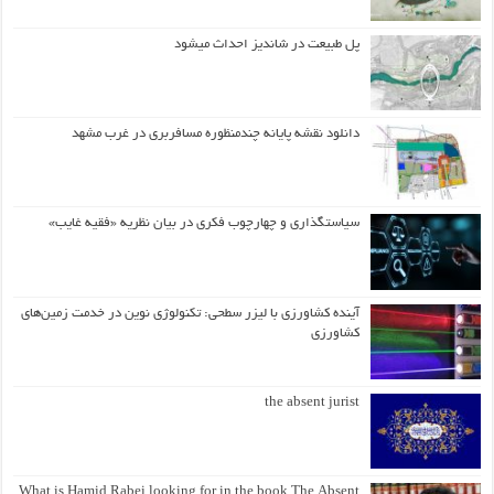
پل طبیعت در شاندیز احداث میشود
دانلود نقشه پایانه چندمنظوره مسافربری در غرب مشهد
سیاستگذاری و چهارچوب فکری در بیان نظریه «فقیه غایب»
آینده کشاورزی با لیزر سطحی: تکنولوژی نوین در خدمت زمین‌های
کشاورزی
the absent jurist
What is Hamid Rabei looking for in the book The Absent