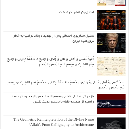
لیندزی گراهام ، درگذشت
تحلیل سناریوی احتمالی پس از تهدید دونالد ترامپ به خاطر
ترورعلیه ایران
اُعیذُ نَفسی وَ أهلی وَ مالی وَ وُلدی و جَمیعَ ما تَلحَقُهُ عِنایتی و جَمیعَ
نِعَمِ اللّهِ عِندی بِبِسمِ اللّهِ الرَّحمنِ الرَّحیمِ
اُعیذُ نَفسی وَ أهلی وَ مالی وَ وُلدی، و جَمیعَ ما تَلحَقُهُ عِنایتی، و جَمیعَ نِعَمِ اللّهِ عِندی، بِبِسمِ
اللّهِ الرَّحمنِ الرَّحیمِ.
بازخوانی تحلیلی تابلوی «بسم الله الرحمن الرحیم» اثر حمید
رابعی؛ از هندسه نقطه تا تجسم حدیث ثقلین
The Geometric Reinterpretation of the Divine Name
“Allah”: From Calligraphy to Architecture