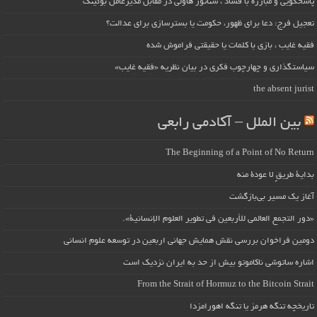
پاسخگویی و مبارزه با فساد ، سناتور هاولی در مقابل مدیرعامل بوئینگ
تعجیل فرج: دعا برای ظهور، حکومت یا بسترسازی برای عدالت؟
فقیه غایب ، بازی با کلمات یا حقیقتی فراموش شده
سیاستگذاری و چهارچوب فکری در بیان نظریه «فقیه غایب»
the absent jurist
بین الملل – آکادمی رابعی
The Beginning of a Point of No Return
بداية طريقٍ لا عودة منه
آغاز یک مسیر بی‌بازگشت
«دور التجمع العالمي للأربعين في تطوير العلوم الإنسانية».
دومین فراخوان بررسی نقش همایش جهانی اربعین در توسعه علوم انسانی
اشاره ساتوشی ناکاموتو بیش از حد به ایران نزدیک است
From the Strait of Hormuz to the Bitcoin Strait
تاریخچه تنگه هرمز یا تنگه اهورامزدا