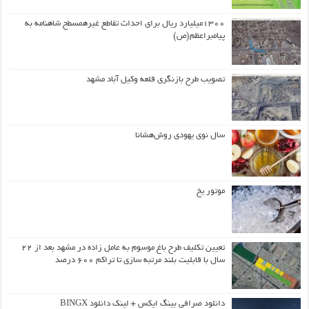
۱۳۰۰میلیارد ریال برای احداث تقاطع غیرهمسطح شاهنامه به
پیامبراعظم(ص)
تصویب طرح بازنگری قلعه وکیل آباد مشهد
سال نوی یهودی روش‌هشانا
موتور یخ
تعیین تکلیف طرح باغ موسوم به عامل زاده در مشهد بعد از ۲۲
سال با قابلیت بلند مرتبه سازی تا تراکم ۶۰۰ درصد
دانلود صرافی بینگ ایکس + لینک دانلود BINGX