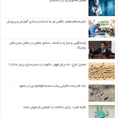
هوش مصنوعی و ارز دیجیتال
تکریم مقام معلم: نگاهی نو به استانداردسازی آموزش و پرورش
پاسخگویی و مبارزه با فساد ، سناتور هاولی در مقابل مدیرعامل
بوئینگ
تعجیل فرج: دعا برای ظهور، حکومت یا بسترسازی برای عدالت؟
باند قدرتمند مافیایی پشت صحنه کوهخواری در مشهد
فقیه غایب ، بازی با کلمات یا حقیقتی فراموش شده