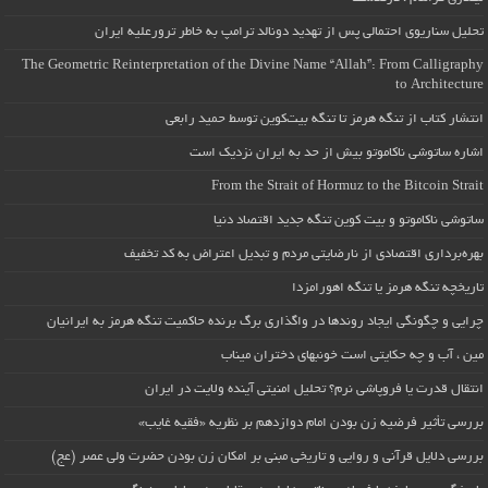
تحلیل سناریوی احتمالی پس از تهدید دونالد ترامپ به خاطر ترورعلیه ایران
The Geometric Reinterpretation of the Divine Name “Allah”: From Calligraphy
to Architecture
انتشار کتاب از تنگه هرمز تا تنگه بیت‌کوین توسط حمید رابعی
اشاره ساتوشی ناکاموتو بیش از حد به ایران نزدیک است
From the Strait of Hormuz to the Bitcoin Strait
ساتوشی ناکاموتو و بیت کوین تنگه جدید اقتصاد دنیا
بهره‌برداری اقتصادی از نارضایتی مردم و تبدیل اعتراض به کد تخفیف
تاریخچه تنگه هرمز یا تنگه اهورامزدا
چرایی و چگونگی ایجاد روندها در واگذاری برگ برنده حاکمیت تنگه هرمز به ایرانیان
مین ، آب و چه حکایتی است خونبهای دختران میناب
انتقال قدرت یا فروپاشی نرم؟ تحلیل امنیتی آینده ولایت در ایران
بررسی تأثیر فرضیه زن بودن امام دوازدهم بر نظریه «فقیه غایب»
بررسی دلایل قرآنی و روایی و تاریخی مبنی بر امکان زن بودن حضرت ولی عصر (عج)