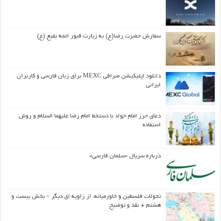
سفارش حضرت رضا(ع) به زیارت قبور ائمه بقیع (ع)
دانلود اپلیکیشن صرافی MEXC برای زبان فارسی و کاربران
ایرانی
دعای حرز امام جواد با دستخط امام رضا علیهما السلام و روش
استفاده
درباره سریال «سلمان فارسی»
تحولات فلسطین و خاورمیانه، از زاویه ای دیگر – بخش بیست و
هشتم + نقد و توضیح