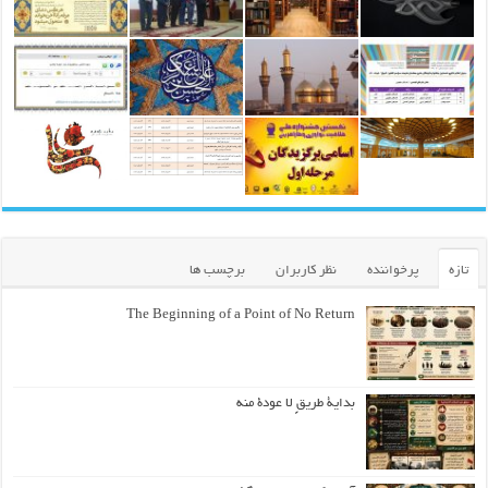
تازه
پرخواننده
نظر کاربران
برچسب ها
The Beginning of a Point of No Return
بداية طريقٍ لا عودة منه