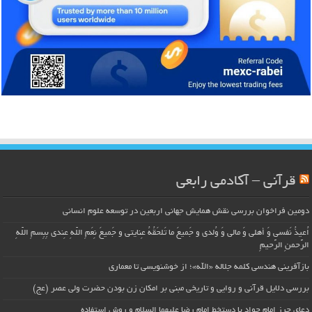
قرآنی – آکادمی رابعی
دومین فراخوان بررسی نقش همایش جهانی اربعین در توسعه علوم انسانی
اُعیذُ نَفسی وَ أهلی وَ مالی وَ وُلدی و جَمیعَ ما تَلحَقُهُ عِنایتی و جَمیعَ نِعَمِ اللّهِ عِندی بِبِسمِ اللّهِ
الرَّحمنِ الرَّحیمِ
بازآفرینی هندسی کلمه جلاله «الله»؛ از خوشنویسی تا معماری
بررسی دلایل قرآنی و روایی و تاریخی مبنی بر امکان زن بودن حضرت ولی عصر (عج)
دعای حرز امام جواد با دستخط امام رضا علیهما السلام و روش استفاده