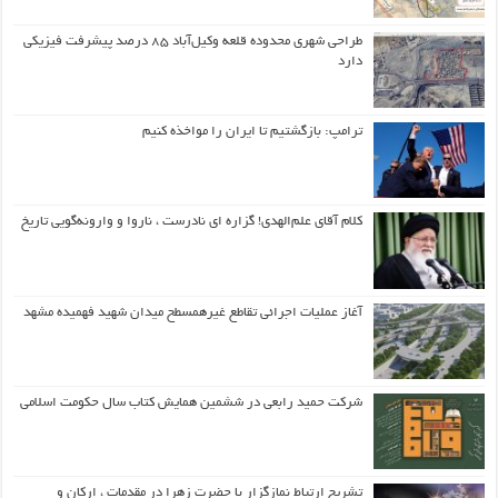
طراحی شهری محدوده قلعه وکیل‌آباد ۸۵ درصد پیشرفت فیزیکی
دارد
ترامپ: بازگشتیم تا ایران را مواخذه کنیم
کلام آقای علم‌الهدی! گزاره ای نادرست ، ناروا و وارونه‌گویی تاریخ
آغاز عملیات اجرائی تقاطع غیرهمسطح میدان شهید فهمیده مشهد
شرکت حمید رابعی در ششمین همایش کتاب سال حکومت اسلامی
تشریح ارتباط نمازگزار با حضرت زهرا در مقدمات ، ارکان و