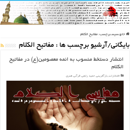
خانه
سپس
برچسب:
مفاتیح الکلام
بایگانی/آرشیو برچسب ها :
مفاتیح الکلام
انتشار دستخط منسوب به ائمه معصومین(ع) در مفاتیح
الکلام
افتخارات
,
بازآفرینی
,
حمید رابعی
,
قرآنی
,
هنری