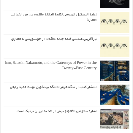
إعادة التشكيل الهندسي لكلمة الجلالة «الله»؛ من فن الخط إلى
العمارة
بازآفرینی هندسی کلمه جلاله «الله»؛ از خوشنویسی تا معماری
Iran, Satoshi Nakamoto, and the Gateways of Power in the
Twenty-First Century
انتشار کتاب از تنگه هرمز تا تنگه بیت‌کوین توسط حمید رابعی
اشاره ساتوشی ناکاموتو بیش از حد به ایران نزدیک است