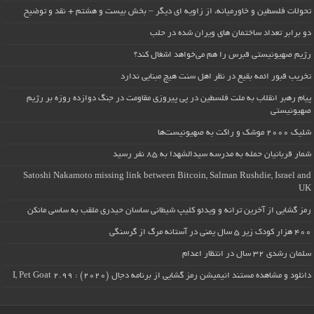
تحولات فلسطین و خاورمیانه، از زاویه ای دیگر – بخش بیست و هشتم + نقد و توضیح
دو برابر تعداد ساختمان های ویران شده در حلب
رژیم صهیونیستی قبرس را هم می‌خواهد اشغال کند؟
تخریب قبور ائمه بقیع در نظر اهل سنت هیچ مبنایی ندارد
پیام رهبر انقلاب به ملت فلسطین در پی پیروزی مقاومت در جنگ دوازده روزه بر رژیم
صهیونیستی
شلیک ۲۰۰۰ موشک و راکت به صهیونیست‌ها
شمار قربانیان حمله به مدرسه سیدالشهدا به ۸۵ نفر رسید
Satoshi Nakamoto missing link between Bitcoin, Salman Rushdie, Israel and
UK
رمز گشایی از آخرین ترانه و ویدئو کلیپ شیطانی ساسان حیدری ملقب به ساسی مانکن
۴۰۰ هزار کودک زیر ۵ سال یمنی در آستانه مرگ از گرسنگی
سلمان رشدی ۳۲ سال در انتظار اعدام
دانلود و مشاهده مستند انیمیشن رمز گشایی از برنامه دجال (۲۰۲۰) : I, Pet Goat 2.99