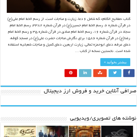
کتاب «مفاتیح الکلام» که شامل ۶ دعا، زیارت و مناجات است، از رسم الخط امام علی(ع)
در قرآن شماره ۶، رسم الخط امام حسین(ع) در قرآن شماره ۳۳۸۲، رسم الخط امام
سجاد در قرآن شماره ۱۶، رسم الخط امام صادق در قرآن شماره ۳۵ و رسم الخط امام
رضا(ع) در قرآن شماره ۱۵۸۶ برای نگارش مناجات حضرت علی(ع) در مسجد کوفه،
دعای عرفه، دعای ابوحمزه ثمالی، زیارت اربعین، دعای کمیل و مناجات شعبانیه استفاده
شده است. نخستین نسخه از کتاب …
بیشتر بخوانید »
صرافی آنلاین خرید و فروش ارز دیجیتال
نوشته های تصویری/ویدیویی