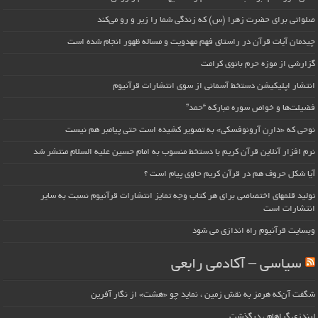
صلواتی برای حضرت زهرا (س) که زندگی شما را زیر و رو می‌کند
چیدمان آیات قرآن در راستای فهم مهدویت و مساله ظهور انجام شده است
گزارشی از موزه حرم بانوی کرامت
انتشار اپلیکیشن دستخط آسمانی از سوی انتشارات قرآنیوم
فضیلت‌ها و خواص سوره مبارکه “حمد”
نوحی که «دارِن آرونوفسکی» به تصویر کشیده است حتی پیامبر هم نیست
نرم افزار آنلاین قرآن کریم با دستخط منسوب به امام حسین علیه السلام منتشر شد
آیا شکل حروف هم در قرآن کریم حاوی پیام است ؟
تولید قلمهای اختصاصی برای هر کتاب وجه تمایز انتشارات قرآنیوم نسبت به سایر
انتشارات است
وبسایت قرآنیوم راه اندازی می شود
سیاسی – آکادمی رابعی
شگفت آن‌که هرمز به نقش زمین ، نماید چو «هشت» از نگار آفرین
لیندزی گراهام ، درگذشت