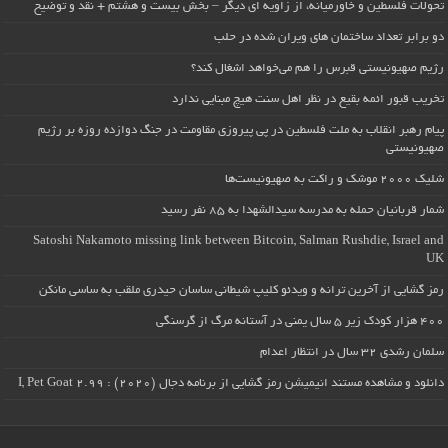
تحولات فلسطین و خاورمیانه، از زاویه ای دیگر – بخش بیست و هشتم + نقد و توضیح
دو برابر تعداد ساختمان های ویران شده در حلب
رژیم صهیونیستی قبرس را هم می‌خواهد اشغال کند؟
تخریب قبور ائمه بقیع در نظر اهل سنت هیچ مبنایی ندارد
پیام رهبر انقلاب به ملت فلسطین در پی پیروزی مقاومت در جنگ دوازده روزه بر رژیم
صهیونیستی
شلیک ۲۰۰۰ موشک و راکت به صهیونیست‌ها
شمار قربانیان حمله به مدرسه سیدالشهدا به ۸۵ نفر رسید
Satoshi Nakamoto missing link between Bitcoin, Salman Rushdie, Israel and
UK
رمز گشایی از آخرین ترانه و ویدئو کلیپ شیطانی ساسان حیدری ملقب به ساسی مانکن
۴۰۰ هزار کودک زیر ۵ سال یمنی در آستانه مرگ از گرسنگی
سلمان رشدی ۳۲ سال در انتظار اعدام
دانلود و مشاهده مستند انیمیشن رمز گشایی از برنامه دجال (۲۰۲۰) : I, Pet Goat 2.99