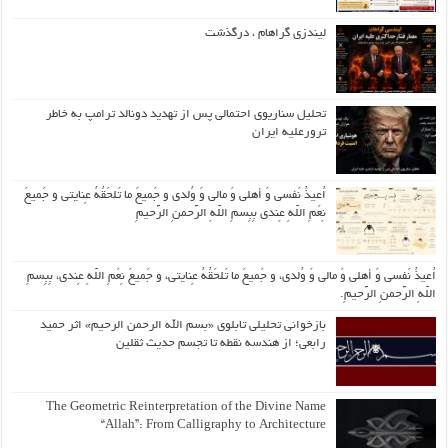
لیندزی گراهام ، درگذشت
تحلیل سناریوی احتمالی پس از تهدید دونالد ترامپ به خاطر
ترورعلیه ایران
اُعیذُ نَفسی وَ أهلی وَ مالی وَ وُلدی و جَمیعَ ما تَلحَقُهُ عِنایتی و جَمیعَ
نِعَمِ اللّهِ عِندی بِبِسمِ اللّهِ الرَّحمنِ الرَّحیمِ
اُعیذُ نَفسی وَ أهلی وَ مالی وَ وُلدی، و جَمیعَ ما تَلحَقُهُ عِنایتی، و جَمیعَ نِعَمِ اللّهِ عِندی، بِبِسمِ
اللّهِ الرَّحمنِ الرَّحیمِ.
بازخوانی تحلیلی تابلوی «بسم الله الرحمن الرحیم» اثر حمید
رابعی؛ از هندسه نقطه تا تجسم حدیث ثقلین
The Geometric Reinterpretation of the Divine Name
“Allah”: From Calligraphy to Architecture