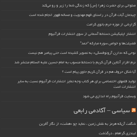
صلواتی برای حضرت زهرا (س) که زندگی شما را زیر و رو می‌کند
چیدمان آیات قرآن در راستای فهم مهدویت و مساله ظهور انجام شده است
گزارشی از موزه حرم بانوی کرامت
انتشار اپلیکیشن دستخط آسمانی از سوی انتشارات قرآنیوم
فضیلت‌ها و خواص سوره مبارکه “حمد”
نوحی که «دارِن آرونوفسکی» به تصویر کشیده است حتی پیامبر هم نیست
نرم افزار آنلاین قرآن کریم با دستخط منسوب به امام حسین علیه السلام منتشر شد
آیا شکل حروف هم در قرآن کریم حاوی پیام است ؟
تولید قلمهای اختصاصی برای هر کتاب وجه تمایز انتشارات قرآنیوم نسبت به سایر
انتشارات است
وبسایت قرآنیوم راه اندازی می شود
سیاسی – آکادمی رابعی
شگفت آن‌که هرمز به نقش زمین ، نماید چو «هشت» از نگار آفرین
لیندزی گراهام ، درگذشت