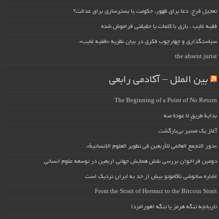
تعجیل فرج: دعا برای ظهور، حکومت یا بسترسازی برای عدالت؟
فقیه غایب ، بازی با کلمات یا حقیقتی فراموش شده
سیاستگذاری و چهارچوب فکری در بیان نظریه «فقیه غایب»
the absent jurist
بین الملل – آکادمی رابعی
The Beginning of a Point of No Return
بداية طريقٍ لا عودة منه
آغاز یک مسیر بی‌بازگشت
«دور التجمع العالمي للأربعين في تطوير العلوم الإنسانية».
دومین فراخوان بررسی نقش همایش جهانی اربعین در توسعه علوم انسانی
اشاره ساتوشی ناکاموتو بیش از حد به ایران نزدیک است
From the Strait of Hormuz to the Bitcoin Strait
تاریخچه تنگه هرمز یا تنگه اهورامزدا