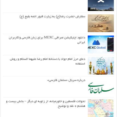
سفارش حضرت رضا(ع) به زیارت قبور ائمه بقیع (ع)
دانلود اپلیکیشن صرافی MEXC برای زبان فارسی و کاربران
ایرانی
دعای حرز امام جواد با دستخط امام رضا علیهما السلام و روش
استفاده
درباره سریال «سلمان فارسی»
تحولات فلسطین و خاورمیانه، از زاویه ای دیگر – بخش بیست و
هشتم + نقد و توضیح