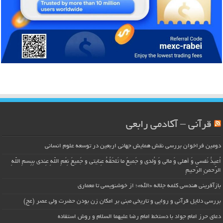
قرآنی – آکادمی رابعی
دومین فراخوان بررسی نقش همایش جهانی اربعین در توسعه علوم انسانی
اُعیذُ نَفسی وَ أهلی وَ مالی وَ وُلدی و جَمیعَ ما تَلحَقُهُ عِنایتی و جَمیعَ نِعَمِ اللّهِ عِندی بِبِسمِ اللّهِ
الرَّحمنِ الرَّحیمِ
بازآفرینی هندسی کلمه جلاله «الله»؛ از خوشنویسی تا معماری
بررسی دلایل قرآنی و روایی و تاریخی مبنی بر امکان زن بودن حضرت ولی عصر (عج)
دعای حرز امام جواد با دستخط امام رضا علیهما السلام و روش استفاده