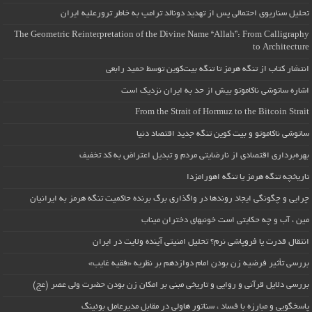
تحلیل سناریوی احتمالی پس از تهدید دونالد ترامپ به خاطر ترورعلیه ایران
The Geometric Reinterpretation of the Divine Name “Allah”: From Calligraphy
to Architecture
انتشار کتاب از تنگه هرمز تا تنگه بیت‌کوین توسط حمید رابعی
اشاره ساتوشی ناکاموتو بیش از حد به ایران نزدیک است
From the Strait of Hormuz to the Bitcoin Strait
ساتوشی ناکاموتو و بیت کوین تنگه جدید اقتصاد دنیا
بهره‌برداری اقتصادی از نارضایتی مردم و تبدیل اعتراض به کد تخفیف
تاریخچه تنگه هرمز یا تنگه اهورامزدا
چرایی و چگونگی ایجاد روندها در واگذاری برگ برنده حاکمیت تنگه هرمز به ایرانیان
مین ، آب و چه حکایتی است خونبهای دختران میناب
انتقال قدرت یا فروپاشی نرم؟ تحلیل امنیتی آینده ولایت در ایران
بررسی تأثیر فرضیه زن بودن امام دوازدهم بر نظریه «فقیه غایب»
بررسی دلایل قرآنی و روایی و تاریخی مبنی بر امکان زن بودن حضرت ولی عصر (عج)
پاسخگویی و مبارزه با فساد ، سناتور هاولی در مقابل مدیرعامل بوئینگ