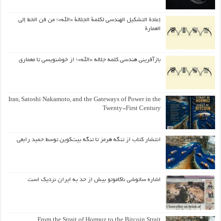
إعادة التشكيل الهندسي لكلمة الجلالة «الله»؛ من فن الخط إلى
العمارة
بازآفرینی هندسی کلمه جلاله «الله»؛ از خوشنویسی تا معماری
Iran, Satoshi Nakamoto, and the Gateways of Power in the
Twenty-First Century
انتشار کتاب از تنگه هرمز تا تنگه بیت‌کوین توسط حمید رابعی
اشاره ساتوشی ناکاموتو بیش از حد به ایران نزدیک است
From the Strait of Hormuz to the Bitcoin Strait