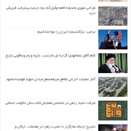
طراحی شهری محدوده قلعه وکیل‌آباد ۸۵ درصد پیشرفت فیزیکی
دارد
ترامپ: بازگشتیم تا ایران را مواخذه کنیم
کلام آقای علم‌الهدی! گزاره ای نادرست ، ناروا و وارونه‌گویی تاریخ
آغاز عملیات اجرائی تقاطع غیرهمسطح میدان شهید فهمیده مشهد
شرکت حمید رابعی در ششمین همایش کتاب سال حکومت اسلامی
تشریح ارتباط نمازگزار با حضرت زهرا در مقدمات ، ارکان و