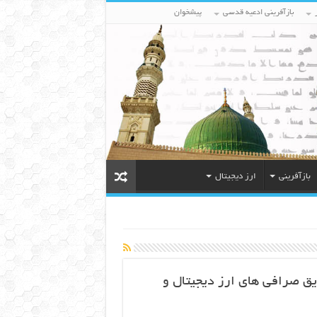
بازآفرینی ادعیه قدسی
پیشخوان
بازآفرینی
ارز دیجیتال
یق صرافی های ارز دیجیتال و