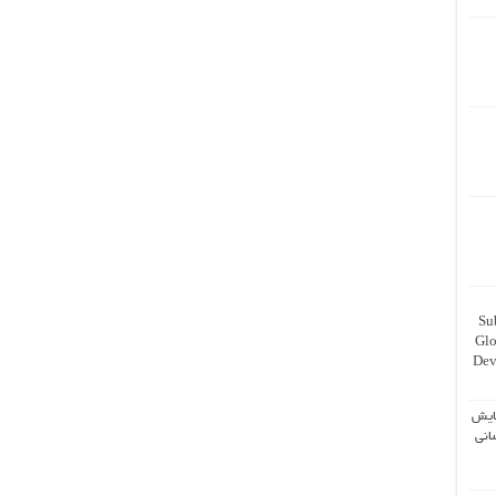
Su
Glo
Dev
ایش
انی