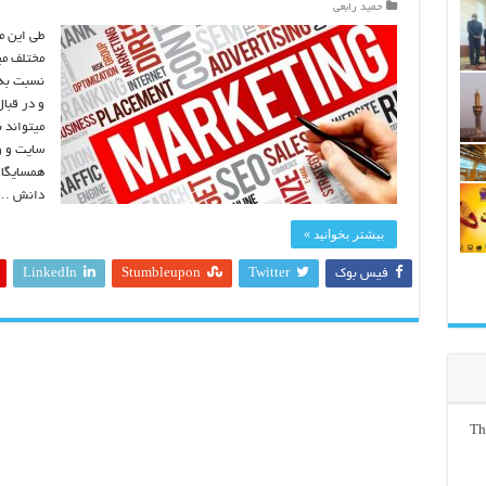
حمید رابعی
طی این م
مختلف می
نسبت به 
و در قبا
میتواند 
سایت و وب
همسایگان
دانش …
بیشتر بخوانید »
فیس بوک
Twitter
Stumbleupon
LinkedIn
Th