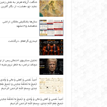
شگفت آن‌که هرمز به نقش زمین 
نماید چو «هشت» از نگار آفرین
سال‌ها بلاتکلیفی مالکان اراضی
شاهنامه ۳۵ مشهد
لیندزی گراهام ، درگذشت
تحلیل سناریوی احتمالی پس از ت
دونالد ترامپ به خاطر ترورعلیه ا
اُعیذُ نَفسی وَ أهلی وَ مالی وَ وُلدی
جَمیعَ ما تَلحَقُهُ عِنایتی و جَمیعَ نِعَمِ 
عِندی بِبِسمِ اللّهِ الرَّحمنِ الرَّحیمِ
اُعیذُ نَفسی وَ أهلی وَ مالی وَ وُلدی، و جَمیعَ ما تَلحَقُهُ عِنایتی
جَمیعَ نِعَمِ اللّهِ عِندی، بِبِسمِ اللّهِ الرَّحمنِ الرَّحیمِ.