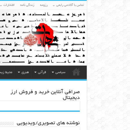
تماس با آکادمی رابعی
رزومه
زندگی نامه
افتخارات
سیاسی
قرآنی
هنری
محیط زی
صرافی آنلاین خرید و فروش ارز
دیجیتال
نوشته های تصویری/ویدیویی