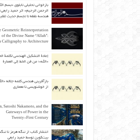
بازخوانی تحلیلی تابلوی «بسم الل
الرحمن الرحیم» اثر حمید رابعی؛ 
هندسه نقطه تا تجسم حدیث ثقلی
 Geometric Reinterpretation
of the Divine Name “Allah”:
 Calligraphy to Architecture
إعادة التشكيل الهندسي لكلمة الج
«الله»؛ من فن الخط إلى العمارة
بازآفرینی هندسی کلمه جلاله «الل
از خوشنویسی تا معماری
an, Satoshi Nakamoto, and the
Gateways of Power in the
Twenty-First Century
انتشار کتاب از تنگه هرمز تا تنگه
بیت‌کوین توسط حمید رابعی