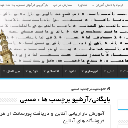
ارتباط با دانش آموزان
مشاوره
سفارش طراحی
بازآفرینی قرآنهای منسوب به ائمه اطهار
ست
علمی
شهرسازی
مشهد
اقتصادی
خودرو
بین الملل
خانه
سپس
برچسب:
مسبی
بایگانی/آرشیو برچسب ها :
مسبی
آموزش بازاریابی آنلاین و دریافت پورسانت از طر
فروشگاه های آنلاین