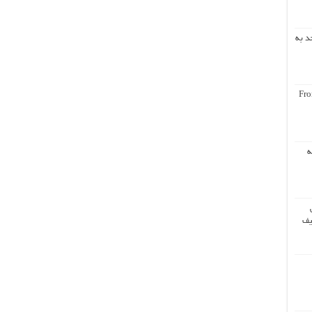
د به
Fro
ه
یف