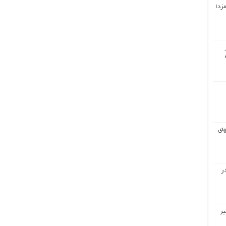
مزدا
های
ر
یر