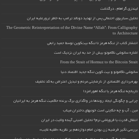
لیندزی گراهام ، درگذشت
تحلیل سناریوی احتمالی پس از تهدید دونالد ترامپ به خاطر ترورعلیه ایران
The Geometric Reinterpretation of the Divine Name “Allah”: From Calligraphy
to Architecture
انتشار کتاب از تنگه هرمز تا تنگه بیت‌کوین توسط حمید رابعی
اشاره ساتوشی ناکاموتو بیش از حد به ایران نزدیک است
From the Strait of Hormuz to the Bitcoin Strait
ساتوشی ناکاموتو و بیت کوین تنگه جدید اقتصاد دنیا
بهره‌برداری اقتصادی از نارضایتی مردم و تبدیل اعتراض به کد تخفیف
تاریخچه تنگه هرمز یا تنگه اهورامزدا
چرایی و چگونگی ایجاد روندها در واگذاری برگ برنده حاکمیت تنگه هرمز به ایرانیان
مین ، آب و چه حکایتی است خونبهای دختران میناب
انتقال قدرت یا فروپاشی نرم؟ تحلیل امنیتی آینده ولایت در ایران
بررسی تأثیر فرضیه زن بودن امام دوازدهم بر نظریه «فقیه غایب»