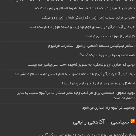
دعای حرز امام جواد با دستخط امام رضا علیهما السلام و روش استفاده
صلواتی برای حضرت زهرا (س) که زندگی شما را زیر و رو می‌کند
چیدمان آیات قرآن در راستای فهم مهدویت و مساله ظهور انجام شده است
گزارشی از موزه حرم بانوی کرامت
انتشار اپلیکیشن دستخط آسمانی از سوی انتشارات قرآنیوم
فضیلت‌ها و خواص سوره مبارکه “حمد”
نوحی که «دارِن آرونوفسکی» به تصویر کشیده است حتی پیامبر هم نیست
نرم افزار آنلاین قرآن کریم با دستخط منسوب به امام حسین علیه السلام منتشر شد
آیا شکل حروف هم در قرآن کریم حاوی پیام است ؟
تولید قلمهای اختصاصی برای هر کتاب وجه تمایز انتشارات قرآنیوم نسبت به سایر
انتشارات است
وبسایت قرآنیوم راه اندازی می شود
سیاسی – آکادمی رابعی
شگفت آن‌که هرمز به نقش زمین ، نماید چو «هشت» از نگار آفرین