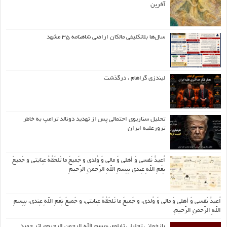
آفرین
سال‌ها بلاتکلیفی مالکان اراضی شاهنامه ۳۵ مشهد
لیندزی گراهام ، درگذشت
تحلیل سناریوی احتمالی پس از تهدید دونالد ترامپ به خاطر
ترورعلیه ایران
اُعیذُ نَفسی وَ أهلی وَ مالی وَ وُلدی و جَمیعَ ما تَلحَقُهُ عِنایتی و جَمیعَ
نِعَمِ اللّهِ عِندی بِبِسمِ اللّهِ الرَّحمنِ الرَّحیمِ
اُعیذُ نَفسی وَ أهلی وَ مالی وَ وُلدی، و جَمیعَ ما تَلحَقُهُ عِنایتی، و جَمیعَ نِعَمِ اللّهِ عِندی، بِبِسمِ
اللّهِ الرَّحمنِ الرَّحیمِ.
بازخوانی تحلیلی تابلوی «بسم الله الرحمن الرحیم» اثر حمید