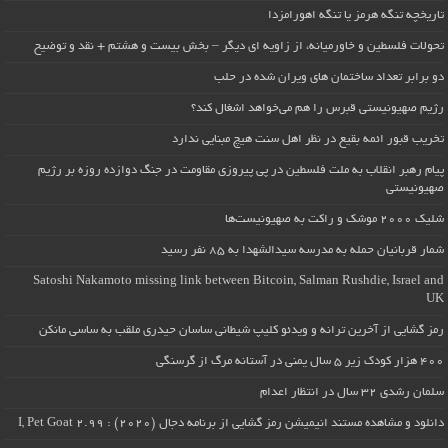
تاریخچه تنگه هرمز یا تنگه اهورامزدا
تحولات فلسطین و خاورمیانه، از زاویه ای دیگر – بخش بیست و هشتم + نقد و توضیح
دو برابر تعداد ساختمان های ویران شده در حلب
رژیم صهیونیستی قبرس را هم می‌خواهد اشغال کند؟
تخریب قبور ائمه بقیع در نظر اهل سنت هیچ مبنایی ندارد
پیام رهبر انقلاب به ملت فلسطین در پی پیروزی مقاومت در جنگ دوازده روزه بر رژیم
صهیونیستی
شلیک ۲۰۰۰ موشک و راکت به صهیونیست‌ها
شمار قربانیان حمله به مدرسه سیدالشهدا به ۸۵ نفر رسید
Satoshi Nakamoto missing link between Bitcoin, Salman Rushdie, Israel and
UK
رمز گشایی از آخرین ترانه و ویدئو کلیپ شیطانی ساسان حیدری ملقب به ساسی مانکن
۴۰۰ هزار کودک زیر ۵ سال یمنی در آستانه مرگ از گرسنگی
سلمان رشدی ۳۲ سال در انتظار اعدام
دانلود و مشاهده مستند انیمیشن رمز گشایی از برنامه دجال (۲۰۲۰) : I, Pet Goat 2.99