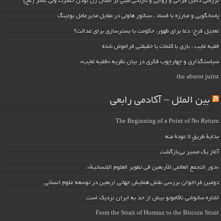
بررسی دلایل قرآنی و روایی و تاریخی مبنی بر امکان زن بودن حضرت ولی عصر (عج)
پاسخگویی و مبارزه با فساد ، سناتور هاولی در مقابل مدیرعامل بوئینگ
تعجیل فرج: دعا برای ظهور، حکومت یا بسترسازی برای عدالت؟
فقیه غایب ، بازی با کلمات یا حقیقتی فراموش شده
سیاستگذاری و چهارچوب فکری در بیان نظریه «فقیه غایب»
the absent jurist
بین الملل – آکادمی رابعی
The Beginning of a Point of No Return
بداية طريقٍ لا عودة منه
آغاز یک مسیر بی‌بازگشت
«دور التجمع العالمي للأربعين في تطوير العلوم الإنسانية».
دومین فراخوان بررسی نقش همایش جهانی اربعین در توسعه علوم انسانی
اشاره ساتوشی ناکاموتو بیش از حد به ایران نزدیک است
From the Strait of Hormuz to the Bitcoin Strait