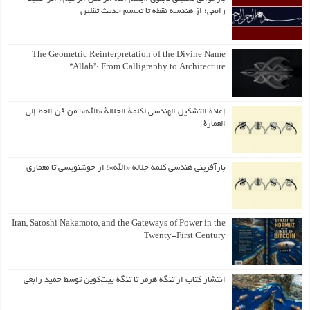
رابعی؛ از هندسه نقطه تا تجسم حدیث ثقلین
The Geometric Reinterpretation of the Divine Name
“Allah”: From Calligraphy to Architecture
إعادة التشكيل الهندسي لكلمة الجلالة «الله»؛ من فن الخط إلى
العمارة
بازآفرینی هندسی کلمه جلاله «الله»؛ از خوشنویسی تا معماری
Iran, Satoshi Nakamoto, and the Gateways of Power in the
Twenty-First Century
انتشار کتاب از تنگه هرمز تا تنگه بیت‌کوین توسط حمید رابعی