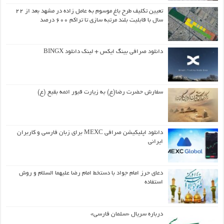
تعیین تکلیف طرح باغ موسوم به عامل زاده در مشهد بعد از ۲۲
سال با قابلیت بلند مرتبه سازی تا تراکم ۶۰۰ درصد
دانلود صرافی بینگ ایکس + لینک دانلود BINGX
سفارش حضرت رضا(ع) به زیارت قبور ائمه بقیع (ع)
دانلود اپلیکیشن صرافی MEXC برای زبان فارسی و کاربران
ایرانی
دعای حرز امام جواد با دستخط امام رضا علیهما السلام و روش
استفاده
درباره سریال «سلمان فارسی»