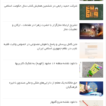
شرکت حمید رابعی در ششمین همایش کتاب سال حکومت اسلامی
تشریح ارتباط نمازگزار با حضرت زهرا در مقدمات ، ارکان و
تعقیبات نماز
متن کامل پرسش و پاسخ با هوش مصنوعی در خصوص ولایت فقیه
غایب در نظام جمهوری اسلامی ایران
دانلود نقشه منطقه ۱۲ مشهد (الهیه) به تفکیک کاربریها
حق مالکانه یک معلم از دارایی‌های ملکی و مالی صندوق ذخیره
فرهنگیان
دانلود نقشه مترو گلبهار