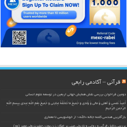
قرآنی – آکادمی رابعی
دومین فراخوان بررسی نقش همایش جهانی اربعین در توسعه علوم انسانی
اُعیذُ نَفسی وَ أهلی وَ مالی وَ وُلدی و جَمیعَ ما تَلحَقُهُ عِنایتی و جَمیعَ نِعَمِ اللّهِ عِندی بِبِسمِ اللّهِ
الرَّحمنِ الرَّحیمِ
بازآفرینی هندسی کلمه جلاله «الله»؛ از خوشنویسی تا معماری
بررسی دلایل قرآنی و روایی و تاریخی مبنی بر امکان زن بودن حضرت ولی عصر (عج)